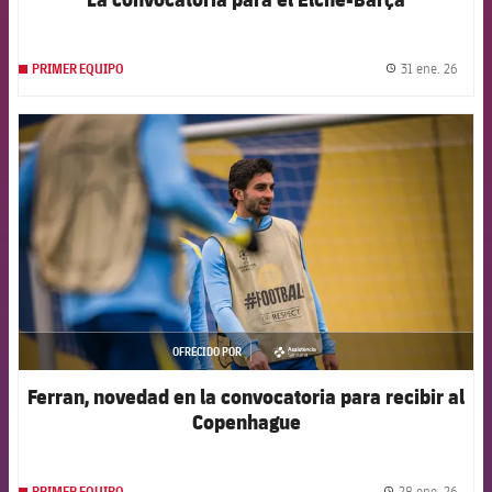
31 ene. 26
PRIMER EQUIPO
label.
FCB Barcelona badge
OFRECIDO POR
asistencia
Ferran, novedad en la convocatoria para recibir al
Copenhague
28 ene. 26
PRIMER EQUIPO