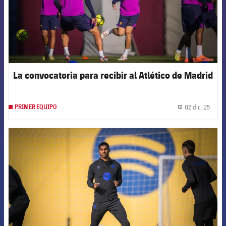
La convocatoria para recibir al Atlético de Madrid
02 dic. 25
PRIMER EQUIPO
label.
FCB Barcelona badge