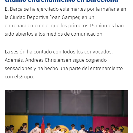
plusicon
más
Servicios Médicos
Acreditaciones
Fotos
Fotos
El Barça se ha ejercitado este martes por la mañana en
Infantil A
Entradas
SUB8 B
Calendario
Campus Verano
Actualidad
la Ciudad Deportiva Joan Gamper, en un
Accesibilidad
Historia
Instalaciones
Infantil B
entrenamiento en el que los primeros 15 minutos han
Resultados
Resultados
Juvenil
sido abiertos a los medios de comunicación.
PLUSICON
MÁS
Palmarés
Clasificaciones
Jugadores
Cadete
Primer equipo
plusicon
más
La sesión ha contado con todos los convocados.
Jugadors
Clasificaciones
Además, Andreas Christensen sigue cogiendo
Infantil
Actualidad
Barça Atlètic
plusicon
más
sensaciones y ha hecho una parte del entrenamiento
Fotos
Alevín
con el grupo.
Calendario
Actualidad
Base
plusicon
más
Palmarés
Entradas
Anterior
label.aria.chevronleft
Siguiente
label.aria.
Calendario
Campus Verano
Actualidad
Historia
Resultados
Resultados
Barça C
PLUSICON
MÁS
Clasificaciones
Jugadores
Junior
Información general
plusicon
más