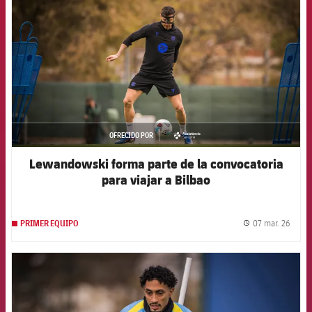
OFRECIDO POR
asistencia
Lewandowski forma parte de la convocatoria
para viajar a Bilbao
07 mar. 26
PRIMER EQUIPO
label.
FCB Barcelona badge