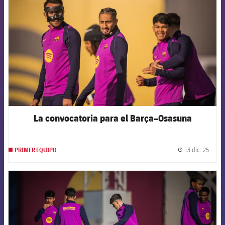
La convocatoria para el Barça–Osasuna
13 dic. 25
PRIMER EQUIPO
label.
FCB Barcelona badge