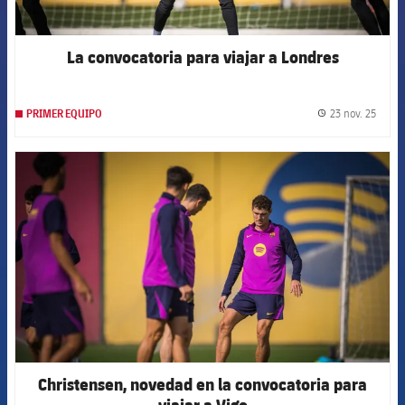
La convocatoria para viajar a Londres
23 nov. 25
PRIMER EQUIPO
label.
FCB Barcelona badge
Christensen, novedad en la convocatoria para
viajar a Vigo