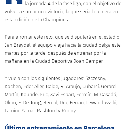
Calendario
Campus Verano
Base
la jornada 4 de la fase liga, con el objetivo de
volver a sumar una victoria, la que sería la tercera en
SUB13
SUB13 B
Entradas
Barça Atlètic
plusicon
más
esta edición de la Champions.
PLUSICON
MÁS
SUB12
SUB12 C
Gameday Shows
Junior
Primer Equipo
Instalaciones
plusicon
más
Para afrontar este reto, que se disputará en el estadio
SUB11 A
SUB11 C
Resultados
Jan Breydel, el equipo viaja hacia la ciudad belga este
Cadete A
Actualidad
Barça Atlètic
Spotify Camp Nou
plusicon
más
martes por la tarde, después de entrenar por la
SUB11 B
Clasificación
Cadete B
mañana en la Ciudad Deportiva Joan Gamper.
Calendario
Actualidad
Palau Blaugrana
Base
plusicon
más
SUB10 A
Jugadores
Infantil A
Entradas
Y vuela con los siguientes jugadores: Szczesny,
Calendario
Estadi Johan Cruyff
Actualidad
SUB10 B
PLUSICON
MÁS
Kochen, Eder Aller, Balde, R. Araujo, Cubarsí, Gerard
Fotos
Infantil B
Resultados
Resultados
Martín, Kounde, Eric, Xavi Espart, Fermín, M. Casadó,
Juvenil
Barça Cafe
Primer equipo
SUB9 A
plusicon
más
plusicon
más
Historia
Olmo, F. De Jong, Bernal, Dro, Ferran, Lewandowski,
Mini
Clasificaciones
Clasificaciones
Cadete A
Lamine Yamal, Rashford y Roony.
Ciutat Esportiva
Actualidad
SUB9 B
Barça Atlètic
plusicon
más
Servicios
Palmarés
plusicon
más
Jugadores
Jugadores
Cadete B
Calendario
Último entrenamiento en Barcelona
SUB8 A
La Masia
Actualidad
Base