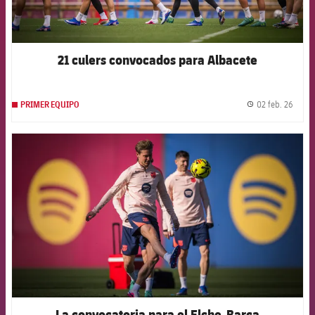
21 culers convocados para Albacete
02 feb. 26
PRIMER EQUIPO
label.
FCB Barcelona badge
La convocatoria para el Elche-Barça