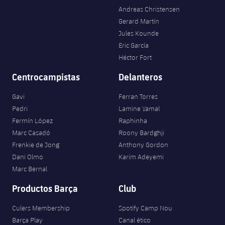
Andreas Christensen
Gerard Martín
Jules Kounde
Eric García
Héctor Fort
Centrocampistas
Delanteros
Gavi
Ferran Torres
Pedri
Lamine Yamal
Fermín López
Raphinha
Marc Casadó
Roony Bardghji
Frenkie de Jong
Anthony Gordon
Dani Olmo
Karim Adeyemi
Marc Bernal
Productos Barça
Club
Culers Membership
Spotify Camp Nou
Barça Play
Canal ético