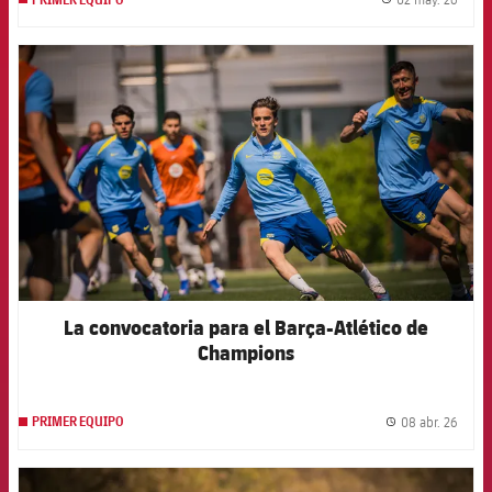
label.
FCB Barcelona badge
La convocatoria para el Barça-Atlético de
Champions
08 abr. 26
PRIMER EQUIPO
label.
FCB Barcelona badge