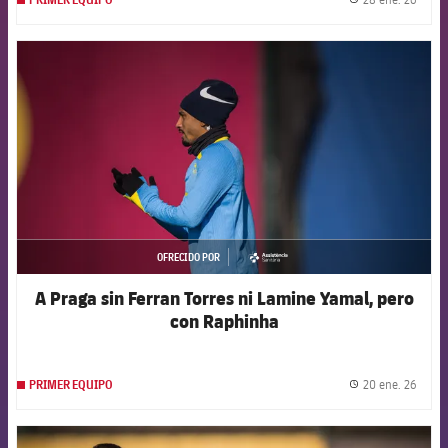
label.
FCB Barcelona badge
OFRECIDO POR
asistencia
A Praga sin Ferran Torres ni Lamine Yamal, pero
con Raphinha
20 ene. 26
PRIMER EQUIPO
label.
FCB Barcelona badge