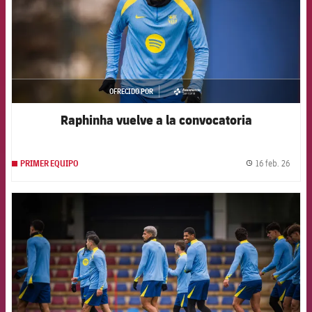
OFRECIDO POR
asistencia
Raphinha vuelve a la convocatoria
16 feb. 26
PRIMER EQUIPO
label.
FCB Barcelona badge