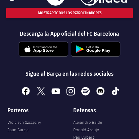
MOSTRAR TODOS LOS PATROCINADORES
Descarga la App oficial del FC Barcelona
Sigue al Barça en las redes sociales
facebook
x
youtube
instagram
spotify
discord
tiktok
Porteros
Defensas
Wojciech Szczęsny
Alejandro Balde
Joan Garcia
Ronald Araujo
Pau Cubarsí