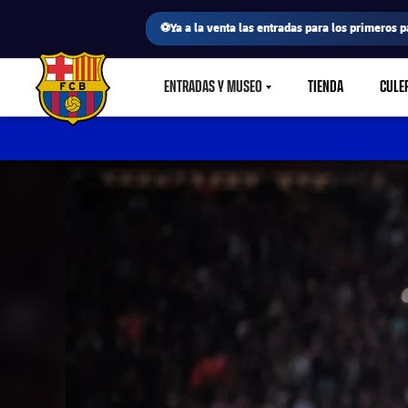
⚽Ya a la venta las entradas para los primeros p
ENTRADAS Y MUSEO
TIENDA
CULE
LABEL.SHARE.CARETDOWN
FC Barcelona club badge