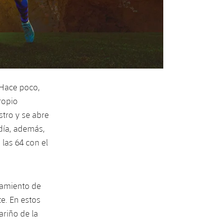
 Hace poco,
ropio
tro y se abre
 día, además,
 las 64 con el
tamiento de
te. En estos
ariño de la