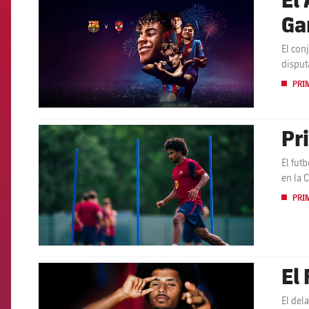
Ga
El con
disput
PRI
Pr
FCB Barcelona badge
El fut
en la 
PRI
El
FCB Barcelona badge
El del