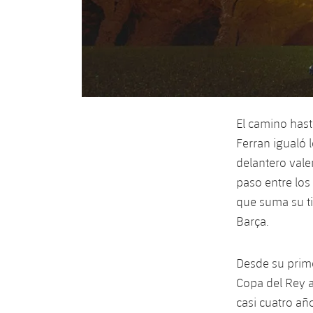
El camino has
Ferran igualó l
delantero vale
paso entre los
que suma su tit
Barça.
Desde su prim
Copa del Rey a
casi cuatro año