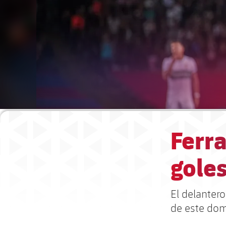
Ferra
goles
El delanter
de este dom