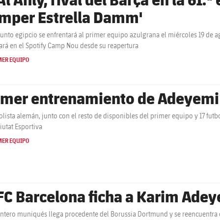
mper Estrella Damm'
junto egipcio se enfrentará al primer equipo azulgrana el miércoles 19 de a
ará en el Spotify Camp Nou desde su reapertura
MER EQUIPO
imer entrenamiento de Adeyemi 
bolista alemán, junto con el resto de disponibles del primer equipo y 17 futb
Ciutat Esportiva
MER EQUIPO
 FC Barcelona ficha a Karim Ade
antero muniqués llega procedente del Borussia Dortmund y se reencuentra c