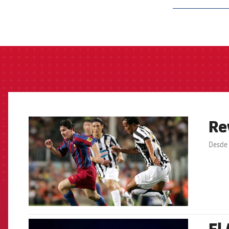
label.aria.barcelon
Re
FCB Barcelona badge
Desde 
El 
FCB Barcelona badge