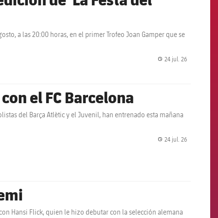
gosto, a las 20:00 horas, en el primer Trofeo Joan Gamper que se
24 jul. 26
label.share.
con el FC Barcelona
olistas del Barça Atlètic y el Juvenil, han entrenado esta mañana
24 jul. 26
label.share.
yemi
on Hansi Flick, quien le hizo debutar con la selección alemana