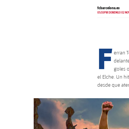
fcbarcelona.es
05:55PM DOMINGO 02 NOV
F
erran T
delant
goles o
el Elche. Un h
desde que aterr