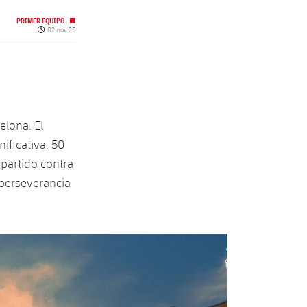
PRIMER EQUIPO
Fecha de publicación
02 nov 25
elona. El
ificativa: 50
 partido contra
 perseverancia