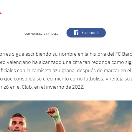
.
label.aria.facebook
Facebook
COMPARTE ESTE ARTÍCULO
orres sigue escribiendo su nombre en la historia del FC Barc
ero valenciano ha alcanzado una cifra tan redonda como sign
ficiales con la camiseta azulgrana, después de marcar en el
ito que consolida su crecimiento como futbolista y refleja su
izó en el Club, en el invierno de 2022.