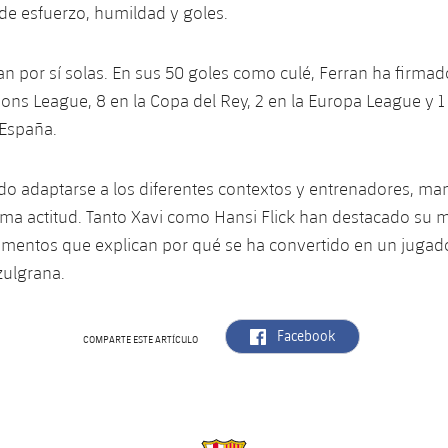
 de esfuerzo, humildad y goles.
an por sí solas. En sus 50 goles como culé, Ferran ha firmado
ons League, 8 en la Copa del Rey, 2 en la Europa League y 1 
España.
do adaptarse a los diferentes contextos y entrenadores, m
ma actitud. Tanto Xavi como Hansi Flick han destacado su m
ementos que explican por qué se ha convertido en un jugad
zulgrana.
label.aria.facebook
Facebook
COMPARTE ESTE ARTÍCULO