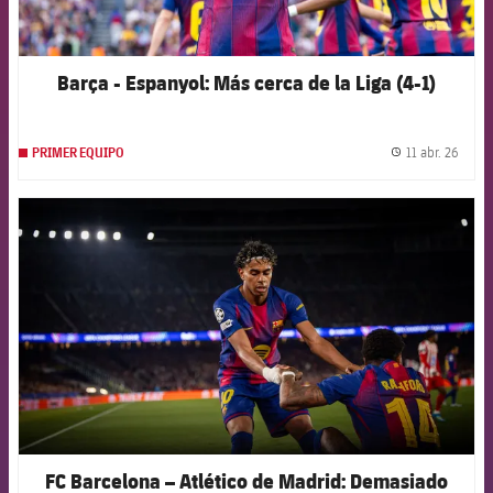
Barça - Espanyol: Más cerca de la Liga (4-1)
11 abr. 26
PRIMER EQUIPO
label.
FCB Barcelona badge
FC Barcelona – Atlético de Madrid: Demasiado