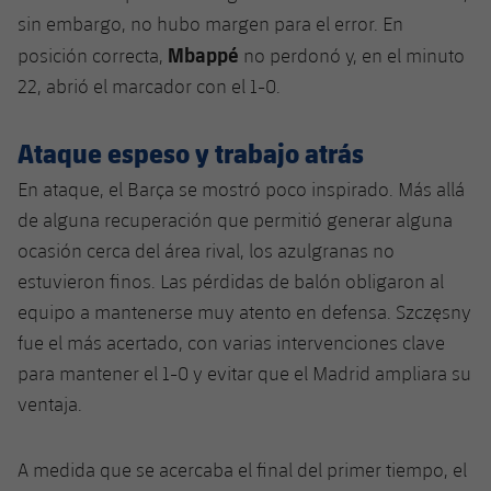
Jugadores
sin embargo, no hubo margen para el error. En
Noticias
Apúntate a las amateurs
plusicon
más
Mbappé
posición correcta,
no perdonó y, en el minuto
Calendario
Voleibol masculino
22, abrió el marcador con el 1-0.
Apúntate a las amateurs
PLUSICON
MÁS
Resultados
Voleibol femenino
Carnet de las Secciones Amateurs
Ataque espeso y trabajo atrás
League of Legends
Clasificaciones
En ataque, el Barça se mostró poco inspirado. Más allá
VALORANT Rising
de alguna recuperación que permitió generar alguna
Fotos
ocasión cerca del área rival, los azulgranas no
VALORANT Game Changers
estuvieron finos. Las pérdidas de balón obligaron al
eFootball
equipo a mantenerse muy atento en defensa. Szczęsny
fue el más acertado, con varias intervenciones clave
para mantener el 1-0 y evitar que el Madrid ampliara su
ventaja.
A medida que se acercaba el final del primer tiempo, el