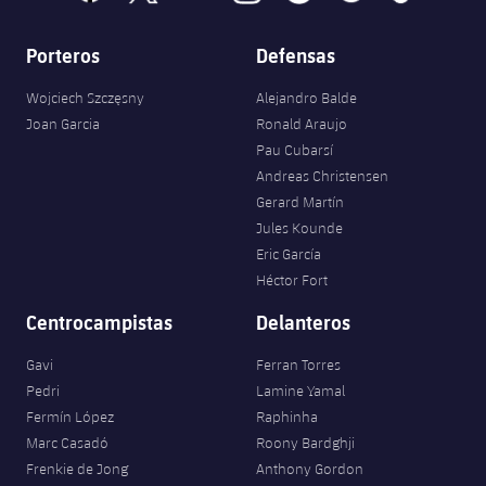
Porteros
Defensas
Wojciech Szczęsny
Alejandro Balde
Joan Garcia
Ronald Araujo
Pau Cubarsí
Andreas Christensen
Gerard Martín
Jules Kounde
Eric García
Héctor Fort
Centrocampistas
Delanteros
Gavi
Ferran Torres
Pedri
Lamine Yamal
Fermín López
Raphinha
Marc Casadó
Roony Bardghji
Frenkie de Jong
Anthony Gordon