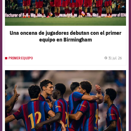
Una oncena de jugadores debutan con el primer
equipo en Birmingham
31 jul. 26
PRIMER EQUIPO
label.
FCB Barcelona badge