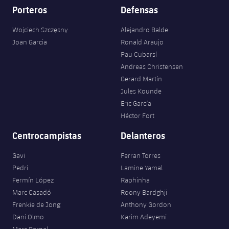
Porteros
Defensas
Wojciech Szczęsny
Alejandro Balde
Joan Garcia
Ronald Araujo
Pau Cubarsí
Andreas Christensen
Gerard Martín
Jules Kounde
Eric García
Héctor Fort
Centrocampistas
Delanteros
Gavi
Ferran Torres
Pedri
Lamine Yamal
Fermín López
Raphinha
Marc Casadó
Roony Bardghji
Frenkie de Jong
Anthony Gordon
Dani Olmo
Karim Adeyemi