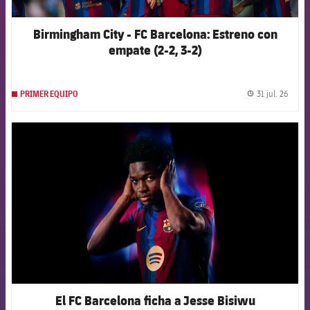
Birmingham City - FC Barcelona: Estreno con
empate (2-2, 3-2)
31 jul. 26
PRIMER EQUIPO
label.
FCB Barcelona badge
El FC Barcelona ficha a Jesse Bisiwu