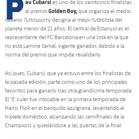
P
Calendario
au Cubarsí
es uno de los veinticinco finalistas
Campus Verano
Base
Golden Boy,
al premio
que organiza el medio
SUB13
SUB13 B
Entradas
Barça Atlètic
italiano
Tuttosport
y designa al mejor futbolista del
plusicon
más
PLUSICON
MÁS
SUB12
planeta menor de 21 años. El central de Estanyol es el
SUB12 C
Gameday Shows
Junior
Primer Equipo
Instalaciones
representante del FC Barcelona en una lista en la que
plusicon
más
SUB11 A
SUB11 C
no está Lamine Yamal, vigente ganador, debido a la
Resultados
Cadete A
Actualidad
Barça Atlètic
Spotify Camp Nou
norma del premio que impide revalidarlo.
plusicon
más
SUB11 B
Clasificación
Cadete B
Calendario
Actualidad
Palau Blaugrana
Base
plusicon
más
Así pues, Cubarsí, que ya estuvo entre los finalistas de
SUB10 A
Jugadores
Infantil A
la pasada edición, parte como uno de los principales
Entradas
Calendario
Estadi Johan Cruyff
Actualidad
SUB10 B
favoritos para ganarlo tras otra grandísima temporada.
PLUSICON
MÁS
Fotos
Infantil B
Resultados
El ‘5’ culer fue intocable en la primera temporada de
Resultados
Juvenil
Barça Cafe
Primer equipo
SUB9 A
plusicon
más
Hansi Flick en el banquillo azulgrana, levantando el
plusicon
más
Historia
Mini
Clasificaciones
Clasificaciones
triplete doméstico, alcanzando las semifinales de la
Cadete A
Ciutat Esportiva
Actualidad
SUB9 B
Barça Atlètic
plusicon
más
Champions y quedándose a las puertas de la final.
Servicios
Palmarés
plusicon
más
Jugadores
Jugadores
Cadete B
Calendario
SUB8 A
La Masia
Actualidad
Base