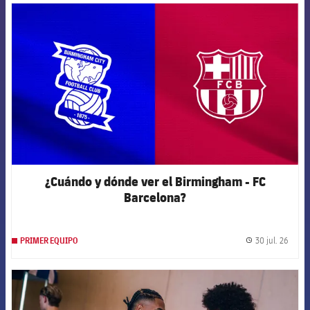
FCB Barcelona badge
¿Cuándo y dónde ver el Birmingham - FC
Barcelona?
30 jul. 26
PRIMER EQUIPO
label.
FCB Barcelona badge