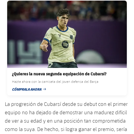
plusicon
más
Servicios Médicos
FC Barcelona club badge
Acreditaciones
Fotos
Fotos
Infantil A
Entradas
SUB8 B
Calendario
Campus Verano
Actualidad
Accesibilidad
Historia
Instalaciones
Infantil B
Resultados
Resultados
Juvenil
PLUSICON
MÁS
Palmarés
Clasificaciones
Jugadores
Cadete
Primer equipo
plusicon
más
Jugadors
Clasificaciones
Infantil
Actualidad
Barça Atlètic
plusicon
más
Fotos
¿Quieres la nueva segunda equipación de Cubarsí?
Alevín
Calendario
Actualidad
Base
Hazte ahora con la camiseta del joven defensa del Barça
plusicon
más
Palmarés
CÓMPRALA AHORA
FECHA DE PUBLICACIÓN
Entradas
Calendario
Campus Verano
Actualidad
Historia
La progresión de Cubarsí desde su debut con el primer
Resultados
Resultados
Barça C
equipo no ha dejado de demostrar una madurez difícil
PLUSICON
MÁS
de ver a su edad y en una posición tan comprometida
Clasificaciones
Jugadores
Junior
Información general
como la suya. De hecho, si logra ganar el premio, sería
plusicon
más