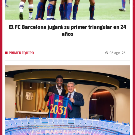
El FC Barcelona jugará su primer triangular en 24
años
06 ago. 26
PRIMER EQUIPO
label.
FCB Barcelona badge