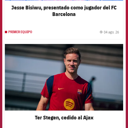
Jesse Bisiwu, presentado como jugador del FC
Barcelona
04 ago. 26
PRIMER EQUIPO
label.
FCB Barcelona badge
Ter Stegen, cedido al Ajax