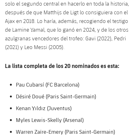
solo el segundo central en hacerlo en toda la historia,
Jugadores
Clasificaciones
Juvenil
Noticias
Atletismo
después de que Matthijs de Ligt lo consiguiera con el
plusicon
más
Fotos
Ajax en 2018. Lo haría, además, recogiendo el testigo
Infantil
Actualidad
Baloncesto en silla de ruedas
de Lamine Yamal, que lo ganó en 2024, y de los otros
plusicon
más
Historia
azulgranas vencedores del trofeo: Gavi (2022), Pedri
Alevín
Masculino
Actualidad
Hockey sobre hielo
(2021) y Leo Messi (2005).
plusicon
más
Palmarés
Femenino
Jugadores
Actualidad
Hockey hierba
La lista completa de los 20 nominados es esta:
plusicon
más
Agenda
Calendario
Jugadores
Noticias
Patinaje artístico
plusicon
más
Pau Cubarsí (FC Barcelona)
Resultados
Calendario
Hockey Hierba Masculino
Désiré Doué (Paris Saint-Germain)
Escuela de Patinaje
Actualidad
Clasificaciones
Kenan Yıldız (Juventus)
Resultados
Hockey Hierba Femenino
Plantilla
Rugby
plusicon
más
Myles Lewis-Skelly (Arsenal)
Clasificaciones
Agenda
Actualidad
Voleibol
Warren Zaïre-Emery (Paris Saint-Germain)
plusicon
más