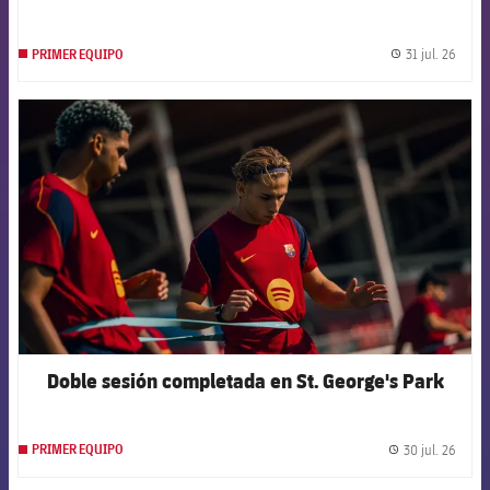
31 jul. 26
PRIMER EQUIPO
label.
FCB Barcelona badge
Doble sesión completada en St. George's Park
30 jul. 26
PRIMER EQUIPO
label.