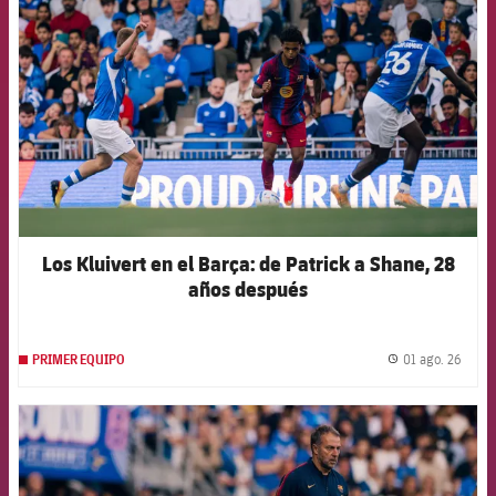
Los Kluivert en el Barça: de Patrick a Shane, 28
años después
01 ago. 26
PRIMER EQUIPO
label.
FCB Barcelona badge