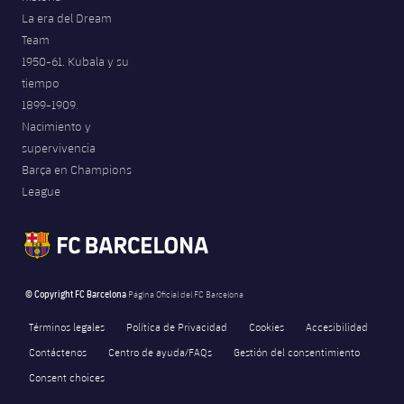
La era del Dream
Team
1950-61. Kubala y su
tiempo
1899-1909.
Nacimiento y
supervivencia
Barça en Champions
League
© Copyright FC Barcelona
Página Oficial del FC Barcelona
Términos legales
Política de Privacidad
Cookies
Accesibilidad
Contáctenos
Centro de ayuda/FAQs
Gestión del consentimiento
Consent choices