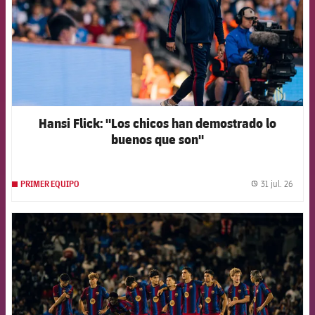
Hansi Flick: "Los chicos han demostrado lo
buenos que son"
31 jul. 26
PRIMER EQUIPO
label.
FCB Barcelona badge