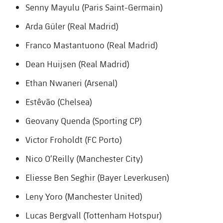
Senny Mayulu (Paris Saint-Germain)
Jugadores
Noticias
Apúntate a las amateurs
plusicon
más
Arda Güler (Real Madrid)
Calendario
Voleibol masculino
Apúntate a las amateurs
Franco Mastantuono (Real Madrid)
PLUSICON
MÁS
Resultados
Voleibol femenino
Dean Huijsen (Real Madrid)
Carnet de las Secciones Amateurs
League of Legends
Ethan Nwaneri (Arsenal)
Clasificaciones
VALORANT Rising
Estêvão (Chelsea)
Fotos
VALORANT Game Changers
Geovany Quenda (Sporting CP)
Victor Froholdt (FC Porto)
eFootball
Nico O’Reilly (Manchester City)
Eliesse Ben Seghir (Bayer Leverkusen)
Leny Yoro (Manchester United)
Lucas Bergvall (Tottenham Hotspur)