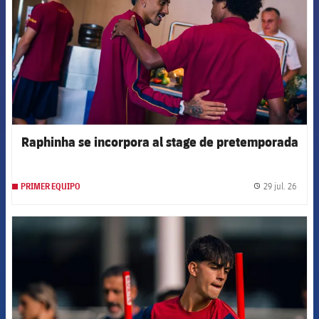
Raphinha se incorpora al stage de pretemporada
29 jul. 26
PRIMER EQUIPO
label.
FCB Barcelona badge