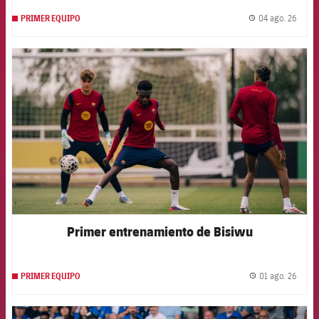
04 ago. 26
PRIMER EQUIPO
label.
FCB Barcelona badge
Primer entrenamiento de Bisiwu
01 ago. 26
PRIMER EQUIPO
label.
FCB Barcelona badge