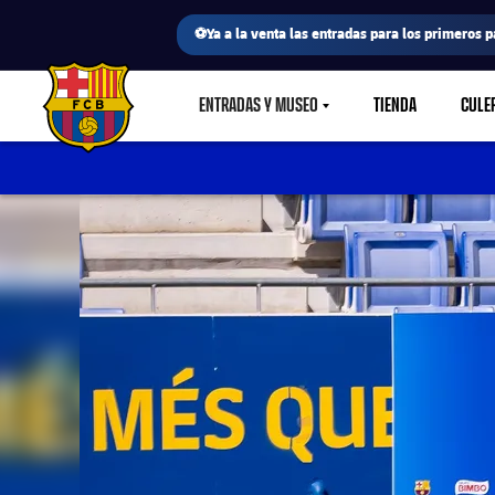
⚽Ya a la venta las entradas para los primeros p
ENTRADAS Y MUSEO
TIENDA
CULE
LABEL.SHARE.CARETDOWN
FC Barcelona club badge