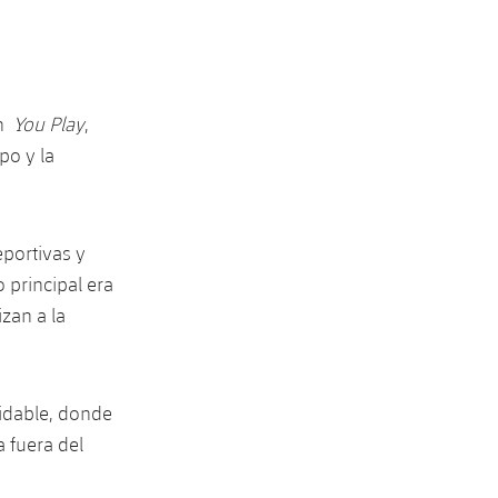
un
You Play
,
po y la
eportivas y
 principal era
zan a la
vidable, donde
 fuera del