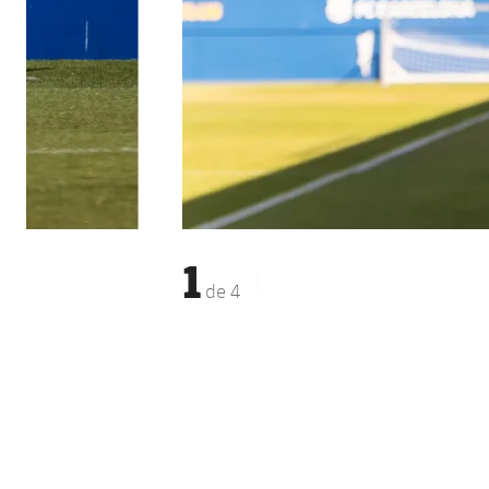
1
de
4