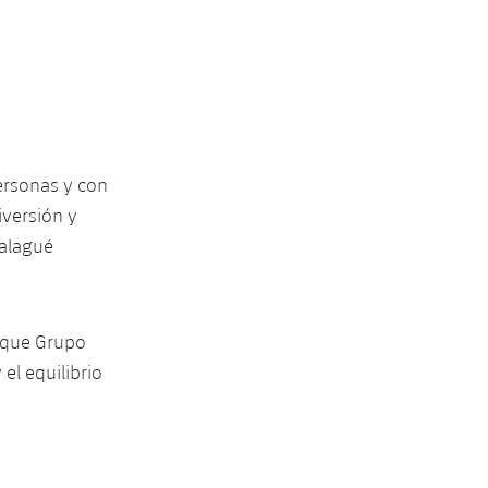
ersonas y con
iversión y
Balagué
a que Grupo
el equilibrio