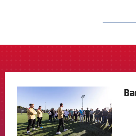
label.aria.barcelon
Ba
FCB Barcelona badge