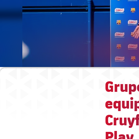
Grup
equip
Cruyf
Play