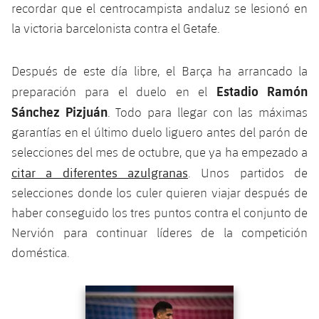
plusicon
más
Servicios Médicos
recordar que el centrocampista andaluz se lesionó en
Acreditaciones
Fotos
Fotos
Infantil A
la victoria barcelonista contra el Getafe.
Entradas
SUB8 B
Calendario
Campus Verano
Actualidad
Accesibilidad
Historia
Instalaciones
Infantil B
Resultados
Resultados
Después de este día libre, el Barça ha arrancado la
Juvenil
PLUSICON
MÁS
Palmarés
Estadio Ramón
preparación para el duelo en el
Clasificaciones
Jugadores
Cadete
Sánchez Pizjuán
Primer equipo
. Todo para llegar con las máximas
plusicon
más
garantías en el último duelo liguero antes del parón de
Jugadors
Clasificaciones
Infantil
Actualidad
Barça Atlètic
selecciones del mes de octubre, que ya ha empezado a
plusicon
más
Fotos
citar a diferentes azulgranas
. Unos partidos de
Alevín
Calendario
Actualidad
Base
selecciones donde los culer quieren viajar después de
plusicon
más
Palmarés
haber conseguido los tres puntos contra el conjunto de
Entradas
Calendario
Campus Verano
Actualidad
Nervión para continuar líderes de la competición
Historia
doméstica.
Resultados
Resultados
Barça C
PLUSICON
MÁS
Clasificaciones
Anterior
label.aria.chevronleft
Siguiente
label.aria.
Jugadores
Junior
Información general
plusicon
más