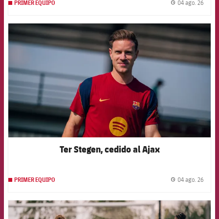
04 ago. 26
PRIMER EQUIPO
label.
FCB Barcelona badge
Ter Stegen, cedido al Ajax
04 ago. 26
PRIMER EQUIPO
label.
FCB Barcelona badge