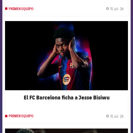
31 jul. 26
PRIMER EQUIPO
label.
FCB Barcelona badge
El FC Barcelona ficha a Jesse Bisiwu
31 jul. 26
PRIMER EQUIPO
label.
FCB Barcelona badge