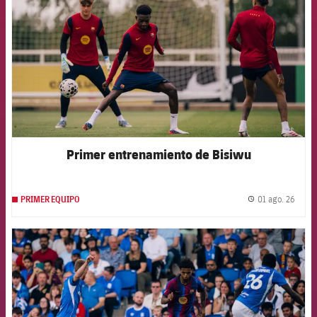
Primer entrenamiento de Bisiwu
01 ago. 26
PRIMER EQUIPO
label.
FCB Barcelona badge