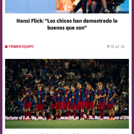
Hansi Flick: "Los chicos han demostrado lo
buenos que son"
31 jul. 26
PRIMER EQUIPO
label.
FCB Barcelona badge