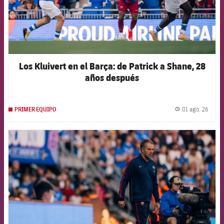
Los Kluivert en el Barça: de Patrick a Shane, 28
años después
01 ago. 26
PRIMER EQUIPO
label.
FCB Barcelona badge