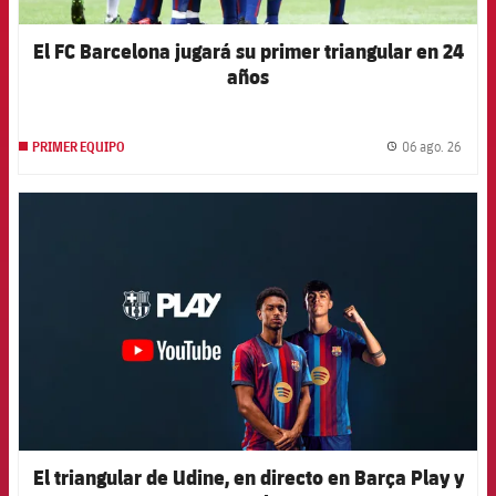
El FC Barcelona jugará su primer triangular en 24
años
06 ago. 26
PRIMER EQUIPO
label.
FCB Barcelona badge
El triangular de Udine, en directo en Barça Play y