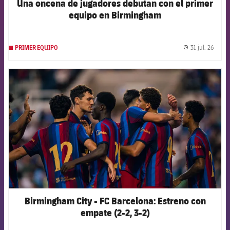
Una oncena de jugadores debutan con el primer
equipo en Birmingham
31 jul. 26
PRIMER EQUIPO
label.
FCB Barcelona badge
Birmingham City - FC Barcelona: Estreno con
empate (2-2, 3-2)