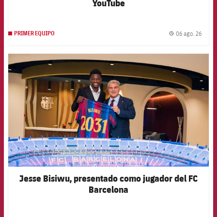
YouTube
06 ago. 26
PRIMER EQUIPO
label.
FCB Barcelona badge
Jesse Bisiwu, presentado como jugador del FC
Barcelona