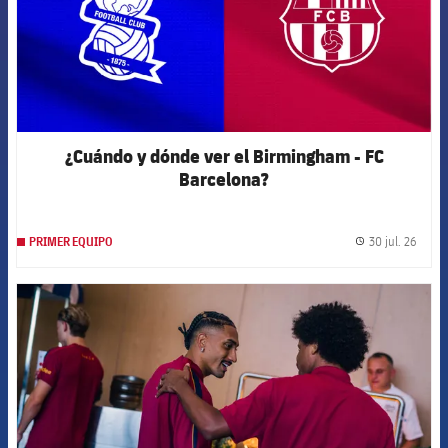
¿Cuándo y dónde ver el Birmingham - FC
Barcelona?
30 jul. 26
PRIMER EQUIPO
label.
FCB Barcelona badge