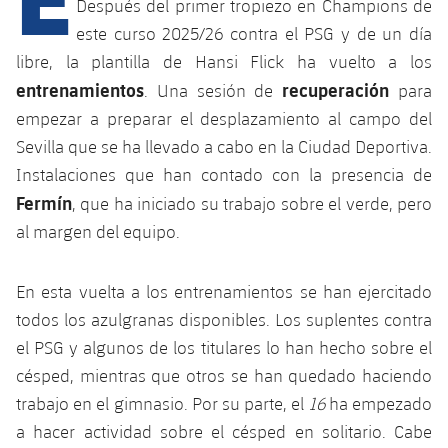
Calendario
Después del primer tropiezo en Champions de
Campus Verano
Base
este curso 2025/26 contra el PSG y de un día
SUB13
SUB13 B
Entradas
Barça Atlètic
libre, la plantilla de Hansi Flick ha vuelto a los
plusicon
más
PLUSICON
MÁS
entrenamientos
recuperación
SUB12
. Una sesión de
para
SUB12 C
Gameday Shows
Junior
Primer Equipo
Instalaciones
empezar a preparar el desplazamiento al campo del
plusicon
más
SUB11 A
SUB11 C
Sevilla que se ha llevado a cabo en la Ciudad Deportiva.
Resultados
Cadete A
Actualidad
Barça Atlètic
Spotify Camp Nou
Instalaciones que han contado con la presencia de
plusicon
más
SUB11 B
Fermín
, que ha iniciado su trabajo sobre el verde, pero
Clasificación
Cadete B
Calendario
Actualidad
Palau Blaugrana
Base
al margen del equipo.
plusicon
más
SUB10 A
Jugadores
Infantil A
Entradas
Calendario
Estadi Johan Cruyff
Actualidad
SUB10 B
En esta vuelta a los entrenamientos se han ejercitado
PLUSICON
MÁS
Fotos
Infantil B
Resultados
todos los azulgranas disponibles. Los suplentes contra
Resultados
Juvenil
Barça Cafe
Primer equipo
SUB9 A
plusicon
más
el PSG y algunos de los titulares lo han hecho sobre el
plusicon
más
Historia
Mini
Clasificaciones
Clasificaciones
césped, mientras que otros se han quedado haciendo
Cadete A
Ciutat Esportiva
Actualidad
SUB9 B
Barça Atlètic
plusicon
más
trabajo en el gimnasio. Por su parte, el
16
ha empezado
Servicios
Palmarés
plusicon
más
Jugadores
Jugadores
Cadete B
a hacer actividad sobre el césped en solitario. Cabe
Calendario
SUB8 A
La Masia
Actualidad
Base