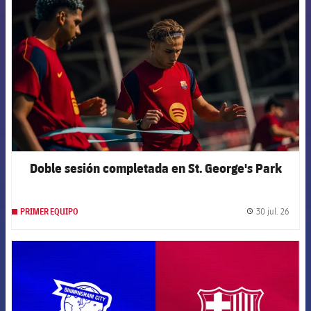
Doble sesión completada en St. George's Park
30 jul. 26
PRIMER EQUIPO
label.
FCB Barcelona badge