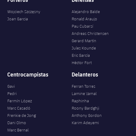
Wojciech Szczęsny
Alejandro Balde
Joan Garcia
Ronald Araujo
Pau Cubarsí
Andreas Christensen
Gerard Martín
Jules Kounde
Eric García
Héctor Fort
Centrocampistas
Delanteros
Gavi
Ferran Torres
Pedri
Lamine Yamal
Fermín López
Raphinha
Marc Casadó
Roony Bardghji
Frenkie de Jong
Anthony Gordon
Dani Olmo
Karim Adeyemi
Marc Bernal