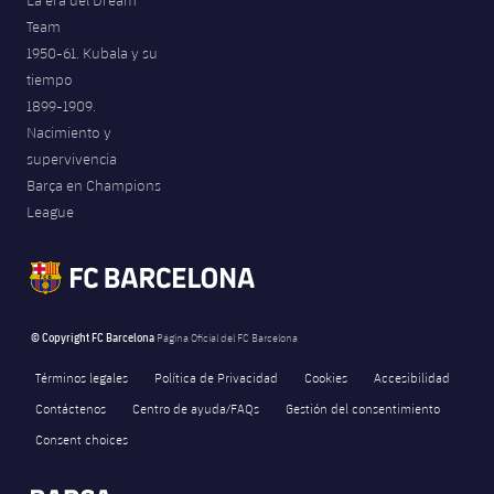
La era del Dream
Team
1950-61. Kubala y su
tiempo
1899-1909.
Nacimiento y
supervivencia
Barça en Champions
League
© Copyright FC Barcelona
Página Oficial del FC Barcelona
Términos legales
Política de Privacidad
Cookies
Accesibilidad
Contáctenos
Centro de ayuda/FAQs
Gestión del consentimiento
Consent choices
FORÇA BARÇA