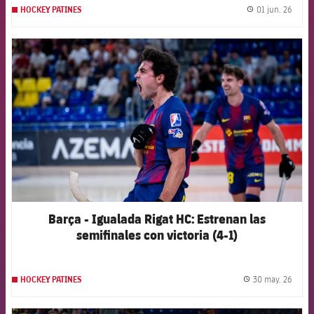
01 jun. 26
HOCKEY PATINES
label.
FCB Barcelona badge
Barça - Igualada Rigat HC: Estrenan las
semifinales con victoria (4-1)
30 may. 26
HOCKEY PATINES
label.