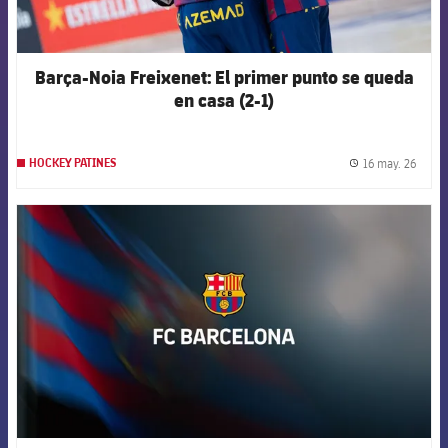
Barça-Noia Freixenet: El primer punto se queda
en casa (2-1)
16 may. 26
HOCKEY PATINES
label.
FCB Barcelona badge