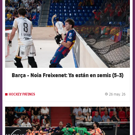
FCB Barcelona badge
Barça - Noia Freixenet: Ya están en semis (5-3)
26 may. 26
HOCKEY PATINES
label.
FCB Barcelona badge