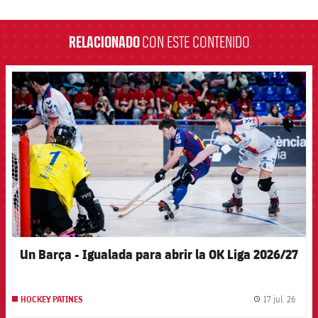
label.aria.barcelona
RELACIONADO
CON ESTE CONTENIDO
FCB Barcelona badge
Un Barça - Igualada para abrir la OK Liga 2026/27
17 jul. 26
HOCKEY PATINES
label.