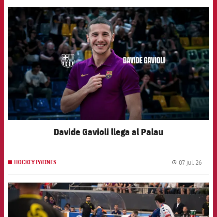
FCB Barcelona badge
Davide Gavioli llega al Palau
07 jul. 26
HOCKEY PATINES
label.
FCB Barcelona badge