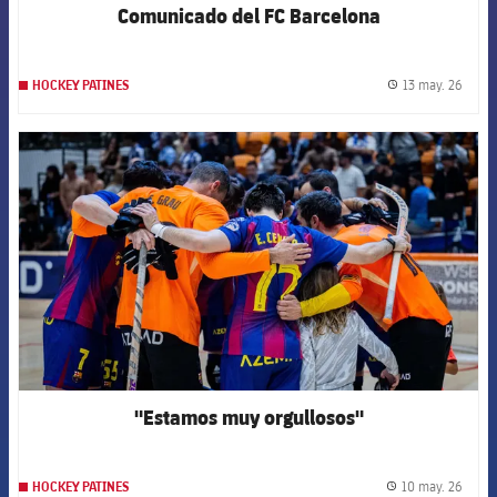
Comunicado del FC Barcelona
13 may. 26
HOCKEY PATINES
label.
FCB Barcelona badge
"Estamos muy orgullosos"
10 may. 26
HOCKEY PATINES
label.