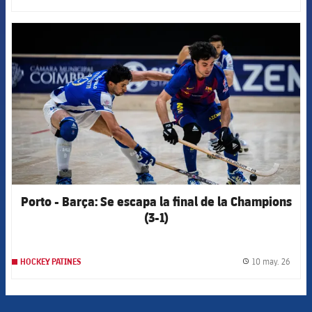
FCB Barcelona badge
Porto - Barça: Se escapa la final de la Champions
(3-1)
10 may. 26
HOCKEY PATINES
label.