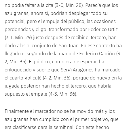
Jugadores
no podía faltar a la cita (3-0, Min. 28). Parecía que los
Clasificaciones
Juvenil
Noticias
Atletismo
plusicon
más
azulgranas, ahora sí, podrían desplegar todo su
Fotos
potencial, pero el empuje del público, las ocasiones
Infantil
Actualidad
Baloncesto en silla de ruedas
plusicon
más
perdonadas y el gol transformado por Federico Ortiz
Historia
Alevín
(3-1, Min. 29) justo después de recibir el tercero, han
Masculino
Actualidad
Hockey sobre hielo
plusicon
más
dado alas al conjunto de San Juan. En ese contexto ha
Palmarés
llegado el segundo de la mano de Federico Carrión (3-
Femenino
Jugadores
Actualidad
Hockey hierba
plusicon
más
2, Min. 35). El público, como era de esperar, ha
Agenda
enloquecido y suerte que Sergi Aragonès ha marcado
Calendario
Jugadores
Noticias
Patinaje artístico
plusicon
más
el cuarto gol culé (4-2, Min. 36), porque de nuevo en la
Resultados
jugada posterior han hecho el tercero, que habría
Calendario
Hockey Hierba Masculino
Escuela de Patinaje
Actualidad
supuesto el empate (4-3, Min. 36).
Clasificaciones
Resultados
Hockey Hierba Femenino
Plantilla
Rugby
plusicon
más
Finalmente el marcador no se ha movido más y los
Clasificaciones
Agenda
azulgranas han cumplido con el primer objetivo, que
Actualidad
Voleibol
plusicon
más
era clasificarse para la semifinal. Con este hecho