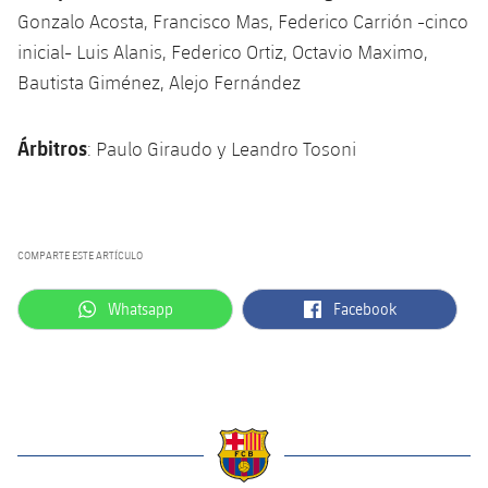
Gonzalo Acosta, Francisco Mas, Federico Carrión -cinco
inicial- Luis Alanis, Federico Ortiz, Octavio Maximo,
Bautista Giménez, Alejo Fernández
Árbitros
: Paulo Giraudo y Leandro Tosoni
COMPARTE ESTE ARTÍCULO
label.aria.whatsapp
label.aria.facebook
Whatsapp
Facebook