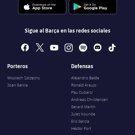
Sigue al Barça en las redes sociales
facebook
x
youtube
instagram
spotify
discord
tiktok
Porteros
Defensas
Wojciech Szczęsny
Alejandro Balde
Joan Garcia
Ronald Araujo
Pau Cubarsí
Andreas Christensen
Gerard Martín
Jules Kounde
Eric García
Héctor Fort