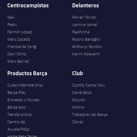
Centrocampistas
Delanteros
Gavi
Ferran Torres
Pedri
Lamine Yamal
Fermín López
Raphinha
Marc Casadó
Roony Bardghji
Frenkie de Jong
Anthony Gordon
Dani Olmo
Karim Adeyemi
Marc Bernal
Productos Barça
Club
Culers Membership
Spotify Camp Nou
Barça Play
Canal ético
Entradas y Museo
Escudo
Barça App
Himno
Tienda online
Trabaja en las Barça
Centro de
Stores
Ayuda/FAQs
Hazte Beta Tester