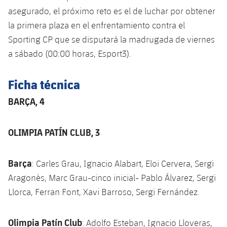
Jugadores
asegurado, el próximo reto es el de luchar por obtener
Noticias
Apúntate a las amateurs
plusicon
más
la primera plaza en el enfrentamiento contra el
Calendario
Voleibol masculino
Sporting CP que se disputará la madrugada de viernes
Apúntate a las amateurs
PLUSICON
MÁS
a sábado (00:00 horas, Esport3).
Resultados
Voleibol femenino
Carnet de las Secciones Amateurs
League of Legends
Ficha técnica
Clasificaciones
VALORANT Rising
BARÇA, 4
Fotos
VALORANT Game Changers
OLIMPIA PATÍN CLUB, 3
eFootball
Barça
: Carles Grau, Ignacio Alabart, Eloi Cervera, Sergi
Aragonès, Marc Grau-cinco inicial- Pablo Álvarez, Sergi
Llorca, Ferran Font, Xavi Barroso, Sergi Fernández.
Olimpia Patín Club
: Adolfo Esteban, Ignacio Lloveras,