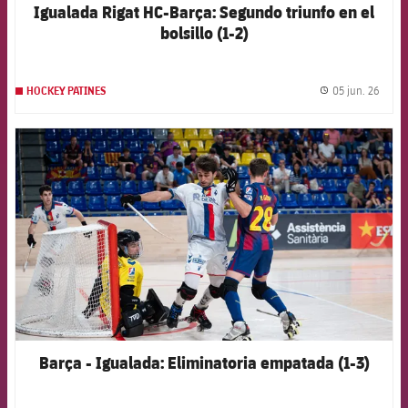
Igualada Rigat HC-Barça: Segundo triunfo en el
bolsillo (1-2)
05 jun. 26
HOCKEY PATINES
label.
FCB Barcelona badge
Barça - Igualada: Eliminatoria empatada (1-3)