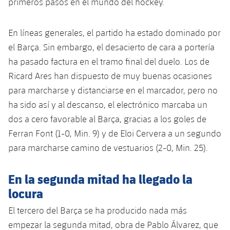
primeros pasos en el mundo del hockey.
plusicon
más
Servicios Médicos
Acreditaciones
Fotos
Fotos
Infantil A
Entradas
SUB8 B
Calendario
Campus Verano
Actualidad
En líneas generales, el partido ha estado dominado por
Accesibilidad
Historia
Instalaciones
Infantil B
Resultados
el Barça. Sin embargo, el desacierto de cara a portería
Resultados
Juvenil
PLUSICON
MÁS
ha pasado factura en el tramo final del duelo. Los de
Palmarés
Clasificaciones
Jugadores
Ricard Ares han dispuesto de muy buenas ocasiones
Cadete
Primer equipo
plusicon
más
para marcharse y distanciarse en el marcador, pero no
Jugadors
Clasificaciones
Infantil
ha sido así y al descanso, el electrónico marcaba un
Actualidad
Barça Atlètic
plusicon
más
dos a cero favorable al Barça, gracias a los goles de
Fotos
Alevín
Ferran Font (1-0, Min. 9) y de Eloi Cervera a un segundo
Calendario
Actualidad
Base
plusicon
más
para marcharse camino de vestuarios (2-0, Min. 25).
Palmarés
Entradas
Calendario
Campus Verano
Actualidad
Historia
En la segunda mitad ha llegado la
Resultados
Resultados
locura
Barça C
PLUSICON
MÁS
El tercero del Barça se ha producido nada más
Clasificaciones
Jugadores
Junior
Información general
plusicon
más
empezar la segunda mitad, obra de Pablo Álvarez, que