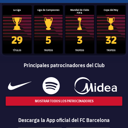
La Liga
Liga de Campeones
Mundial de Clubs
Copa del Rey
FIFA
Trofeo de La Liga
Trofeo de la Liga de Campeones
Trofeo del Mundial de Clube
Copa del 
29
5
3
32
TÍTULOS
TROFEOS
TROFEOS
TROFEOS
Principales patrocinadores del Club
MOSTRAR TODOS LOS PATROCINADORES
Descarga la App oficial del FC Barcelona