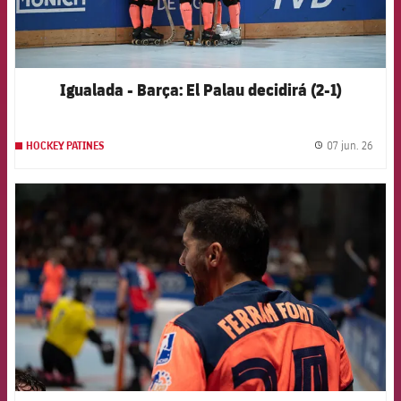
Igualada - Barça: El Palau decidirá (2-1)
07 jun. 26
HOCKEY PATINES
label.
FCB Barcelona badge