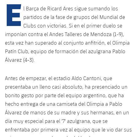
E
Calendario
Campus Verano
Base
l Barça de Ricard Ares sigue sumando los
SUB13
SUB13 B
Entradas
partidos de la fase de grupos del Mundial de
Barça Atlètic
plusicon
más
PLUSICON
MÁS
Clubs con victorias. Si en el primer duelo se
SUB12
SUB12 C
Gameday Shows
Junior
imponían contra el Andes Talleres de Mendoza (1-9),
Primer Equipo
Instalaciones
plusicon
más
esta vez han superado al conjunto anfitrión, el Olimpia
SUB11 A
SUB11 C
Resultados
Cadete A
Patín Club, equipo de formación del azulgrana Pablo
Actualidad
Barça Atlètic
Spotify Camp Nou
plusicon
más
SUB11 B
Álvarez (4-3).
Clasificación
Cadete B
Calendario
Actualidad
Palau Blaugrana
Base
plusicon
más
SUB10 A
Jugadores
Antes de empezar, el estadio Aldo Cantoni, que
Infantil A
Entradas
Calendario
Estadi Johan Cruyff
Actualidad
presentaba un lleno casi absoluto, ha presenciado un
SUB10 B
PLUSICON
MÁS
Fotos
Infantil B
bonito gesto por parte del equipo argentino, que ha
Resultados
Resultados
Juvenil
Barça Cafe
Primer equipo
hecho entrega de una camiseta del Olimpia a Pablo
SUB9 A
plusicon
más
plusicon
más
Historia
Mini
Álvarez de manos de su madre y sus hermanas, en un
Clasificaciones
Clasificaciones
Cadete A
Ciutat Esportiva
Actualidad
SUB9 B
Barça Atlètic
día muy especial para el '7' azulgrana, que se
plusicon
más
Servicios
Palmarés
plusicon
más
Jugadores
enfrentaba por primera vez al equipo que le vio dar sus
Jugadores
Cadete B
Calendario
SUB8 A
La Masia
Actualidad
Base