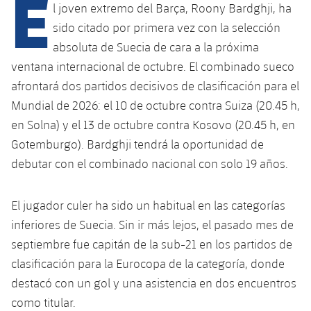
E
Calendario
Campus Verano
Base
l joven extremo del Barça, Roony Bardghji, ha
sido citado por primera vez con la selección
SUB13
SUB13 B
Entradas
Barça Atlètic
plusicon
más
absoluta de Suecia de cara a la próxima
PLUSICON
MÁS
SUB12
ventana internacional de octubre. El combinado sueco
SUB12 C
Gameday Shows
Junior
Primer Equipo
Instalaciones
plusicon
más
afrontará dos partidos decisivos de clasificación para el
SUB11 A
SUB11 C
Mundial de 2026: el 10 de octubre contra Suiza (20.45 h,
Resultados
Cadete A
Actualidad
Barça Atlètic
Spotify Camp Nou
plusicon
más
en Solna) y el 13 de octubre contra Kosovo (20.45 h, en
SUB11 B
Clasificación
Gotemburgo). Bardghji tendrá la oportunidad de
Cadete B
Calendario
Actualidad
Palau Blaugrana
Base
plusicon
más
debutar con el combinado nacional con solo 19 años.
SUB10 A
Jugadores
Infantil A
Entradas
Calendario
Estadi Johan Cruyff
Actualidad
SUB10 B
El jugador culer ha sido un habitual en las categorías
PLUSICON
MÁS
Fotos
Infantil B
Resultados
inferiores de Suecia. Sin ir más lejos, el pasado mes de
Resultados
Juvenil
Barça Cafe
Primer equipo
SUB9 A
plusicon
más
septiembre fue capitán de la sub-21 en los partidos de
plusicon
más
Historia
Mini
Clasificaciones
Clasificaciones
clasificación para la Eurocopa de la categoría, donde
Cadete A
Ciutat Esportiva
Actualidad
SUB9 B
Barça Atlètic
plusicon
más
Servicios
Palmarés
destacó con un gol y una asistencia en dos encuentros
plusicon
más
Jugadores
Jugadores
Cadete B
como titular.
Calendario
SUB8 A
La Masia
Actualidad
Base