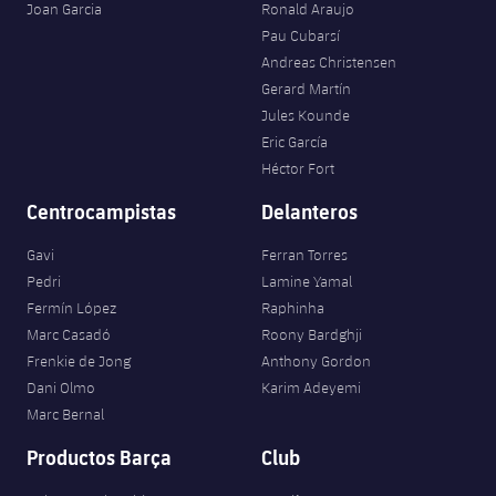
Joan Garcia
Ronald Araujo
Pau Cubarsí
Andreas Christensen
Gerard Martín
Jules Kounde
Eric García
Héctor Fort
Centrocampistas
Delanteros
Gavi
Ferran Torres
Pedri
Lamine Yamal
Fermín López
Raphinha
Marc Casadó
Roony Bardghji
Frenkie de Jong
Anthony Gordon
Dani Olmo
Karim Adeyemi
Marc Bernal
Productos Barça
Club