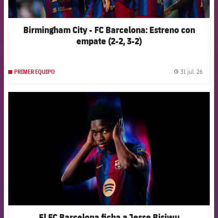
Birmingham City - FC Barcelona: Estreno con
empate (2-2, 3-2)
31 jul. 26
PRIMER EQUIPO
label.
FCB Barcelona badge
El FC Barcelona ficha a Jesse Bisiwu