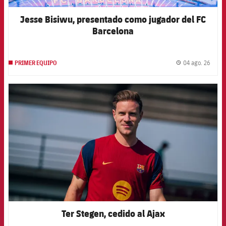
Jugadores
Noticias
Apúntate a las amateurs
Jesse Bisiwu, presentado como jugador del FC
plusicon
más
Barcelona
Calendario
Voleibol masculino
Apúntate a las amateurs
PLUSICON
MÁS
Resultados
Voleibol femenino
04 ago. 26
PRIMER EQUIPO
Carnet de las Secciones Amateurs
League of Legends
label.
Clasificaciones
FCB Barcelona badge
VALORANT Rising
Fotos
VALORANT Game Changers
eFootball
Ter Stegen, cedido al Ajax