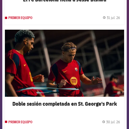
31 jul. 26
PRIMER EQUIPO
label.
FCB Barcelona badge
Doble sesión completada en St. George's Park
30 jul. 26
PRIMER EQUIPO
label.