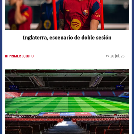
Inglaterra, escenario de doble sesión
28 jul. 26
PRIMER EQUIPO
label.
FCB Barcelona badge