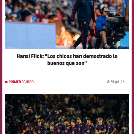
Hansi Flick: "Los chicos han demostrado lo
buenos que son"
31 jul. 26
PRIMER EQUIPO
label.
FCB Barcelona badge