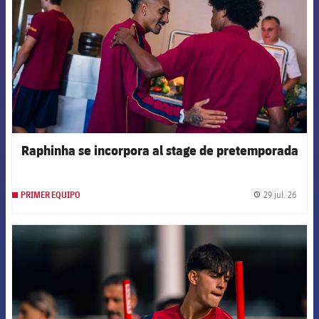
Raphinha se incorpora al stage de pretemporada
29 jul. 26
PRIMER EQUIPO
label.
FCB Barcelona badge