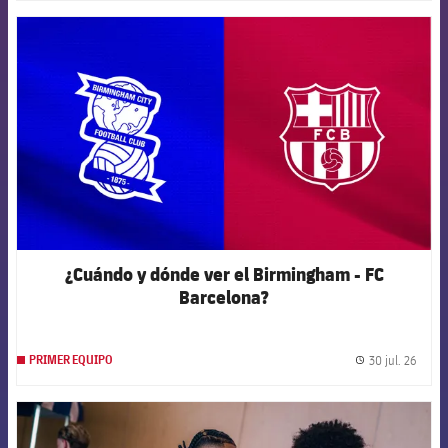
FCB Barcelona badge
¿Cuándo y dónde ver el Birmingham - FC
Barcelona?
30 jul. 26
PRIMER EQUIPO
label.
FCB Barcelona badge