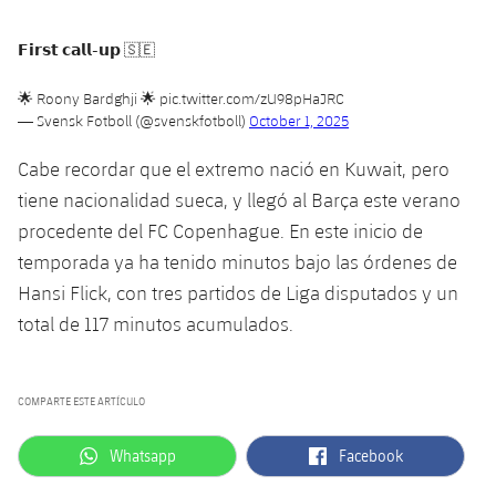
plusicon
más
Servicios Médicos
Acreditaciones
Fotos
Fotos
Infantil A
Entradas
SUB8 B
Calendario
𝗙𝗶𝗿𝘀𝘁 𝗰𝗮𝗹𝗹-𝘂𝗽 🇸🇪
Campus Verano
Actualidad
Accesibilidad
Historia
Instalaciones
Infantil B
Resultados
🌟 Roony Bardghji 🌟
pic.twitter.com/zU98pHaJRC
Resultados
Juvenil
— Svensk Fotboll (@svenskfotboll)
October 1, 2025
PLUSICON
MÁS
Palmarés
Clasificaciones
Jugadores
Cadete
Cabe recordar que el extremo nació en Kuwait, pero
Primer equipo
plusicon
más
tiene nacionalidad sueca, y llegó al Barça este verano
Jugadors
Clasificaciones
Infantil
procedente del FC Copenhague. En este inicio de
Actualidad
Barça Atlètic
plusicon
más
temporada ya ha tenido minutos bajo las órdenes de
Fotos
Alevín
Calendario
Hansi Flick, con tres partidos de Liga disputados y un
Actualidad
Base
plusicon
más
Palmarés
total de 117 minutos acumulados.
Entradas
Calendario
Campus Verano
Actualidad
Historia
Resultados
Resultados
COMPARTE ESTE ARTÍCULO
Barça C
PLUSICON
MÁS
Clasificaciones
label.aria.whatsapp
label.aria.facebook
Whatsapp
Facebook
Jugadores
Junior
Información general
plusicon
más