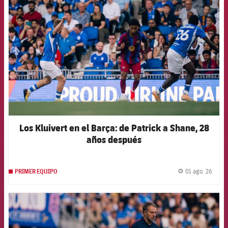
FCB Barcelona badge
Los Kluivert en el Barça: de Patrick a Shane, 28
años después
01 ago. 26
PRIMER EQUIPO
label.
FCB Barcelona badge