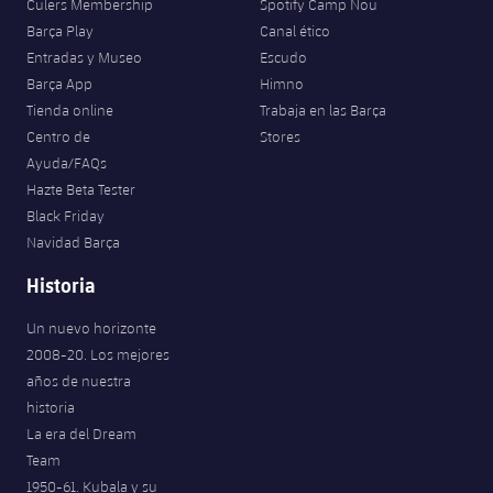
Culers Membership
Spotify Camp Nou
Barça Play
Canal ético
Entradas y Museo
Escudo
Barça App
Himno
Tienda online
Trabaja en las Barça
Centro de
Stores
Ayuda/FAQs
Hazte Beta Tester
Black Friday
Navidad Barça
Historia
Un nuevo horizonte
2008-20. Los mejores
años de nuestra
historia
La era del Dream
Team
1950-61. Kubala y su