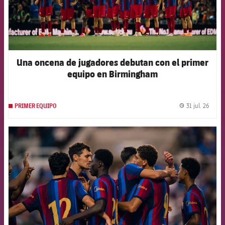
Una oncena de jugadores debutan con el primer
equipo en Birmingham
31 jul. 26
PRIMER EQUIPO
label.
FCB Barcelona badge