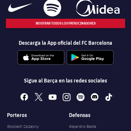
MOSTRAR TODOS LOS PATROCINADORES
Descarga la App oficial del FC Barcelona
Sigue al Barça en las redes sociales
facebook
x
youtube
instagram
spotify
discord
tiktok
Porteros
Defensas
Wojciech Szczęsny
Alejandro Balde