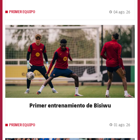
04 ago. 26
PRIMER EQUIPO
label.
FCB Barcelona badge
Primer entrenamiento de Bisiwu
01 ago. 26
PRIMER EQUIPO
label.