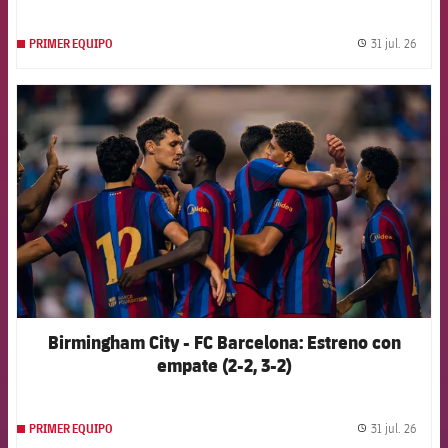
31 jul. 26
PRIMER EQUIPO
label.
FCB Barcelona badge
Birmingham City - FC Barcelona: Estreno con
empate (2-2, 3-2)
31 jul. 26
PRIMER EQUIPO
label.