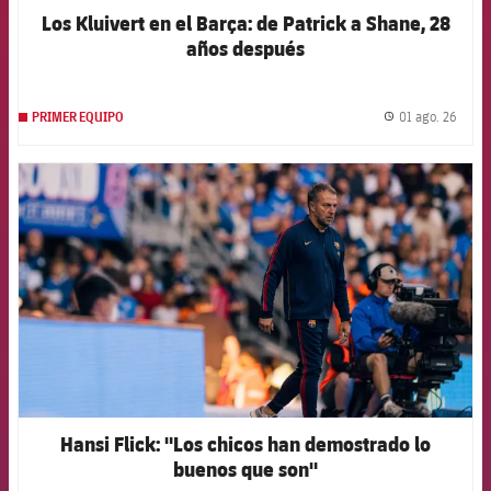
Los Kluivert en el Barça: de Patrick a Shane, 28
años después
01 ago. 26
PRIMER EQUIPO
label.
FCB Barcelona badge
Hansi Flick: "Los chicos han demostrado lo
buenos que son"