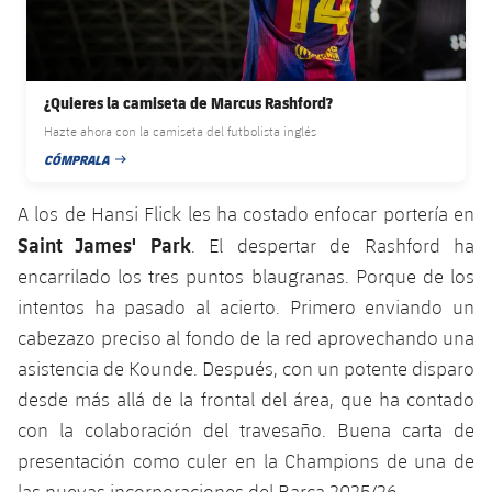
Jugadores
Clasificaciones
Juvenil
Noticias
Atletismo
plusicon
más
Fotos
Infantil
Actualidad
Baloncesto en silla de ruedas
¿Quieres la camiseta de Marcus Rashford?
plusicon
más
Historia
Hazte ahora con la camiseta del futbolista inglés
Alevín
Masculino
Actualidad
Hockey sobre hielo
CÓMPRALA
plusicon
más
FECHA DE PUBLICACIÓN
Palmarés
Femenino
Jugadores
A los de Hansi Flick les ha costado enfocar portería en
Actualidad
Hockey hierba
plusicon
más
Saint James' Park
. El despertar de Rashford ha
Agenda
Calendario
Jugadores
encarrilado los tres puntos blaugranas. Porque de los
Noticias
Patinaje artístico
plusicon
más
intentos ha pasado al acierto. Primero enviando un
Resultados
Calendario
Hockey Hierba Masculino
cabezazo preciso al fondo de la red aprovechando una
Escuela de Patinaje
Actualidad
asistencia de Kounde. Después, con un potente disparo
Clasificaciones
Resultados
Hockey Hierba Femenino
Plantilla
desde más allá de la frontal del área, que ha contado
Rugby
plusicon
más
con la colaboración del travesaño. Buena carta de
Clasificaciones
Agenda
Actualidad
presentación como culer en la Champions de una de
Voleibol
plusicon
más
las nuevas incorporaciones del Barça 2025/26.