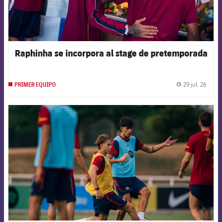
Raphinha se incorpora al stage de pretemporada
29 jul. 26
PRIMER EQUIPO
label.
FCB Barcelona badge