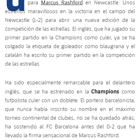
Calendario
Marcus Rashford
para
en Newcastle. Unos
Campus Verano
Base
estrenos maravillosos en la victoria en el campo del
SUB13
SUB13 B
Entradas
Barça Atlètic
Newcastle (1-2) para abrir una nueva edición de la
plusicon
más
PLUSICON
MÁS
SUB12
competición de las estrellas. El inglés, que ha jugado su
SUB12 C
Gameday Shows
Junior
Primer Equipo
Instalaciones
primer partido en la Champions como culer, ya se ha
plusicon
más
SUB11 A
SUB11 C
colgado la etiqueta de goleador como blaugrana y el
Resultados
Cadete A
Actualidad
Barça Atlètic
Spotify Camp Nou
catalán ha escrito su primer partido en la competición
plusicon
más
SUB11 B
de las estrellas.
Clasificación
Cadete B
Calendario
Actualidad
Palau Blaugrana
Base
plusicon
más
SUB10 A
Jugadores
Infantil A
Ha sido especialmente remarcable para el delantero
Entradas
Calendario
Estadi Johan Cruyff
Actualidad
SUB10 B
Champions
inglés, que se ha estrenado en la
como
PLUSICON
MÁS
Fotos
Infantil B
Resultados
futbolista culer con un doblete. El portero barcelonista,
Resultados
Juvenil
Barça Cafe
Primer equipo
SUB9 A
plusicon
más
que nunca había inscrito su nombre en el máximo
plusicon
más
Historia
Mini
Clasificaciones
Clasificaciones
torneo continental de clubes, no se ha quedado atrás;
Cadete A
Ciutat Esportiva
Actualidad
SUB9 B
Barça Atlètic
plusicon
más
Servicios
Palmarés
ha sostenido al FC Barcelona antes del 0-2 que ha
plusicon
más
Jugadores
Jugadores
Cadete B
llevado la firma sensacional de Marcus Rashford.
Calendario
SUB8 A
La Masia
Actualidad
Base