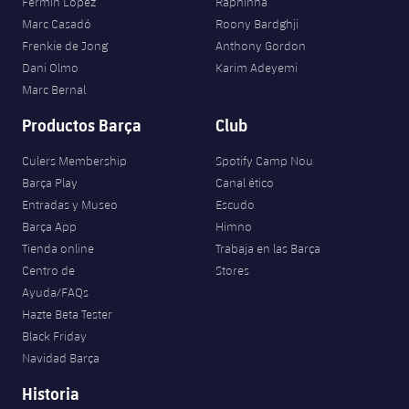
Fermín López
Raphinha
Marc Casadó
Roony Bardghji
Frenkie de Jong
Anthony Gordon
Dani Olmo
Karim Adeyemi
Marc Bernal
Productos Barça
Club
Culers Membership
Spotify Camp Nou
Barça Play
Canal ético
Entradas y Museo
Escudo
Barça App
Himno
Tienda online
Trabaja en las Barça
Centro de
Stores
Ayuda/FAQs
Hazte Beta Tester
Black Friday
Navidad Barça
Historia