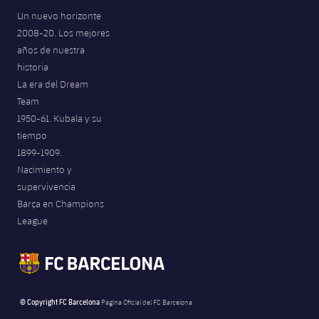
Un nuevo horizonte
2008-20. Los mejores
años de nuestra
historia
La era del Dream
Team
1950-61. Kubala y su
tiempo
1899-1909.
Nacimiento y
supervivencia
Barça en Champions
League
© Copyright FC Barcelona
Página Oficial del FC Barcelona