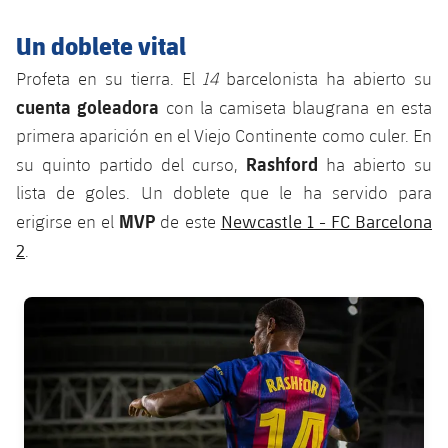
plusicon
más
Servicios Médicos
Acreditaciones
Fotos
Fotos
Infantil A
Un doblete vital
Entradas
SUB8 B
Calendario
Campus Verano
Actualidad
Accesibilidad
Historia
Instalaciones
Profeta en su tierra. El
14
barcelonista ha abierto su
Infantil B
Resultados
Resultados
Juvenil
cuenta goleadora
con la camiseta blaugrana en esta
PLUSICON
MÁS
Palmarés
primera aparición en el Viejo Continente como culer. En
Clasificaciones
Jugadores
Cadete
Primer equipo
Rashford
su quinto partido del curso,
ha abierto su
plusicon
más
Jugadors
lista de goles. Un doblete que le ha servido para
Clasificaciones
Infantil
Actualidad
Barça Atlètic
MVP
Newcastle 1 - FC Barcelona
plusicon
más
erigirse en el
de este
Fotos
2
.
Alevín
Calendario
Actualidad
Base
plusicon
más
Palmarés
FC Barcelona club badge
Entradas
Calendario
Campus Verano
Actualidad
Historia
Resultados
Resultados
Barça C
PLUSICON
MÁS
Clasificaciones
Jugadores
Junior
Información general
plusicon
más