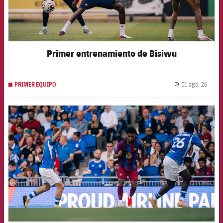
Primer entrenamiento de Bisiwu
01 ago. 26
PRIMER EQUIPO
label.
FCB Barcelona badge