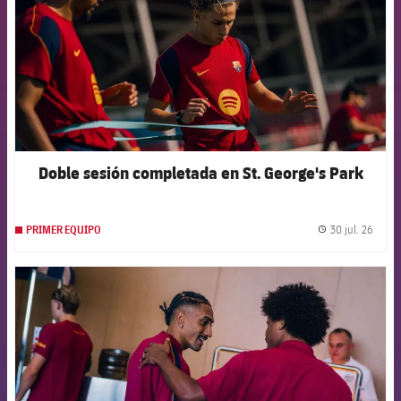
Doble sesión completada en St. George's Park
30 jul. 26
PRIMER EQUIPO
label.
FCB Barcelona badge