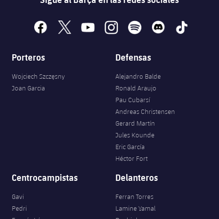
facebook
x
youtube
instagram
spotify
discord
tiktok
Porteros
Defensas
Wojciech Szczęsny
Alejandro Balde
Joan Garcia
Ronald Araujo
Pau Cubarsí
Andreas Christensen
Gerard Martín
Jules Kounde
Eric García
Héctor Fort
Centrocampistas
Delanteros
Gavi
Ferran Torres
Pedri
Lamine Yamal