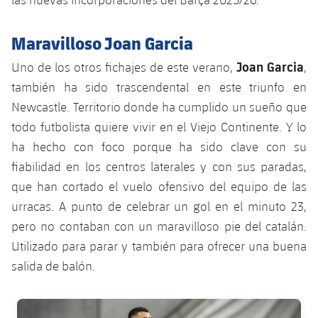
Jugadores
Noticias
Apúntate a las amateurs
plusicon
más
Maravilloso Joan Garcia
Calendario
Voleibol masculino
Apúntate a las amateurs
Joan Garcia
Uno de los otros fichajes de este verano,
,
PLUSICON
MÁS
Resultados
también ha sido trascendental en este triunfo en
Voleibol femenino
Carnet de las Secciones Amateurs
League of Legends
Newcastle. Territorio donde ha cumplido un sueño que
Clasificaciones
todo futbolista quiere vivir en el Viejo Continente. Y lo
VALORANT Rising
ha hecho con foco porque ha sido clave con su
Fotos
VALORANT Game Changers
fiabilidad en los centros laterales y con sus paradas,
que han cortado el vuelo ofensivo del equipo de las
eFootball
urracas. A punto de celebrar un gol en el minuto 23,
pero no contaban con un maravilloso pie del catalán.
Utilizado para parar y también para ofrecer una buena
salida de balón.
FC Barcelona club badge