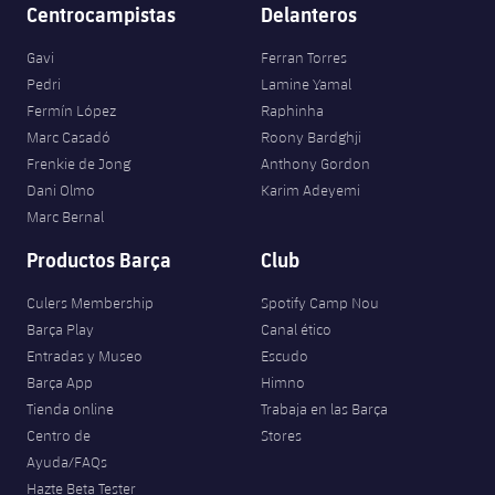
Centrocampistas
Delanteros
Gavi
Ferran Torres
Pedri
Lamine Yamal
Fermín López
Raphinha
Marc Casadó
Roony Bardghji
Frenkie de Jong
Anthony Gordon
Dani Olmo
Karim Adeyemi
Marc Bernal
Productos Barça
Club
Culers Membership
Spotify Camp Nou
Barça Play
Canal ético
Entradas y Museo
Escudo
Barça App
Himno
Tienda online
Trabaja en las Barça
Centro de
Stores
Ayuda/FAQs
Hazte Beta Tester