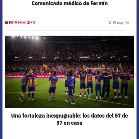
Comunicado médico de Fermín
19 may. 26
PRIMER EQUIPO
label.
FCB Barcelona badge
Una fortaleza inexpugnable: los datos del 57 de
57 en casa