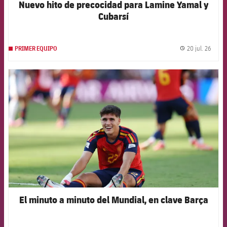
Nuevo hito de precocidad para Lamine Yamal y
Cubarsí
20 jul. 26
PRIMER EQUIPO
label.
FCB Barcelona badge
El minuto a minuto del Mundial, en clave Barça