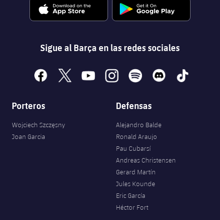
Sigue al Barça en las redes sociales
facebook
x
youtube
instagram
spotify
discord
tiktok
Porteros
Defensas
Wojciech Szczęsny
Alejandro Balde
Joan Garcia
Ronald Araujo
Pau Cubarsí
Andreas Christensen
Gerard Martín
Jules Kounde
Eric García
Héctor Fort