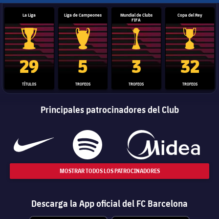
La Liga
Liga de Campeones
Mundial de Clubs
Copa del Rey
FIFA
Trofeo de La Liga
Trofeo de la Liga de Campeones
Trofeo del Mundial de Clube
Copa del 
29
5
3
32
TÍTULOS
TROFEOS
TROFEOS
TROFEOS
Principales patrocinadores del Club
MOSTRAR TODOS LOS PATROCINADORES
Descarga la App oficial del FC Barcelona