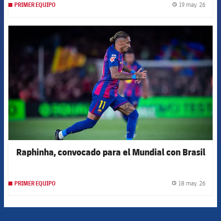
19 may. 26
PRIMER EQUIPO
label.
FCB Barcelona badge
Raphinha, convocado para el Mundial con Brasil
18 may. 26
PRIMER EQUIPO
label.