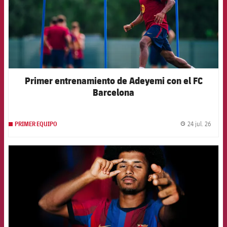
Primer entrenamiento de Adeyemi con el FC
Barcelona
24 jul. 26
PRIMER EQUIPO
label.
FCB Barcelona badge