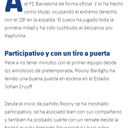
Calendario
Campus Verano
Base
el FC Barcelona de forma oficial. Y lo ha hecho
SUB13
como titular, ocupando el extremo derecho,
SUB13 B
Entradas
Barça Atlètic
plusicon
más
con el '28' en la espalda. El sueco ha jugado toda la
PLUSICON
MÁS
SUB12
SUB12 C
primera mitad y ha sido sustituido al descanso por
Gameday Shows
Junior
Primer Equipo
Instalaciones
plusicon
más
Raphinha.
SUB11 A
SUB11 C
Resultados
Cadete A
Actualidad
Barça Atlètic
Spotify Camp Nou
plusicon
más
Participativo y con un tiro a puerta
SUB11 B
Clasificación
Cadete B
Calendario
Pese a no tener minutos con el primer equipo desde
Actualidad
Palau Blaugrana
Base
plusicon
más
SUB10 A
los amistosos de pretemporada, Roony Bardghji ha
Jugadores
Infantil A
Entradas
Calendario
tenido una buena puesta en escena en el Estadio
Estadi Johan Cruyff
Actualidad
SUB10 B
PLUSICON
MÁS
Johan Cruyff.
Fotos
Infantil B
Resultados
Resultados
Juvenil
Barça Cafe
Primer equipo
SUB9 A
plusicon
más
plusicon
más
Historia
Mini
Desde el inicio de partido Roony se ha mostrado
Clasificaciones
Clasificaciones
Cadete A
Ciutat Esportiva
Actualidad
SUB9 B
participativo, se ha asociado bien con sus compañeros
Barça Atlètic
plusicon
más
Servicios
Palmarés
plusicon
más
Jugadores
y también ha probado suerte con un remate desde la
Jugadores
Cadete B
Calendario
SUB8 A
La Masia
Actualidad
frontal que ha detenido Aguirrezabala bajo palos.
Base