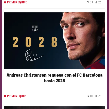
19 jul. 26
PRIMER EQUIPO
label.
FCB Barcelona badge
Andreas Christensen renueva con el FC Barcelona
hasta 2028
01 jul. 26
PRIMER EQUIPO
label.
FCB Barcelona badge