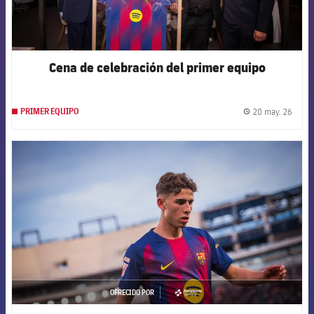
Cena de celebración del primer equipo
20 may. 26
PRIMER EQUIPO
label.
FCB Barcelona badge
OFRECIDO POR
asistencia