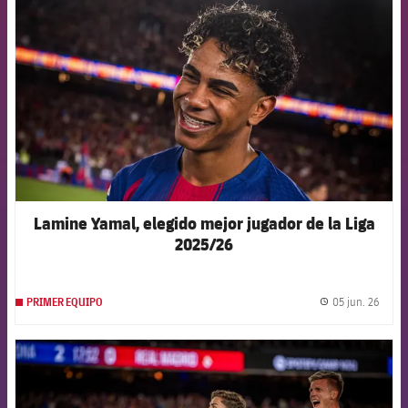
Lamine Yamal, elegido mejor jugador de la Liga
2025/26
05 jun. 26
PRIMER EQUIPO
label.
FCB Barcelona badge