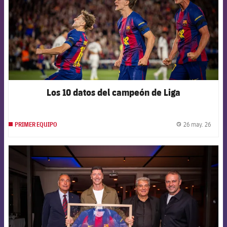
Los 10 datos del campeón de Liga
26 may. 26
PRIMER EQUIPO
label.
FCB Barcelona badge