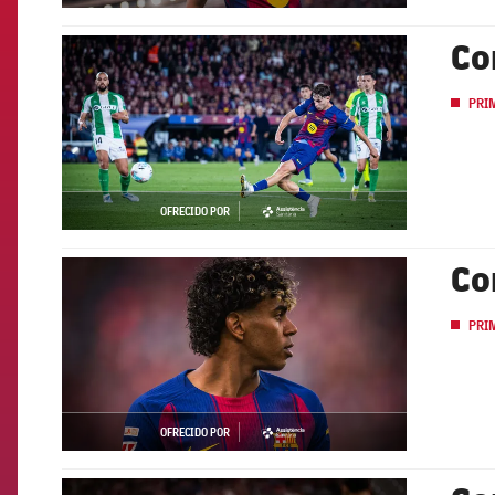
Co
FCB Barcelona badge
PRI
OFRECIDO POR
asistencia
Co
FCB Barcelona badge
PRI
OFRECIDO POR
asistencia
FCB Barcelona badge