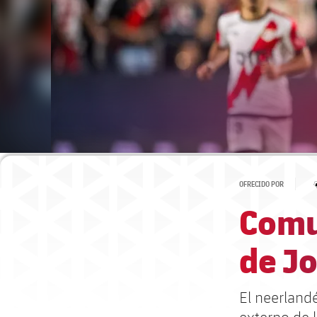
OFRECIDO POR
Comu
de J
El neerland