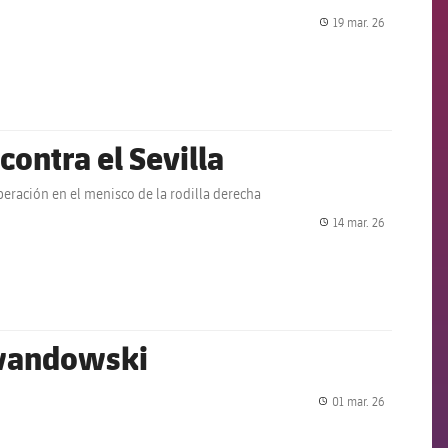
19 mar. 26
label.share.
contra el Sevilla
eración en el menisco de la rodilla derecha
14 mar. 26
label.share.
ewandowski
01 mar. 26
label.share.