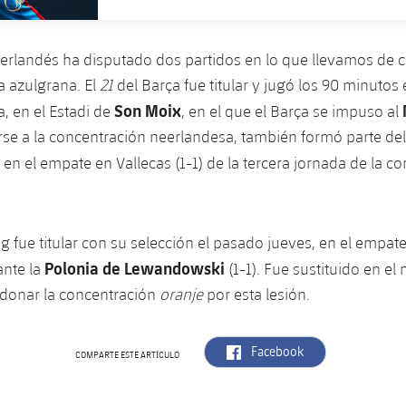
neerlandés ha disputado dos partidos en lo que llevamos de 
a azulgrana. El
21
del Barça fue titular y jugó los 90 minutos
Son Moix
a, en el Estadi de
, en el que el Barça se impuso al
irse a la concentración neerlandesa, también formó parte del 
en el empate en Vallecas (1-1) de la tercera jornada de la c
g fue titular con su selección el pasado jueves, en el empate
Polonia de Lewandowski
ante la
(1-1). Fue sustituido en el
donar la concentración
oranje
por esta lesión.
label.aria.facebook
Facebook
COMPARTE ESTE ARTÍCULO