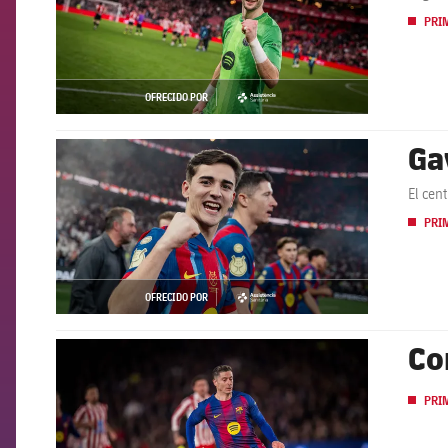
PRI
OFRECIDO POR
asistencia
Ga
FCB Barcelona badge
El cen
PRI
OFRECIDO POR
asistencia
Co
FCB Barcelona badge
PRI