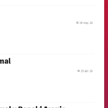
18 may. 26
label.share.
mal
23 abr. 26
label.share.