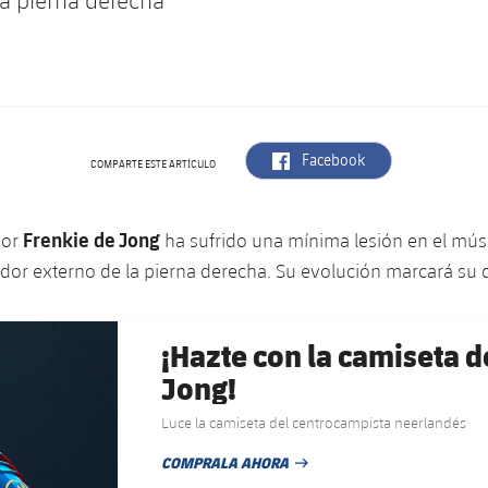
la pierna derecha
label.aria.facebook
Facebook
COMPARTE ESTE ARTÍCULO
Frenkie de Jong
dor
ha sufrido una mínima lesión en el mús
dor externo de la pierna derecha. Su evolución marcará su d
¡Hazte con la camiseta d
Jong!
Luce la camiseta del centrocampista neerlandés
COMPRALA AHORA
FECHA DE PUBLICACIÓN