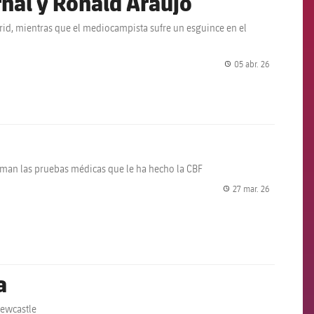
al y Ronald Araujo
adrid, mientras que el mediocampista sufre un esguince en el
05 abr. 26
label.share.
irman las pruebas médicas que le ha hecho la CBF
27 mar. 26
label.share.
a
Newcastle