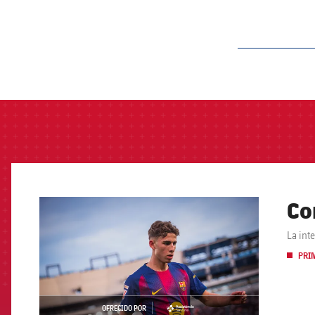
label.aria.barcelon
Co
FCB Barcelona badge
La int
PRI
OFRECIDO POR
asistencia