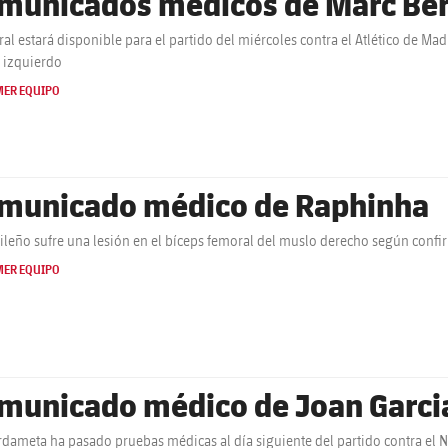
municados médicos de Marc Bern
tral estará disponible para el partido del miércoles contra el Atlético de M
o izquierdo
MER EQUIPO
municado médico de Raphinha
sileño sufre una lesión en el bíceps femoral del muslo derecho según conf
MER EQUIPO
municado médico de Joan Garci
rdameta ha pasado pruebas médicas al día siguiente del partido contra el 