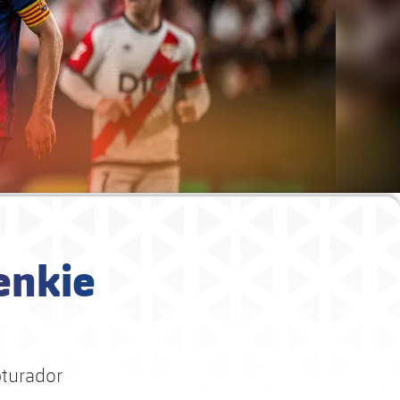
enkie
bturador