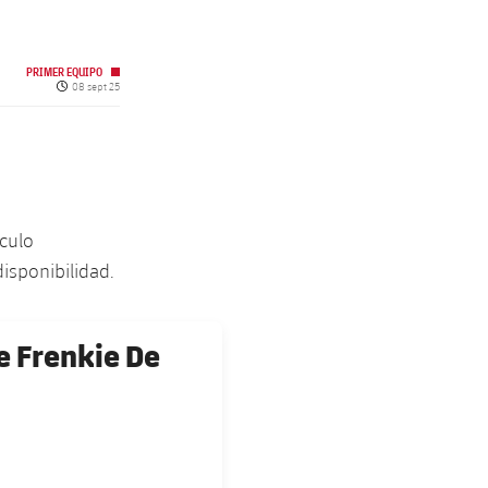
PRIMER EQUIPO
Fecha de publicación
08 sept 25
culo
isponibilidad.
e Frenkie De