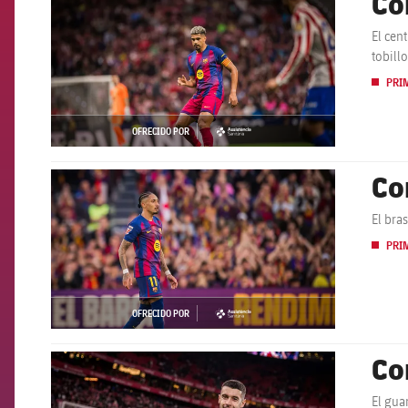
Co
El cen
tobill
PRI
OFRECIDO POR
asistencia
Co
FCB Barcelona badge
El bra
PRI
OFRECIDO POR
asistencia
Co
FCB Barcelona badge
El gua