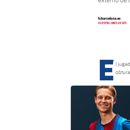
externo de 
fcbarcelona.es
01:45PM LUNES 08 SEP.
E
l juga
obtura
FC Barcelona club badge