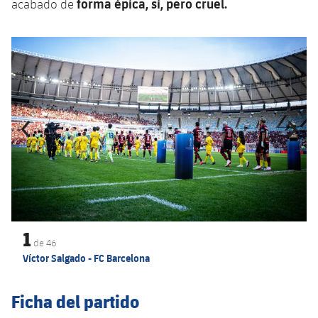
forma épica, sí, pero cruel.
acabado de
Anterior
label.aria.chevronleft
Siguiente
label.aria.
1
de
46
Víctor Salgado - FC Barcelona
Ficha del partido