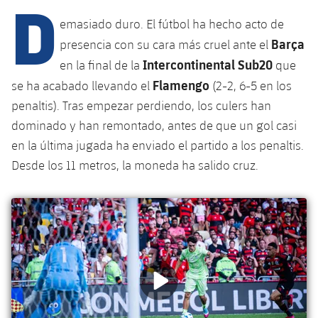
D
Calendario
Campus Verano
Base
emasiado duro. El fútbol ha hecho acto de
SUB13
SUB13 B
Entradas
Barça Atlètic
Barça
presencia con su cara más cruel ante el
plusicon
más
PLUSICON
MÁS
Intercontinental Sub20
SUB12
en la final de la
que
SUB12 C
Gameday Shows
Junior
Primer Equipo
Instalaciones
Flamengo
se ha acabado llevando el
(2-2, 6-5 en los
plusicon
más
SUB11 A
SUB11 C
penaltis). Tras empezar perdiendo, los culers han
Resultados
Cadete A
Actualidad
Barça Atlètic
Spotify Camp Nou
dominado y han remontado, antes de que un gol casi
plusicon
más
SUB11 B
Clasificación
en la última jugada ha enviado el partido a los penaltis.
Cadete B
Calendario
Actualidad
Palau Blaugrana
Base
Desde los 11 metros, la moneda ha salido cruz.
plusicon
más
SUB10 A
Jugadores
Infantil A
Entradas
Calendario
Estadi Johan Cruyff
Actualidad
SUB10 B
PLUSICON
MÁS
Fotos
Infantil B
Resultados
Resultados
Juvenil
Barça Cafe
Primer equipo
SUB9 A
plusicon
más
plusicon
más
Historia
Mini
Clasificaciones
Clasificaciones
Cadete A
Ciutat Esportiva
Actualidad
SUB9 B
Barça Atlètic
plusicon
más
Servicios
Palmarés
plusicon
más
Jugadores
Jugadores
Cadete B
Calendario
SUB8 A
La Masia
Actualidad
Base