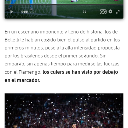
plusicon
más
Servicios Médicos
Acreditaciones
Fotos
Fotos
Infantil A
Entradas
SUB8 B
Calendario
Campus Verano
Actualidad
Accesibilidad
Historia
Instalaciones
Infantil B
Resultados
Resultados
Juvenil
En un escenario imponente y lleno de historia, los de
PLUSICON
MÁS
Palmarés
Belletti le habían cogido bien el pulso al partido en los
Clasificaciones
Jugadores
Cadete
Primer equipo
plusicon
más
primeros minutos, pese a la alta intensidad propuesta
Jugadors
por los brasileños desde el primer segundo. Sin
Clasificaciones
Infantil
Actualidad
Barça Atlètic
plusicon
más
embargo, sin apenas tiempo para medirse las fuerzas
Fotos
los culers se han visto por debajo
con el Flamengo,
Alevín
Calendario
Actualidad
Base
plusicon
más
en el marcador.
Palmarés
Entradas
Calendario
Campus Verano
Actualidad
Historia
Resultados
Resultados
Barça C
PLUSICON
MÁS
Clasificaciones
Jugadores
Junior
Información general
plusicon
más