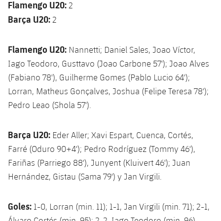
Flamengo U20:
2
Barça U20:
2
Flamengo U20:
Nannetti; Daniel Sales, Joao Víctor,
Iago Teodoro, Gusttavo (Joao Carbone 57'); Joao Alves
(Fabiano 78'), Guilherme Gomes (Pablo Lucio 64');
Lorran, Matheus Gonçalves, Joshua (Felipe Teresa 78');
Pedro Leao (Shola 57').
Barça U20:
Eder Aller; Xavi Espart, Cuenca, Cortés,
Farré (Oduro 90+4'); Pedro Rodríguez (Tommy 46'),
Fariñas (Parriego 88'), Junyent (Kluivert 46'); Juan
Hernández, Gistau (Sama 79') y Jan Virgili.
Goles:
1-0, Lorran (min. 11); 1-1, Jan Virgili (min. 71); 2-1,
Álvaro Cortés (min. 95); 2-2, Iago Teodoro (min. 96)