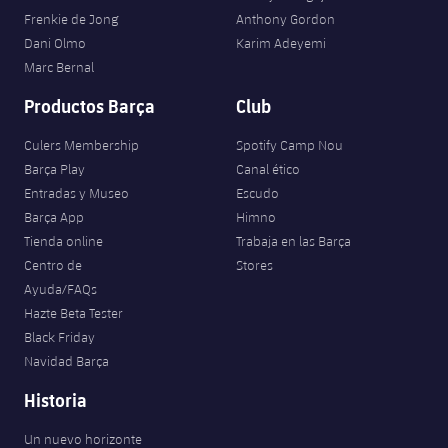
Frenkie de Jong
Anthony Gordon
Dani Olmo
Karim Adeyemi
Marc Bernal
Productos Barça
Club
Culers Membership
Spotify Camp Nou
Barça Play
Canal ético
Entradas y Museo
Escudo
Barça App
Himno
Tienda online
Trabaja en las Barça
Centro de
Stores
Ayuda/FAQs
Hazte Beta Tester
Black Friday
Navidad Barça
Historia
Un nuevo horizonte