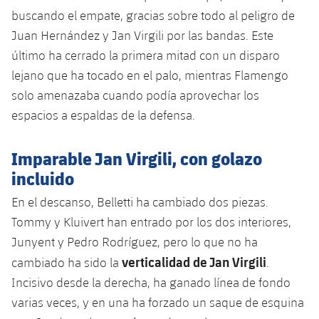
Jugadores
buscando el empate, gracias sobre todo al peligro de
Noticias
Apúntate a las amateurs
plusicon
más
Juan Hernández y Jan Virgili por las bandas. Este
Calendario
Voleibol masculino
último ha cerrado la primera mitad con un disparo
Apúntate a las amateurs
PLUSICON
MÁS
lejano que ha tocado en el palo, mientras Flamengo
Resultados
Voleibol femenino
Carnet de las Secciones Amateurs
solo amenazaba cuando podía aprovechar los
League of Legends
espacios a espaldas de la defensa.
Clasificaciones
VALORANT Rising
Imparable Jan Virgili, con golazo
Fotos
VALORANT Game Changers
incluido
En el descanso, Belletti ha cambiado dos piezas.
eFootball
Tommy y Kluivert han entrado por los dos interiores,
Junyent y Pedro Rodríguez, pero lo que no ha
verticalidad de Jan Virgili
cambiado ha sido la
.
Incisivo desde la derecha, ha ganado línea de fondo
varias veces, y en una ha forzado un saque de esquina