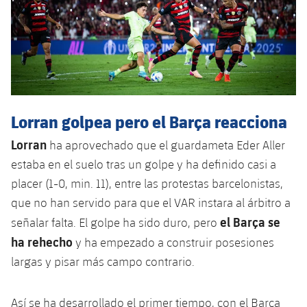
Jugadores
Clasificaciones
Juvenil
Noticias
Atletismo
plusicon
más
Fotos
Infantil
Actualidad
Baloncesto en silla de ruedas
plusicon
más
Historia
Alevín
Masculino
Actualidad
Hockey sobre hielo
plusicon
más
Palmarés
Lorran golpea pero el Barça reacciona
Femenino
Jugadores
Actualidad
Hockey hierba
Lorran
plusicon
más
ha aprovechado que el guardameta Eder Aller
Agenda
estaba en el suelo tras un golpe y ha definido casi a
Calendario
Jugadores
Noticias
Patinaje artístico
plusicon
más
placer (1-0, min. 11), entre las protestas barcelonistas,
Resultados
que no han servido para que el VAR instara al árbitro a
Calendario
Hockey Hierba Masculino
Escuela de Patinaje
Actualidad
el Barça se
señalar falta. El golpe ha sido duro, pero
Clasificaciones
Resultados
ha rehecho
y ha empezado a construir posesiones
Hockey Hierba Femenino
Plantilla
Rugby
plusicon
más
largas y pisar más campo contrario.
Clasificaciones
Agenda
Actualidad
Voleibol
plusicon
más
Así se ha desarrollado el primer tiempo, con el Barça