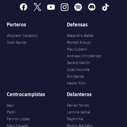
facebook
x
youtube
instagram
spotify
discord
tiktok
Porteros
Defensas
Wojciech Szczęsny
Alejandro Balde
Joan Garcia
Ronald Araujo
Pau Cubarsí
Andreas Christensen
Gerard Martín
Jules Kounde
Eric García
Héctor Fort
Centrocampistas
Delanteros
Gavi
Ferran Torres
Pedri
Lamine Yamal
Fermín López
Raphinha
Marc Casadó
Roony Bardghji