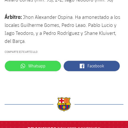
Árbitro:
Jhon Alexander Ospina. Ha amonestado a los
locales Guilherme Gomes, Pedro Leao. Pablo Lucio y
Iago Teodoro, y a Pedro Rodríguez y Shane Kluivert,
del Barça.
COMPARTE ESTE ARTÍCULO
label.aria.whatsapp
label.aria.facebook
Whatsapp
Facebook
label.aria.barcelona