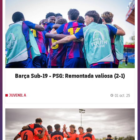
Barça Sub-19 - PSG: Remontada valiosa (2-1)
01 oct. 25
JUVENIL A
label.
FCB Barcelona badge