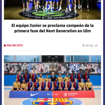
El equipo Junior se proclama campeón de la
primera fase del Next Generation en Ulm
09 feb. 25
BALONCESTO
label.
FCB Barcelona badge