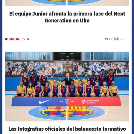
El equipo Junior afronta la primera fase del Next
Generation en Ulm
06 feb. 25
BALONCESTO
label.
FCB Barcelona badge
Las fotografías oficiales del baloncesto formativo