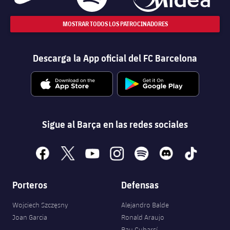
MOSTRAR TODOS LOS PATROCINADORES
Descarga la App oficial del FC Barcelona
Sigue al Barça en las redes sociales
facebook
x
youtube
instagram
spotify
discord
tiktok
Porteros
Defensas
Wojciech Szczęsny
Alejandro Balde
Joan Garcia
Ronald Araujo
Pau Cubarsí