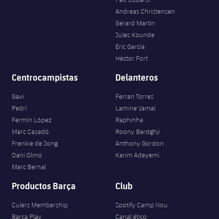
Andreas Christensen
Gerard Martín
Jules Kounde
Eric García
Héctor Fort
Centrocampistas
Delanteros
Gavi
Ferran Torres
Pedri
Lamine Yamal
Fermín López
Raphinha
Marc Casadó
Roony Bardghji
Frenkie de Jong
Anthony Gordon
Dani Olmo
Karim Adeyemi
Marc Bernal
Productos Barça
Club
Culers Membership
Spotify Camp Nou
Barça Play
Canal ético