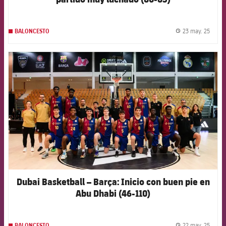
23 may. 25
BALONCESTO
label.
FCB Barcelona badge
Dubai Basketball – Barça: Inicio con buen pie en
Abu Dhabi (46-110)
22 may. 25
BALONCESTO