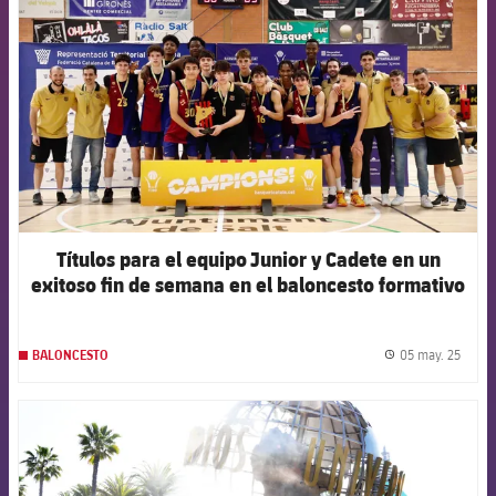
Títulos para el equipo Junior y Cadete en un
exitoso fin de semana en el baloncesto formativo
05 may. 25
BALONCESTO
label.
FCB Barcelona badge