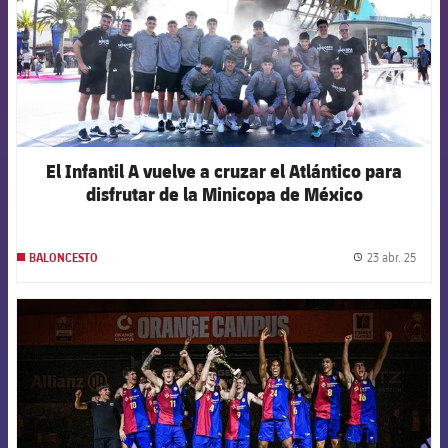
El Infantil A vuelve a cruzar el Atlántico para
disfrutar de la Minicopa de México
23 abr. 25
BALONCESTO
label.
FCB Barcelona badge