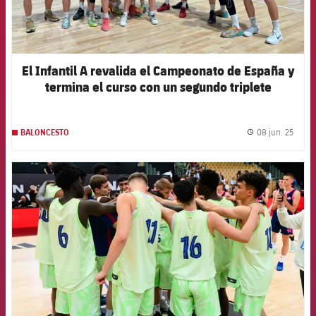
El Infantil A revalida el Campeonato de España y
termina el curso con un segundo triplete
consecutivo
08 jun. 25
BALONCESTO
label.
FCB Barcelona badge