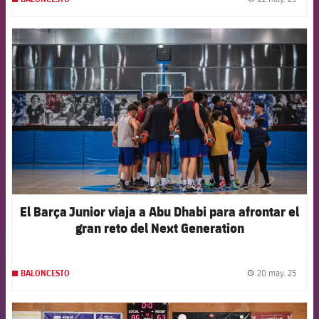
label.
FCB Barcelona badge
El Barça Junior viaja a Abu Dhabi para afrontar el
gran reto del Next Generation
20 may. 25
BALONCESTO
label.
FCB Barcelona badge