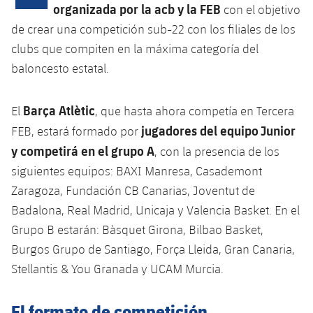
Calendario
Campus Verano
Base
organizada por la acb y la FEB
con el objetivo
SUB13
de crear una competición sub-22 con los filiales de los
SUB13 B
Entradas
Barça Atlètic
plusicon
más
clubs que compiten en la máxima categoría del
PLUSICON
MÁS
SUB12
SUB12 C
baloncesto estatal.
Gameday Shows
Junior
Primer Equipo
Instalaciones
plusicon
más
SUB11 A
SUB11 C
Resultados
Barça Atlètic
El
, que hasta ahora competía en Tercera
Cadete A
Actualidad
Barça Atlètic
Spotify Camp Nou
plusicon
más
jugadores del equipo Junior
FEB, estará formado por
SUB11 B
Clasificación
Cadete B
y competirá en el grupo A
, con la presencia de los
Calendario
Actualidad
Palau Blaugrana
Base
plusicon
más
SUB10 A
siguientes equipos: BAXI Manresa, Casademont
Jugadores
Infantil A
Entradas
Zaragoza, Fundación CB Canarias, Joventut de
Calendario
Estadi Johan Cruyff
Actualidad
SUB10 B
PLUSICON
MÁS
Badalona, Real Madrid, Unicaja y Valencia Basket. En el
Fotos
Infantil B
Resultados
Resultados
Grupo B estarán: Bàsquet Girona, Bilbao Basket,
Juvenil
Barça Cafe
Primer equipo
SUB9 A
plusicon
más
plusicon
más
Historia
Burgos Grupo de Santiago, Força Lleida, Gran Canaria,
Mini
Clasificaciones
Clasificaciones
Cadete A
Stellantis & You Granada y UCAM Murcia.
Ciutat Esportiva
Actualidad
SUB9 B
Barça Atlètic
plusicon
más
Servicios
Palmarés
plusicon
más
Jugadores
Jugadores
Cadete B
Calendario
El formato de competición
SUB8 A
La Masia
Actualidad
Base