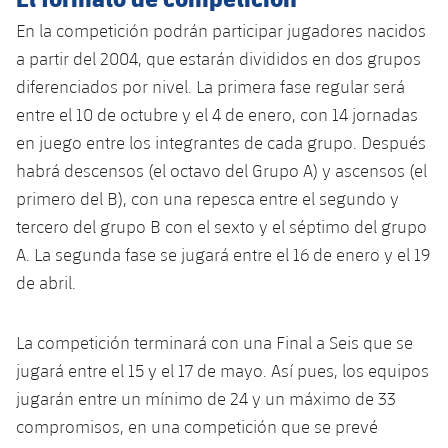
plusicon
más
Servicios Médicos
Acreditaciones
Fotos
Fotos
En la competición podrán participar jugadores nacidos
Infantil A
Entradas
SUB8 B
Calendario
Campus Verano
Actualidad
a partir del 2004, que estarán divididos en dos grupos
Accesibilidad
Historia
Instalaciones
Infantil B
diferenciados por nivel. La primera fase regular será
Resultados
Resultados
Juvenil
entre el 10 de octubre y el 4 de enero, con 14 jornadas
PLUSICON
MÁS
Palmarés
Clasificaciones
en juego entre los integrantes de cada grupo. Después
Jugadores
Cadete
Primer equipo
plusicon
más
habrá descensos (el octavo del Grupo A) y ascensos (el
Jugadors
Clasificaciones
primero del B), con una repesca entre el segundo y
Infantil
Actualidad
Barça Atlètic
plusicon
más
tercero del grupo B con el sexto y el séptimo del grupo
Fotos
Alevín
A. La segunda fase se jugará entre el 16 de enero y el 19
Calendario
Actualidad
Base
plusicon
más
de abril.
Palmarés
Entradas
Calendario
Campus Verano
Actualidad
Historia
La competición terminará con una Final a Seis que se
Resultados
Resultados
jugará entre el 15 y el 17 de mayo. Así pues, los equipos
Barça C
PLUSICON
MÁS
jugarán entre un mínimo de 24 y un máximo de 33
Clasificaciones
Jugadores
Junior
compromisos, en una competición que se prevé
Información general
plusicon
más