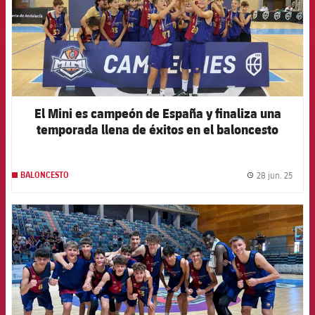
El Mini es campeón de España y finaliza una
temporada llena de éxitos en el baloncesto
formativo
28 jun. 25
BALONCESTO
label.
FCB Barcelona badge