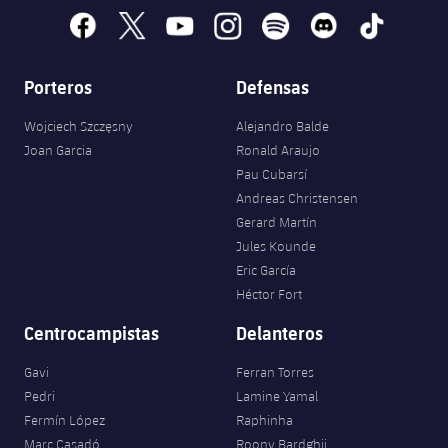
facebook
x
youtube
instagram
spotify
discord
tiktok
Porteros
Defensas
Wojciech Szczęsny
Alejandro Balde
Joan Garcia
Ronald Araujo
Pau Cubarsí
Andreas Christensen
Gerard Martín
Jules Kounde
Eric García
Héctor Fort
Centrocampistas
Delanteros
Gavi
Ferran Torres
Pedri
Lamine Yamal
Fermín López
Raphinha
Marc Casadó
Roony Bardghji