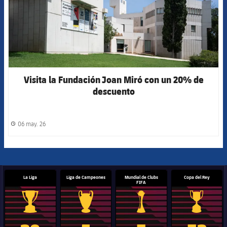
Visita la Fundación Joan Miró con un 20% de
descuento
06 may. 26
label.share.clock
La Liga
Liga de Campeones
Mundial de Clubs
Copa del Rey
FIFA
Trofeo de La Liga
Trofeo de la Liga de Campeones
Trofeo del Mundial de Clube
Copa del 