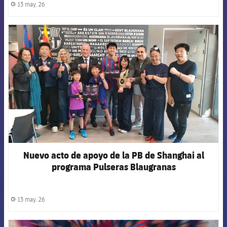
13 may. 26
label.share.clock
FCB Barcelona badge
Nuevo acto de apoyo de la PB de Shanghai al
programa Pulseras Blaugranas
13 may. 26
label.share.clock
FCB Barcelona badge