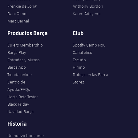
Frenkie de Jong
Anthony Gordon
Dani Olmo
Karim Adeyemi
Marc Bernal
Productos Barça
Club
Culers Membership
Spotify Camp Nou
Barça Play
Canal ético
Entradas y Museo
Escudo
Barça App
Himno
Tienda online
Trabaja en las Barça
Centro de
Stores
Ayuda/FAQs
Hazte Beta Tester
Black Friday
Navidad Barça
Historia
Un nuevo horizonte