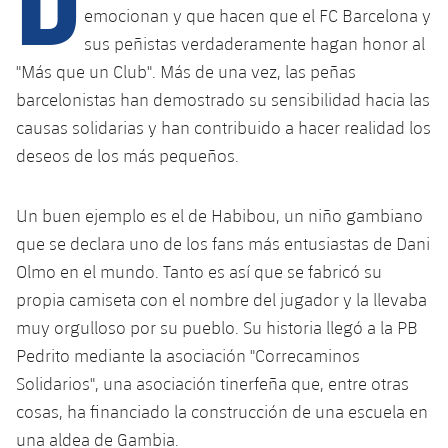
D
Calendario
Campus Verano
Base
emocionan y que hacen que el FC Barcelona y
SUB13
sus peñistas verdaderamente hagan honor al
SUB13 B
Entradas
Barça Atlètic
plusicon
más
"Más que un Club". Más de una vez, las peñas
PLUSICON
MÁS
SUB12
SUB12 C
barcelonistas han demostrado su sensibilidad hacia las
Gameday Shows
Junior
Primer Equipo
Instalaciones
plusicon
más
causas solidarias y han contribuido a hacer realidad los
SUB11 A
SUB11 C
Resultados
deseos de los más pequeños.
Cadete A
Actualidad
Barça Atlètic
Spotify Camp Nou
plusicon
más
SUB11 B
Clasificación
Cadete B
Un buen ejemplo es el de Habibou, un niño gambiano
Calendario
Actualidad
Palau Blaugrana
Base
plusicon
más
SUB10 A
que se declara uno de los fans más entusiastas de Dani
Jugadores
Infantil A
Entradas
Olmo en el mundo. Tanto es así que se fabricó su
Calendario
Estadi Johan Cruyff
Actualidad
SUB10 B
PLUSICON
MÁS
propia camiseta con el nombre del jugador y la llevaba
Fotos
Infantil B
Resultados
Resultados
muy orgulloso por su pueblo. Su historia llegó a la PB
Juvenil
Barça Cafe
Primer equipo
SUB9 A
plusicon
más
plusicon
más
Historia
Pedrito mediante la asociación "Correcaminos
Mini
Clasificaciones
Clasificaciones
Cadete A
Solidarios", una asociación tinerfeña que, entre otras
Ciutat Esportiva
Actualidad
SUB9 B
Barça Atlètic
plusicon
más
Servicios
Palmarés
cosas, ha financiado la construcción de una escuela en
plusicon
más
Jugadores
Jugadores
Cadete B
Calendario
SUB8 A
una aldea de Gambia.
La Masia
Actualidad
Base