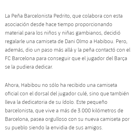
plusicon
más
Servicios Médicos
Acreditaciones
Fotos
Fotos
Infantil A
Entradas
SUB8 B
Calendario
Campus Verano
Actualidad
La Peña Barcelonista Pedrito, que colabora con esta
Accesibilidad
Historia
Instalaciones
asociación desde hace tiempo proporcionando
Infantil B
Resultados
Resultados
Juvenil
material para los niños y niñas gambianos, decidió
PLUSICON
MÁS
Palmarés
regalarle una camiseta de Dani Olmo a Habibou. Pero,
Clasificaciones
Jugadores
Cadete
Primer equipo
además, dio un paso más allá y la peña contactó con el
plusicon
más
Jugadors
FC Barcelona para conseguir que el jugador del Barça
Clasificaciones
Infantil
Actualidad
Barça Atlètic
se la pudiera dedicar.
plusicon
más
Fotos
Alevín
Calendario
Actualidad
Base
plusicon
más
Ahora, Habibou no sólo ha recibido una camiseta
Palmarés
oficial con el dorsal del jugador culé, sino que también
Entradas
Calendario
Campus Verano
Actualidad
lleva la dedicatoria de su ídolo. Este pequeño
Historia
Resultados
barcelonista, que vive a más de 3.000 kilómetros de
Resultados
Barça C
PLUSICON
MÁS
Barcelona, pasea orgulloso con su nueva camiseta por
Clasificaciones
Jugadores
su pueblo siendo la envidia de sus amigos.
Junior
Información general
plusicon
más