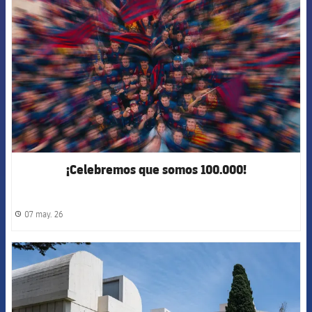
¡Celebremos que somos 100.000!
07 may. 26
label.share.clock
FCB Barcelona badge