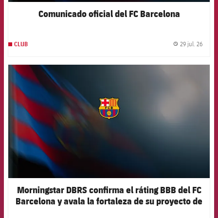
Comunicado oficial del FC Barcelona
29 jul. 26
CLUB
label.
FCB Barcelona badge
Morningstar DBRS confirma el ráting BBB del FC
Barcelona y avala la fortaleza de su proyecto de
futuro