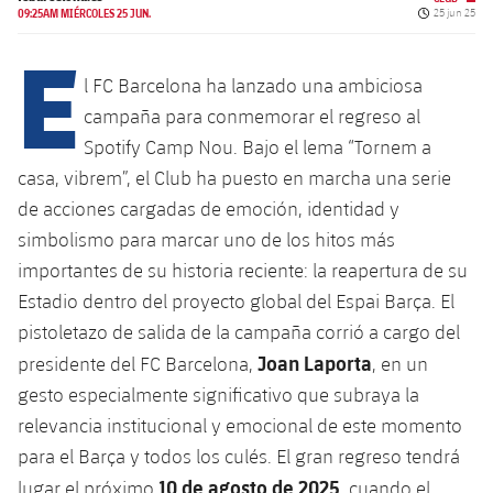
Calendario
Campus Verano
Base
Fecha de pu
09:25AM MIÉRCOLES 25 JUN.
25 jun 25
E
SUB13
SUB13 B
Entradas
Barça Atlètic
plusicon
más
PLUSICON
MÁS
l FC Barcelona ha lanzado una ambiciosa
SUB12
SUB12 C
Gameday Shows
campaña para conmemorar el regreso al
Junior
Primer Equipo
Instalaciones
plusicon
más
Spotify Camp Nou. Bajo el lema “Tornem a
SUB11 A
SUB11 C
Resultados
Cadete A
casa, vibrem”, el Club ha puesto en marcha una serie
Actualidad
Barça Atlètic
Spotify Camp Nou
plusicon
más
de acciones cargadas de emoción, identidad y
SUB11 B
Clasificación
Cadete B
simbolismo para marcar uno de los hitos más
Calendario
Actualidad
Palau Blaugrana
Base
plusicon
más
SUB10 A
importantes de su historia reciente: la reapertura de su
Jugadores
Infantil A
Entradas
Estadio dentro del proyecto global del Espai Barça. El
Calendario
Estadi Johan Cruyff
Actualidad
SUB10 B
PLUSICON
MÁS
pistoletazo de salida de la campaña corrió a cargo del
Fotos
Infantil B
Resultados
Resultados
Joan Laporta
Juvenil
presidente del FC Barcelona,
, en un
Barça Cafe
Primer equipo
SUB9 A
plusicon
más
plusicon
más
Historia
gesto especialmente significativo que subraya la
Mini
Clasificaciones
Clasificaciones
Cadete A
relevancia institucional y emocional de este momento
Ciutat Esportiva
Actualidad
SUB9 B
Barça Atlètic
plusicon
más
Servicios
Palmarés
para el Barça y todos los culés. El gran regreso tendrá
plusicon
más
Jugadores
Jugadores
Cadete B
Calendario
SUB8 A
10 de agosto de 2025
La Masia
lugar el próximo
, cuando el
Actualidad
Base