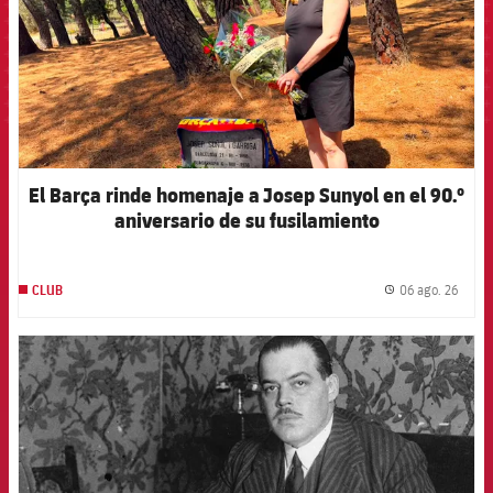
El Barça rinde homenaje a Josep Sunyol en el 90.º
aniversario de su fusilamiento
06 ago. 26
CLUB
label.
FCB Barcelona badge