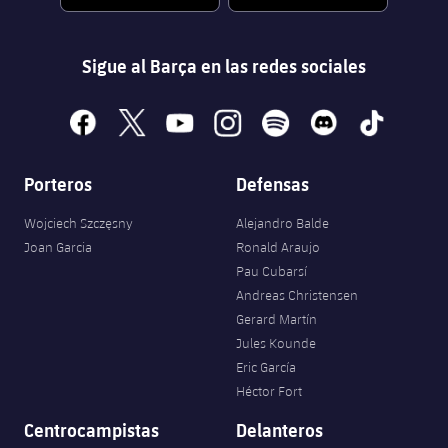
Sigue al Barça en las redes sociales
facebook
x
youtube
instagram
spotify
discord
tiktok
Porteros
Defensas
Wojciech Szczęsny
Alejandro Balde
Joan Garcia
Ronald Araujo
Pau Cubarsí
Andreas Christensen
Gerard Martín
Jules Kounde
Eric García
Héctor Fort
Centrocampistas
Delanteros