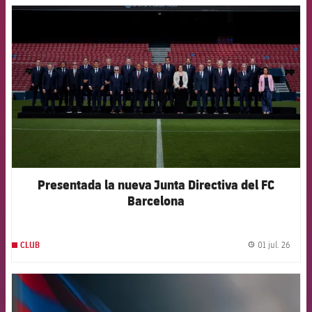
FCB Barcelona badge
Presentada la nueva Junta Directiva del FC
Barcelona
01 jul. 26
CLUB
label.
FCB Barcelona badge