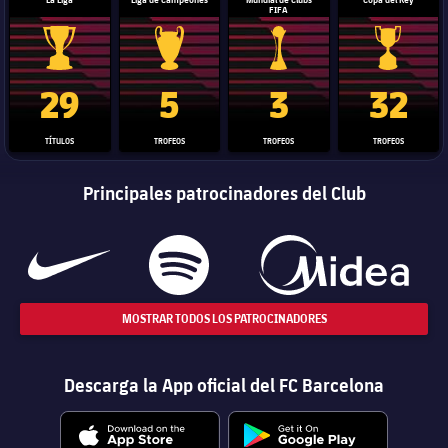
FIFA
Trofeo de La Liga
Trofeo de la Liga de Campeones
Trofeo del Mundial de Clube
Copa del 
29
5
3
32
TÍTULOS
TROFEOS
TROFEOS
TROFEOS
Principales patrocinadores del Club
MOSTRAR TODOS LOS PATROCINADORES
Descarga la App oficial del FC Barcelona