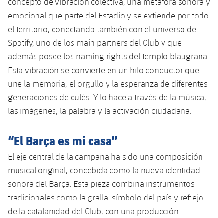
concepto de vibración colectiva, una metáfora sonora y
Jugadores
Clasificaciones
Juvenil
emocional que parte del Estadio y se extiende por todo
Noticias
Atletismo
plusicon
más
el territorio, conectando también con el universo de
Fotos
Infantil
Spotify, uno de los main partners del Club y que
Actualidad
Baloncesto en silla de ruedas
plusicon
más
Historia
además posee los naming rights del templo blaugrana.
Alevín
Masculino
Esta vibración se convierte en un hilo conductor que
Actualidad
Hockey sobre hielo
plusicon
más
Palmarés
une la memoria, el orgullo y la esperanza de diferentes
Femenino
Jugadores
generaciones de culés. Y lo hace a través de la música,
Actualidad
Hockey hierba
plusicon
más
las imágenes, la palabra y la activación ciudadana.
Agenda
Calendario
Jugadores
Noticias
Patinaje artístico
plusicon
más
“El Barça es mi casa”
Resultados
Calendario
Hockey Hierba Masculino
Escuela de Patinaje
Actualidad
El eje central de la campaña ha sido una composición
Clasificaciones
musical original, concebida como la nueva identidad
Resultados
Hockey Hierba Femenino
Plantilla
Rugby
plusicon
más
sonora del Barça. Esta pieza combina instrumentos
Clasificaciones
tradicionales como la gralla, símbolo del país y reflejo
Agenda
Actualidad
Voleibol
plusicon
más
de la catalanidad del Club, con una producción