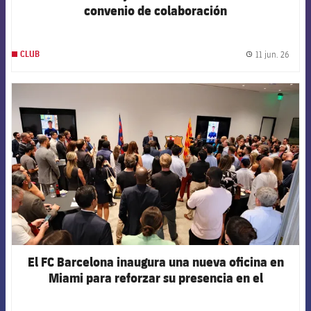
convenio de colaboración
11 jun. 26
CLUB
label.
FCB Barcelona badge
El FC Barcelona inaugura una nueva oficina en
Miami para reforzar su presencia en el
continente americano