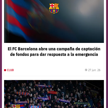
El FC Barcelona abre una campaña de captación
de fondos para dar respuesta a la emergencia
humanitaria en Venezuela
27 jun. 26
CLUB
label.
FCB Barcelona badge