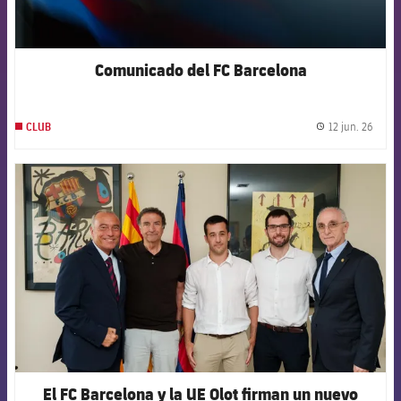
Comunicado del FC Barcelona
12 jun. 26
CLUB
label.
FCB Barcelona badge
El FC Barcelona y la UE Olot firman un nuevo