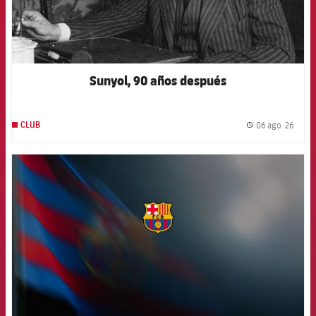
Sunyol, 90 años después
06 ago. 26
CLUB
label.
FCB Barcelona badge