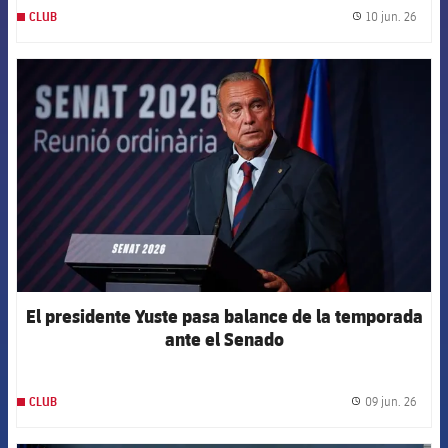
10 jun. 26
CLUB
label.
FCB Barcelona badge
El presidente Yuste pasa balance de la temporada
ante el Senado
09 jun. 26
CLUB
label.