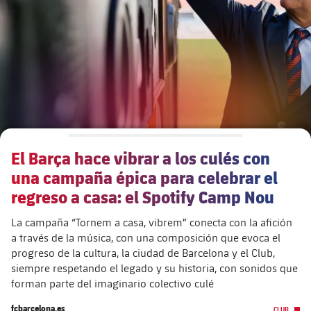
Calendario
Actualidad
Barça Legends
plusicon
más
plusicon
más
Entradas
Calendario
Contacto
Formativo masculino
plusicon
más
Junta Directiva
plusicon
más
Resultados
Entradas
Jugadores
Actualidad
Formativo femenino
plusicon
más
Estructura ejecutiva
Barça Academy
Clasificaciones
plusicon
más
Resultados
Partidos
Fotos
F. Barça Genuine
Actualidad
Organigramas
Más que un club
chevron-right
label.aria.chevronright
Jugadoras
El Barça hace vibrar a los culés con
Década a década
Clasificaciones
Noticias
Juvenil A
Campus Verano
Fotos
una campaña épica para celebrar el
Órganos
Masia 360
Palmarés
chevron-right
label.aria.chevronright
Jugadores
regreso a casa: el Spotify Camp Nou
Presidentes
Sobre Nosotros
Juvenil B
Femenino B
PLUSICON
MÁS
Fotos
La campaña “Tornem a casa, vibrem” conecta con la afición
Documents
La Masia
Fotos
chevron-right
label.aria.chevronright
Jugadores de leyenda
SUB16
a través de la música, con una composición que evoca el
Femenino C
Primer Equipo
plusicon
más
progreso de la cultura, la ciudad de Barcelona y el Club,
Jugadoras históricas
Historia
Comisiones y órganos
Entrenadores
siempre respetando el legado y su historia, con sonidos que
chevron-right
label.aria.chevronright
SUB15
Juvenil
Actualidad
Base
forman parte del imaginario colectivo culé
plusicon
más
SUB14
Centro de documentación
SUB14 B
fcbarcelona.es
CLUB