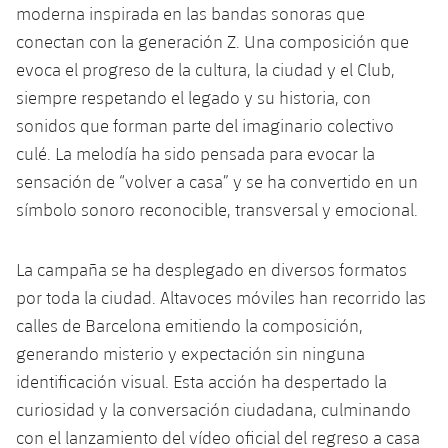
moderna inspirada en las bandas sonoras que
Jugadores
Noticias
Apúntate a las amateurs
plusicon
más
conectan con la generación Z. Una composición que
evoca el progreso de la cultura, la ciudad y el Club,
Calendario
Voleibol masculino
Apúntate a las amateurs
siempre respetando el legado y su historia, con
PLUSICON
MÁS
Resultados
sonidos que forman parte del imaginario colectivo
Voleibol femenino
Carnet de las Secciones Amateurs
League of Legends
culé. La melodía ha sido pensada para evocar la
Clasificaciones
sensación de “volver a casa” y se ha convertido en un
VALORANT Rising
símbolo sonoro reconocible, transversal y emocional.
Fotos
VALORANT Game Changers
La campaña se ha desplegado en diversos formatos
eFootball
por toda la ciudad. Altavoces móviles han recorrido las
calles de Barcelona emitiendo la composición,
generando misterio y expectación sin ninguna
identificación visual. Esta acción ha despertado la
curiosidad y la conversación ciudadana, culminando
con el lanzamiento del vídeo oficial del regreso a casa