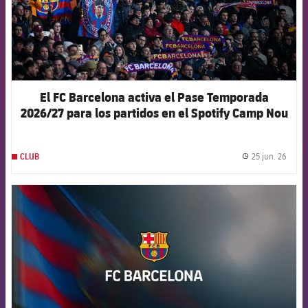
El FC Barcelona activa el Pase Temporada
2026/27 para los partidos en el Spotify Camp Nou
25 jun. 26
CLUB
label.
FCB Barcelona badge