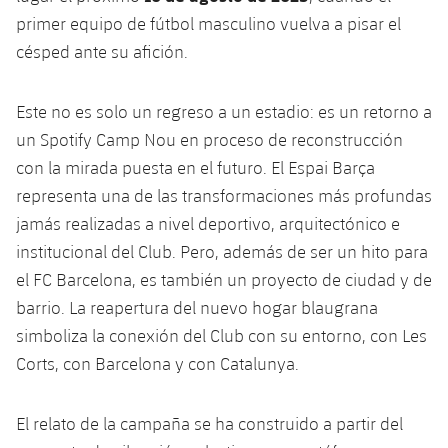
plusicon
más
Servicios Médicos
Acreditaciones
Fotos
primer equipo de fútbol masculino vuelva a pisar el
Fotos
Infantil A
Entradas
SUB8 B
Calendario
césped ante su afición.
Campus Verano
Actualidad
Accesibilidad
Historia
Instalaciones
Infantil B
Resultados
Resultados
Juvenil
Este no es solo un regreso a un estadio: es un retorno a
PLUSICON
MÁS
Palmarés
un Spotify Camp Nou en proceso de reconstrucción
Clasificaciones
Jugadores
Cadete
Primer equipo
plusicon
más
con la mirada puesta en el futuro. El Espai Barça
Jugadors
representa una de las transformaciones más profundas
Clasificaciones
Infantil
Actualidad
Barça Atlètic
plusicon
más
jamás realizadas a nivel deportivo, arquitectónico e
Fotos
institucional del Club. Pero, además de ser un hito para
Alevín
Calendario
Actualidad
Base
plusicon
más
el FC Barcelona, es también un proyecto de ciudad y de
Palmarés
barrio. La reapertura del nuevo hogar blaugrana
Entradas
Calendario
Campus Verano
Actualidad
simboliza la conexión del Club con su entorno, con Les
Historia
Resultados
Corts, con Barcelona y con Catalunya.
Resultados
Barça C
PLUSICON
MÁS
Clasificaciones
Jugadores
Junior
El relato de la campaña se ha construido a partir del
Información general
plusicon
más