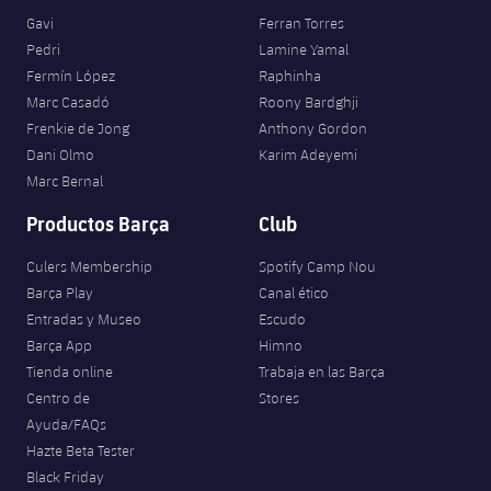
Gavi
Ferran Torres
Pedri
Lamine Yamal
Fermín López
Raphinha
Marc Casadó
Roony Bardghji
Frenkie de Jong
Anthony Gordon
Dani Olmo
Karim Adeyemi
Marc Bernal
Productos Barça
Club
Culers Membership
Spotify Camp Nou
Barça Play
Canal ético
Entradas y Museo
Escudo
Barça App
Himno
Tienda online
Trabaja en las Barça
Centro de
Stores
Ayuda/FAQs
Hazte Beta Tester
Black Friday