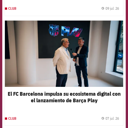
09 jul. 26
CLUB
label.
FCB Barcelona badge
El FC Barcelona impulsa su ecosistema digital con
el lanzamiento de Barça Play
07 jul. 26
CLUB
label.