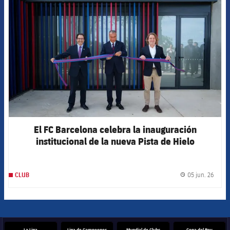
FCB Barcelona badge
El FC Barcelona celebra la inauguración
institucional de la nueva Pista de Hielo
provisional
05 jun. 26
CLUB
label.
La Liga
Liga de Campeones
Mundial de Clubs
Copa del Rey