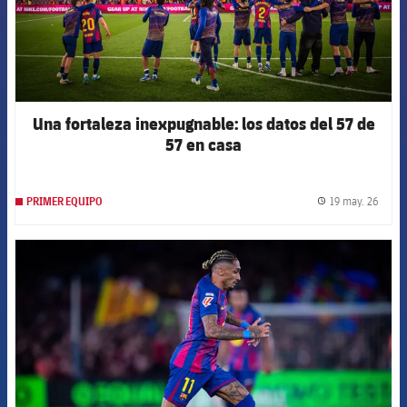
Una fortaleza inexpugnable: los datos del 57 de
57 en casa
19 may. 26
PRIMER EQUIPO
label.
FCB Barcelona badge