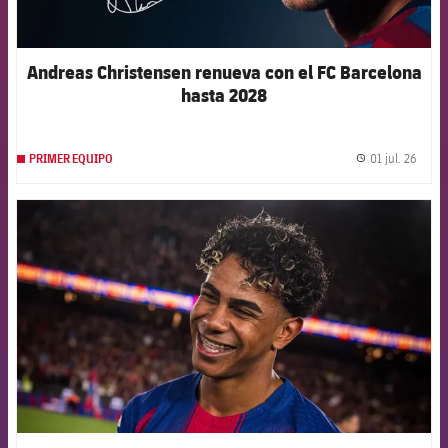
Andreas Christensen renueva con el FC Barcelona
hasta 2028
01 jul. 26
PRIMER EQUIPO
label.
FCB Barcelona badge