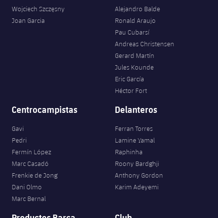
Wojciech Szczęsny
Alejandro Balde
Joan Garcia
Ronald Araujo
Pau Cubarsí
Andreas Christensen
Gerard Martín
Jules Kounde
Eric García
Héctor Fort
Centrocampistas
Delanteros
Gavi
Ferran Torres
Pedri
Lamine Yamal
Fermín López
Raphinha
Marc Casadó
Roony Bardghji
Frenkie de Jong
Anthony Gordon
Dani Olmo
Karim Adeyemi
Marc Bernal
Productos Barça
Club