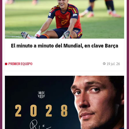
El minuto a minuto del Mundial, en clave Barça
19 jul. 26
PRIMER EQUIPO
label.
FCB Barcelona badge