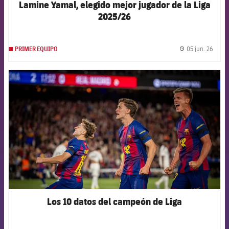
Lamine Yamal, elegido mejor jugador de la Liga
2025/26
05 jun. 26
PRIMER EQUIPO
label.
FCB Barcelona badge
Los 10 datos del campeón de Liga