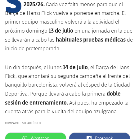
Calendario
Campus Verano
Base
2025/26.
Cada vez falta menos para que el
SUB13
Barça de Hansi Flick vuelva a ponerse en marcha. El
SUB13 B
Entradas
Barça Atlètic
plusicon
más
primer equipo masculino volverá a la actividad el
PLUSICON
MÁS
SUB12
SUB12 C
13 de julio
próximo domingo
en una jornada en la que
Gameday Shows
Junior
Primer Equipo
Instalaciones
plusicon
más
habituales pruebas médicas
se llevarán a cabo las
de
SUB11 A
SUB11 C
Resultados
inicio de pretemporada.
Cadete A
Actualidad
Barça Atlètic
Spotify Camp Nou
plusicon
más
SUB11 B
Clasificación
Cadete B
14 de julio
Un día después, el lunes
, el Barça de Hansi
Calendario
Actualidad
Palau Blaugrana
Base
plusicon
más
SUB10 A
Flick, que afrontará su segunda campaña al frente del
Jugadores
Infantil A
Entradas
banquillo barcelonista, volverá al césped de la Ciudad
Calendario
Estadi Johan Cruyff
Actualidad
SUB10 B
PLUSICON
MÁS
doble
Deportiva. Porque llevará a cabo la primera
Fotos
Infantil B
Resultados
Resultados
sesión de entrenamiento.
Juvenil
Así pues, ha empezado la
Barça Cafe
Primer equipo
SUB9 A
plusicon
más
plusicon
más
Historia
cuenta atrás para la vuelta del equipo azulgrana.
Mini
Clasificaciones
Clasificaciones
Cadete A
Ciutat Esportiva
Actualidad
SUB9 B
Barça Atlètic
plusicon
más
COMPARTE ESTE ARTÍCULO
Servicios
Palmarés
plusicon
más
Jugadores
Jugadores
Cadete B
Calendario
SUB8 A
La Masia
Actualidad
label.aria.whatsapp
label.aria.facebook
Base
Whatsapp
Facebook