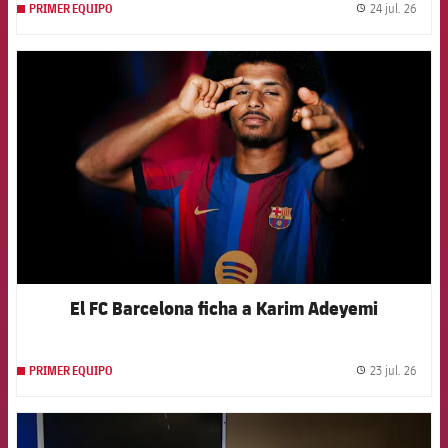
24 jul. 26
PRIMER EQUIPO
label.
FCB Barcelona badge
El FC Barcelona ficha a Karim Adeyemi
23 jul. 26
PRIMER EQUIPO
label.
FCB Barcelona badge