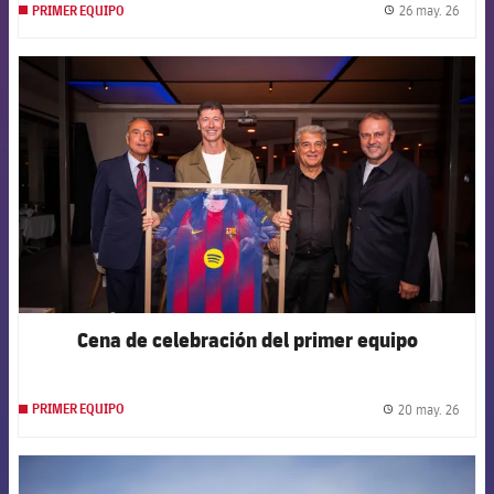
26 may. 26
PRIMER EQUIPO
label.
FCB Barcelona badge
Cena de celebración del primer equipo
20 may. 26
PRIMER EQUIPO
label.
FCB Barcelona badge