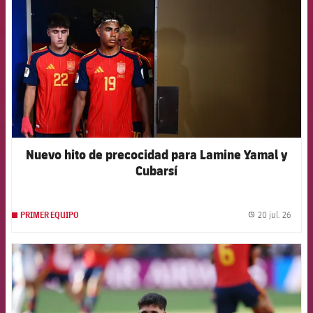
Nuevo hito de precocidad para Lamine Yamal y
Cubarsí
20 jul. 26
PRIMER EQUIPO
label.
FCB Barcelona badge