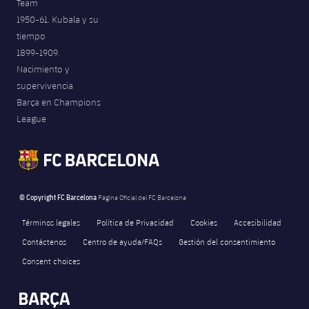
Team
1950-61. Kubala y su
tiempo
1899-1909.
Nacimiento y
supervivencia
Barça en Champions
League
© Copyright FC Barcelona
Página Oficial del FC Barcelona
Términos legales
Política de Privacidad
Cookies
Accesibilidad
Contáctenos
Centro de ayuda/FAQs
Gestión del consentimiento
Consent choices
FORÇA BARÇA
6,495
label.aria.fire
Força Barça
label.aria.forcabarca