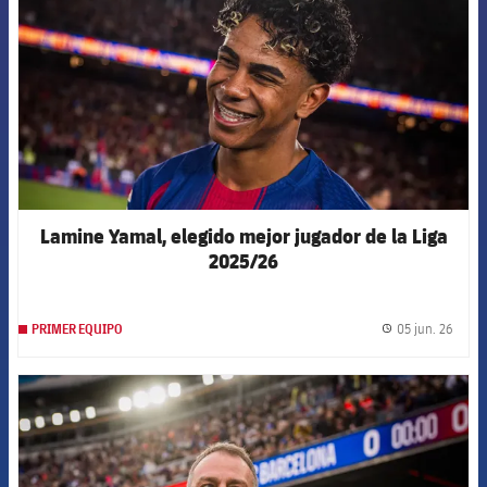
Lamine Yamal, elegido mejor jugador de la Liga
2025/26
05 jun. 26
PRIMER EQUIPO
label.
FCB Barcelona badge