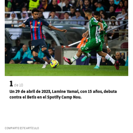
Anterior
label.aria.chevronleft
Siguiente
label.aria.
1
de
10
Un 29 de abril de 2023, Lamine Yamal, con 15 años, debuta
contra el Betis en el Spotify Camp Nou.
COMPARTE ESTE ARTÍCULO