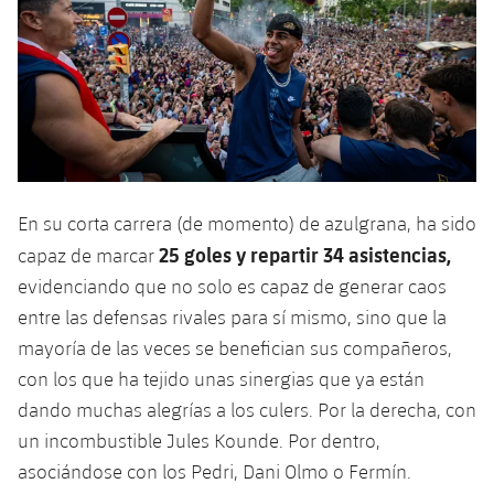
Jugadores
Noticias
Apúntate a las amateurs
plusicon
más
Calendario
Voleibol masculino
Apúntate a las amateurs
PLUSICON
MÁS
Resultados
Voleibol femenino
Carnet de las Secciones Amateurs
League of Legends
Clasificaciones
VALORANT Rising
En su corta carrera (de momento) de azulgrana, ha sido
Fotos
25 goles y repartir 34 asistencias,
capaz de marcar
VALORANT Game Changers
evidenciando que no solo es capaz de generar caos
eFootball
entre las defensas rivales para sí mismo, sino que la
mayoría de las veces se benefician sus compañeros,
con los que ha tejido unas sinergias que ya están
dando muchas alegrías a los culers. Por la derecha, con
un incombustible Jules Kounde. Por dentro,
asociándose con los Pedri, Dani Olmo o Fermín.