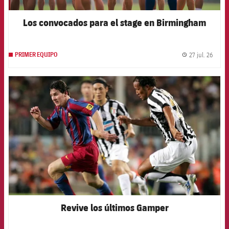
Los convocados para el stage en Birmingham
27 jul. 26
PRIMER EQUIPO
label.
FCB Barcelona badge
Revive los últimos Gamper