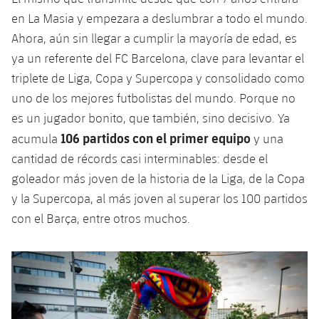
Jugadores
Clasificaciones
Juvenil
en La Masia y empezara a deslumbrar a todo el mundo.
Noticias
Atletismo
plusicon
más
Ahora, aún sin llegar a cumplir la mayoría de edad, es
Fotos
Infantil
ya un referente del FC Barcelona, ​​clave para levantar el
Actualidad
Baloncesto en silla de ruedas
plusicon
más
triplete de Liga, Copa y Supercopa y consolidado como
Historia
Alevín
uno de los mejores futbolistas del mundo. Porque no
Masculino
Actualidad
Hockey sobre hielo
plusicon
más
Palmarés
es un jugador bonito, que también, sino decisivo. Ya
Femenino
106 partidos con el primer equipo
Jugadores
acumula
y una
Actualidad
Hockey hierba
plusicon
más
cantidad de récords casi interminables: desde el
Agenda
Calendario
Jugadores
goleador más joven de la historia de la Liga, de la Copa
Noticias
Patinaje artístico
plusicon
más
y la Supercopa, al más joven al superar los 100 partidos
Resultados
Calendario
Hockey Hierba Masculino
con el Barça, entre otros muchos.
Escuela de Patinaje
Actualidad
Clasificaciones
Resultados
Hockey Hierba Femenino
Plantilla
Rugby
plusicon
más
Clasificaciones
Agenda
Actualidad
Voleibol
plusicon
más