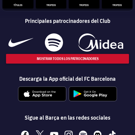
TÍTULOS
TROFEOS
TROFEOS
TROFEOS
Principales patrocinadores del Club
MOSTRAR TODOS LOS PATROCINADORES
Descarga la App oficial del FC Barcelona
Sigue al Barça en las redes sociales
facebook
x
youtube
instagram
spotify
discord
tiktok