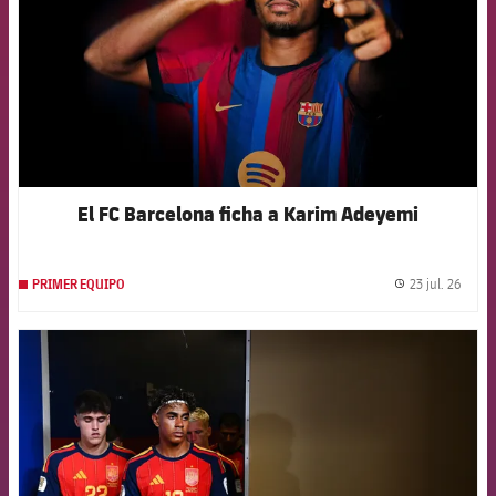
El FC Barcelona ficha a Karim Adeyemi
23 jul. 26
PRIMER EQUIPO
label.
FCB Barcelona badge