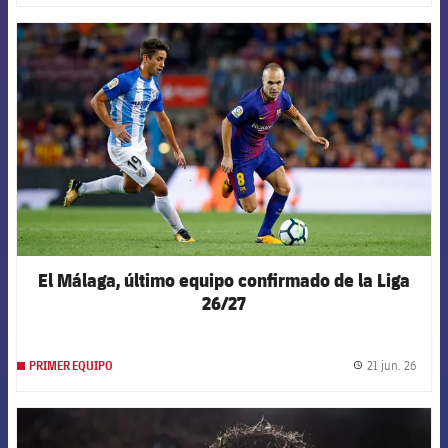
FCB Barcelona badge
El Málaga, último equipo confirmado de la Liga
26/27
21 jun. 26
PRIMER EQUIPO
label.
FCB Barcelona badge