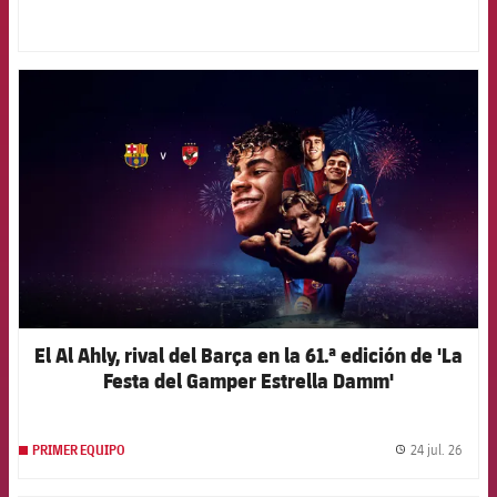
FCB Barcelona badge
El Al Ahly, rival del Barça en la 61.ª edición de 'La
Festa del Gamper Estrella Damm'
24 jul. 26
PRIMER EQUIPO
label.