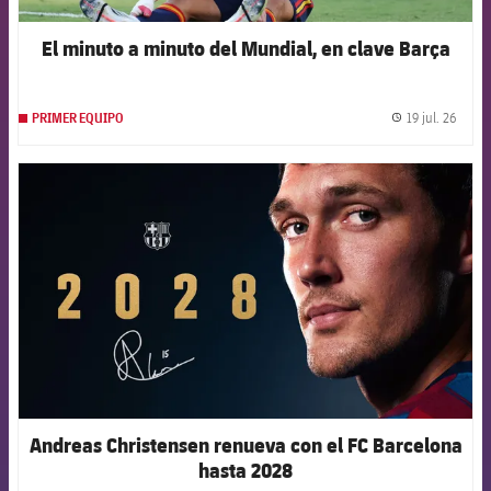
El minuto a minuto del Mundial, en clave Barça
19 jul. 26
PRIMER EQUIPO
label.
FCB Barcelona badge
Andreas Christensen renueva con el FC Barcelona
hasta 2028