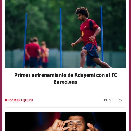
FCB Barcelona badge
Primer entrenamiento de Adeyemi con el FC
Barcelona
24 jul. 26
PRIMER EQUIPO
label.
FCB Barcelona badge