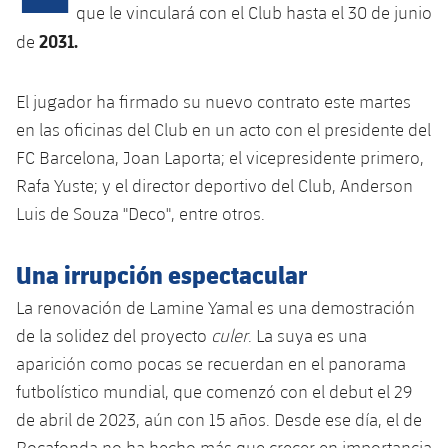
Calendario
Campus Verano
Base
que le vinculará con el Club hasta el 30 de junio
2031.
SUB13
de
SUB13 B
Entradas
Barça Atlètic
plusicon
más
PLUSICON
MÁS
SUB12
SUB12 C
El jugador ha firmado su nuevo contrato este martes
Gameday Shows
Junior
Primer Equipo
Instalaciones
plusicon
más
en las oficinas del Club en un acto con el presidente del
SUB11 A
SUB11 C
Resultados
FC Barcelona, ​​Joan Laporta; el vicepresidente primero,
Cadete A
Actualidad
Barça Atlètic
Spotify Camp Nou
plusicon
más
Rafa Yuste; y el director deportivo del Club, Anderson
SUB11 B
Clasificación
Cadete B
Luis de Souza "Deco", entre otros.
Calendario
Actualidad
Palau Blaugrana
Base
plusicon
más
SUB10 A
Jugadores
Infantil A
Entradas
Una irrupción espectacular
Calendario
Estadi Johan Cruyff
Actualidad
SUB10 B
PLUSICON
MÁS
Fotos
La renovación de Lamine Yamal es una demostración
Infantil B
Resultados
Resultados
Juvenil
Barça Cafe
Primer equipo
de la solidez del proyecto
culer
. La suya es una
SUB9 A
plusicon
más
plusicon
más
Historia
Mini
aparición como pocas se recuerdan en el panorama
Clasificaciones
Clasificaciones
Cadete A
Ciutat Esportiva
Actualidad
SUB9 B
Barça Atlètic
futbolístico mundial, que comenzó con el debut el 29
plusicon
más
Servicios
Palmarés
plusicon
más
Jugadores
de abril de 2023, aún con 15 años. Desde ese día, el de
Jugadores
Cadete B
Calendario
SUB8 A
La Masia
Actualidad
Base
Rocafonda no ha hecho más que crecer en importancia