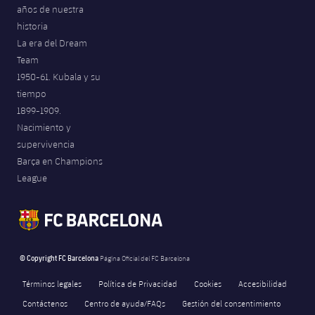
años de nuestra
historia
La era del Dream
Team
1950-61. Kubala y su
tiempo
1899-1909.
Nacimiento y
supervivencia
Barça en Champions
League
© Copyright FC Barcelona
Página Oficial del FC Barcelona
Términos legales
Política de Privacidad
Cookies
Accesibilidad
Contáctenos
Centro de ayuda/FAQs
Gestión del consentimiento