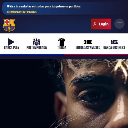
⚽Ya a la venta las entradas para los primeros partidos
COMPRAR ENTRADAS
FC Barcelona club badge
b-play
culers-ball
uniform
ticket-full
ticket-v
BARÇA PLAY
PRETEMPORADA
TIENDA
ENTRADAS Y MUSEO
BARÇA BUSINESS
PLUSICON
MÁS
Primer equipo
Femenino
plusicon
más
Actualidad
Barça Atlètic
plusicon
más