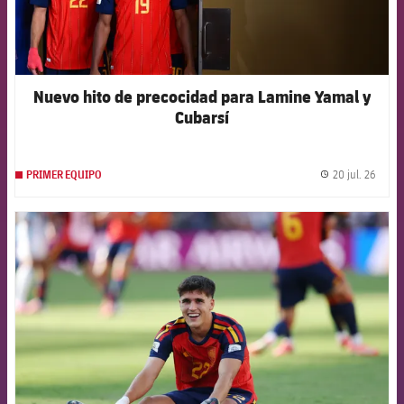
Nuevo hito de precocidad para Lamine Yamal y
Cubarsí
20 jul. 26
PRIMER EQUIPO
label.
FCB Barcelona badge