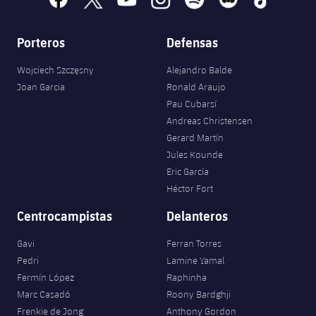
Porteros
Defensas
Wojciech Szczęsny
Alejandro Balde
Joan Garcia
Ronald Araujo
Pau Cubarsí
Andreas Christensen
Gerard Martín
Jules Kounde
Eric García
Héctor Fort
Centrocampistas
Delanteros
Gavi
Ferran Torres
Pedri
Lamine Yamal
Fermín López
Raphinha
Marc Casadó
Roony Bardghji
Frenkie de Jong
Anthony Gordon