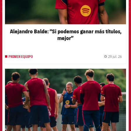
Alejandro Balde: “Si podemos ganar más títulos,
mejor”
29 jul. 26
PRIMER EQUIPO
label.
FCB Barcelona badge