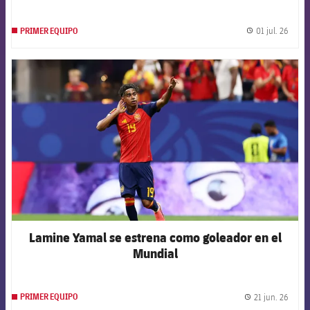
01 jul. 26
PRIMER EQUIPO
label.
FCB Barcelona badge
Lamine Yamal se estrena como goleador en el
Mundial
21 jun. 26
PRIMER EQUIPO
label.