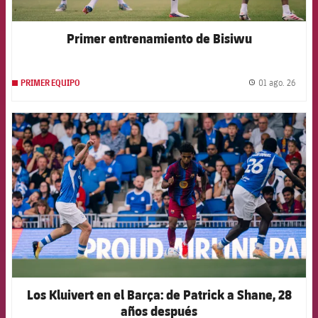
Primer entrenamiento de Bisiwu
01 ago. 26
PRIMER EQUIPO
label.
FCB Barcelona badge
Los Kluivert en el Barça: de Patrick a Shane, 28
años después