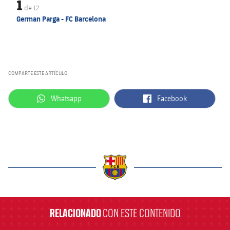
1
de
12
German Parga - FC Barcelona
COMPARTE ESTE ARTÍCULO
label.aria.whatsapp
label.aria.facebook
Whatsapp
Facebook
label.aria.barcelona
RELACIONADO
CON ESTE CONTENIDO