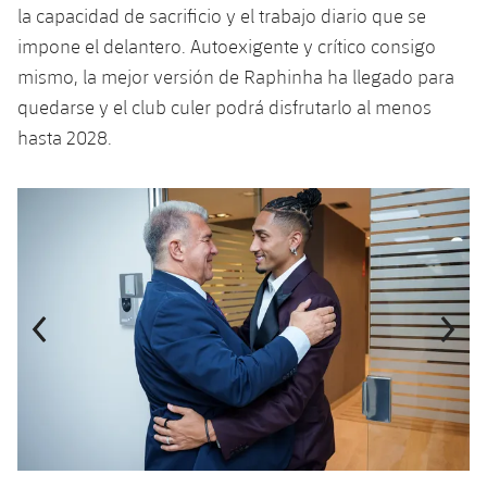
la capacidad de sacrificio y el trabajo diario que se
impone el delantero. Autoexigente y crítico consigo
mismo, la mejor versión de Raphinha ha llegado para
quedarse y el club culer podrá disfrutarlo al menos
hasta 2028.
Anterior
label.aria.chevronleft
Siguiente
label.aria.