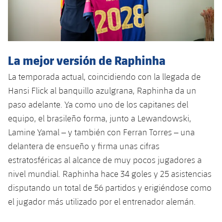
Jugadores
Noticias
Apúntate a las amateurs
plusicon
más
Calendario
Voleibol masculino
Apúntate a las amateurs
PLUSICON
MÁS
La mejor versión de Raphinha
Resultados
Voleibol femenino
Carnet de las Secciones Amateurs
League of Legends
La temporada actual, coincidiendo con la llegada de
Clasificaciones
Hansi Flick al banquillo azulgrana, Raphinha da un
VALORANT Rising
paso adelante. Ya como uno de los capitanes del
Fotos
VALORANT Game Changers
equipo, el brasileño forma, junto a Lewandowski,
Lamine Yamal – y también con Ferran Torres – una
eFootball
delantera de ensueño y firma unas cifras
estratosféricas al alcance de muy pocos jugadores a
nivel mundial. Raphinha hace 34 goles y 25 asistencias
disputando un total de 56 partidos y erigiéndose como
el jugador más utilizado por el entrenador alemán.