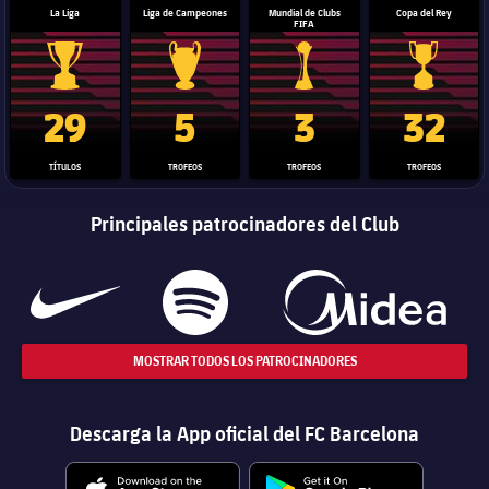
La Liga
Liga de Campeones
Mundial de Clubs
Copa del Rey
FIFA
Trofeo de La Liga
Trofeo de la Liga de Campeones
Trofeo del Mundial de Clube
Copa del 
29
5
3
32
TÍTULOS
TROFEOS
TROFEOS
TROFEOS
Principales patrocinadores del Club
MOSTRAR TODOS LOS PATROCINADORES
Descarga la App oficial del FC Barcelona