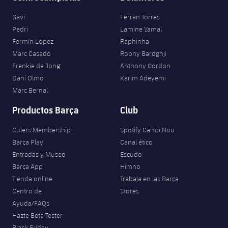
Gavi
Ferran Torres
Pedri
Lamine Yamal
Fermín López
Raphinha
Marc Casadó
Roony Bardghji
Frenkie de Jong
Anthony Gordon
Dani Olmo
Karim Adeyemi
Marc Bernal
Productos Barça
Club
Culers Membership
Spotify Camp Nou
Barça Play
Canal ético
Entradas y Museo
Escudo
Barça App
Himno
Tienda online
Trabaja en las Barça
Centro de
Stores
Ayuda/FAQs
Hazte Beta Tester
Black Friday