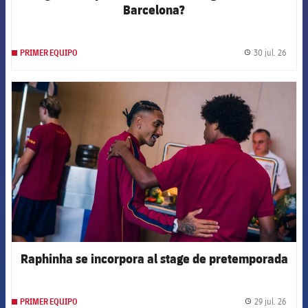
Barcelona?
30 jul. 26
PRIMER EQUIPO
label.
FCB Barcelona badge
Raphinha se incorpora al stage de pretemporada
29 jul. 26
PRIMER EQUIPO
label.