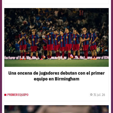
FCB Barcelona badge
Una oncena de jugadores debutan con el primer
equipo en Birmingham
31 jul. 26
PRIMER EQUIPO
label.
FCB Barcelona badge