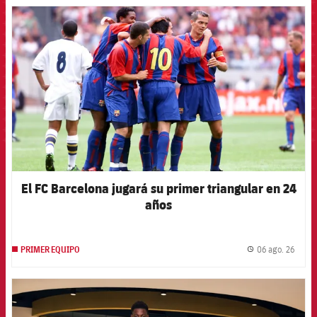
FCB Barcelona badge
El FC Barcelona jugará su primer triangular en 24
años
06 ago. 26
PRIMER EQUIPO
label.
FCB Barcelona badge