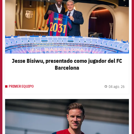
Jesse Bisiwu, presentado como jugador del FC
Barcelona
04 ago. 26
PRIMER EQUIPO
label.
FCB Barcelona badge