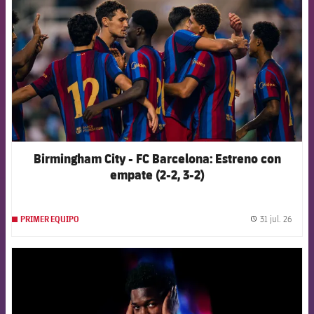
Birmingham City - FC Barcelona: Estreno con
empate (2-2, 3-2)
31 jul. 26
PRIMER EQUIPO
label.
FCB Barcelona badge