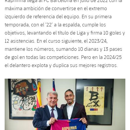
Raphinha llega al FC Barcelona en julio de 2022 con la
Jugadores
Clasificaciones
Juvenil
máxima ambición de convertirse en el extremo
Noticias
Atletismo
plusicon
más
izquierdo de referencia del equipo. En su primera
Fotos
Infantil
temporada, con el ‘22’ a la espalda, cumple los
Actualidad
Baloncesto en silla de ruedas
plusicon
más
Historia
objetivos, levantando el título de Liga y firma 10 goles y
Alevín
Masculino
12 asistencias. En el curso siguiente, el 2023/24,
Actualidad
Hockey sobre hielo
plusicon
más
Palmarés
mantiene los números, sumando 10 dianas y 13 pases
Femenino
Jugadores
de gol en todas las competiciones. Pero en la 2024/25
Actualidad
Hockey hierba
plusicon
más
el delantero explota y duplica sus mejores registros.
Agenda
Calendario
Jugadores
Noticias
Patinaje artístico
plusicon
más
Resultados
Calendario
Hockey Hierba Masculino
Escuela de Patinaje
Actualidad
Clasificaciones
Resultados
Hockey Hierba Femenino
Plantilla
Rugby
plusicon
más
Clasificaciones
Agenda
Actualidad
Voleibol
plusicon
más