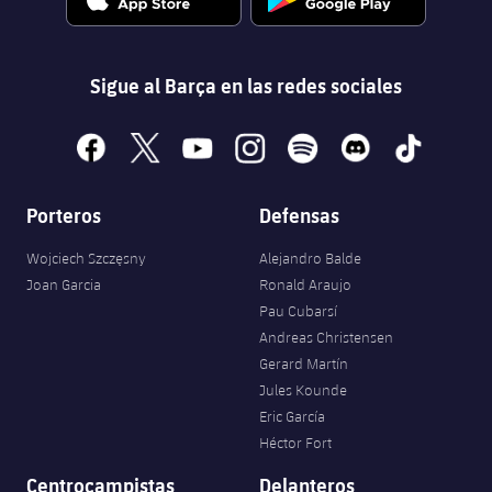
Sigue al Barça en las redes sociales
facebook
x
youtube
instagram
spotify
discord
tiktok
Porteros
Defensas
Wojciech Szczęsny
Alejandro Balde
Joan Garcia
Ronald Araujo
Pau Cubarsí
Andreas Christensen
Gerard Martín
Jules Kounde
Eric García
Héctor Fort
Centrocampistas
Delanteros