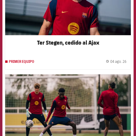
Ter Stegen, cedido al Ajax
04 ago. 26
PRIMER EQUIPO
label.
FCB Barcelona badge