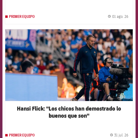
01 ago. 26
PRIMER EQUIPO
label.
FCB Barcelona badge
Hansi Flick: "Los chicos han demostrado lo
buenos que son"
31 jul. 26
PRIMER EQUIPO
label.