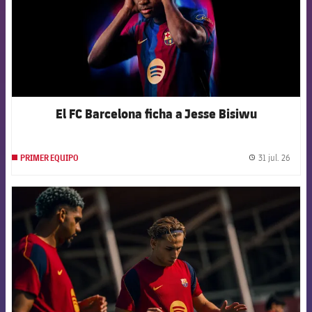
El FC Barcelona ficha a Jesse Bisiwu
31 jul. 26
PRIMER EQUIPO
label.
FCB Barcelona badge