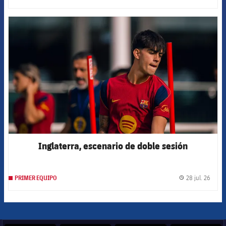
FCB Barcelona badge
Inglaterra, escenario de doble sesión
28 jul. 26
PRIMER EQUIPO
label.