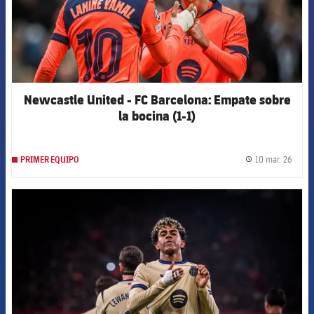
Newcastle United - FC Barcelona: Empate sobre
la bocina (1-1)
10 mar. 26
PRIMER EQUIPO
label.
FCB Barcelona badge