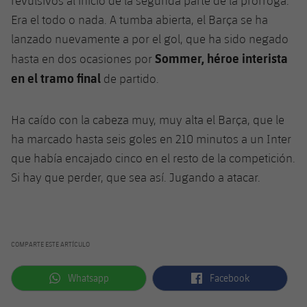
revulsivos al inicio de la segunda parte de la prórroga.
Era el todo o nada. A tumba abierta, el Barça se ha
lanzado nuevamente a por el gol, que ha sido negado
Sommer, héroe interista
hasta en dos ocasiones por
en el tramo final
de partido.
Ha caído con la cabeza muy, muy alta el Barça, que le
ha marcado hasta seis goles en 210 minutos a un Inter
que había encajado cinco en el resto de la competición.
Si hay que perder, que sea así. Jugando a atacar.
COMPARTE ESTE ARTÍCULO
label.aria.whatsapp
label.aria.facebook
Whatsapp
Facebook