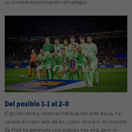
su primera aproximación con peligro.
Jugadores
Noticias
Apúntate a las amateurs
plusicon
más
Calendario
Voleibol masculino
Apúntate a las amateurs
PLUSICON
MÁS
Resultados
Voleibol femenino
Carnet de las Secciones Amateurs
League of Legends
Clasificaciones
VALORANT Rising
Fotos
VALORANT Game Changers
eFootball
Del posible 1-1 al 2-0
El gol en contra, como es habitual con este Barça, ha
sacado el mejor lado de los
culers
. Ahora sí, el conjunto
de Flick ha generado una ocasión tras otra, pero ni