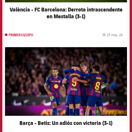
València - FC Barcelona: Derrota intrascendente
en Mestalla (3-1)
23 may. 26
PRIMER EQUIPO
label.
FCB Barcelona badge
Barça - Betis: Un adiós con victoria (3-1)