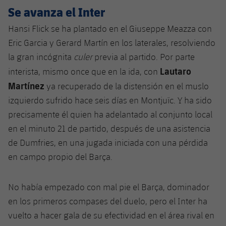
Jugadores
Se avanza el Inter
Clasificaciones
Juvenil
Noticias
Atletismo
plusicon
más
Hansi Flick se ha plantado en el Giuseppe Meazza con
Fotos
Infantil
Eric Garcia y Gerard Martín en los laterales, resolviendo
Actualidad
Baloncesto en silla de ruedas
plusicon
más
Historia
la gran incógnita
culer
previa al partido. Por parte
Alevín
Masculino
Lautaro
interista, mismo once que en la ida, con
Actualidad
Hockey sobre hielo
plusicon
más
Palmarés
Martínez
ya recuperado de la distensión en el muslo
Femenino
Jugadores
izquierdo sufrido hace seis días en Montjuïc. Y ha sido
Actualidad
Hockey hierba
plusicon
más
precisamente él quien ha adelantado al conjunto local
Agenda
Calendario
Jugadores
en el minuto 21 de partido, después de una asistencia
Noticias
Patinaje artístico
plusicon
más
de Dumfries, en una jugada iniciada con una pérdida
Resultados
Calendario
Hockey Hierba Masculino
en campo propio del Barça.
Escuela de Patinaje
Actualidad
Clasificaciones
Resultados
Hockey Hierba Femenino
Plantilla
Rugby
No había empezado con mal pie el Barça, dominador
plusicon
más
en los primeros compases del duelo, pero el Inter ha
Clasificaciones
Agenda
Actualidad
Voleibol
vuelto a hacer gala de su efectividad en el área rival en
plusicon
más