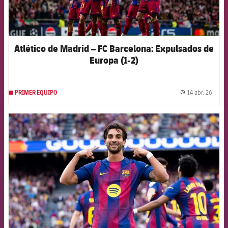
Atlético de Madrid – FC Barcelona: Expulsados de
Europa (1-2)
14 abr. 26
PRIMER EQUIPO
label.
FCB Barcelona badge