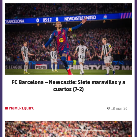
FCB Barcelona badge
FC Barcelona – Newcastle: Siete maravillas y a
cuartos (7-2)
18 mar. 26
PRIMER EQUIPO
label.
FCB Barcelona badge