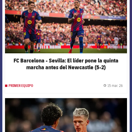
FC Barcelona - Sevilla: El líder pone la quinta
marcha antes del Newcastle (5-2)
15 mar. 26
PRIMER EQUIPO
label.
FCB Barcelona badge