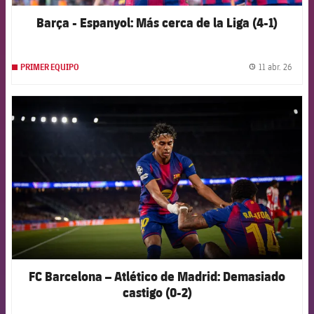
Barça - Espanyol: Más cerca de la Liga (4-1)
11 abr. 26
PRIMER EQUIPO
label.
FCB Barcelona badge
FC Barcelona – Atlético de Madrid: Demasiado
castigo (0-2)