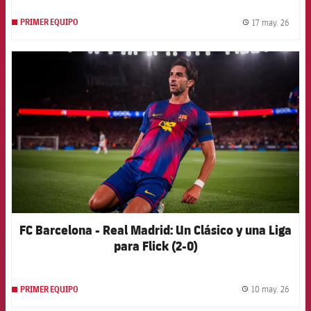
17 may. 26
PRIMER EQUIPO
label.
FCB Barcelona badge
FC Barcelona - Real Madrid: Un Clásico y una Liga
para Flick (2-0)
10 may. 26
PRIMER EQUIPO
label.