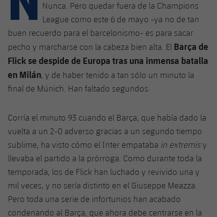
Calendario
Campus Verano
Base
Nunca. Pero quedar fuera de la Champions
League como este 6 de mayo -ya no de tan
SUB13
SUB13 B
Entradas
Barça Atlètic
plusicon
más
buen recuerdo para el barcelonismo- es para sacar
PLUSICON
MÁS
SUB12
Barça de
SUB12 C
pecho y marcharse con la cabeza bien alta. El
Gameday Shows
Junior
Primer Equipo
Instalaciones
plusicon
más
Flick se despide de Europa tras una inmensa batalla
SUB11 A
SUB11 C
en Milán
Resultados
, y de haber tenido a tan sólo un minuto la
Cadete A
Actualidad
Barça Atlètic
Spotify Camp Nou
plusicon
más
final de Múnich. Han faltado segundos.
SUB11 B
Clasificación
Cadete B
Calendario
Actualidad
Palau Blaugrana
Base
plusicon
más
SUB10 A
Corría el minuto 93 cuando el Barça, que había dado la
Jugadores
Infantil A
Entradas
vuelta a un 2-0 adverso gracias a un segundo tiempo
Calendario
Estadi Johan Cruyff
Actualidad
SUB10 B
PLUSICON
MÁS
sublime, ha visto cómo el Inter empataba
in extremis
y
Fotos
Infantil B
Resultados
Resultados
llevaba el partido a la prórroga. Como durante toda la
Juvenil
Barça Cafe
Primer equipo
SUB9 A
plusicon
más
plusicon
más
Historia
temporada, los de Flick han luchado y revivido una y
Mini
Clasificaciones
Clasificaciones
Cadete A
mil veces, y no sería distinto en el Giuseppe Meazza.
Ciutat Esportiva
Actualidad
SUB9 B
Barça Atlètic
plusicon
más
Servicios
Palmarés
Pero toda una serie de infortunios han acabado
plusicon
más
Jugadores
Jugadores
Cadete B
Calendario
condenando al Barça, que ahora debe centrarse en la
SUB8 A
La Masia
Actualidad
Base