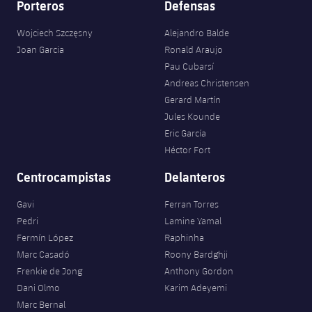
Porteros
Defensas
Wojciech Szczęsny
Alejandro Balde
Joan Garcia
Ronald Araujo
Pau Cubarsí
Andreas Christensen
Gerard Martín
Jules Kounde
Eric García
Héctor Fort
Centrocampistas
Delanteros
Gavi
Ferran Torres
Pedri
Lamine Yamal
Fermín López
Raphinha
Marc Casadó
Roony Bardghji
Frenkie de Jong
Anthony Gordon
Dani Olmo
Karim Adeyemi
Marc Bernal