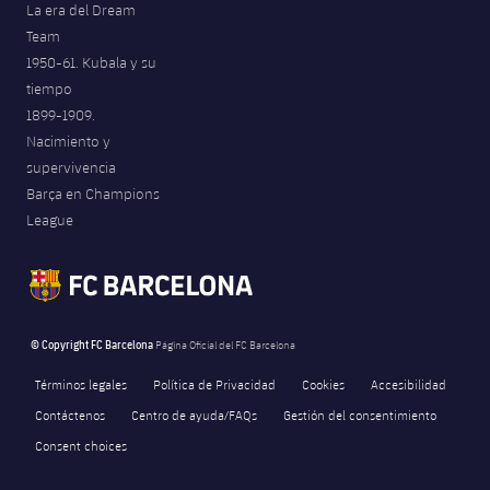
La era del Dream
Team
1950-61. Kubala y su
tiempo
1899-1909.
Nacimiento y
supervivencia
Barça en Champions
League
© Copyright FC Barcelona
Página Oficial del FC Barcelona
Términos legales
Política de Privacidad
Cookies
Accesibilidad
Contáctenos
Centro de ayuda/FAQs
Gestión del consentimiento
Consent choices