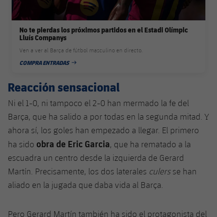
No te pierdas los próximos partidos en el Estadi Olímpic
Lluís Companys
Ven a ver al Barça de fútbol masculino en directo.
COMPRA ENTRADAS
FECHA DE PUBLICACIÓN
Reacción sensacional
Ni el 1-0, ni tampoco el 2-0 han mermado la fe del
Barça, que ha salido a por todas en la segunda mitad. Y
ahora sí, los goles han empezado a llegar. El primero
obra de Eric Garcia
ha sido
, que ha rematado a la
escuadra un centro desde la izquierda de Gerard
Martín. Precisamente, los dos laterales
culers
se han
aliado en la jugada que daba vida al Barça.
Pero Gerard Martín también ha sido el protagonista del