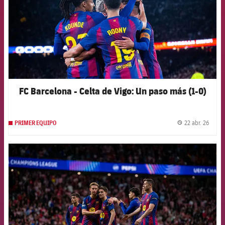
FC Barcelona - Celta de Vigo: Un paso más (1-0)
22 abr. 26
PRIMER EQUIPO
label.
FCB Barcelona badge