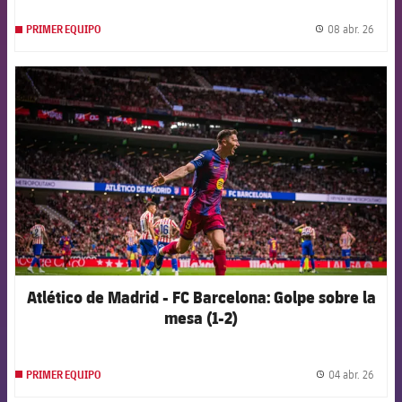
08 abr. 26
PRIMER EQUIPO
label.
FCB Barcelona badge
Atlético de Madrid - FC Barcelona: Golpe sobre la
mesa (1-2)
04 abr. 26
PRIMER EQUIPO
label.