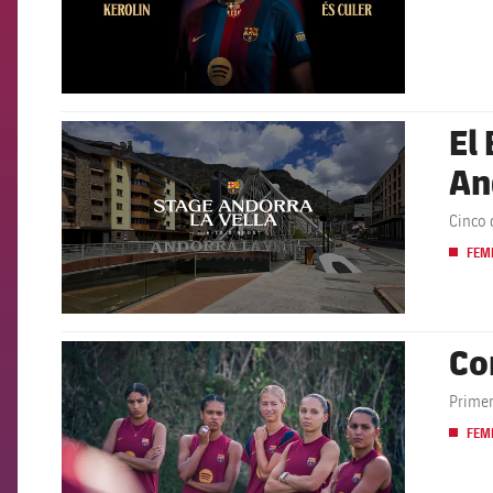
El
FCB Barcelona badge
An
Cinco 
FEM
Co
FCB Barcelona badge
Primer
FEM