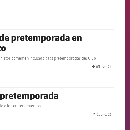
label.share.
e de pretemporada en
to
 históricamente vinculada a las pretemporadas del Club
03 ago. 26
label.share.
 pretemporada
ta a los entrenamientos
01 ago. 26
label.share.