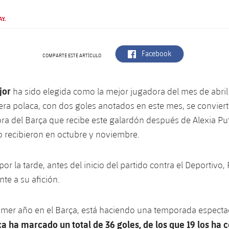
AY.
label.aria.facebook
Facebook
COMPARTE ESTE ARTÍCULO
jor
ha sido elegida como la mejor jugadora del mes de abril e
era polaca, con dos goles anotados en este mes, se convierte
ra del Barça que recibe este galardón después de Alexia Pute
lo recibieron en octubre y noviembre.
r la tarde, antes del inicio del partido contra el Deportivo, 
nte a su afición.
rimer año en el Barça, está haciendo una temporada espectac
rça ha marcado un total de 36 goles, de los que 19 los ha