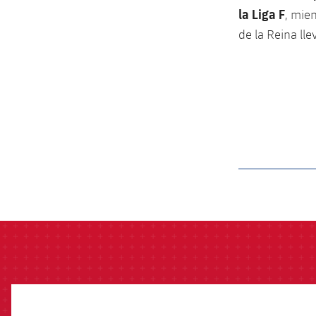
la Liga F
, mie
de la Reina lle
label.aria.barcelon