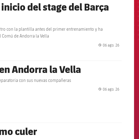
inicio del stage del Barça
ro con la plantilla antes del primer entrenamiento y ha
l Comú de Andorra la Vella
06 ago. 26
label.share.
en Andorra la Vella
preparatoria con sus nuevas compañeras
06 ago. 26
label.share.
omo culer