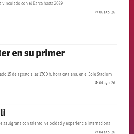
ha vinculado con el Barça hasta 2029
06 ago. 26
label.share.
ter en su primer
 15 de agosto a las 17.00 h, hora catalana, en el Joie Stadium
04 ago. 26
label.share.
li
ue azulgrana con talento, velocidad y experiencia internacional
04 ago. 26