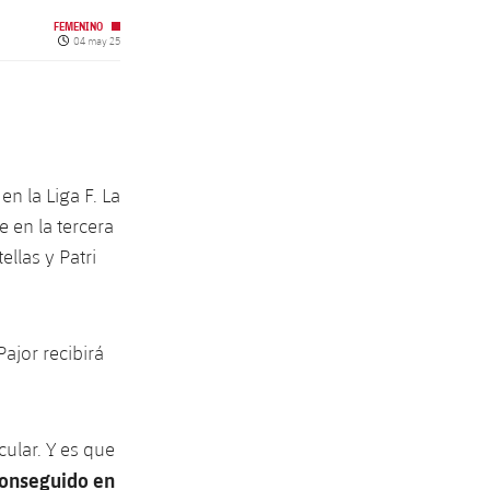
FEMENINO
Fecha de publicación
04 may 25
n la Liga F. La
 en la tercera
llas y Patri
Pajor recibirá
ular. Y es que
 conseguido en