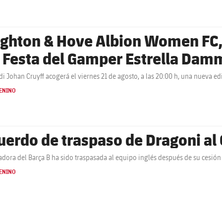
ighton & Hove Albion Women FC, 
a Festa del Gamper Estrella Dam
adi Johan Cruyff acogerá el viernes 21 de agosto, a las 20:00 h, una nueva 
ENINO
uerdo de traspaso de Dragoni a
adora del Barça B ha sido traspasada al equipo inglés después de su cesió
ENINO