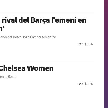
rival del Barça Femení en
m'
edición del Trofeo Joan Gamper femenino
31 jul. 26
label.share.
l Chelsea Women
n en la Roma
31 jul. 26
label.share.