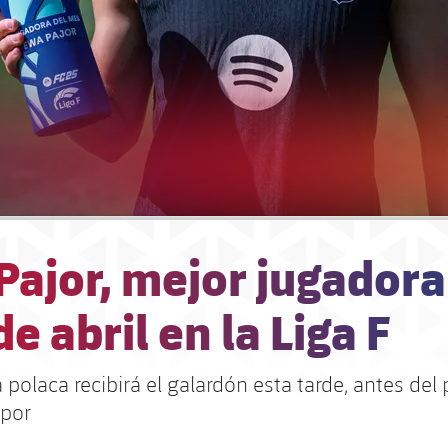
ajor, mejor jugadora
e abril en la Liga F
 polaca recibirá el galardón esta tarde, antes del 
epor