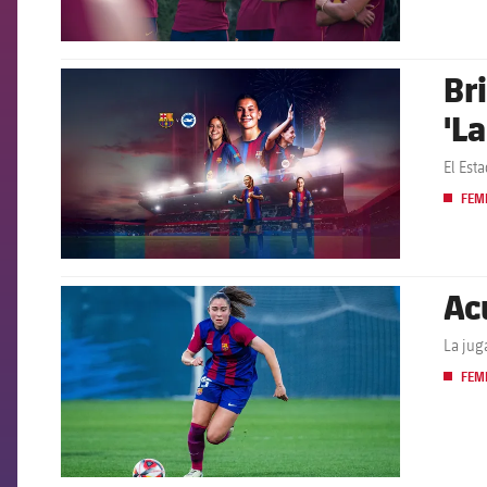
Br
FCB Barcelona badge
'L
El Est
FEM
Ac
FCB Barcelona badge
La jug
FEM