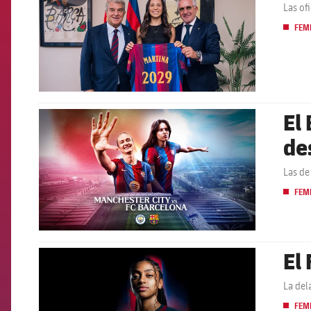
Las of
FEM
El
FCB Barcelona badge
de
Las de
FEM
El
FCB Barcelona badge
La del
FEM