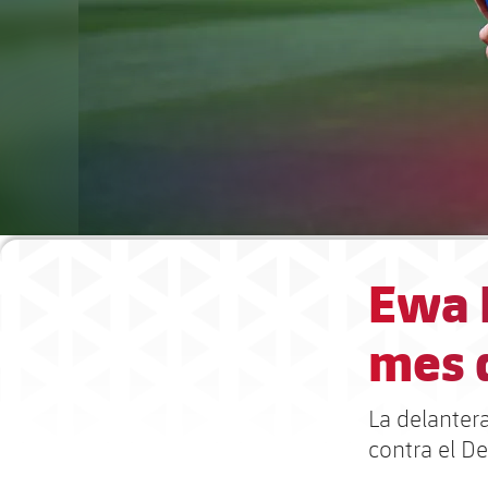
Ewa P
mes d
La delantera
contra el D