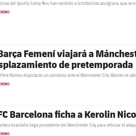
icinas del Spotify Camp Nou han recibido a la futbolista azulgrana, que se 
ENINO
 Barça Femení viajará a Mánches
splazamiento de pretemporada
 Pere Romeu disputarán un amistoso ante el Manchester City Women el sábado
ENINO
 FC Barcelona ficha a Kerolin Nico
antera brasileña llega procedente del Manchester City para reforzar el ataq
ENINO