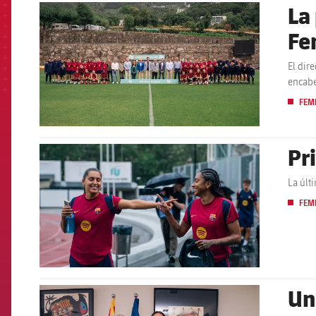
La
FCB Barcelona badge
Fe
El dir
encabe
FEM
Pr
FCB Barcelona badge
La últ
FEM
Un
FCB Barcelona badge