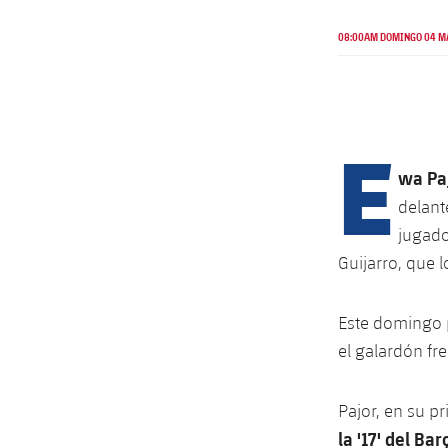
08:00AM DOMINGO 04 M
E
wa Pa
delant
jugado
Guijarro, que 
Este domingo po
el galardón fre
Pajor, en su p
la '17' del Ba