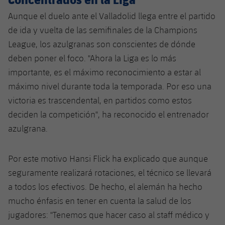
Jugadores
Clasificaciones
Juvenil
Aunque el duelo ante el Valladolid llega entre el partido
Noticias
Atletismo
plusicon
más
de ida y vuelta de las semifinales de la Champions
Fotos
Infantil
League, los azulgranas son conscientes de dónde
Actualidad
Baloncesto en silla de ruedas
plusicon
más
Historia
deben poner el foco. "Ahora la Liga es lo más
Alevín
Masculino
importante, es el máximo reconocimiento a estar al
Actualidad
Hockey sobre hielo
plusicon
más
Palmarés
máximo nivel durante toda la temporada. Por eso una
Femenino
Jugadores
victoria es trascendental, en partidos como estos
Actualidad
Hockey hierba
plusicon
más
deciden la competición", ha reconocido el entrenador
Agenda
Calendario
Jugadores
azulgrana.
Noticias
Patinaje artístico
plusicon
más
Resultados
Calendario
Hockey Hierba Masculino
Escuela de Patinaje
Actualidad
Por este motivo Hansi Flick ha explicado que aunque
seguramente realizará rotaciones, el técnico se llevará
Clasificaciones
Resultados
Hockey Hierba Femenino
Plantilla
Rugby
a todos los efectivos. De hecho, el alemán ha hecho
plusicon
más
mucho énfasis en tener en cuenta la salud de los
Clasificaciones
Agenda
Actualidad
Voleibol
jugadores: "Tenemos que hacer caso al staff médico y
plusicon
más