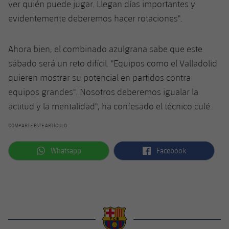
ver quién puede jugar. Llegan días importantes y
Jugadores
Noticias
Apúntate a las amateurs
evidentemente deberemos hacer rotaciones".
plusicon
más
Calendario
Voleibol masculino
Apúntate a las amateurs
Ahora bien, el combinado azulgrana sabe que este
PLUSICON
MÁS
Resultados
sábado será un reto difícil. "Equipos como el Valladolid
Voleibol femenino
Carnet de las Secciones Amateurs
League of Legends
quieren mostrar su potencial en partidos contra
Clasificaciones
equipos grandes". Nosotros deberemos igualar la
VALORANT Rising
actitud y la mentalidad", ha confesado el técnico culé.
Fotos
VALORANT Game Changers
COMPARTE ESTE ARTÍCULO
eFootball
label.aria.whatsapp
label.aria.facebook
Whatsapp
Facebook