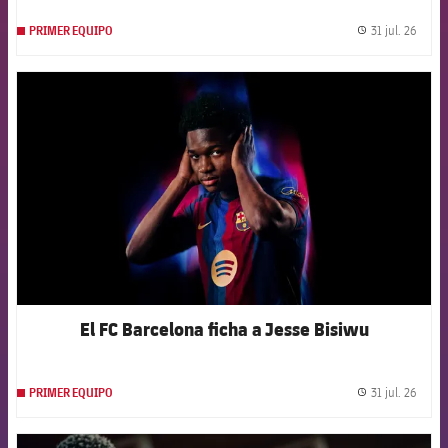
31 jul. 26
PRIMER EQUIPO
label.
FCB Barcelona badge
El FC Barcelona ficha a Jesse Bisiwu
31 jul. 26
PRIMER EQUIPO
label.
FCB Barcelona badge