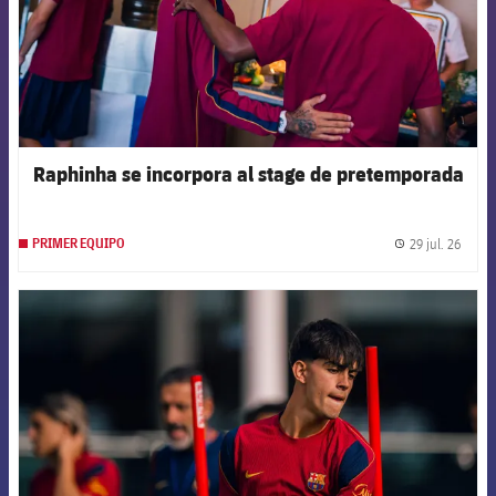
Raphinha se incorpora al stage de pretemporada
29 jul. 26
PRIMER EQUIPO
label.
FCB Barcelona badge