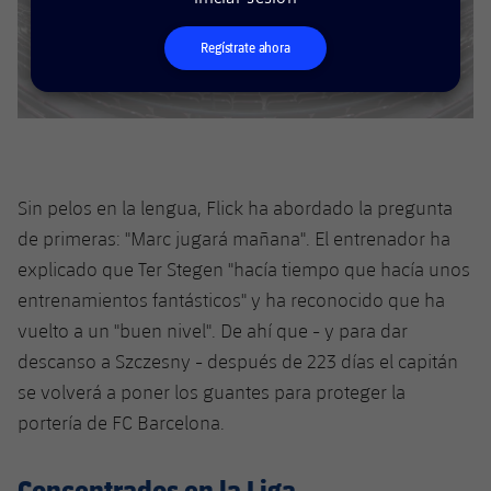
plusicon
más
Servicios Médicos
Acreditaciones
Fotos
Fotos
Infantil A
Entradas
SUB8 B
Calendario
Regístrate ahora
Campus Verano
Actualidad
Accesibilidad
Historia
Instalaciones
Infantil B
Resultados
Resultados
Juvenil
PLUSICON
MÁS
Palmarés
Clasificaciones
Jugadores
Cadete
Primer equipo
plusicon
más
Sin pelos en la lengua, Flick ha abordado la pregunta
Jugadors
Clasificaciones
Infantil
Actualidad
Barça Atlètic
de primeras: "Marc jugará mañana". El entrenador ha
plusicon
más
Fotos
explicado que Ter Stegen "hacía tiempo que hacía unos
Alevín
Calendario
Actualidad
Base
entrenamientos fantásticos" y ha reconocido que ha
plusicon
más
Palmarés
vuelto a un "buen nivel". De ahí que - y para dar
Entradas
Calendario
Campus Verano
Actualidad
descanso a Szczesny - después de 223 días el capitán
Historia
se volverá a poner los guantes para proteger la
Resultados
Resultados
Barça C
portería de FC Barcelona.
PLUSICON
MÁS
Clasificaciones
Jugadores
Junior
Información general
plusicon
más
Concentrados en la Liga