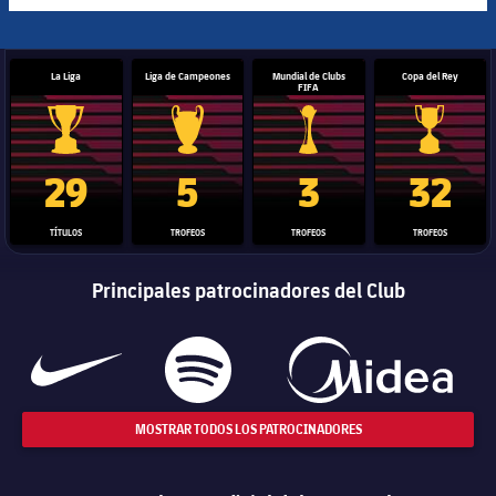
La Liga
Liga de Campeones
Mundial de Clubs
Copa del Rey
FIFA
Trofeo de La Liga
Trofeo de la Liga de Campeones
Trofeo del Mundial de Clube
Copa del 
29
5
3
32
TÍTULOS
TROFEOS
TROFEOS
TROFEOS
Principales patrocinadores del Club
MOSTRAR TODOS LOS PATROCINADORES