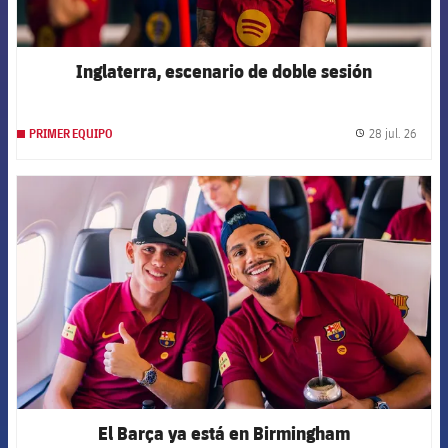
Inglaterra, escenario de doble sesión
28 jul. 26
PRIMER EQUIPO
label.
FCB Barcelona badge
El Barça ya está en Birmingham