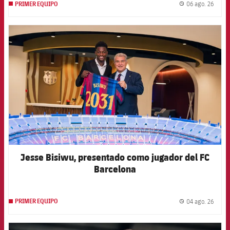
06 ago. 26
PRIMER EQUIPO
label.
FCB Barcelona badge
Jesse Bisiwu, presentado como jugador del FC
Barcelona
04 ago. 26
PRIMER EQUIPO
label.
FCB Barcelona badge