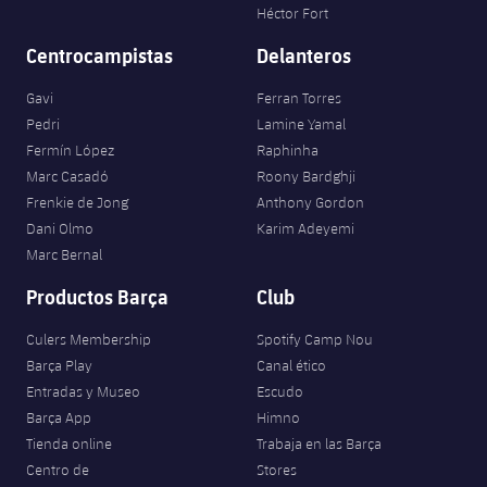
Héctor Fort
Centrocampistas
Delanteros
Gavi
Ferran Torres
Pedri
Lamine Yamal
Fermín López
Raphinha
Marc Casadó
Roony Bardghji
Frenkie de Jong
Anthony Gordon
Dani Olmo
Karim Adeyemi
Marc Bernal
Productos Barça
Club
Culers Membership
Spotify Camp Nou
Barça Play
Canal ético
Entradas y Museo
Escudo
Barça App
Himno
Tienda online
Trabaja en las Barça
Centro de
Stores