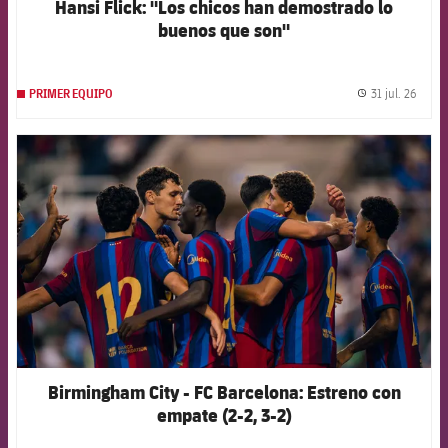
Hansi Flick: "Los chicos han demostrado lo
buenos que son"
31 jul. 26
PRIMER EQUIPO
label.
FCB Barcelona badge
Birmingham City - FC Barcelona: Estreno con
empate (2-2, 3-2)