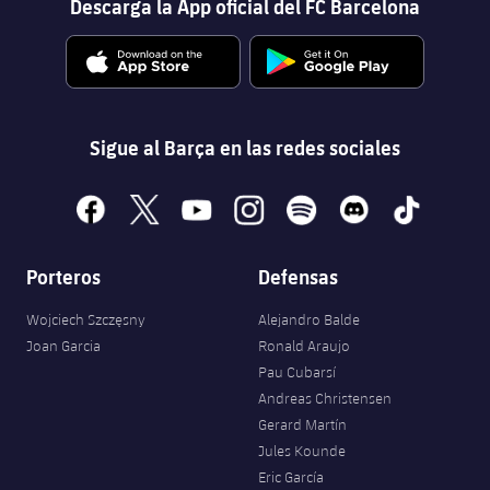
Descarga la App oficial del FC Barcelona
Sigue al Barça en las redes sociales
facebook
x
youtube
instagram
spotify
discord
tiktok
Porteros
Defensas
Wojciech Szczęsny
Alejandro Balde
Joan Garcia
Ronald Araujo
Pau Cubarsí
Andreas Christensen
Gerard Martín
Jules Kounde
Eric García