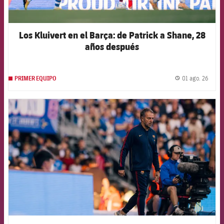
Los Kluivert en el Barça: de Patrick a Shane, 28
años después
01 ago. 26
PRIMER EQUIPO
label.
FCB Barcelona badge