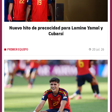
Nuevo hito de precocidad para Lamine Yamal y
Cubarsí
20 jul. 26
PRIMER EQUIPO
label.
FCB Barcelona badge