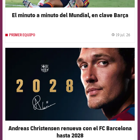
El minuto a minuto del Mundial, en clave Barça
19 jul. 26
PRIMER EQUIPO
label.
FCB Barcelona badge
Andreas Christensen renueva con el FC Barcelona
hasta 2028