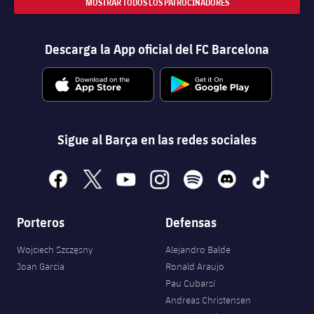
MOSTRAR TODOS LOS PATROCINADORES
Descarga la App oficial del FC Barcelona
Sigue al Barça en las redes sociales
facebook
x
youtube
instagram
spotify
discord
tiktok
Porteros
Defensas
Wojciech Szczęsny
Alejandro Balde
Joan Garcia
Ronald Araujo
Pau Cubarsí
Andreas Christensen