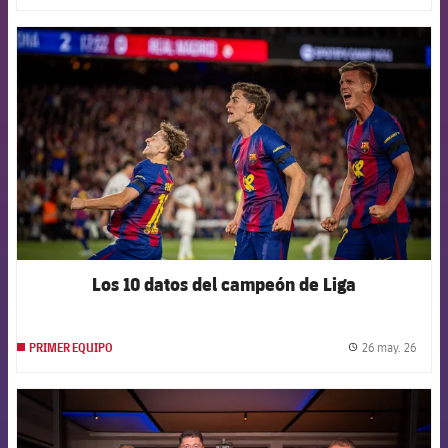
FCB Barcelona badge
Los 10 datos del campeón de Liga
26 may. 26
PRIMER EQUIPO
label.
FCB Barcelona badge