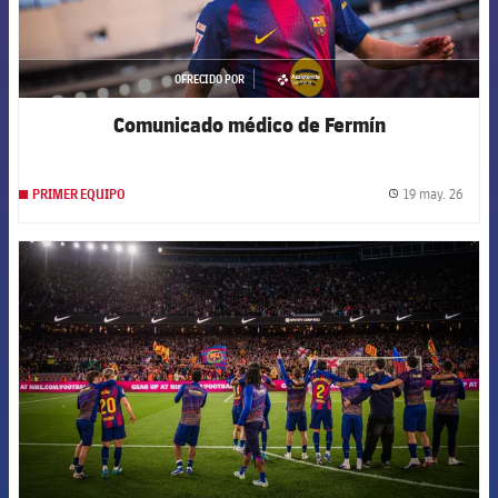
OFRECIDO POR
asistencia
Comunicado médico de Fermín
19 may. 26
PRIMER EQUIPO
label.
FCB Barcelona badge