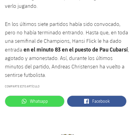
plusicon
más
Servicios Médicos
Acreditaciones
verlo jugando.
Fotos
Fotos
Infantil A
Entradas
SUB8 B
Calendario
Campus Verano
Actualidad
Accesibilidad
Historia
Instalaciones
En los últimos siete partidos había sido convocado,
Infantil B
Resultados
Resultados
Juvenil
pero no había terminado entrando. Hasta que, en toda
PLUSICON
MÁS
Palmarés
una semifinal de Champions, Hansi Flick le ha dado
Clasificaciones
Jugadores
Cadete
Primer equipo
en el minuto 83 en el puesto de Pau Cubarsí
entrada
,
plusicon
más
Jugadors
agotado y amonestado. Así, durante los últimos
Clasificaciones
Infantil
Actualidad
Barça Atlètic
minutos del partido, Andreas Christensen ha vuelto a
plusicon
más
Fotos
sentirse futbolista.
Alevín
Calendario
Actualidad
Base
plusicon
más
Palmarés
COMPARTE ESTE ARTÍCULO
Entradas
Calendario
Campus Verano
Actualidad
label.aria.whatsapp
label.aria.facebook
Whatsapp
Facebook
Historia
Resultados
Resultados
Barça C
PLUSICON
MÁS
Clasificaciones
Jugadores
Junior
Información general
plusicon
más