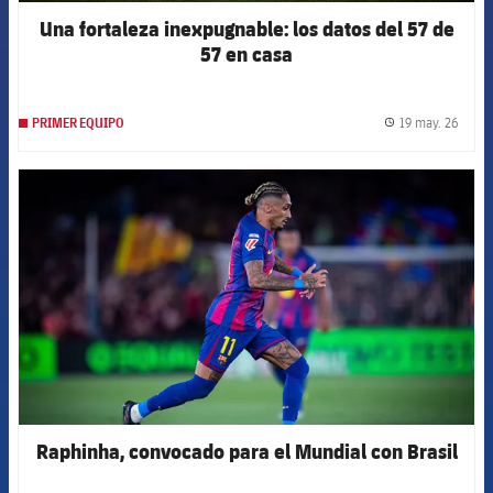
Una fortaleza inexpugnable: los datos del 57 de
57 en casa
19 may. 26
PRIMER EQUIPO
label.
FCB Barcelona badge
Raphinha, convocado para el Mundial con Brasil