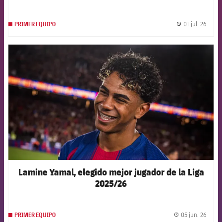
01 jul. 26
PRIMER EQUIPO
label.
FCB Barcelona badge
Lamine Yamal, elegido mejor jugador de la Liga
2025/26
05 jun. 26
PRIMER EQUIPO
label.