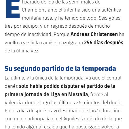
E
Calendario
l partido de ida de las semifinales de
Campus Verano
Base
Champions ante el Inter ha sido una auténtica
SUB13
SUB13 B
Entradas
Barça Atlètic
montaña rusa, y ha tenido de todo. Seis goles,
plusicon
más
PLUSICON
MÁS
tres por equipo, y un regreso después de mucho
SUB12
SUB12 C
Gameday Shows
Junior
Primer Equipo
Andreas Christensen
Instalaciones
tiempo de inactividad. Porque
ha
plusicon
más
SUB11 A
256 días después
SUB11 C
vuelto a vestir la camiseta azulgrana
Resultados
Cadete A
Actualidad
Barça Atlètic
Spotify Camp Nou
de la última vez.
plusicon
más
SUB11 B
Clasificación
Cadete B
Calendario
Actualidad
Palau Blaugrana
Base
Su segundo partido de la temporada
plusicon
más
SUB10 A
Jugadores
Infantil A
Entradas
La última, y ​​la única de la temporada, ya que el central
Calendario
Estadi Johan Cruyff
Actualidad
SUB10 B
solo había podido disputar el partido de la
PLUSICON
MÁS
danés
Fotos
Infantil B
Resultados
Resultados
primera jornada de Liga en Mestalla
, frente al
Juvenil
Barça Cafe
Primer equipo
SUB9 A
plusicon
más
plusicon
más
Historia
Valencia, donde jugó los últimos 26 minutos del duelo.
Mini
Clasificaciones
Clasificaciones
Cadete A
Pocos días después cayó lesionado de larga duración,
Ciutat Esportiva
Actualidad
SUB9 B
Barça Atlètic
plusicon
más
Servicios
Palmarés
con una tendinopatía en el Aquiles izquierdo de la que
plusicon
más
Jugadores
Jugadores
Cadete B
Calendario
ha tenido alguna recaída que ha postergado volver a
SUB8 A
La Masia
Actualidad
Base