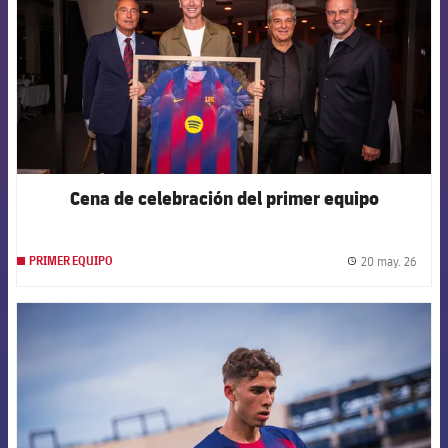
Cena de celebración del primer equipo
20 may. 26
PRIMER EQUIPO
label.
FCB Barcelona badge