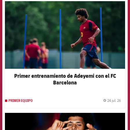
FCB Barcelona badge
Primer entrenamiento de Adeyemi con el FC
Barcelona
24 jul. 26
PRIMER EQUIPO
label.
FCB Barcelona badge