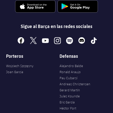
Sigue al Barça en las redes sociales
facebook
x
youtube
instagram
spotify
discord
tiktok
Porteros
Defensas
Wojciech Szczęsny
Alejandro Balde
Joan Garcia
Ronald Araujo
Pau Cubarsí
Andreas Christensen
Gerard Martín
Jules Kounde
Eric García
Héctor Fort