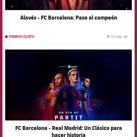
Alavés - FC Barcelona: Paso al campeón
13 may. 26
PRIMER EQUIPO
label.
FCB Barcelona badge
FC Barcelona - Real Madrid: Un Clásico para
hacer historia