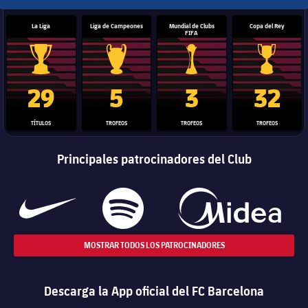
La Liga
Liga de Campeones
Mundial de Clubs
Copa del Rey
FIFA
Trofeo de La Liga
Trofeo de la Liga de Campeones
Trofeo del Mundial de Clube
Copa del 
29
5
3
32
TÍTULOS
TROFEOS
TROFEOS
TROFEOS
Principales patrocinadores del Club
MOSTRAR TODOS LOS PATROCINADORES
Descarga la App oficial del FC Barcelona