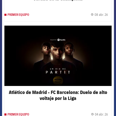
08 abr. 26
PRIMER EQUIPO
label.
FCB Barcelona badge
Atlético de Madrid - FC Barcelona: Duelo de alto
voltaje por la Liga
04 abr. 26
PRIMER EQUIPO