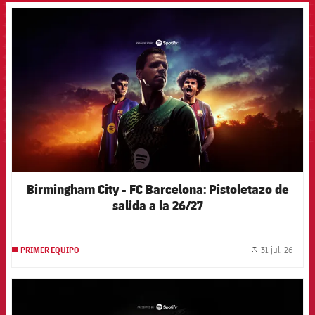
FCB Barcelona badge
Birmingham City - FC Barcelona: Pistoletazo de
salida a la 26/27
31 jul. 26
PRIMER EQUIPO
label.
FCB Barcelona badge