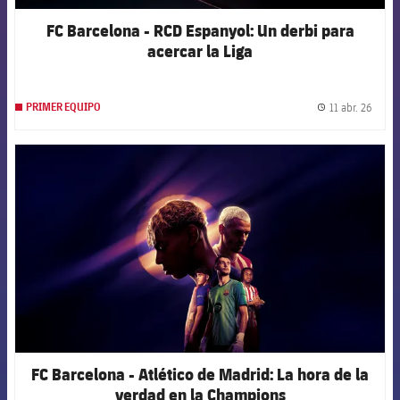
FC Barcelona - RCD Espanyol: Un derbi para
acercar la Liga
11 abr. 26
PRIMER EQUIPO
label.
FCB Barcelona badge
FC Barcelona - Atlético de Madrid: La hora de la
verdad en la Champions