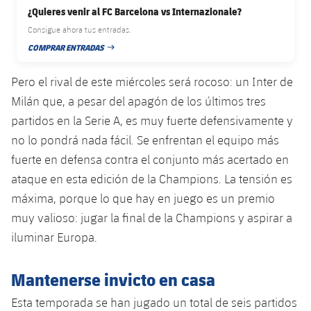
plusicon
más
Servicios Médicos
¿Quieres venir al FC Barcelona vs Internazionale?
Acreditaciones
Fotos
Fotos
Infantil A
Entradas
SUB8 B
Consigue ahora tus entradas.
Calendario
Campus Verano
Actualidad
Accesibilidad
Historia
COMPRAR ENTRADAS
Instalaciones
FECHA DE PUBLICACIÓN
Infantil B
Resultados
Resultados
Juvenil
Pero el rival de este miércoles será rocoso: un Inter de
PLUSICON
MÁS
Palmarés
Clasificaciones
Milán que, a pesar del apagón de los últimos tres
Jugadores
Cadete
Primer equipo
plusicon
más
partidos en la Serie A, es muy fuerte defensivamente y
Jugadors
Clasificaciones
no lo pondrá nada fácil. Se enfrentan el equipo más
Infantil
Actualidad
Barça Atlètic
plusicon
más
fuerte en defensa contra el conjunto más acertado en
Fotos
Alevín
ataque en esta edición de la Champions. La tensión es
Calendario
Actualidad
Base
plusicon
más
máxima, porque lo que hay en juego es un premio
Palmarés
Entradas
muy valioso: jugar la final de la Champions y aspirar a
Calendario
Campus Verano
Actualidad
Historia
iluminar Europa.
Resultados
Resultados
Barça C
PLUSICON
MÁS
Mantenerse invicto en casa
Clasificaciones
Jugadores
Junior
Información general
plusicon
más
Esta temporada se han jugado un total de seis partidos