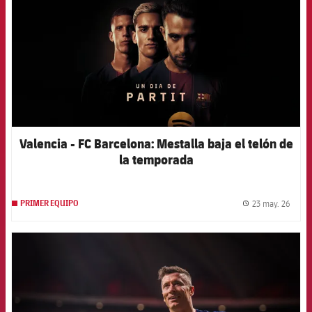
Valencia - FC Barcelona: Mestalla baja el telón de
la temporada
23 may. 26
PRIMER EQUIPO
label.
FCB Barcelona badge