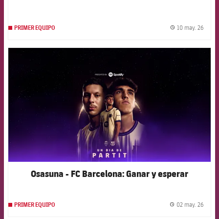
10 may. 26
PRIMER EQUIPO
label.
FCB Barcelona badge
Osasuna - FC Barcelona: Ganar y esperar
02 may. 26
PRIMER EQUIPO
label.