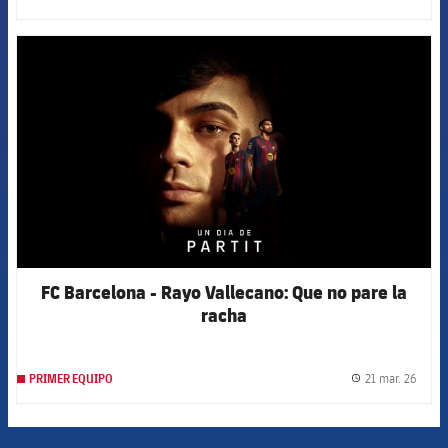
label.
FCB Barcelona badge
FC Barcelona - Rayo Vallecano: Que no pare la
racha
21 mar. 26
PRIMER EQUIPO
label.