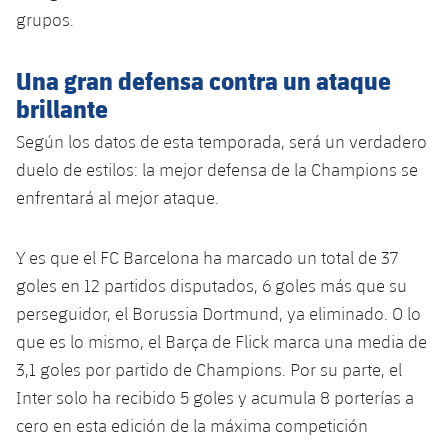
grupos.
Jugadores
Noticias
Apúntate a las amateurs
plusicon
más
Calendario
Una gran defensa contra un ataque
Voleibol masculino
Apúntate a las amateurs
PLUSICON
MÁS
brillante
Resultados
Voleibol femenino
Carnet de las Secciones Amateurs
League of Legends
Según los datos de esta temporada, será un verdadero
duelo de estilos: la mejor defensa de la Champions se
Clasificaciones
VALORANT Rising
enfrentará al mejor ataque.
Fotos
VALORANT Game Changers
Y es que el FC Barcelona ha marcado un total de 37
eFootball
goles en 12 partidos disputados, 6 goles más que su
perseguidor, el Borussia Dortmund, ya eliminado. O lo
que es lo mismo, el Barça de Flick marca una media de
3,1 goles por partido de Champions. Por su parte, el
Inter solo ha recibido 5 goles y acumula 8 porterías a
cero en esta edición de la máxima competición