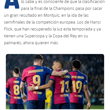
Calendario
lo sabe y es consciente de que la clasificación
Campus Verano
Base
para la final de la Champions pasa por sacar
SUB13
SUB13 B
Entradas
Barça Atlètic
un gran resultado en Montjuïc, en la ida de las
plusicon
más
PLUSICON
MÁS
semifinales de la competición europea. Los de Hansi
SUB12
SUB12 C
Gameday Shows
Junior
Primer Equipo
Flick, que han recuperado la luz esta temporada y ya
Instalaciones
plusicon
más
SUB11 A
tienen una Supercopa y la Copa del Rey en su
SUB11 C
Resultados
Cadete A
Actualidad
Barça Atlètic
Spotify Camp Nou
palmarés, ahora quieren más.
plusicon
más
SUB11 B
Clasificación
Cadete B
Calendario
Actualidad
Palau Blaugrana
Base
FC Barcelona club badge
plusicon
más
SUB10 A
Jugadores
Infantil A
Entradas
Calendario
Estadi Johan Cruyff
Actualidad
SUB10 B
PLUSICON
MÁS
Fotos
Infantil B
Resultados
Resultados
Juvenil
Barça Cafe
Primer equipo
SUB9 A
plusicon
más
plusicon
más
Historia
Mini
Clasificaciones
Clasificaciones
Cadete A
Ciutat Esportiva
Actualidad
SUB9 B
Barça Atlètic
plusicon
más
Servicios
Palmarés
plusicon
más
Jugadores
Jugadores
Cadete B
Calendario
SUB8 A
La Masia
Actualidad
Base