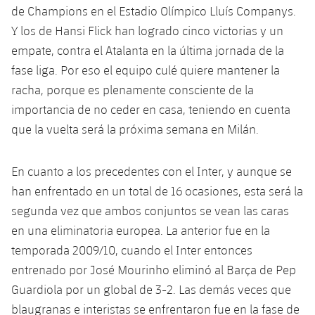
Jugadores
de Champions en el Estadio Olímpico Lluís Companys.
Clasificaciones
Juvenil
Noticias
Atletismo
plusicon
más
Y los de Hansi Flick han logrado cinco victorias y un
Fotos
empate, contra el Atalanta en la última jornada de la
Infantil
Actualidad
Baloncesto en silla de ruedas
plusicon
más
fase liga. Por eso el equipo culé quiere mantener la
Historia
Alevín
racha, porque es plenamente consciente de la
Masculino
Actualidad
Hockey sobre hielo
plusicon
más
importancia de no ceder en casa, teniendo en cuenta
Palmarés
que la vuelta será la próxima semana en Milán.
Femenino
Jugadores
Actualidad
Hockey hierba
plusicon
más
Agenda
En cuanto a los precedentes con el Inter, y aunque se
Calendario
Jugadores
Noticias
Patinaje artístico
plusicon
más
han enfrentado en un total de 16 ocasiones, esta será la
Resultados
segunda vez que ambos conjuntos se vean las caras
Calendario
Hockey Hierba Masculino
Escuela de Patinaje
Actualidad
en una eliminatoria europea. La anterior fue en la
Clasificaciones
Resultados
temporada 2009/10, cuando el Inter entonces
Hockey Hierba Femenino
Plantilla
Rugby
plusicon
más
entrenado por José Mourinho eliminó al Barça de Pep
Clasificaciones
Guardiola por un global de 3-2. Las demás veces que
Agenda
Actualidad
Voleibol
plusicon
más
blaugranas e interistas se enfrentaron fue en la fase de