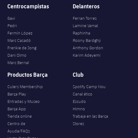
Centrocampistas
Delanteros
Gavi
Ferran Torres
Pedri
Lamine Yamal
Fermín López
Raphinha
Marc Casadó
Roony Bardghji
Frenkie de Jong
Anthony Gordon
Dani Olmo
Karim Adeyemi
Marc Bernal
Productos Barça
Club
Culers Membership
Spotify Camp Nou
Barça Play
Canal ético
Entradas y Museo
Escudo
Barça App
Himno
Tienda online
Trabaja en las Barça
Centro de
Stores
Ayuda/FAQs