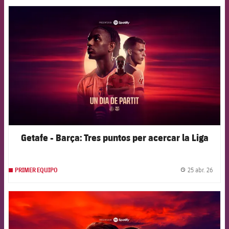
FCB Barcelona badge
Getafe - Barça: Tres puntos per acercar la Liga
25 abr. 26
PRIMER EQUIPO
label.
FCB Barcelona badge