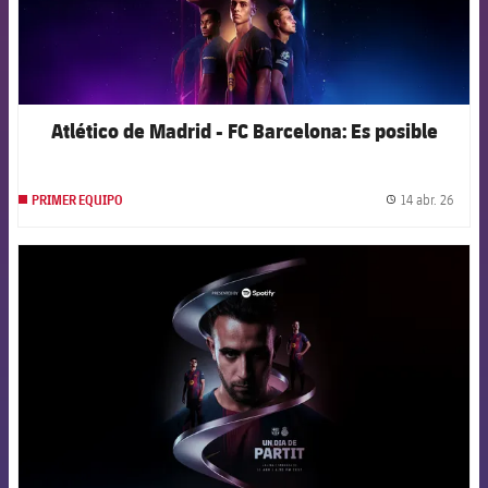
Atlético de Madrid - FC Barcelona: Es posible
14 abr. 26
PRIMER EQUIPO
label.
FCB Barcelona badge