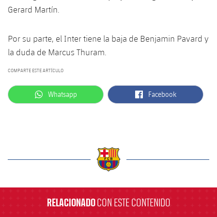
Gerard Martín.
Por su parte, el Inter tiene la baja de Benjamin Pavard y
la duda de Marcus Thuram.
COMPARTE ESTE ARTÍCULO
label.aria.whatsapp
label.aria.facebook
Whatsapp
Facebook
label.aria.barcelona
RELACIONADO
CON ESTE CONTENIDO