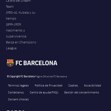
La era del Dream
Team
1950-61. Kubala y su
tiempo
1899-1909.
Nacimiento y
supervivencia
Barça en Champions
League
© Copyright FC Barcelona
Página Oficial del FC Barcelona
Términos legales
Política de Privacidad
Cookies
Accesibilidad
Contáctenos
Centro de ayuda/FAQs
Gestión del consentimiento
Consent choices
FORÇA BARÇA