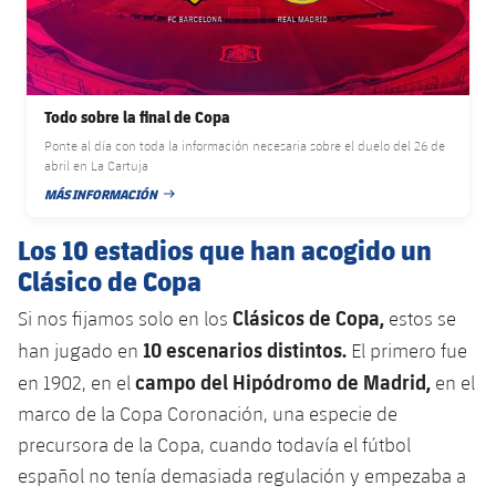
plusicon
más
Servicios Médicos
Acreditaciones
Fotos
Fotos
Infantil A
Entradas
SUB8 B
Calendario
Campus Verano
Actualidad
Accesibilidad
Historia
Instalaciones
Infantil B
Resultados
Resultados
Juvenil
Todo sobre la final de Copa
PLUSICON
MÁS
Palmarés
Ponte al día con toda la información necesaria sobre el duelo del 26 de
Clasificaciones
Jugadores
Cadete
abril en La Cartuja
Primer equipo
plusicon
más
MÁS INFORMACIÓN
FECHA DE PUBLICACIÓN
Jugadors
Clasificaciones
Infantil
Actualidad
Barça Atlètic
Los 10 estadios que han acogido un
plusicon
más
Fotos
Clásico de Copa
Alevín
Calendario
Actualidad
Base
plusicon
más
Clásicos de Copa,
Si nos fijamos solo en los
estos se
Palmarés
Entradas
10 escenarios distintos.
Calendario
han jugado en
El primero fue
Campus Verano
Actualidad
Historia
campo del Hipódromo de Madrid,
en 1902, en el
en el
Resultados
Resultados
Barça C
marco de la Copa Coronación, una especie de
PLUSICON
MÁS
precursora de la Copa, cuando todavía el fútbol
Clasificaciones
Jugadores
Junior
Información general
español no tenía demasiada regulación y empezaba a
plusicon
más