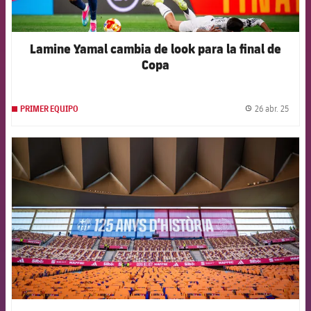
Lamine Yamal cambia de look para la final de
Copa
26 abr. 25
PRIMER EQUIPO
label.
FCB Barcelona badge