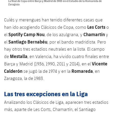
La final de Copa entre Barça y Madrid de 1983 en el Estadio de la Romareda de
Jugadores
Zaragoza
Noticias
Apúntate a las amateurs
plusicon
más
Calendario
Voleibol masculino
Culés y merengues han tenido diferentes casas que
Apúntate a las amateurs
PLUSICON
MÁS
Les Corts
han ido acogiendo Clásicos de Copa, como
o
Resultados
Voleibol femenino
Carnet de las Secciones Amateurs
Spotify Camp Nou
Chamartín
League of Legends
el
, de los azulgrana, y
y
Santiago Bernabéu
el
, por el bando madridista. Pero
Clasificaciones
VALORANT Rising
hay otros tres estadios neutrales en la lista. El campo
Mestalla
Fotos
de
, en Valencia, ha vivido cuatro finales entre
VALORANT Game Changers
Vicente
Barça y Madrid (1936, 1990, 2011 y 2014), en el
Calderón
Romareda
se jugó la de 1974 y en la
, en
eFootball
Zaragoza, la de 1983.
Las tres excepciones en la Liga
Analizando los Clásicos de Liga, aparecen tres estadios
más, aparte de Les Corts, Chamartín, el Santiago