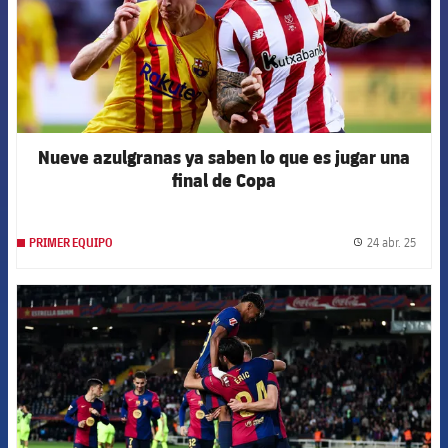
Nueve azulgranas ya saben lo que es jugar una
final de Copa
24 abr. 25
PRIMER EQUIPO
label.
FCB Barcelona badge