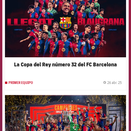
La Copa del Rey número 32 del FC Barcelona
26 abr. 25
PRIMER EQUIPO
label.
FCB Barcelona badge