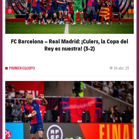
FC Barcelona – Real Madrid: ¡Culers, la Copa del
Rey es nuestra! (3-2)
26 abr. 25
PRIMER EQUIPO
label.
FCB Barcelona badge