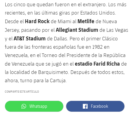
Los cinco que quedan fueron en el extranjero. Los más
recientes, en las últimas giras por Estados Unidos.
Hard Rock
Metlife
Desde el
de Miami al
de Nueva
Allegiant Stadium
Jersey, pasando por el
de Las Vegas
AT&T Stadium
y el
de Dallas. Pero el primer Clásico
fuera de las fronteras españolas fue en 1982 en
Venezuela, en el Torneo del Presidente de la República
estadio Farid Richa
de Venezuela que se jugó en el
de
la localidad de Barquisimeto. Después de todos estos,
ahora, turno para la Cartuja.
COMPARTE ESTE ARTÍCULO
label.aria.whatsapp
label.aria.facebook
Whatsapp
Facebook