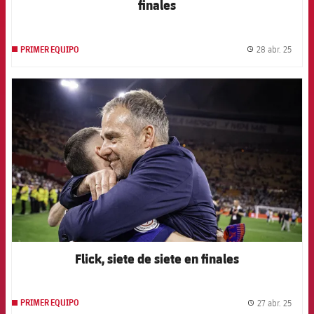
finales
28 abr. 25
PRIMER EQUIPO
label.
FCB Barcelona badge
Flick, siete de siete en finales
27 abr. 25
PRIMER EQUIPO
label.