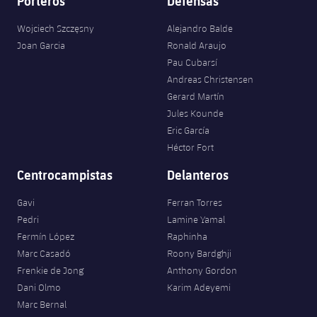
Porteros
Defensas
Wojciech Szczęsny
Alejandro Balde
Joan Garcia
Ronald Araujo
Pau Cubarsí
Andreas Christensen
Gerard Martín
Jules Kounde
Eric García
Héctor Fort
Centrocampistas
Delanteros
Gavi
Ferran Torres
Pedri
Lamine Yamal
Fermín López
Raphinha
Marc Casadó
Roony Bardghji
Frenkie de Jong
Anthony Gordon
Dani Olmo
Karim Adeyemi
Marc Bernal