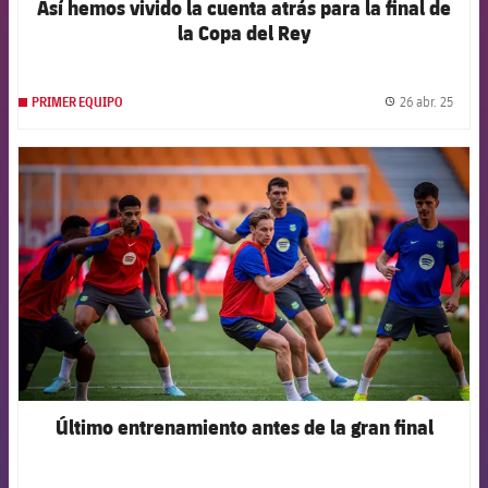
Así hemos vivido la cuenta atrás para la final de
la Copa del Rey
26 abr. 25
PRIMER EQUIPO
label.
FCB Barcelona badge
Último entrenamiento antes de la gran final