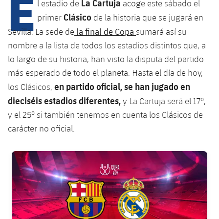
E
Calendario
La Cartuja
l estadio de
acoge este sábado el
Campus Verano
Base
Clásico
primer
de la historia que se jugará en
SUB13
SUB13 B
Entradas
Barça Atlètic
la final de Copa
Sevilla. La sede de
sumará así su
plusicon
más
PLUSICON
MÁS
SUB12
nombre a la lista de todos los estadios distintos que, a
SUB12 C
Gameday Shows
Junior
Primer Equipo
Instalaciones
lo largo de su historia, han visto la disputa del partido
plusicon
más
SUB11 A
SUB11 C
más esperado de todo el planeta. Hasta el día de hoy,
Resultados
Cadete A
Actualidad
Barça Atlètic
Spotify Camp Nou
en partido oficial, se han jugado en
los Clásicos,
plusicon
más
SUB11 B
Clasificación
dieciséis estadios diferentes,
y La Cartuja será el 17º,
Cadete B
Calendario
Actualidad
Palau Blaugrana
Base
y el 25º si también tenemos en cuenta los Clásicos de
plusicon
más
SUB10 A
Jugadores
Infantil A
carácter no oficial.
Entradas
Calendario
Estadi Johan Cruyff
Actualidad
SUB10 B
PLUSICON
MÁS
Fotos
Infantil B
Resultados
FC Barcelona club badge
Resultados
Juvenil
Barça Cafe
Primer equipo
SUB9 A
plusicon
más
plusicon
más
Historia
Mini
Clasificaciones
Clasificaciones
Cadete A
Ciutat Esportiva
Actualidad
SUB9 B
Barça Atlètic
plusicon
más
Servicios
Palmarés
plusicon
más
Jugadores
Jugadores
Cadete B
Calendario
SUB8 A
La Masia
Actualidad
Base