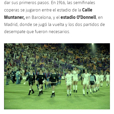
dar sus primeros pasos. En 1916, las semifinales
Jugadores
Clasificaciones
Juvenil
Noticias
Atletismo
Calle
coperas se jugaron entre el estadio de la
plusicon
más
Fotos
Muntaner,
estadio O’Donnell
en Barcelona, ​​y el
, en
Infantil
Actualidad
Baloncesto en silla de ruedas
Madrid, donde se jugó la vuelta y los dos partidos de
plusicon
más
Historia
desempate que fueron necesarios.
Alevín
Masculino
Actualidad
Hockey sobre hielo
plusicon
más
Palmarés
Femenino
Jugadores
Actualidad
Hockey hierba
plusicon
más
Agenda
Calendario
Jugadores
Noticias
Patinaje artístico
plusicon
más
Resultados
Calendario
Hockey Hierba Masculino
Escuela de Patinaje
Actualidad
Clasificaciones
Resultados
Hockey Hierba Femenino
Plantilla
Rugby
plusicon
más
Clasificaciones
Agenda
Actualidad
Voleibol
plusicon
más