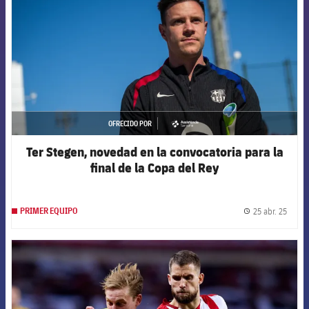
OFRECIDO POR
asistencia
Ter Stegen, novedad en la convocatoria para la
final de la Copa del Rey
25 abr. 25
PRIMER EQUIPO
label.
FCB Barcelona badge