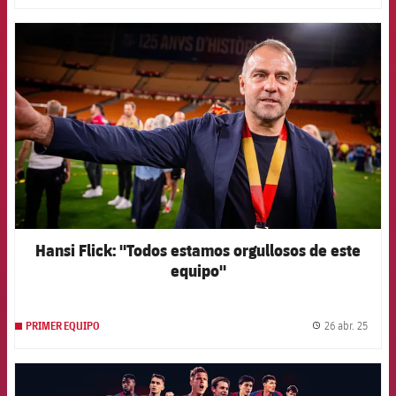
FCB Barcelona badge
Hansi Flick: "Todos estamos orgullosos de este
equipo"
26 abr. 25
PRIMER EQUIPO
label.
FCB Barcelona badge