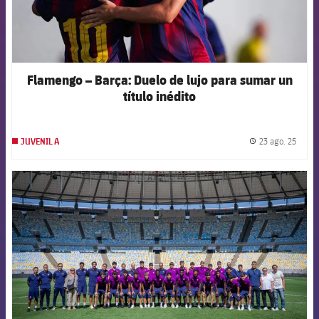
Flamengo – Barça: Duelo de lujo para sumar un
título inédito
23 ago. 25
JUVENIL A
label.
FCB Barcelona badge