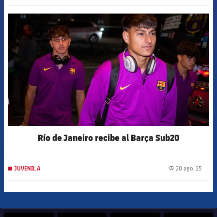
FCB Barcelona badge
Río de Janeiro recibe al Barça Sub20
20 ago. 25
JUVENIL A
label.