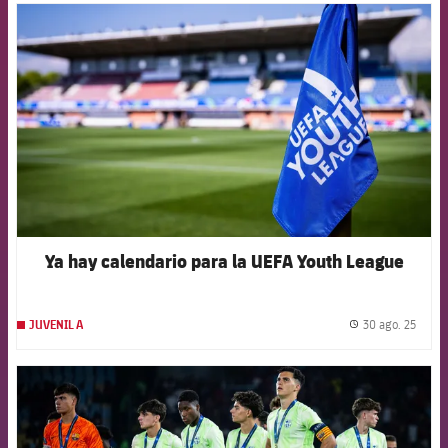
FCB Barcelona badge
Ya hay calendario para la UEFA Youth League
30 ago. 25
JUVENIL A
label.
FCB Barcelona badge