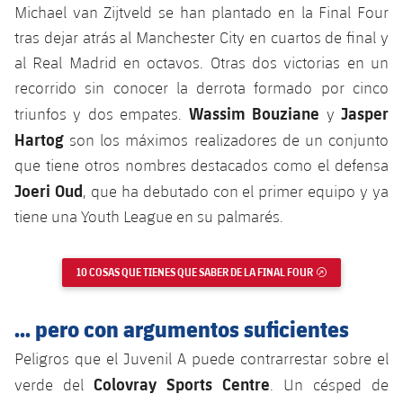
Jugadores
Michael van Zijtveld se han plantado en la Final Four
Clasificaciones
Juvenil
Noticias
Atletismo
tras dejar atrás al Manchester City en cuartos de final y
plusicon
más
Fotos
al Real Madrid en octavos. Otras dos victorias en un
Infantil
Actualidad
Baloncesto en silla de ruedas
recorrido sin conocer la derrota formado por cinco
plusicon
más
Historia
Alevín
Wassim Bouziane
Jasper
triunfos y dos empates.
y
Masculino
Actualidad
Hockey sobre hielo
Hartog
plusicon
más
son los máximos realizadores de un conjunto
Palmarés
que tiene otros nombres destacados como el defensa
Femenino
Jugadores
Actualidad
Hockey hierba
Joeri Oud
plusicon
más
, que ha debutado con el primer equipo y ya
Agenda
tiene una Youth League en su palmarés.
Calendario
Jugadores
Noticias
Patinaje artístico
plusicon
más
Resultados
Calendario
10 COSAS QUE TIENES QUE SABER DE LA FINAL FOUR
ENLACE EXTERN
Hockey Hierba Masculino
Escuela de Patinaje
Actualidad
Clasificaciones
Resultados
Hockey Hierba Femenino
... pero con argumentos suficientes
Plantilla
Rugby
plusicon
más
Peligros que el Juvenil A puede contrarrestar sobre el
Clasificaciones
Agenda
Actualidad
Voleibol
Colovray Sports Centre
verde del
. Un césped de
plusicon
más