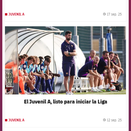
17 sep. 25
JUVENIL A
label.
FCB Barcelona badge
El Juvenil A, listo para iniciar la Liga
12 sep. 25
JUVENIL A
label.