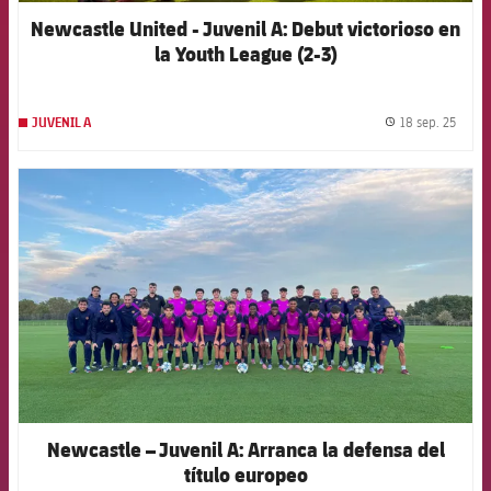
Newcastle United - Juvenil A: Debut victorioso en
la Youth League (2-3)
18 sep. 25
JUVENIL A
label.
FCB Barcelona badge
Newcastle – Juvenil A: Arranca la defensa del
título europeo