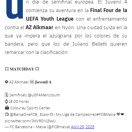
U
Calendario
n día de semifinal europea. El Juvenil A
Campus Verano
Base
Final Four de la
comienza su aventura en la
SUB13
SUB13 B
Entradas
Barça Atlètic
UEFA Youth League
con el enfrentamiento
plusicon
más
PLUSICON
MÁS
SUB12
AZ Alkmaar
contra el
en Nyon. Una ciudad suiza en la
SUB12 C
Gameday Shows
Junior
Primer Equipo
Instalaciones
que ya impera el azulgrana por los colores de su
plusicon
más
SUB11 A
SUB11 C
bandera, pero que los de Juliano Belletti quieren
Resultados
Cadete A
Actualidad
Barça Atlètic
Spotify Camp Nou
remarcar con la clasificación.
plusicon
más
SUB11 B
Clasificación
Cadete B
Calendario
Actualidad
Palau Blaugrana
Base
plusicon
más
💥 𝐌𝐀𝐓𝐂𝐇𝐃𝐀𝐘 💥
SUB10 A
Jugadores
Infantil A
Entradas
Calendario
Estadi Johan Cruyff
Actualidad
⚽ AZ Alkmaar 🆚 𝐉𝐮𝐯𝐞𝐧𝐢𝐥 𝐀
SUB10 B
PLUSICON
MÁS
Fotos
Infantil B
Resultados
Resultados
🗓 Semifinals
@UEFAMensYouth
Juvenil
Barça Cafe
Primer equipo
SUB9 A
plusicon
más
⌚ 18:00 hores
plusicon
más
Historia
Mini
Clasificaciones
🏟 Colovray Sports Center
Clasificaciones
Cadete A
Ciutat Esportiva
Actualidad
SUB9 B
📺
@BarcaOneFCB
, Esport3 i M+ Liga de Campeones
#FCBMasia
💙❤
Barça Atlètic
plusicon
más
Servicios
Palmarés
pic.twitter.com/JMYRDN13wU
plusicon
más
Jugadores
Jugadores
Cadete B
— FC Barcelona - Masia (@FCBmasia)
April 25, 2025
Calendario
SUB8 A
La Masia
Actualidad
Base