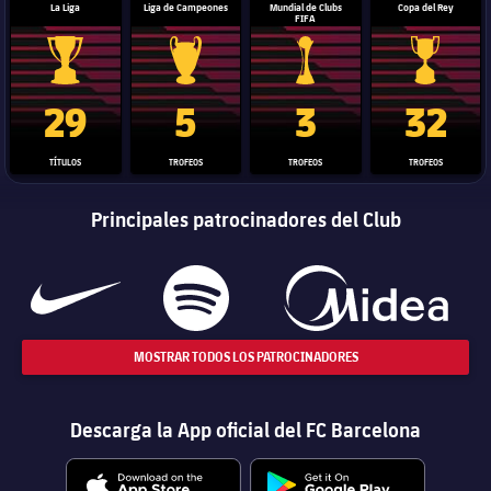
La Liga
Liga de Campeones
Mundial de Clubs
Copa del Rey
FIFA
Trofeo de La Liga
Trofeo de la Liga de Campeones
Trofeo del Mundial de Clube
Copa del 
29
5
3
32
TÍTULOS
TROFEOS
TROFEOS
TROFEOS
Principales patrocinadores del Club
MOSTRAR TODOS LOS PATROCINADORES
Descarga la App oficial del FC Barcelona