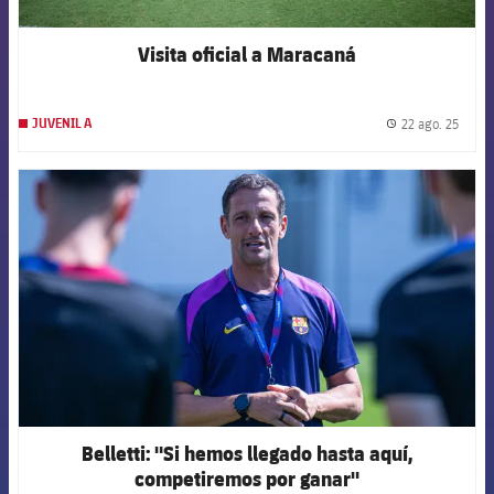
Visita oficial a Maracaná
22 ago. 25
JUVENIL A
label.
FCB Barcelona badge
Belletti: "Si hemos llegado hasta aquí,
competiremos por ganar"