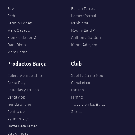
Gavi
Ferran Torres
Pedri
Lamine Yamal
Fermín López
Raphinha
Marc Casadó
Roony Bardghji
Frenkie de Jong
Anthony Gordon
Dani Olmo
Karim Adeyemi
Marc Bernal
Productos Barça
Club
Culers Membership
Spotify Camp Nou
Barça Play
Canal ético
Entradas y Museo
Escudo
Barça App
Himno
Tienda online
Trabaja en las Barça
Centro de
Stores
Ayuda/FAQs
Hazte Beta Tester
Black Friday