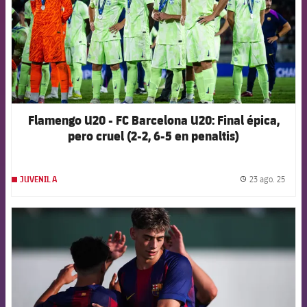
Flamengo U20 - FC Barcelona U20: Final épica,
pero cruel (2-2, 6-5 en penaltis)
23 ago. 25
JUVENIL A
label.
FCB Barcelona badge