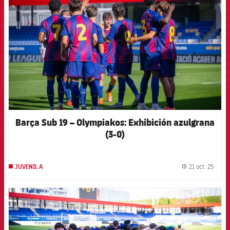
Barça Sub 19 – Olympiakos: Exhibición azulgrana
(3-0)
21 oct. 25
JUVENIL A
label.
FCB Barcelona badge