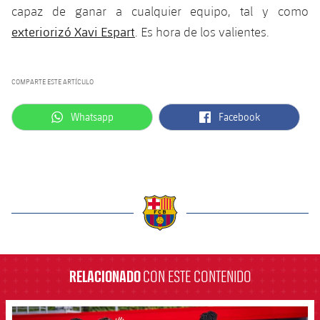
capaz de ganar a cualquier equipo, tal y como
exteriorizó Xavi Espart
. Es hora de los valientes.
COMPARTE ESTE ARTÍCULO
label.aria.whatsapp
label.aria.facebook
Whatsapp
Facebook
label.aria.barcelona
RELACIONADO
CON ESTE CONTENIDO
FCB Barcelona badge