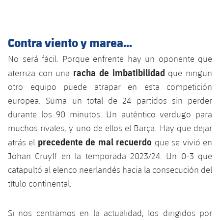
plusicon
más
Servicios Médicos
Acreditaciones
Fotos
Fotos
Infantil A
Entradas
SUB8 B
Calendario
Campus Verano
Actualidad
Accesibilidad
Historia
Instalaciones
Contra viento y marea...
Infantil B
Resultados
Resultados
Juvenil
PLUSICON
MÁS
No será fácil. Porque enfrente hay un oponente que
Palmarés
Clasificaciones
Jugadores
racha de imbatibilidad
aterriza con una
que ningún
Cadete
Primer equipo
plusicon
más
otro equipo puede atrapar en esta competición
Jugadors
Clasificaciones
Infantil
europea. Suma un total de 24 partidos sin perder
Actualidad
Barça Atlètic
plusicon
más
durante los 90 minutos. Un auténtico verdugo para
Fotos
Alevín
Calendario
muchos rivales, y uno de ellos el Barça. Hay que dejar
Actualidad
Base
plusicon
más
precedente de mal recuerdo
atrás el
que se vivió en
Palmarés
Entradas
Calendario
Johan Cruyff en la temporada 2023/24. Un 0-3 que
Campus Verano
Actualidad
Historia
catapultó al elenco neerlandés hacia la consecución del
Resultados
Resultados
Barça C
título continental.
PLUSICON
MÁS
Clasificaciones
Jugadores
Junior
Información general
Si nos centramos en la actualidad, los dirigidos por
plusicon
más