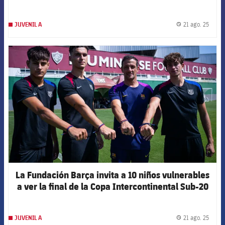
21 ago. 25
JUVENIL A
label.
FCB Barcelona badge
La Fundación Barça invita a 10 niños vulnerables
a ver la final de la Copa Intercontinental Sub-20
21 ago. 25
JUVENIL A
label.