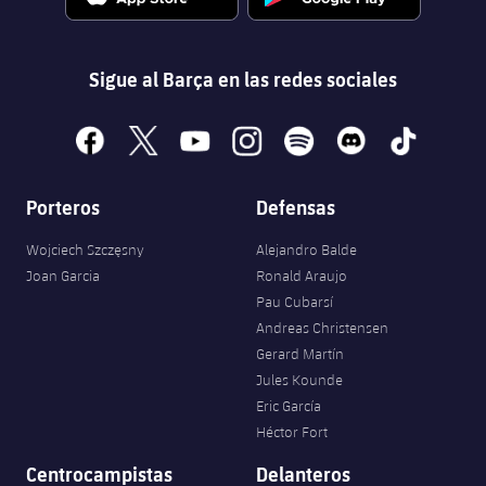
Sigue al Barça en las redes sociales
facebook
x
youtube
instagram
spotify
discord
tiktok
Porteros
Defensas
Wojciech Szczęsny
Alejandro Balde
Joan Garcia
Ronald Araujo
Pau Cubarsí
Andreas Christensen
Gerard Martín
Jules Kounde
Eric García
Héctor Fort
Centrocampistas
Delanteros