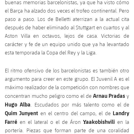
buenas memorias barcelonistas, ya que ha visto cómo
Jugadores
Noticias
Apúntate a las amateurs
el Barça ha alzado dos veces el trofeo continental. Pero
plusicon
más
paso a paso. Los de Belletti aterrizan a la actual cita
Calendario
Voleibol masculino
Apúntate a las amateurs
después de haber eliminado al Stuttgart en cuartos y al
PLUSICON
MÁS
Aston Villa en octavos, lejos de casa. Victorias de
Resultados
Voleibol femenino
Carnet de las Secciones Amateurs
League of Legends
carácter y fe de un equipo unido que ya ha levantado
Clasificaciones
esta temporada la Copa del Rey y la Liga.
VALORANT Rising
Fotos
VALORANT Game Changers
El ritmo ofensivo de los barcelonistas es también otro
argumento para creer en este grupo. El Juvenil A es el
eFootball
máximo realizador de la competición con nombres que
Arnau Pradas
concentran mucho peligro como el de
y
Hugo Alba
. Escudados por más talento como el de
Quim Junyent
Landry
en el centro del campo, el de
Farré
Yaakobishvili
en el lateral o el de Áron
en la
portería. Piezas que forman parte de una coralidad