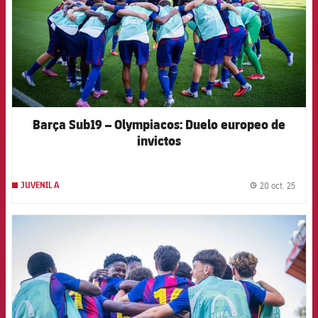
Barça Sub19 – Olympiacos: Duelo europeo de
invictos
20 oct. 25
JUVENIL A
label.
FCB Barcelona badge