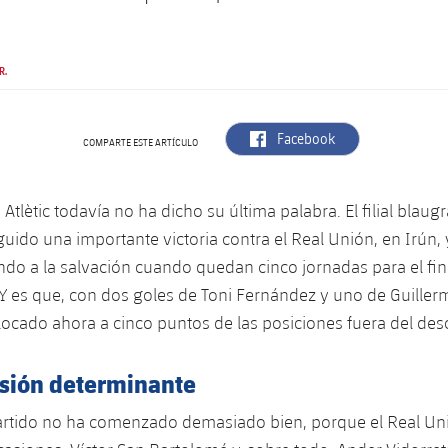
R.
label.aria.facebook
Facebook
COMPARTE ESTE ARTÍCULO
 Atlètic todavía no ha dicho su última palabra. El filial blaug
uido una importante victoria contra el Real Unión, en Irún, 
ndo a la salvación cuando quedan cinco jornadas para el fina
Y es que, con dos goles de Toni Fernández y uno de Guillerm
locado ahora a cinco puntos de las posiciones fuera del des
sión determinante
partido no ha comenzado demasiado bien, porque el Real Un