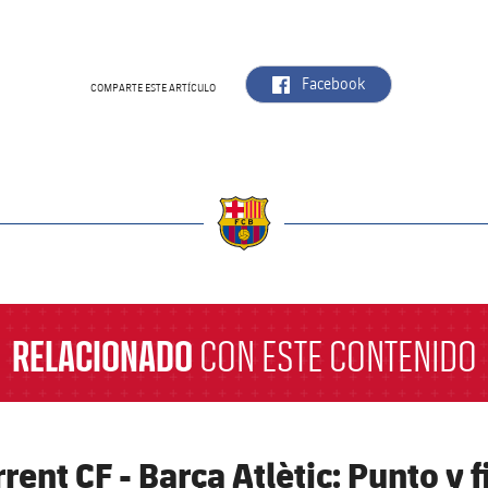
label.aria.facebook
Facebook
COMPARTE ESTE ARTÍCULO
a
RELACIONADO
CON ESTE CONTENIDO
rent CF - Barça Atlètic: Punto y f