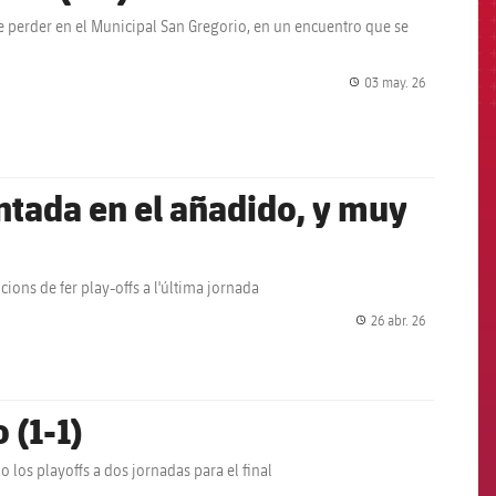
de perder en el Municipal San Gregorio, en un encuentro que se
03 may. 26
label.share.
ontada en el añadido, y muy
ions de fer play-offs a l'última jornada
26 abr. 26
label.share.
 (1-1)
no los playoffs a dos jornadas para el final