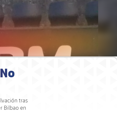
 No
lvación tras
er Bilbao en