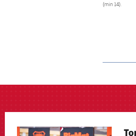
(min 14).
label.aria.barcelon
Tor
FCB Barcelona badge