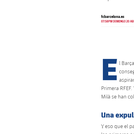
fcbarcelona.es
07:58PM DOMINGO 20 AB
E
l Barça
conseg
aspira
Primera RFEF. 
Milà se han co
Una expul
Y eso que el 