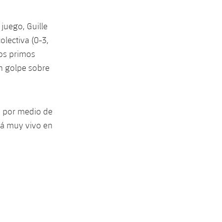
juego, Guille
olectiva (0-3,
dos primos
n golpe sobre
o por medio de
stá muy vivo en