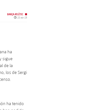
BARÇA ATLÈTIC
Fecha de publicación
20 abr 25
rana ha
y sigue
l de la
o, los de Sergi
censo.
ión ha tenido