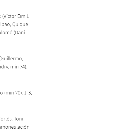
(Víctor Eimil,
Bilbao, Quique
tolomé (Dani
 (Guillermo,
dry, min 74),
o (min 70). 1-3,
Cortés, Toni
e amonestación