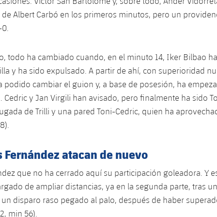
casiones. Víctor San Bartolomé y, sobre todo, Ander Vidorre
s de Albert Carbó en los primeros minutos, pero un providenc
-0.
o, todo ha cambiado cuando, en el minuto 14, Iker Bilbao ha 
la y ha sido expulsado. A partir de ahí, con superioridad nu
ha podido cambiar el guion y, a base de posesión, ha empeza
 Cedric y Jan Virgili han avisado, pero finalmente ha sido T
jugada de Trilli y una pared Toni-Cedric, quien ha aprovechad
8).
s Fernández atacan de nuevo
dez que no ha cerrado aquí su participación goleadora. Y 
argado de ampliar distancias, ya en la segunda parte, tras u
 y un disparo raso pegado al palo, después de haber superad
2, min 56).