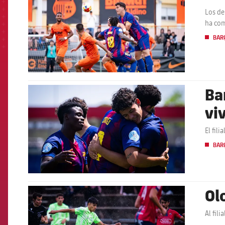
Los de
ha com
BARÇ
Ba
FCB Barcelona badge
viv
El fil
BARÇ
Ol
FCB Barcelona badge
Al fili