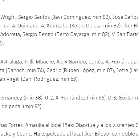
 Wright, Sergio Santos (Javi Domínguez, min 82), José Carlos 
ortua, A. Quintana, A. Aranzabe (Koldo Obieta, min 82), Iker 
Vidorreta, Sergio Benito (Berto Cayarga, min 82), V. San Bar
).
:
Astralaga, Trilli, Mbacke, Aleix Garrido, Cortés, A. Fernández
a (Darvich, min 74), Cedric (Rubén López, min 87), Jofre (Lan
n Virgili (Dani Rodríguez, min 63).
Fernández (min 38). 0-2, A. Fernández (min 56). 0-3, Guillerm
 de penal (min 92).
as Torres. Amarilla al local Iñaki Olaortua y a los visitantes 
cke y Cedric. Ha expulsado al local Iker Bilbao, con dobl