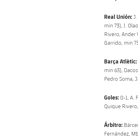
Real Unión:
J.
min 73), I. Ola
Rivero, Ander 
Garrido, min 73
Barça Atlètic
min 63), Dacost
Pedro Soma, Ja
Goles:
0-1, A. 
Quique Rivero,
Árbitro:
Bárcen
Fernández, Mba