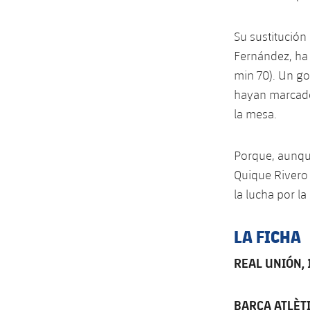
Su sustitución
Fernández, ha 
min 70). Un g
hayan marcado
la mesa.
Porque, aunque
Quique Rivero 
la lucha por l
LA FICHA
REAL UNIÓN, 
BARÇA ATLÈTI