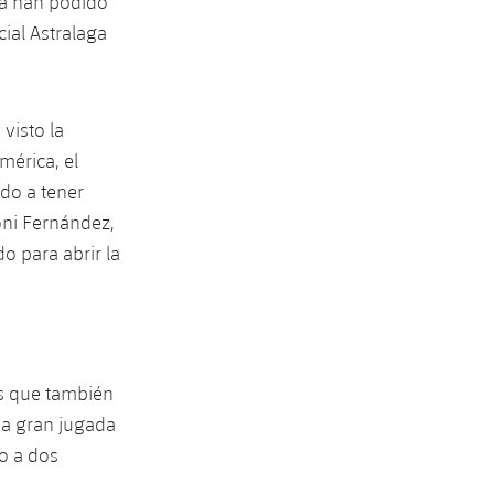
ta han podido
ial Astralaga
visto la
mérica, el
do a tener
oni Fernández,
o para abrir la
es que también
na gran jugada
o a dos