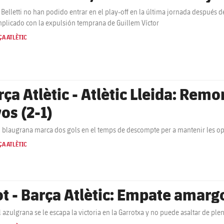
 Belletti no han podido entrar en el play-off en la última jornada después 
plicado con la expulsión temprana de Guillem Víctor
A ATLÈTIC
rça Atlètic - Atlètic Lleida: Rem
os (2-1)
ial blaugrana marca dos gols en el temps de descompte per a mantenir les opc
A ATLÈTIC
ot - Barça Atlètic: Empate amargo
al azulgrana se le escapa la victoria en la Garrotxa y no puede asaltar de ple