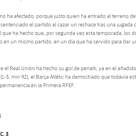
 no ha afectado, porque justo quien ha entrado al terreno de 
sentenciado el partido al cazar un rechace tras una jugada c
ol que ha hecho que, por segunda vez esta temporada, los 
 en un mismo partido, en un día que ha servido para dar u
 el Real Unión ha hecho su gol de penalti, ya en el añadid
(1-3, min 92), el Barça Atlètic ha demostrado que todavía e
a permanencia en la Primera RFEF.
1
C, 3