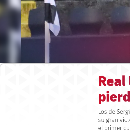
Real 
pierd
Los de Sergi
su gran vict
el primer c