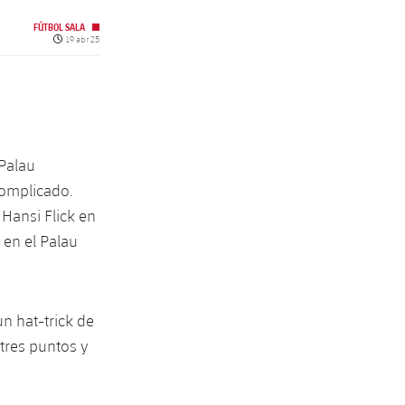
FÚTBOL SALA
Fecha de publicación
19 abr 25
 Palau
complicado.
Hansi Flick en
 en el Palau
n hat-trick de
tres puntos y