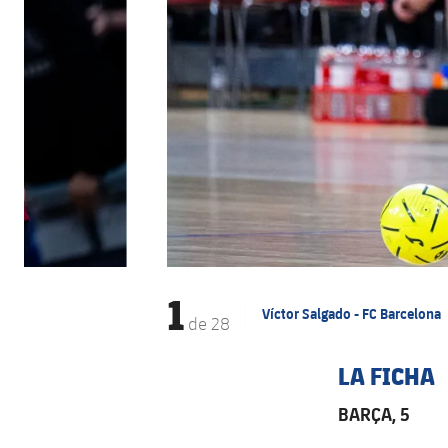
1
Víctor Salgado - FC Barcelona
de
28
LA FICHA
BARÇA, 5