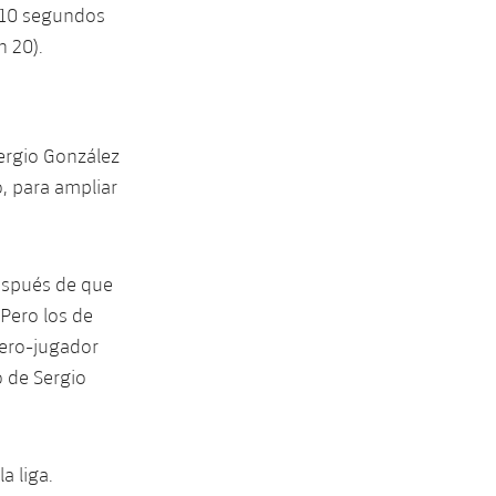
a 10 segundos
n 20).
ergio González
o, para ampliar
después de que
 Pero los de
tero-jugador
o de Sergio
a liga.