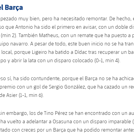
l Barça
mpezado muy bien, pero ha necesitado remontar. De hecho, 
so que Antonio ha sido el primero en avisar, con un doble d
 (min 2). También Matheus, con un remate que ha puesto a 
uipo navarro. A pesar de todo, este buen inicio no se ha tr
 local, porque Ligeiro ha batido a Dídac tras recuperar un ba
o y abrir la lata con un disparo colocado (0-1, min 4).
eso sí, ha sido contundente, porque el Barça no se ha achic
premio con un gol de Sergio González, que ha cazado un re
e Asier (1-1, min 6).
in embargo, los de Tino Pérez se han encontrado con un au
ha vuelto a adelantar a Osasuna con un disparo imparable (1
ntado con creces por un Barça que ha podido remontar ante