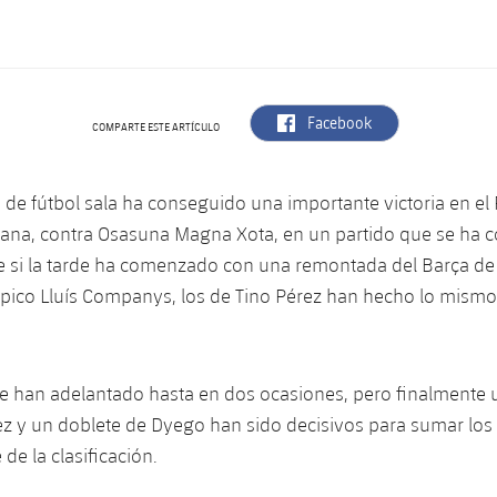
label.aria.facebook
Facebook
COMPARTE ESTE ARTÍCULO
a de fútbol sala ha conseguido una importante victoria en el
ana, contra Osasuna Magna Xota, en un partido que se ha 
 si la tarde ha comenzado con una remontada del Barça de 
mpico Lluís Companys, los de Tino Pérez han hecho lo mismo
e han adelantado hasta en dos ocasiones, pero finalmente u
z y un doblete de Dyego han sido decisivos para sumar los 
 de la clasificación.