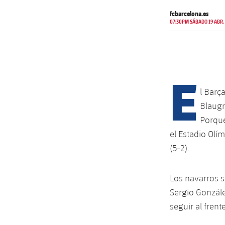
fcbarcelona.es
07:30PM SÁBADO 19 ABR.
E
l Barç
Blaugr
Porque
el Estadio Olí
(5-2).
Los navarros s
Sergio Gonzále
seguir al frente