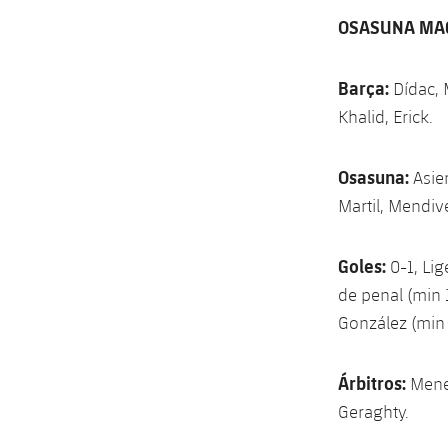
OSASUNA MAG
Barça:
Dídac, 
Khalid, Erick.
Osasuna:
Asie
Martil, Mendive
Goles:
0-1, Lig
de penal (min 1
González (min
Árbitros:
Menen
Geraghty.