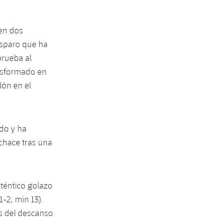
en dos
isparo que ha
prueba al
ansformado en
lón en el
ado y ha
chace tras una
téntico golazo
-2, min 13).
s del descanso