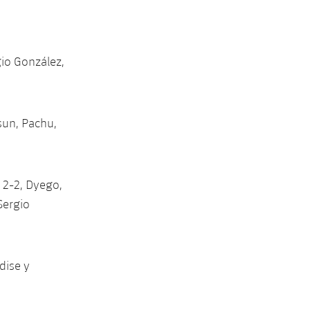
gio González,
rsun, Pachu,
. 2-2, Dyego,
Sergio
ldise y