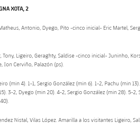
NA XOTA, 2
Matheus, Antonio, Dyego, Pito -cinco inicial- Eric Martel, Ser
r, Tony, Ligeiro, Geraghty, Saldise -cinco inicial- Juninho, Ko
, Ion Cerviño, Palazón (ps).
eiro (min 4). 1-1, Sergio González (min 6). 1-2, Pachu (min 13)
5). 3-2, Dyego (min 20). 4-2, Sergio González (min 28). 5-2, 
 40).
dez Nistal, Vilas López. Amarilla a los visitantes Ligeiro, Sa