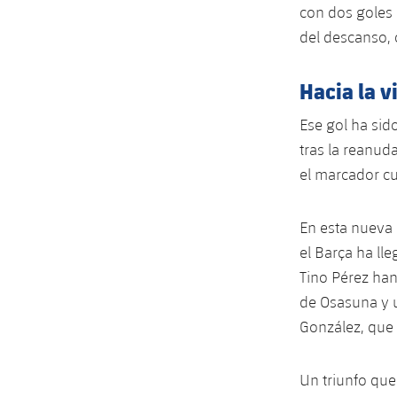
con dos goles 
del descanso, 
Hacia la v
Ese gol ha sid
tras la reanud
el marcador cu
En esta nueva 
el Barça ha lle
Tino Pérez han
de Osasuna y u
González, que 
Un triunfo que 