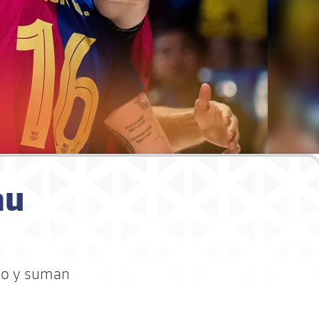
au
rso y suman