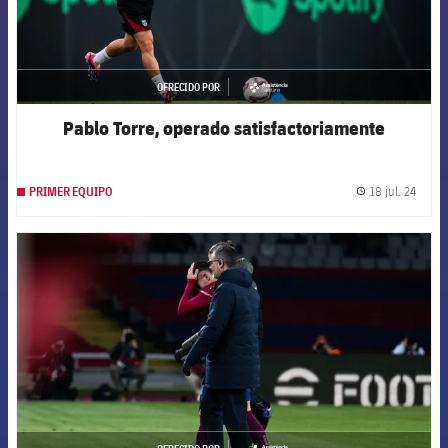
OFRECIDO POR
asistencia
Pablo Torre, operado satisfactoriamente
18 jul. 24
PRIMER EQUIPO
label.
FCB Barcelona badge