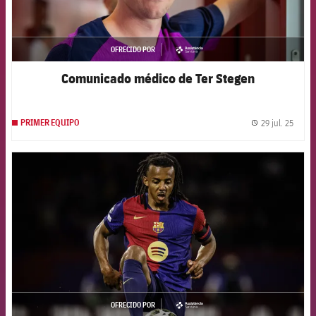
OFRECIDO POR
asistencia
Comunicado médico de Ter Stegen
29 jul. 25
PRIMER EQUIPO
label.
FCB Barcelona badge
OFRECIDO POR
asistencia