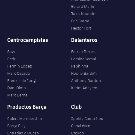
Gerard Martín
Jules Kounde
Eric García
Héctor Fort
Centrocampistas
Delanteros
Gavi
Ferran Torres
Pedri
Lamine Yamal
Fermín López
Raphinha
Marc Casadó
Roony Bardghji
Frenkie de Jong
Anthony Gordon
Dani Olmo
Karim Adeyemi
Marc Bernal
Productos Barça
Club
Culers Membership
Spotify Camp Nou
Barça Play
Canal ético
Entradas y Museo
Escudo