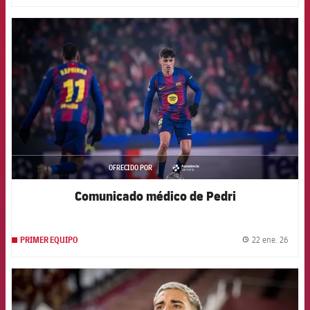
FCB Barcelona badge
OFRECIDO POR
asistencia
Comunicado médico de Pedri
22 ene. 26
PRIMER EQUIPO
label.
FCB Barcelona badge