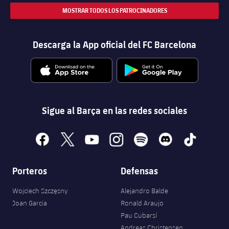
MOSTRAR TODOS LOS PATROCINADORES
Descarga la App oficial del FC Barcelona
Sigue al Barça en las redes sociales
facebook
x
youtube
instagram
spotify
discord
tiktok
Porteros
Defensas
Wojciech Szczęsny
Alejandro Balde
Joan Garcia
Ronald Araujo
Pau Cubarsí
Andreas Christensen