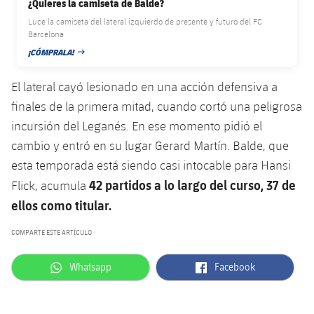
¿Quieres la camiseta de Balde?
plusicon
más
Servicios Médicos
Acreditaciones
Fotos
Fotos
Infantil A
Luce la camiseta del lateral izquierdo de presente y futuro del FC
Entradas
SUB8 B
Calendario
Campus Verano
Actualidad
Barcelona
Accesibilidad
Historia
Instalaciones
¡CÓMPRALA!
Infantil B
FECHA DE PUBLICACIÓN
Resultados
Resultados
Juvenil
PLUSICON
MÁS
Palmarés
El lateral cayó lesionado en una acción defensiva a
Clasificaciones
Jugadores
Cadete
finales de la primera mitad, cuando cortó una peligrosa
Primer equipo
plusicon
más
incursión del Leganés. En ese momento pidió el
Jugadors
Clasificaciones
Infantil
cambio y entró en su lugar Gerard Martín. Balde, que
Actualidad
Barça Atlètic
plusicon
más
esta temporada está siendo casi intocable para Hansi
Fotos
Alevín
Calendario
42 partidos a lo largo del curso, 37 de
Flick, acumula
Actualidad
Base
plusicon
más
Palmarés
ellos como titular.
Entradas
Calendario
Campus Verano
Actualidad
COMPARTE ESTE ARTÍCULO
Historia
Resultados
Resultados
Barça C
label.aria.whatsapp
label.aria.facebook
Whatsapp
Facebook
PLUSICON
MÁS
Clasificaciones
Jugadores
Junior
Información general
plusicon
más