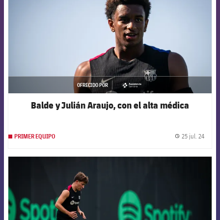
OFRECIDO POR
asistencia
Balde y Julián Araujo, con el alta médica
25 jul. 24
PRIMER EQUIPO
label.
FCB Barcelona badge