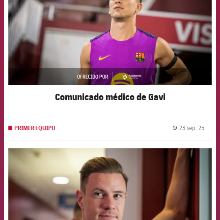
OFRECIDO POR
asistencia
Comunicado médico de Gavi
23 sep. 25
PRIMER EQUIPO
label.
FCB Barcelona badge