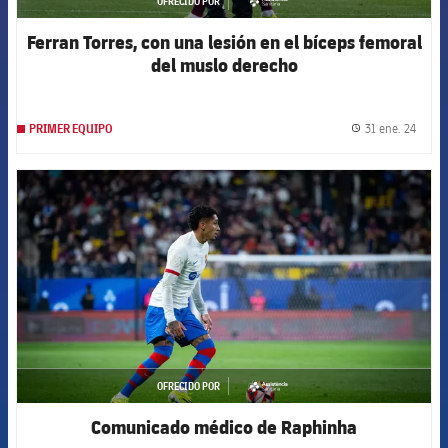
OFRECIDO POR
asistencia
Ferran Torres, con una lesión en el bíceps femoral
del muslo derecho
31 ene. 24
PRIMER EQUIPO
label.
FCB Barcelona badge
OFRECIDO POR
asistencia
Comunicado médico de Raphinha