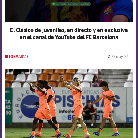
El Clásico de juveniles, en directo y en exclusiva
en el canal de YouTube del FC Barcelona
22 may. 26
FORMATIVO
label.
FCB Barcelona badge