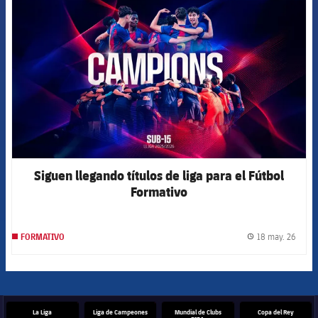
Siguen llegando títulos de liga para el Fútbol
Formativo
18 may. 26
FORMATIVO
label.
La Liga
Liga de Campeones
Mundial de Clubs
Copa del Rey