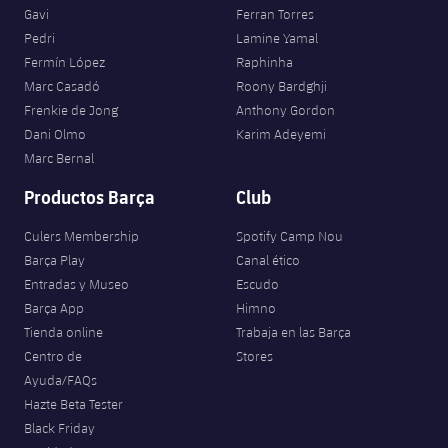
Gavi
Ferran Torres
Pedri
Lamine Yamal
Fermín López
Raphinha
Marc Casadó
Roony Bardghji
Frenkie de Jong
Anthony Gordon
Dani Olmo
Karim Adeyemi
Marc Bernal
Productos Barça
Club
Culers Membership
Spotify Camp Nou
Barça Play
Canal ético
Entradas y Museo
Escudo
Barça App
Himno
Tienda online
Trabaja en las Barça
Centro de
Stores
Ayuda/FAQs
Hazte Beta Tester
Black Friday