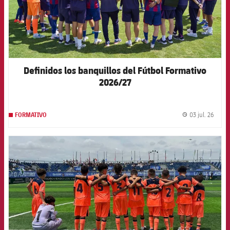
Definidos los banquillos del Fútbol Formativo
2026/27
03 jul. 26
FORMATIVO
label.
FCB Barcelona badge