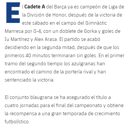
E
Calendario
Campus Verano
Base
Cadete A
l
del Barça ya es campeón de Liga de
SUB13
SUB13 B
la División de Honor, después de la victoria de
Entradas
Barça Atlètic
plusicon
más
PLUSICON
MÁS
este sábado en el campo del Gimnàstic
SUB12
SUB12 C
Gameday Shows
Manresa por 0-4, con un doblete de Gorka y goles de
Junior
Primer Equipo
Instalaciones
plusicon
más
Ïu Martínez y Alex Arasa. El partido se acabó
SUB11 A
SUB11 C
Resultados
Cadete A
decidiendo en la segunda mitad, después de que los
Actualidad
Barça Atlètic
Spotify Camp Nou
plusicon
más
SUB11 B
primeros 40 minutos terminaran sin goles. En el primer
Clasificación
Cadete B
Calendario
tramo del segundo tiempo los azulgranas han
Actualidad
Palau Blaugrana
Base
plusicon
más
SUB10 A
encontrado el camino de la portería rival y han
Jugadores
Infantil A
Entradas
Calendario
sentenciado la victoria.
Estadi Johan Cruyff
Actualidad
SUB10 B
PLUSICON
MÁS
Fotos
Infantil B
Resultados
Resultados
Juvenil
Barça Cafe
Primer equipo
El conjunto blaugrana se ha asegurado el título a
SUB9 A
plusicon
más
plusicon
más
Historia
Mini
cuatro jornadas para el final del campeonato y obtiene
Clasificaciones
Clasificaciones
Cadete A
Ciutat Esportiva
Actualidad
SUB9 B
Barça Atlètic
la recompensa a una gran temporada de crecimiento
plusicon
más
Servicios
Palmarés
plusicon
más
Jugadores
futbolístico.
Jugadores
Cadete B
Calendario
SUB8 A
La Masia
Actualidad
Base