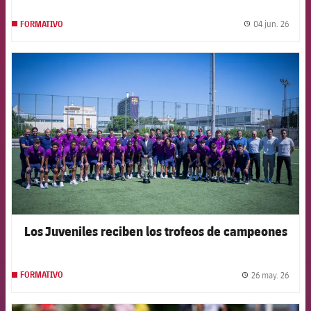
04 jun. 26
FORMATIVO
label.
FCB Barcelona badge
Los Juveniles reciben los trofeos de campeones
26 may. 26
FORMATIVO
label.
FCB Barcelona badge