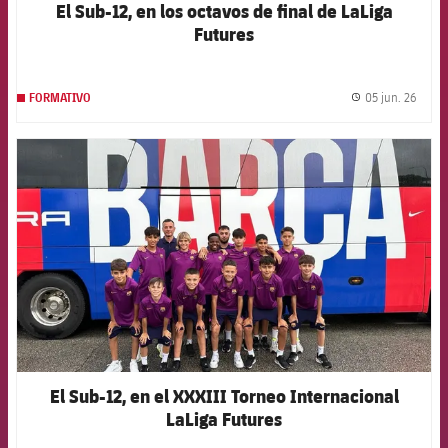
El Sub-12, en los octavos de final de LaLiga
Futures
05 jun. 26
FORMATIVO
label.
FCB Barcelona badge
El Sub-12, en el XXXIII Torneo Internacional
LaLiga Futures