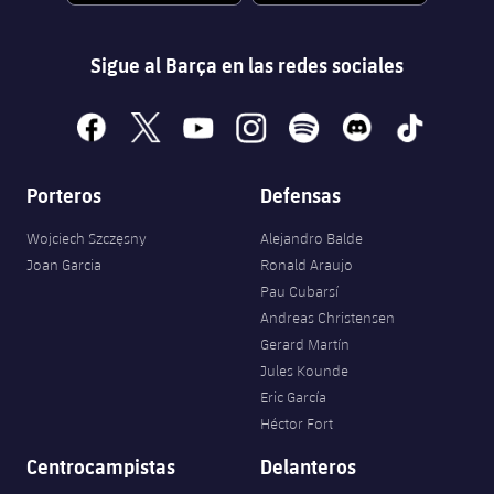
Sigue al Barça en las redes sociales
facebook
x
youtube
instagram
spotify
discord
tiktok
Porteros
Defensas
Wojciech Szczęsny
Alejandro Balde
Joan Garcia
Ronald Araujo
Pau Cubarsí
Andreas Christensen
Gerard Martín
Jules Kounde
Eric García
Héctor Fort
Centrocampistas
Delanteros