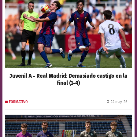
Juvenil A - Real Madrid: Demasiado castigo en la
final (1-4)
24 may. 26
FORMATIVO
label.
FCB Barcelona badge