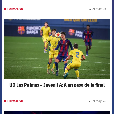
21 may. 26
FORMATIVO
label.
FCB Barcelona badge
UD Las Palmas – Juvenil A: A un paso de la final
21 may. 26
FORMATIVO
label.
FCB Barcelona badge