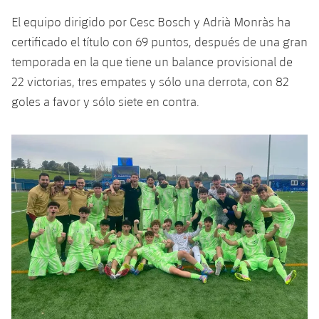
plusicon
más
Servicios Médicos
Acreditaciones
Fotos
Fotos
El equipo dirigido por Cesc Bosch y Adrià Monràs ha
Infantil A
Entradas
SUB8 B
Calendario
Campus Verano
Actualidad
certificado el título con 69 puntos, después de una gran
Accesibilidad
Historia
Instalaciones
Infantil B
temporada en la que tiene un balance provisional de
Resultados
Resultados
Juvenil
22 victorias, tres empates y sólo una derrota, con 82
PLUSICON
MÁS
Palmarés
Clasificaciones
goles a favor y sólo siete en contra.
Jugadores
Cadete
Primer equipo
plusicon
más
Jugadors
Clasificaciones
Infantil
Actualidad
Barça Atlètic
plusicon
más
Fotos
Alevín
Calendario
Actualidad
Base
plusicon
más
Palmarés
Entradas
Calendario
Campus Verano
Actualidad
Historia
Resultados
Resultados
Barça C
PLUSICON
MÁS
Clasificaciones
Jugadores
Junior
Información general
plusicon
más