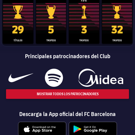
FIFA
Trofeo de La Liga
Trofeo de la Liga de Campeones
Trofeo del Mundial de Clube
Copa del 
29
5
3
32
TÍTULOS
TROFEOS
TROFEOS
TROFEOS
Principales patrocinadores del Club
MOSTRAR TODOS LOS PATROCINADORES
Descarga la App oficial del FC Barcelona