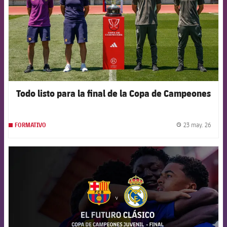
Todo listo para la final de la Copa de Campeones
23 may. 26
FORMATIVO
label.
FCB Barcelona badge