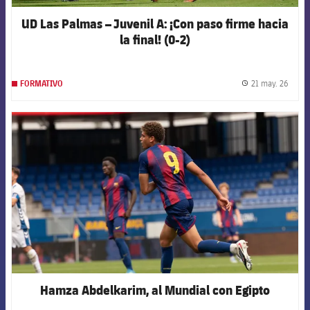
UD Las Palmas – Juvenil A: ¡Con paso firme hacia
la final! (0-2)
21 may. 26
FORMATIVO
label.
FCB Barcelona badge
Hamza Abdelkarim, al Mundial con Egipto