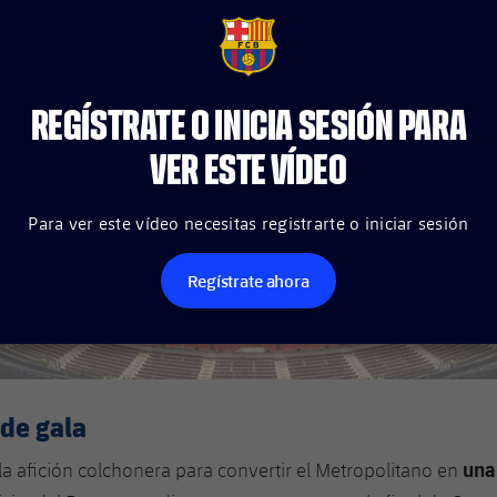
FCB Barcelona badge
REGÍSTRATE O INICIA SESIÓN PARA
VER ESTE VÍDEO
Para ver este vídeo necesitas registrarte o iniciar sesión
Regístrate ahora
de gala
una
la afición colchonera para convertir el Metropolitano en