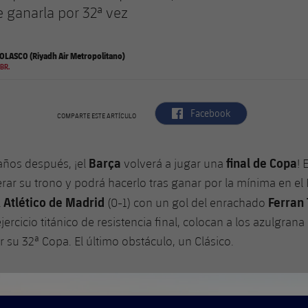
e ganarla por 32ª vez
LASCO (Riyadh Air Metropolitano)
BR.
label.aria.facebook
Facebook
COMPARTE ESTE ARTÍCULO
Barça
final de Copa
años después, ¡el
volverá a jugar una
! 
rar su trono y podrá hacerlo tras ganar por la mínima en el
Atlético de Madrid
Ferran 
l
(0-1) con un gol del enrachado
rcicio titánico de resistencia final, colocan a los azulgrana
 su 32ª Copa. El último obstáculo, un Clásico.