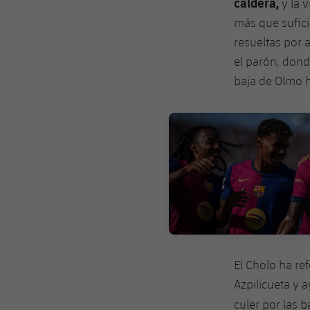
caldera,
y la 
más que sufici
resueltas por 
el parón, dond
baja de Olmo h
FC Barcelona club badge
El Cholo ha re
Azpilicueta y 
culer por las 