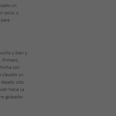
ozado un
or poco, y
 para
mucho y bien y
 Primero,
phinha con
a clavado un
a dejado solo
uler hacia La
o goleador