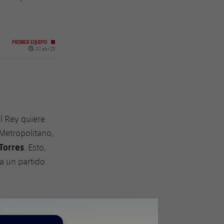
PRIMER EQUIPO
Fecha de publicación
02 abr 25
El Rey quiere
 Metropolitano,
Torres
. Esto,
 a un partido