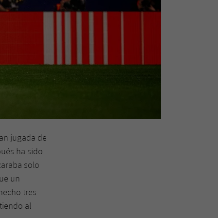
ran jugada de
pués ha sido
caraba solo
que un
hecho tres
tiendo al