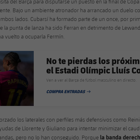
visita del Barça para disputarse un puesto en la final de Cop
ente. Bajo un ambiente atronador ha arrancado un duelo co
ambos lados. Cubarsí ha formado parte de un once, por pri
e la punta de lanza ha sido Ferran en detrimento de Lewand
a vuelto a ocuparla Fermín.
No te pierdas los próxim
el Estadi Olímpic Lluís
Ven a ver al Barça de fútbol masculino en directo.
COMPRA ENTRADAS
FECHA DE PUBLICACIÓN
forzado los laterales con perfiles más defensivos como Reini
ayudas de Llorente y Giuliano para intentar minimizar el caud
la banda derec
bandas, pero no lo han conseguido. Porque