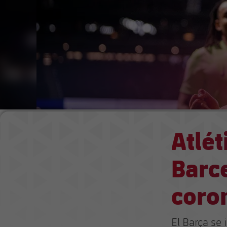
Atlét
Barce
coron
El Barça se 