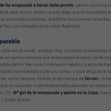
de ha empezado a hacer daño pronto
. Lamine Yamal ha r
e la casa, con un disparo al palo largo que no ha entrado p
rça acumulaba ocasiones, el Atlético iba sumando amarillas,
De Paul, con entradas duras sobre Raphinha.
mparable
 - esta vez de verde - estaban muy cómodos, presionando 
es en campo contrario que amenazaban el marco de Musso.
odido definir bien una combinación rápida y precisa de Ra
 Tiburón ha empezado a oler a su presa, y poco después le h
Ferran
ine, como siempre, ha leído el desmarque de
y lo h
 que ha superado cruzándole el balón para abrir el camino c
16º gol de la temporada y quinto en la Copa,
in. 27).
máxim
 y Julián Álvarez.