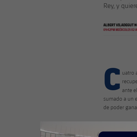
Rey, y quier
ALBERT VILADEGUT NO
09:42PM MIÉRCOLES 02 A
C
uatro 
recupe
ante e
sumado a un eje
de poder ganar