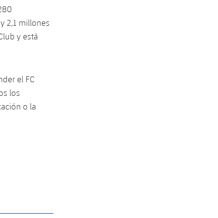
 280
y 2,1 millones
Club y está
nder el FC
os los
cación o la