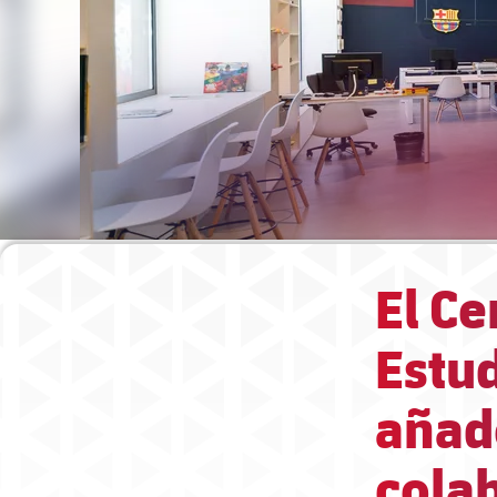
El C
Estud
añad
colab