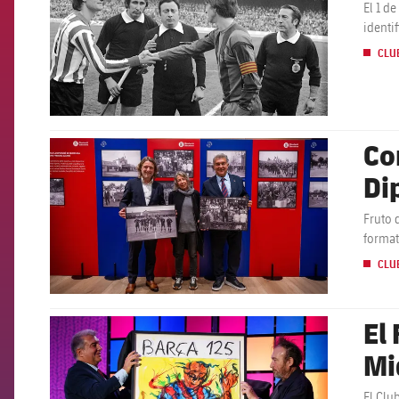
El 1 d
identi
CLU
Co
FCB Barcelona badge
Di
fo
Fruto 
format
CLU
El
FCB Barcelona badge
Mi
El Clu