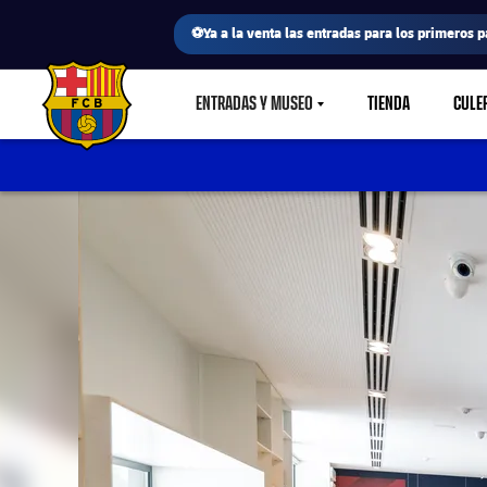
⚽Ya a la venta las entradas para los primeros p
ENTRADAS Y MUSEO
TIENDA
CULE
LABEL.SHARE.CARETDOWN
FC Barcelona club badge