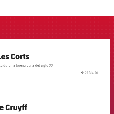
Les Corts
a durante buena parte del siglo XX
04 feb. 26
label.share.
e Cruyff