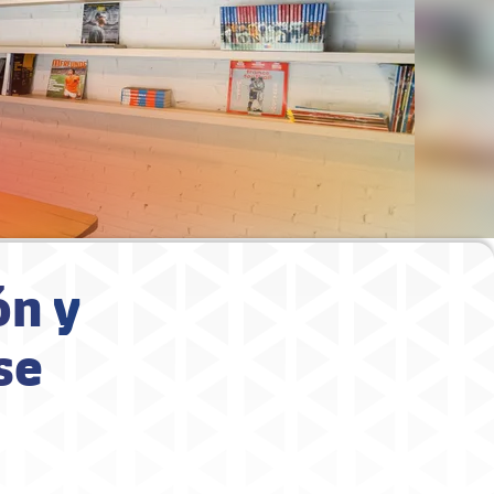
ón y
se