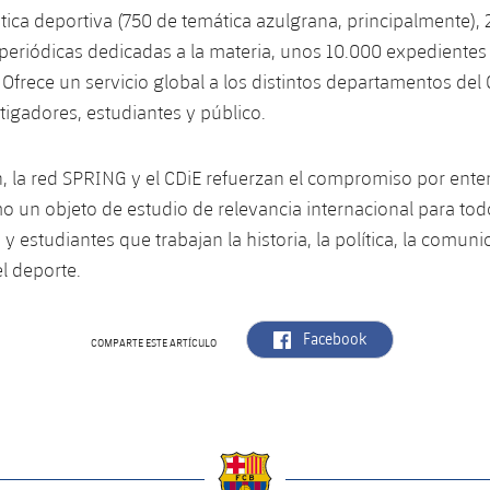
ática deportiva (750 de temática azulgrana, principalmente),
periódicas dedicadas a la materia, unos 10.000 expedientes 
 Ofrece un servicio global a los distintos departamentos del 
stigadores, estudiantes y público.
, la red SPRING y el CDiE refuerzan el compromiso por ente
 un objeto de estudio de relevancia internacional para tod
y estudiantes que trabajan la historia, la política, la comuni
el deporte.
label.aria.facebook
Facebook
COMPARTE ESTE ARTÍCULO