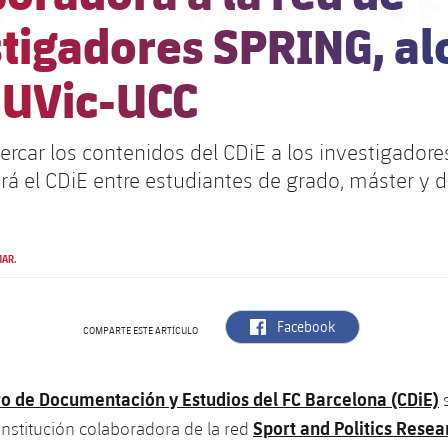
stigadores SPRING, al
 UVic-UCC
ercar los contenidos del CDiE a los investigadores
á el CDiE entre estudiantes de grado, máster y 
MAR.
label.aria.facebook
Facebook
COMPARTE ESTE ARTÍCULO
o de Documentación y Estudios del FC Barcelona (CDiE)
s
Sport and Politics Resea
nstitución colaboradora de la red