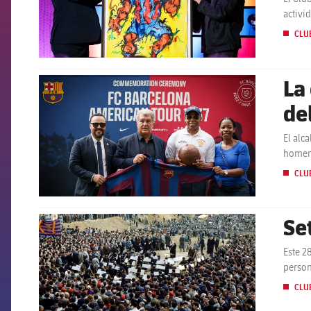
activi
CLU
La
FCB Barcelona badge
de
en
El alc
homena
CLU
Se
FCB Barcelona badge
Este 2
person
CLU