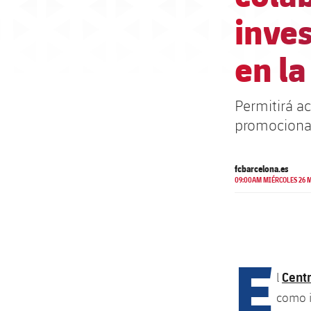
inve
en la
Permitirá ac
promocionar
fcbarcelona.es
09:00AM MIÉRCOLES 26 
E
Centr
l
como i