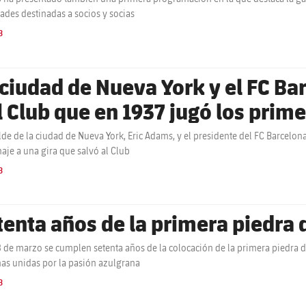
dades destinadas a socios y socias
B
 ciudad de Nueva York y el FC Ba
l Club que en 1937 jugó los prim
 Estados Unidos en Brooklyn
alde de la ciudad de Nueva York, Eric Adams, y el presidente del FC Barcelona
je a una gira que salvó al Club
B
tenta años de la primera piedra
8 de marzo se cumplen setenta años de la colocación de la primera piedr
as unidas por la pasión azulgrana
B