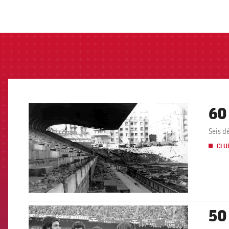
label.aria.barcelon
60
FCB Barcelona badge
Seis d
CLU
50
FCB Barcelona badge