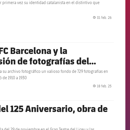
or primera vez su identidad catalanista en el distintivo que
01 feb. 26
label.share.
FC Barcelona y la
sión de fotografías del
 su archivo fotográfico un valioso fondo de 729 fotografías en
ó de 1910 a 1930
18 feb. 25
label.share.
del 125 Aniversario, obra de
 del 29 de noviembre en el Gran Teatre del Liceu y las