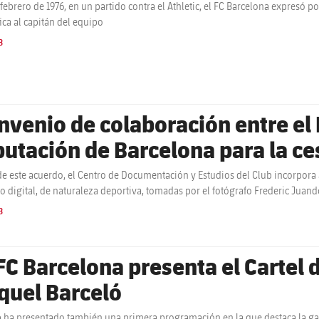
e febrero de 1976, en un partido contra el Athletic, el FC Barcelona expresó p
fica al capitán del equipo
B
nvenio de colaboración entre el 
putación de Barcelona para la ce
ndo Frederic Juandó
de este acuerdo, el Centro de Documentación y Estudios del Club incorpora a
o digital, de naturaleza deportiva, tomadas por el fotógrafo Frederic Juand
B
 FC Barcelona presenta el Cartel 
quel Barceló
b ha presentado también una primera programación en la que destaca la gala