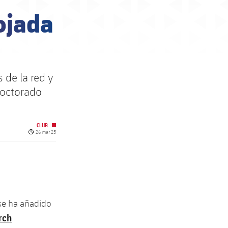
ojada
 de la red y
doctorado
CLUB
Fecha de publicación
26 mar 25
e ha añadido
rch