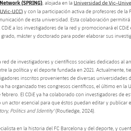
l Network (SPRING)
Universidad de Vic–Unive
, alojada en la
(UVic-UCC)
y con la participación activa de profesores de la 
nicación de esta universidad. Esta colaboración permitirá 
 CDiE a los investigadores de la red y promocionará el CDiE 
 grado, máster y doctorado para poder elaborar sus investi
red de investigadores y científicos sociales dedicados al aná
ntre la política y el deporte fundada en 2021. Actualmente, t
igadores inscritos provenientes de diversas universidades 
 ya ha organizado tres congresos científicos, el último en la
e febrero. El CDiE ya ha colaborado con investigadores de e
 un actor esencial para que éstos puedan editar y publicar el
ory, Politics and Identity
'
(Routledge, 2024).
cialista en la historia del FC Barcelona y del deporte, y cuen