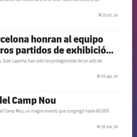
15 oct. 24
label.share.
rcelona honran al equipo
eros partidos de exhibición
, ​​Joan Laporta, han sido los protagonistas de un acto de
03 ago. 24
label.share.
 del Camp Nou
a del Camp Nou, un magno evento que congregó hasta 60.000
28 mar. 24
label.share.