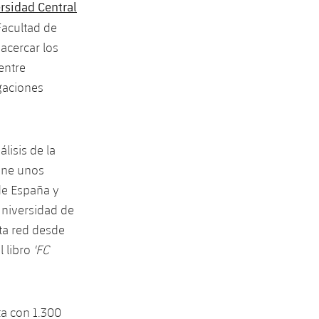
rsidad Central
Facultad de
acercar los
entre
gaciones
lisis de la
iene unos
de España y
 Universidad de
sta red desde
 libro
'
FC
ta con 1.300