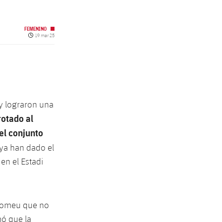
FEMENINO
Fecha de publicación
19 mar 25
 y lograron una
rotado al
el conjunto
a han dado el
en el Estadi
 Romeu que no
mó que la