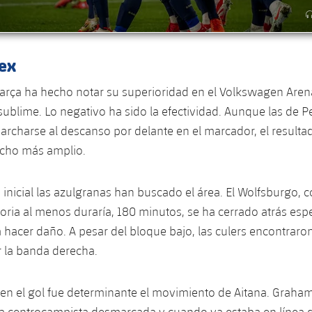
 ex
 Barça ha hecho notar su superioridad en el Volkswagen Are
sublime. Lo negativo ha sido la efectividad. Aunque las de
rcharse al descanso por delante en el marcador, el resulta
cho más amplio.
o inicial las azulgranas han buscado el área. El Wolfsburgo, 
toria al menos duraría, 180 minutos, se ha cerrado atrás es
a hacer daño. A pesar del bloque bajo, las culers encontraron
 la banda derecha.
en el gol fue determinante el movimiento de Aitana. Graha
la centrocampista desmarcada y cuando ya estaba en línea 