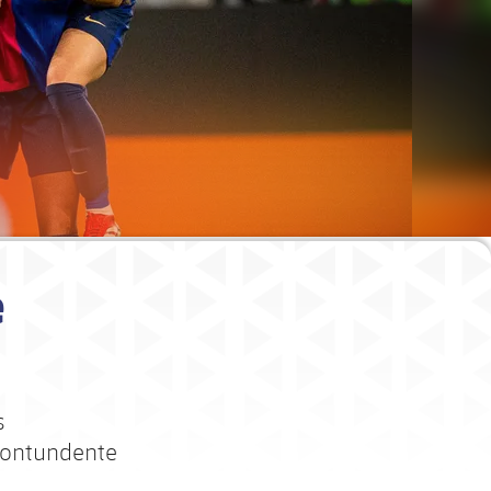
e
s
 contundente