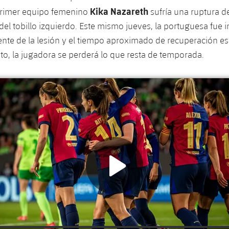
Kika Nazareth
primer equipo femenino
sufría una ruptura d
 del tobillo izquierdo. Este mismo jueves, la portuguesa fue 
ente de la lesión y el tiempo aproximado de recuperación es
to, la jugadora se perderá lo que resta de temporada.