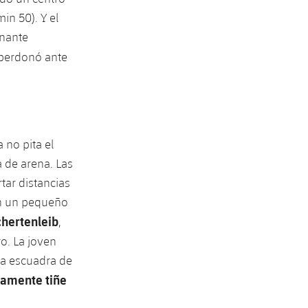
in 50). Y el
inante
perdonó ante
 no pita el
a de arena. Las
tar distancias
 en un pequeño
hertenleib
,
ro. La joven
la escuadra de
camente tiñe