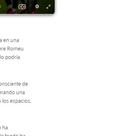
na en una
 Pere Romeu
do podría
consciente de
perando una
 los espacios,
m ha
de fondo ha