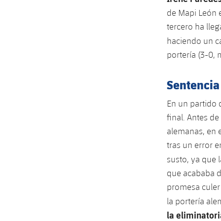
de Mapi León e
tercero ha ll
haciendo un c
portería (3-0, 
Sentencia 
En un partido 
final. Antes de
alemanas, en e
tras un error 
susto, ya que 
que acababa de
promesa culer 
la portería al
la eliminator