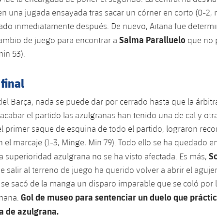
n una jugada ensayada tras sacar un córner en corto (0-2, m
egado inmediatamente después. De nuevo, Aitana fue determ
Salma Paralluelo
ambio de juego para encontrar a
que no 
min 53).
final
del Barça, nada se puede dar por cerrado hasta que la árbitra
 acabar el partido las azulgranas han tenido una de cal y otr
l primer saque de esquina de todo el partido, lograron recor
en el marcaje (1-3, Minge, Min 79). Todo ello se ha quedado
Sc
la superioridad azulgrana no se ha visto afectada. Es más,
 salir al terreno de juego ha querido volver a abrir el aguje
se sacó de la manga un disparo imparable que se coló por 
Gol de museo para sentenciar un duelo que prácti
emana.
ia de azulgrana.