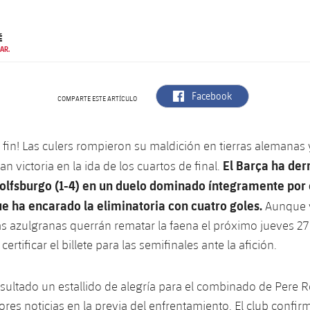
É
AR.
label.aria.facebook
Facebook
COMPARTE ESTE ARTÍCULO
 fin! Las culers rompieron su maldición en tierras alemanas
El Barça ha der
an victoria en la ida de los cuartos de final.
olfsburgo (1-4) en un duelo dominado íntegramente por 
e ha encarado la eliminatoria con cuatro goles.
Aunque y
as azulgranas querrán rematar la faena el próximo jueves 27 
certificar el billete para las semifinales ante la afición.
esultado un estallido de alegría para el combinado de Pere
ores noticias en la previa del enfrentamiento. El club confir