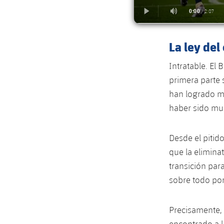
La ley del
Intratable. El
primera parte 
han logrado ma
haber sido mu
Desde el pitid
que la elimina
transición par
sobre todo por
Precisamente, 
encontrado a 