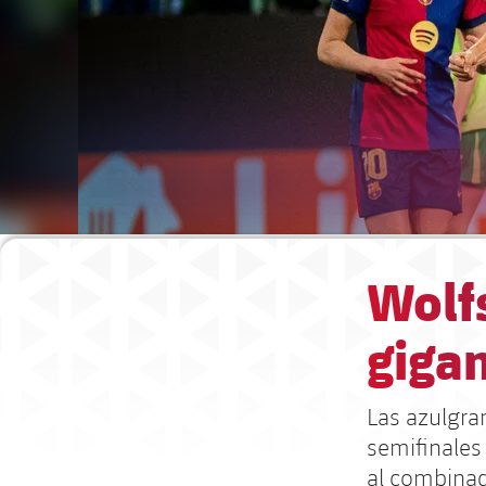
Wolfs
gigan
Las azulgra
semifinales
al combinad