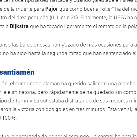
Pajor
e de la muerte para
que como buena "killer" ha definid
tro del área pequeña (0-1, min 26). Finalmente, la UEFA ha 
Dijkstra
rta a
que ha tocado ligeramente el remate de la pol
canso las barcelonesas han gozado de más ocasiones para a
 no ha sido hasta la segunda mitad que han sentenciado el
 santiamén
ción, el combinado alemán ha querido salir con una marcha
ar la eliminatoria, pero rápidamente se ha quedado sin combu
ipo de Tommy Stroot estaba disfrutando de sus mejores min
aron la victoria con dos goles en tres minutos. Esta vez sí, l
l 100%.
s
fue la encargada de poner el segundo. La central ha desvi