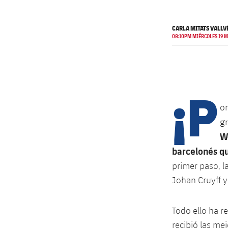
CARLA MITATS VALLV
08:10PM MIÉRCOLES 19 M
¡P
or
gr
W
barcelonés qu
primer paso, l
Johan Cruyff y 
Todo ello ha r
recibió las mej