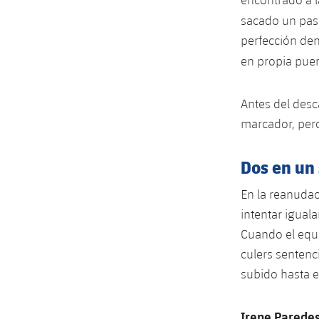
sacado un pas
perfección den
en propia pue
Antes del des
marcador, pero
Dos en un
En la reanuda
intentar igual
Cuando el equ
culers sentenci
subido hasta e
Irene Parede