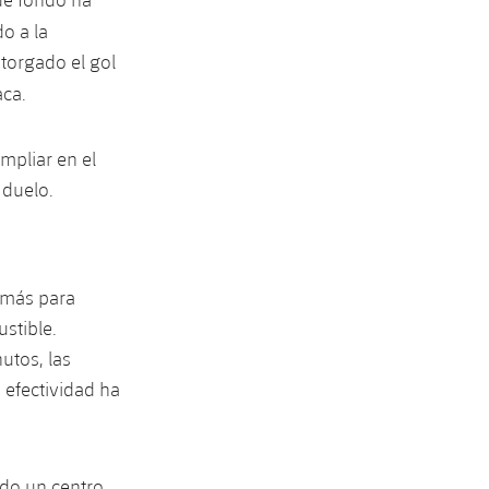
o a la
otorgado el gol
aca.
mpliar en el
 duelo.
 más para
stible.
utos, las
a efectividad ha
ado un centro