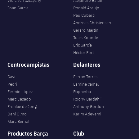
Wojciech Szczęsny
Alejandro Balde
Joan Garcia
Ronald Araujo
Pau Cubarsí
Andreas Christensen
Gerard Martín
Jules Kounde
Eric García
Héctor Fort
Centrocampistas
Delanteros
Gavi
Ferran Torres
Pedri
Lamine Yamal
Fermín López
Raphinha
Marc Casadó
Roony Bardghji
Frenkie de Jong
Anthony Gordon
Dani Olmo
Karim Adeyemi
Marc Bernal
Productos Barça
Club