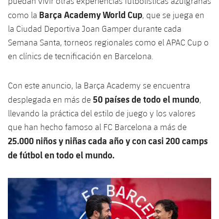
puedan vivir otras experiencias futbolísticas azulgranas
Jugadores
Clasificaciones
Juvenil
Barça Academy World Cup
como la
, que se juega en
Noticias
Atletismo
plusicon
más
la Ciudad Deportiva Joan Gamper durante cada
Fotos
Infantil
Semana Santa, torneos regionales como el APAC Cup o
Actualidad
Baloncesto en silla de ruedas
plusicon
más
Historia
en clínics de tecnificación en Barcelona.
Alevín
Masculino
Actualidad
Hockey sobre hielo
plusicon
más
Palmarés
Con este anuncio, la Barça Academy se encuentra
Femenino
Jugadores
Actualidad
50 países de todo el mundo
Hockey hierba
desplegada en más de
,
plusicon
más
llevando la práctica del estilo de juego y los valores
Agenda
Calendario
Jugadores
Noticias
Patinaje artístico
que han hecho famoso al FC Barcelona a más de
plusicon
más
25.000 niños y niñas cada año y con casi 200 camps
Resultados
Calendario
Hockey Hierba Masculino
Escuela de Patinaje
Actualidad
de fútbol en todo el mundo.
Clasificaciones
Resultados
Hockey Hierba Femenino
Plantilla
Rugby
plusicon
más
Anterior
label.aria.chevronleft
Siguiente
label.aria.
Clasificaciones
Agenda
Actualidad
Voleibol
plusicon
más