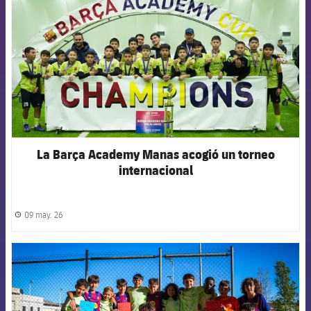
La Barça Academy Manas acogió un torneo
internacional
09 may. 26
label.share.clock
FCB Barcelona badge