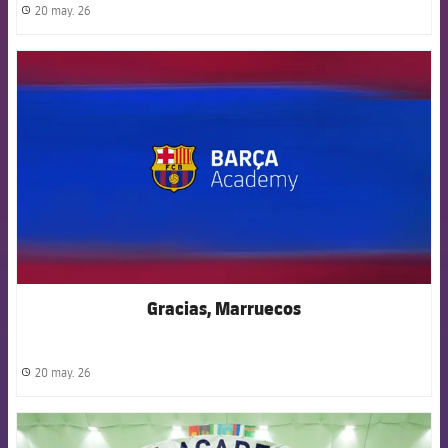
20 may. 26
label.share.clock
FCB Barcelona badge
Gracias, Marruecos
20 may. 26
label.share.clock
FCB Barcelona badge