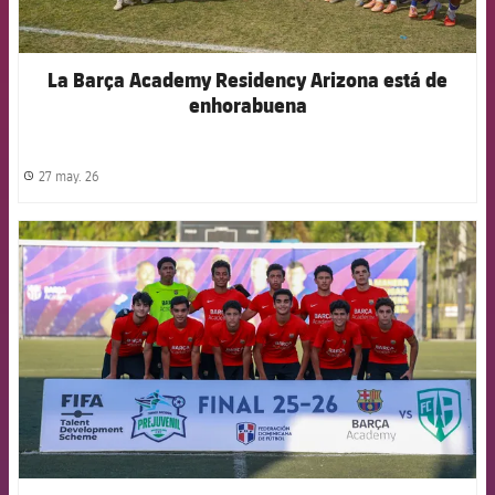
La Barça Academy Residency Arizona está de
enhorabuena
27 may. 26
label.share.clock
FCB Barcelona badge