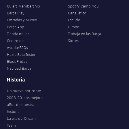
Culers Membership
Spotify Camp Nou
Barça Play
Canal ético
Entradas y Museo
Escudo
Barça App
Himno
Tienda online
Trabaja en las Barça
Centro de
Stores
Ayuda/FAQs
Hazte Beta Tester
Black Friday
Navidad Barça
Historia
Un nuevo horizonte
2008-20. Los mejores
años de nuestra
historia
La era del Dream
Team