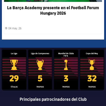
La Barça Academy presente en el Football Forum
Hungary 2026
04 may. 26
label.share.clock
La Liga
Liga de Campeones
Mundial de Clubs
Copa del Rey
FIFA
Trofeo de La Liga
Trofeo de la Liga de Campeones
Trofeo del Mundial de Clube
Copa del 
29
5
3
32
TÍTULOS
TROFEOS
TROFEOS
TROFEOS
Principales patrocinadores del Club