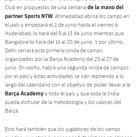
plusicon
más
Servicios Médicos
Acreditaciones
Fotos
de la mano del
Club en propuestas de una semana
Fotos
Infantil A
Entradas
SUB8 B
Calendario
partner Sports NTW
Campus Verano
Actualidad
. Ahmedabad abrirá los camps en
Accesibilidad
Historia
Instalaciones
el país y empezará el 2 de junio hasta el viernes 6.
Infantil B
Resultados
Resultados
Juvenil
Hyderabad, lo hará del 9 al 13 de junio mientras que
PLUSICON
MÁS
Palmarés
Bangalore lo hará del 16 al 20 de junio. Y por último,
Clasificaciones
Jugadores
Cadete
Primer equipo
Delhi cerrará esta primera ronda de camps
plusicon
más
Jugadors
organizados por la Barça Academy del 23 al 27 de
Clasificaciones
Infantil
Actualidad
Barça Atlètic
junio. En otoño, habrá una segunda ronda de campos
plusicon
más
Fotos
por el país y estas actividades se irán repitiendo a lo
Alevín
Calendario
Actualidad
Base
largo del calendario con el objetivo de poder llevar a la
plusicon
más
Palmarés
Barça Academy
a todo el país y que toda la India
Entradas
Calendario
Campus Verano
Actualidad
pueda disfrutar de la metodología y los valores del
Historia
Resultados
Barça.
Resultados
Barça C
PLUSICON
MÁS
Clasificaciones
Jugadores
Esto hará también que los jugadores de los camps
Junior
Información general
plusicon
más