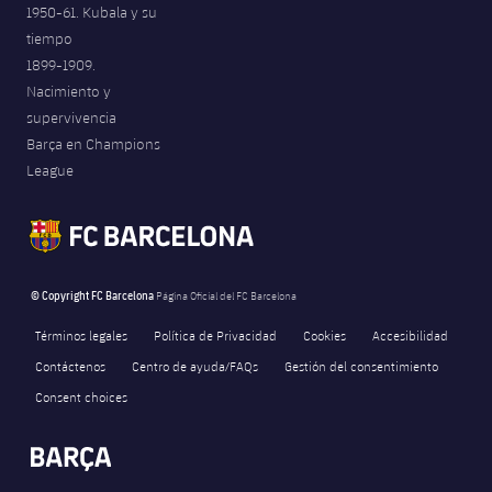
1950-61. Kubala y su
tiempo
1899-1909.
Nacimiento y
supervivencia
Barça en Champions
League
© Copyright FC Barcelona
Página Oficial del FC Barcelona
Términos legales
Política de Privacidad
Cookies
Accesibilidad
Contáctenos
Centro de ayuda/FAQs
Gestión del consentimiento
Consent choices
FORÇA BARÇA
2,234
label.aria.fire
Força Barça
label.aria.forcabarca