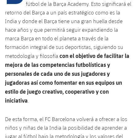
Calendario
Campus Verano
Base
fútbol de la Barça Academy. Esto significará el
SUB13
retorno del Barça a un país estratégico como es la
SUB13 B
Entradas
Barça Atlètic
plusicon
más
India y donde el Barça tiene una gran huella desde
PLUSICON
MÁS
SUB12
SUB12 C
hace años y que permitirá seguir expandiendo la
Gameday Shows
Junior
Primer Equipo
Instalaciones
plusicon
más
marca Barça en todo el planeta a través de la
SUB11 A
SUB11 C
formación integral de sus deportistas, siguiendo su
Resultados
Cadete A
Actualidad
Barça Atlètic
Spotify Camp Nou
plusicon
más
con el objetivo de facilitar la
metodología y filosofía
SUB11 B
Clasificación
mejora de las competencias futbolísticas y
Cadete B
Calendario
Actualidad
Palau Blaugrana
Base
plusicon
más
personales de cada uno de sus jugadores y
SUB10 A
Jugadores
Infantil A
jugadoras así como fomentar en sus equipos un
Entradas
Calendario
Estadi Johan Cruyff
Actualidad
SUB10 B
estilo de juego creativo, cooperativo y con
PLUSICON
MÁS
Fotos
Infantil B
Resultados
Resultados
iniciativa
.
Juvenil
Barça Cafe
Primer equipo
SUB9 A
plusicon
más
plusicon
más
Historia
Mini
Clasificaciones
Clasificaciones
Cadete A
De esta forma, el FC Barcelona volverá a ofrecer a los
Ciutat Esportiva
Actualidad
SUB9 B
Barça Atlètic
plusicon
más
Servicios
Palmarés
niños y niñas de la India la posibilidad de aprender a
plusicon
más
Jugadores
Jugadores
Cadete B
Calendario
SUB8 A
La Masia
jugar al fútbol bajo la metodología y los valores del
Actualidad
Base