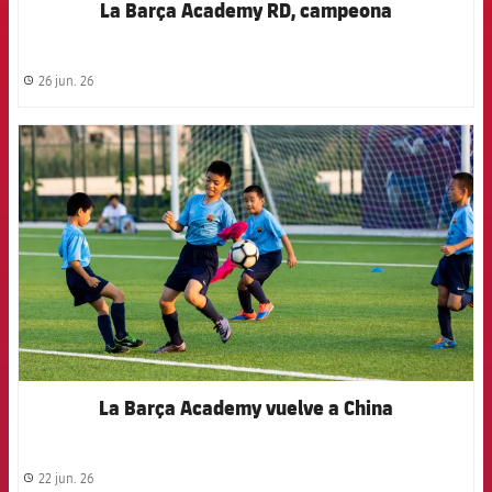
La Barça Academy RD, campeona
26 jun. 26
label.share.clock
FCB Barcelona badge
La Barça Academy vuelve a China
22 jun. 26
label.share.clock