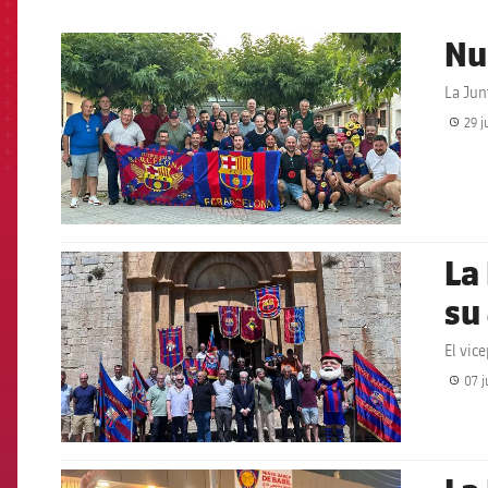
Nu
FCB Barcelona badge
La Jun
29 j
La
FCB Barcelona badge
su
El vic
07 j
FCB Barcelona badge