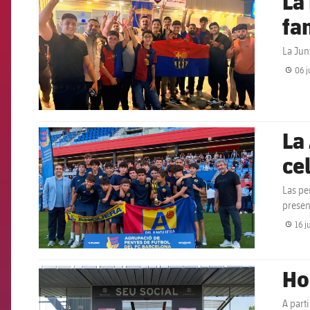
La
fa
La Jun
06 j
La
FCB Barcelona badge
ce
Las pe
presen
16 j
Ho
FCB Barcelona badge
A parti