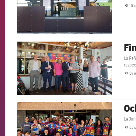
10 j
Fi
FCB Barcelona badge
La Peñ
respec
09 j
Oc
FCB Barcelona badge
La Jun
01 j