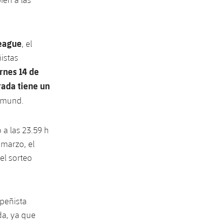
League
, el
istas
ernes 14 de
rada tiene un
rtmund.
 a las 23.59 h
 marzo, el
el sorteo
peñista
da, ya que