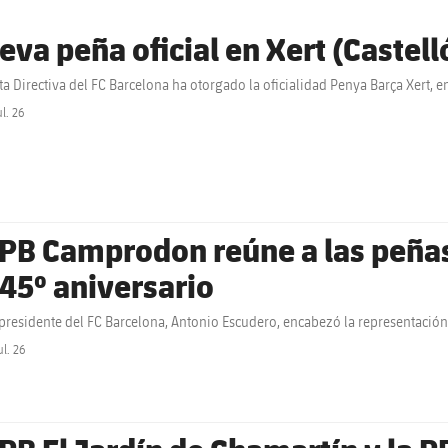
eva peña oficial en Xert (Castell
ta Directiva del FC Barcelona ha otorgado la oficialidad Penya Barça Xert, e
ul. 26
label.share.clock
 PB Camprodon reúne a las peñas
 45º aniversario
epresidente del FC Barcelona, Antonio Escudero, encabezó la representación 
ul. 26
label.share.clock