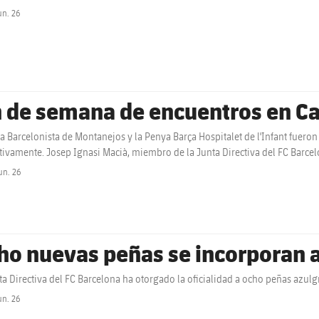
un. 26
label.share.clock
n de semana de encuentros en Ca
a Barcelonista de Montanejos y la Penya Barça Hospitalet de l'Infant fuero
tivamente. Josep Ignasi Macià, miembro de la Junta Directiva del FC Barce
un. 26
label.share.clock
ho nuevas peñas se incorporan a
ta Directiva del FC Barcelona ha otorgado la oficialidad a ocho peñas azulgr
un. 26
label.share.clock