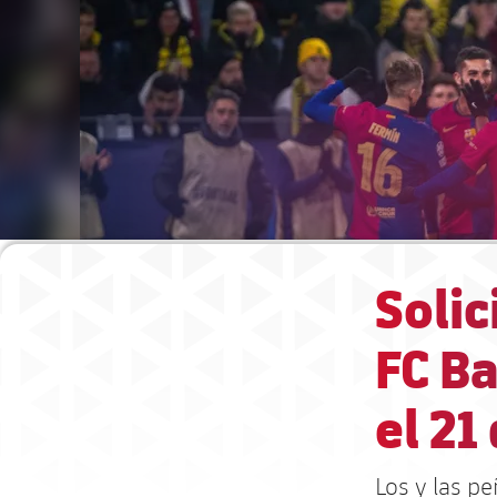
Soli
FC Ba
el 21
Los y las pe