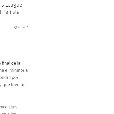
ons League
l Peñista
Fecha de publicación
14 mar 25
 final de la
na eliminatoria
tendrá por
 y que tuvo un
pico Lluís
ién a las