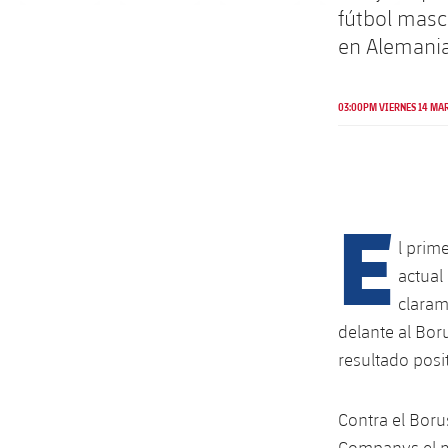
fútbol masc
en Alemania
03:00PM VIERNES 14 MAR
E
l prim
actual
claram
delante al Bor
resultado posit
Contra el Boru
Companys el mié