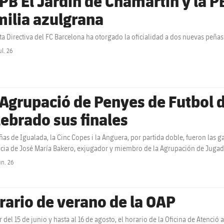
 PB El Jardín de Chamartín y la P
milia azulgrana
ta Directiva del FC Barcelona ha otorgado la oficialidad a dos nuevas peñas:
ul. 26
label.share.clock
 Agrupació de Penyes de Futbol d
lebrado sus finales
ñas de Igualada, la Cinc Copes i la Anguera, por partida doble, fueron las g
cia de José María Bakero, exjugador y miembro de la Agrupación de Jugad
un. 26
label.share.clock
rario de verano de la OAP
r del 15 de junio y hasta al 16 de agosto, el horario de la Oficina de Atenció 