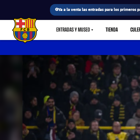
⚽Ya a la venta las entradas para los primeros p
ENTRADAS Y MUSEO
TIENDA
CULE
LABEL.SHARE.CARETDOWN
FC Barcelona club badge