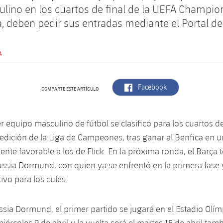
ulino en los cuartos de final de la UEFA Champi
, deben pedir sus entradas mediante el Portal de
.
label.aria.facebook
Facebook
COMPARTE ESTE ARTÍCULO
er equipo masculino de fútbol se clasificó para los cuartos de
 edición de la Liga de Campeones, tras ganar al Benfica en u
ente favorable a los de Flick. En la próxima ronda, el Barça 
ussia Dormund, con quien ya se enfrentó en la primera fase
ivo para los culés.
ssia Dormund, el primer partido se jugará en el Estadio Olím
rcoles 9 de abril y la vuelta será el martes 15 de abril tamb