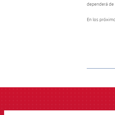
dependerá de l
En los próximo
label.aria.barcelon