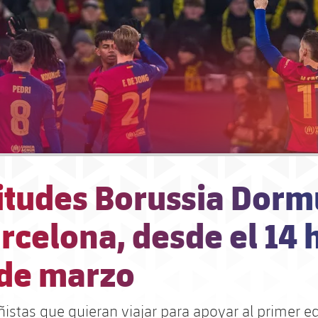
citudes Borussia Dorm
rcelona, desde el 14 
 de marzo
ñistas que quieran viajar para apoyar al primer e