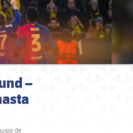
und –
hasta
quipo de