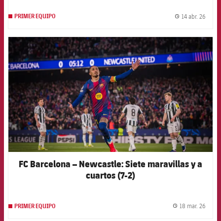
14 abr. 26
PRIMER EQUIPO
label.
FCB Barcelona badge
FC Barcelona – Newcastle: Siete maravillas y a
cuartos (7-2)
18 mar. 26
PRIMER EQUIPO
label.