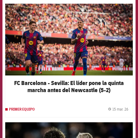
FCB Barcelona badge
FC Barcelona - Sevilla: El líder pone la quinta
marcha antes del Newcastle (5-2)
15 mar. 26
PRIMER EQUIPO
label.
FCB Barcelona badge