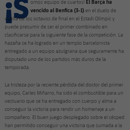
¡S
Calendario
El Barça ha
omos equipo de cuartos!
Campus Verano
Base
vencido al Benfica (3-1)
en el duelo de
SUB13
SUB13 B
Entradas
Barça Atlètic
vuelta de los octavos de final en el Estadi Olímpic y
plusicon
más
PLUSICON
MÁS
SUB12
puede presumir de ser el primer combinado en
SUB12 C
Gameday Shows
Junior
Primer Equipo
Instalaciones
clasificarse para la siguiente fase de la competición. La
plusicon
más
SUB11 A
SUB11 C
hazaña se ha logrado en un templo barcelonista
Resultados
Cadete A
Actualidad
Barça Atlètic
Spotify Camp Nou
entregado a un equipo azulgrana que seguramente ha
plusicon
más
SUB11 B
disputado uno de los partidos más duros de la
Clasificación
Cadete B
Calendario
Actualidad
Palau Blaugrana
Base
temporada.
plusicon
más
SUB10 A
Jugadores
Infantil A
Entradas
Calendario
Estadi Johan Cruyff
Actualidad
SUB10 B
La tristeza por la reciente pérdida del doctor del primer
PLUSICON
MÁS
Fotos
Infantil B
Resultados
equipo, Carles Miñarro, ha sido el combustible para un
Resultados
Juvenil
Barça Cafe
Primer equipo
SUB9 A
plusicon
más
vestuario que se ha entregado con cuerpo y alma a
plusicon
más
Historia
Mini
Clasificaciones
Clasificaciones
conseguir la victoria para rendir un homenaje a un
Cadete A
Ciutat Esportiva
Actualidad
SUB9 B
Barça Atlètic
plusicon
más
compañero. El buen juego desplegado sobre el césped
Servicios
Palmarés
plusicon
más
Jugadores
Jugadores
Cadete B
han permitido conseguir una victoria que sumada a la
Calendario
SUB8 A
La Masia
Actualidad
Base