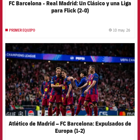
FC Barcelona - Real Madrid: Un Clásico y una Liga
para Flick (2-0)
10 may. 26
PRIMER EQUIPO
label.
FCB Barcelona badge
Atlético de Madrid – FC Barcelona: Expulsados de
Europa (1-2)