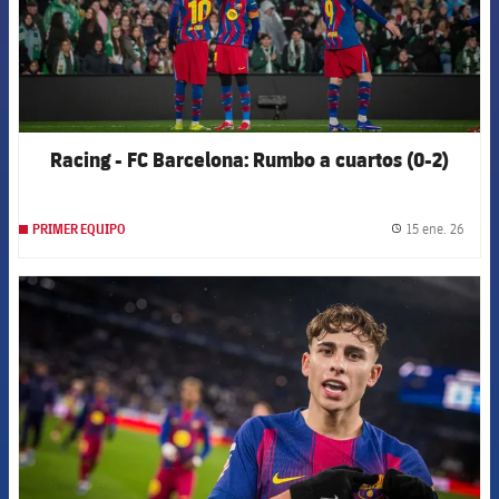
Racing - FC Barcelona: Rumbo a cuartos (0-2)
15 ene. 26
PRIMER EQUIPO
label.
FCB Barcelona badge