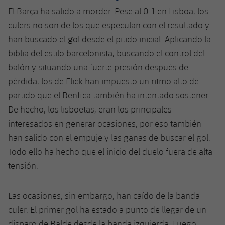
Jugadores
Clasificaciones
El Barça ha salido a morder. Pese al 0-1 en Lisboa, los
Juvenil
Noticias
Atletismo
plusicon
más
culers no son de los que especulan con el resultado y
Fotos
Infantil
han buscado el gol desde el pitido inicial. Aplicando la
Actualidad
Baloncesto en silla de ruedas
plusicon
más
biblia del estilo barcelonista, buscando el control del
Historia
Alevín
balón y situando una fuerte presión después de
Masculino
Actualidad
Hockey sobre hielo
plusicon
más
pérdida, los de Flick han impuesto un ritmo alto de
Palmarés
Femenino
partido que el Benfica también ha intentado sostener.
Jugadores
Actualidad
Hockey hierba
plusicon
más
De hecho, los lisboetas, eran los principales
Agenda
Calendario
interesados ​​en generar ocasiones, por eso también
Jugadores
Noticias
Patinaje artístico
plusicon
más
han salido con el empuje y las ganas de buscar el gol.
Resultados
Calendario
Todo ello ha hecho que el inicio del duelo fuera de alta
Hockey Hierba Masculino
Escuela de Patinaje
Actualidad
tensión.
Clasificaciones
Resultados
Hockey Hierba Femenino
Plantilla
Rugby
plusicon
más
Las ocasiones, sin embargo, han caído de la banda
Clasificaciones
Agenda
culer. El primer gol ha estado a punto de llegar de un
Actualidad
Voleibol
plusicon
más
disparo de Balde desde la banda izquierda. Luego