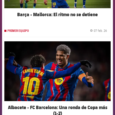
Barça - Mallorca: El ritmo no se detiene
07 feb. 26
PRIMER EQUIPO
label.
FCB Barcelona badge
Albacete - FC Barcelona: Una ronda de Copa más
(1-2)