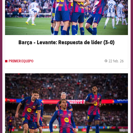
Barça - Levante: Respuesta de líder (3-0)
22 feb. 26
PRIMER EQUIPO
label.
FCB Barcelona badge