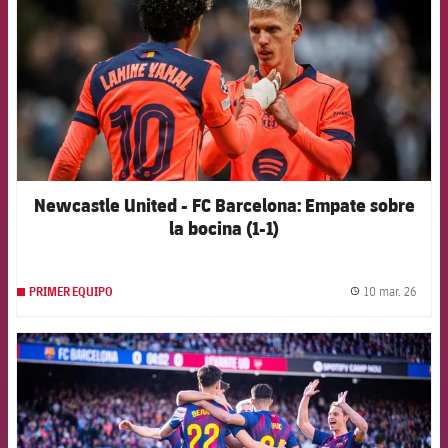
Newcastle United - FC Barcelona: Empate sobre
la bocina (1-1)
10 mar. 26
PRIMER EQUIPO
label.
FCB Barcelona badge