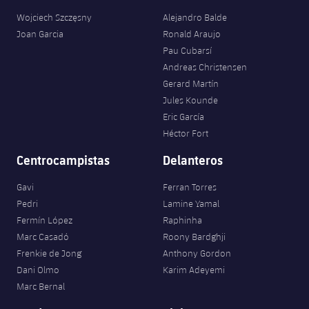
Wojciech Szczęsny
Alejandro Balde
Joan Garcia
Ronald Araujo
Pau Cubarsí
Andreas Christensen
Gerard Martín
Jules Kounde
Eric García
Héctor Fort
Centrocampistas
Delanteros
Gavi
Ferran Torres
Pedri
Lamine Yamal
Fermín López
Raphinha
Marc Casadó
Roony Bardghji
Frenkie de Jong
Anthony Gordon
Dani Olmo
Karim Adeyemi
Marc Bernal