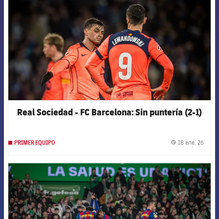
Real Sociedad - FC Barcelona: Sin puntería (2-1)
18 ene. 26
PRIMER EQUIPO
label.
FCB Barcelona badge