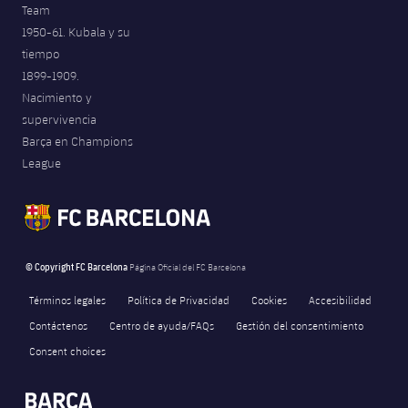
Team
1950-61. Kubala y su
tiempo
1899-1909.
Nacimiento y
supervivencia
Barça en Champions
League
© Copyright FC Barcelona
Página Oficial del FC Barcelona
Términos legales
Política de Privacidad
Cookies
Accesibilidad
Contáctenos
Centro de ayuda/FAQs
Gestión del consentimiento
Consent choices
FORÇA BARÇA
label.aria.fire