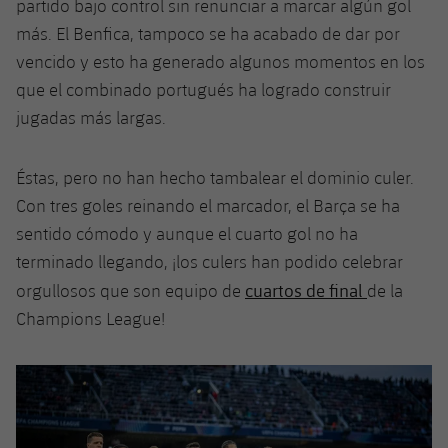
partido bajo control sin renunciar a marcar algún gol
más. El Benfica, tampoco se ha acabado de dar por
vencido y esto ha generado algunos momentos en los
que el combinado portugués ha logrado construir
jugadas más largas.
Éstas, pero no han hecho tambalear el dominio culer.
Con tres goles reinando el marcador, el Barça se ha
sentido cómodo y aunque el cuarto gol no ha
terminado llegando, ¡los culers han podido celebrar
cuartos de final
orgullosos que son equipo de
de la
Champions League!
Anterior
label.aria.chevronleft
Siguiente
label.aria.