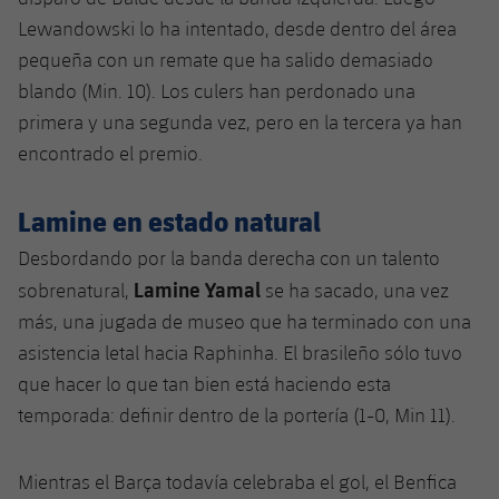
Jugadores
Lewandowski lo ha intentado, desde dentro del área
Noticias
Apúntate a las amateurs
plusicon
más
pequeña con un remate que ha salido demasiado
Calendario
Voleibol masculino
blando (Min. 10). Los culers han perdonado una
Apúntate a las amateurs
PLUSICON
MÁS
primera y una segunda vez, pero en la tercera ya han
Resultados
Voleibol femenino
Carnet de las Secciones Amateurs
League of Legends
encontrado el premio.
Clasificaciones
VALORANT Rising
Lamine en estado natural
Fotos
Desbordando por la banda derecha con un talento
VALORANT Game Changers
Lamine Yamal
sobrenatural,
se ha sacado, una vez
eFootball
más, una jugada de museo que ha terminado con una
asistencia letal hacia Raphinha. El brasileño sólo tuvo
que hacer lo que tan bien está haciendo esta
temporada: definir dentro de la portería (1-0, Min 11).
Mientras el Barça todavía celebraba el gol, el Benfica