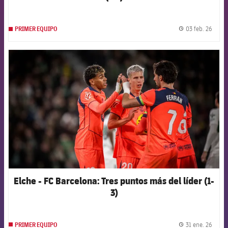
03 feb. 26
PRIMER EQUIPO
label.
FCB Barcelona badge
Elche - FC Barcelona: Tres puntos más del líder (1-
3)
31 ene. 26
PRIMER EQUIPO