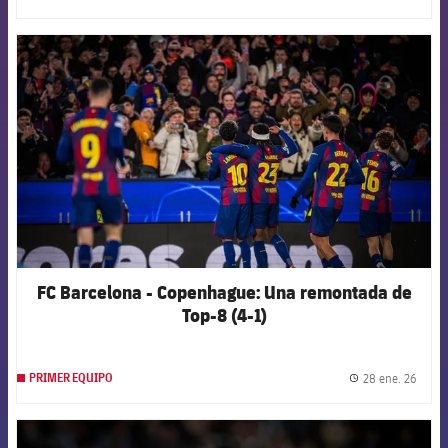
label.
FCB Barcelona badge
FC Barcelona - Copenhague: Una remontada de
Top-8 (4-1)
28 ene. 26
PRIMER EQUIPO
label.
FCB Barcelona badge