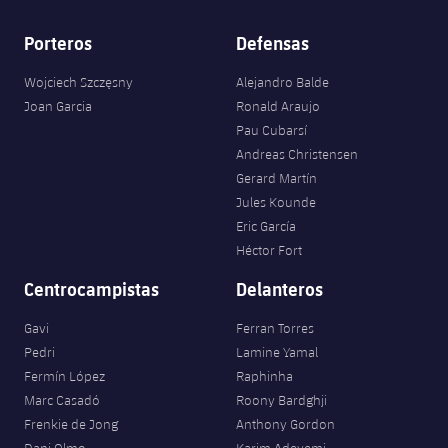
Porteros
Defensas
Wojciech Szczęsny
Alejandro Balde
Joan Garcia
Ronald Araujo
Pau Cubarsí
Andreas Christensen
Gerard Martín
Jules Kounde
Eric García
Héctor Fort
Centrocampistas
Delanteros
Gavi
Ferran Torres
Pedri
Lamine Yamal
Fermín López
Raphinha
Marc Casadó
Roony Bardghji
Frenkie de Jong
Anthony Gordon
Dani Olmo
Karim Adeyemi