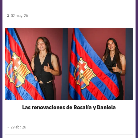
02 may. 26
label.share.clock
FCB Barcelona badge
Las renovaciones de Rosalía y Daniela
29 abr. 26
label.share.clock