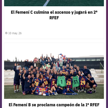
El Femení C culmina el ascenso y jugará en 2ª
RFEF
10 may. 26
label.share.clock
FCB Barcelona badge
El Femení B se proclama campeón de la 1ª RFEF