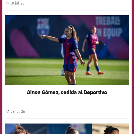
10 jul. 26
label.share.clock
FCB Barcelona badge
Ainoa Gómez, cedida al Deportivo
08 jul. 26
label.share.clock
FCB Barcelona badge