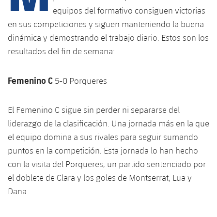
Calendario
Campus Verano
Base
equipos del formativo consiguen victorias
SUB13
SUB13 B
en sus competiciones y siguen manteniendo la buena
Entradas
Barça Atlètic
plusicon
más
PLUSICON
MÁS
dinámica y demostrando el trabajo diario. Estos son los
SUB12
SUB12 C
Gameday Shows
resultados del fin de semana:
Junior
Primer Equipo
Instalaciones
plusicon
más
SUB11 A
SUB11 C
Resultados
Cadete A
Femenino C
5-0 Porqueres
Actualidad
Barça Atlètic
Spotify Camp Nou
plusicon
más
SUB11 B
Clasificación
Cadete B
Calendario
Actualidad
Palau Blaugrana
Base
El Femenino C sigue sin perder ni separarse del
plusicon
más
SUB10 A
Jugadores
liderazgo de la clasificación. Una jornada más en la que
Infantil A
Entradas
Calendario
Estadi Johan Cruyff
Actualidad
el equipo domina a sus rivales para seguir sumando
SUB10 B
PLUSICON
MÁS
Fotos
Infantil B
puntos en la competición. Esta jornada lo han hecho
Resultados
Resultados
Juvenil
Barça Cafe
Primer equipo
con la visita del Porqueres, un partido sentenciado por
SUB9 A
plusicon
más
plusicon
más
Historia
Mini
el doblete de Clara y los goles de Montserrat, Lua y
Clasificaciones
Clasificaciones
Cadete A
Ciutat Esportiva
Actualidad
SUB9 B
Barça Atlètic
Dana.
plusicon
más
Servicios
Palmarés
plusicon
más
Jugadores
Jugadores
Cadete B
Calendario
SUB8 A
La Masia
Actualidad
Base