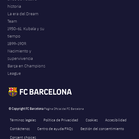
historia
La era del Dream
Team
1950-61. Kubala y su
tiempo
1899-1909.
Nacimiento y
supervivencia
Barça en Champions
League
© Copyright FC Barcelona
Página Oficial del FC Barcelona
Términos legales
Política de Privacidad
Cookies
Accesibilidad
Contáctenos
Centro de ayuda/FAQs
Gestión del consentimiento
Consent choices