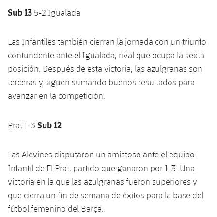
Jugadores
Clasificaciones
Juvenil
Sub 13
5-2 Igualada
Noticias
Atletismo
plusicon
más
Fotos
Infantil
Las Infantiles también cierran la jornada con un triunfo
Actualidad
Baloncesto en silla de ruedas
plusicon
más
Historia
contundente ante el Igualada, rival que ocupa la sexta
Alevín
Masculino
posición. Después de esta victoria, las azulgranas son
Actualidad
Hockey sobre hielo
plusicon
más
Palmarés
terceras y siguen sumando buenos resultados para
Femenino
Jugadores
avanzar en la competición.
Actualidad
Hockey hierba
plusicon
más
Agenda
Calendario
Jugadores
Noticias
Sub 12
Patinaje artístico
Prat 1-3
plusicon
más
Resultados
Calendario
Hockey Hierba Masculino
Escuela de Patinaje
Actualidad
Las Alevines disputaron un amistoso ante el equipo
Clasificaciones
Infantil de El Prat, partido que ganaron por 1-3. Una
Resultados
Hockey Hierba Femenino
Plantilla
Rugby
plusicon
más
victoria en la que las azulgranas fueron superiores y
Clasificaciones
que cierra un fin de semana de éxitos para la base del
Agenda
Actualidad
Voleibol
plusicon
más
fútbol femenino del Barça.