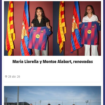
FCB Barcelona badge
Maria Llorella y Montse Alabart, renovadas
28 abr. 26
label.share.clock
FCB Barcelona badge