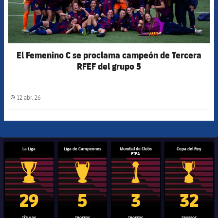
El Femenino C se proclama campeón de Tercera
RFEF del grupo 5
12 abr. 26
label.share.clock
La Liga
Liga de Campeones
Mundial de Clubs
Copa del Rey
FIFA
Trofeo de La Liga
Trofeo de la Liga de Campeones
Trofeo del Mundial de Clube
Copa del 
29
5
3
32
TÍTULOS
TROFEOS
TROFEOS
TROFEOS