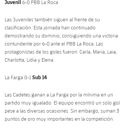
Juvenil
plusicon
más
6-0 PBB La Roca
Servicios Médicos
Acreditaciones
Fotos
Fotos
Infantil A
Entradas
SUB8 B
Calendario
Campus Verano
Actualidad
Accesibilidad
Las Juveniles también siguen al frente de su
Historia
Instalaciones
Infantil B
Resultados
Resultados
clasificación. Esta jornada han continuado
Juvenil
PLUSICON
MÁS
Palmarés
demostrando su dominio, consiguiendo una victoria
Clasificaciones
Jugadores
Cadete
contundente por 6-0 ante el PBB La Roca. Las
Primer equipo
plusicon
más
protagonistas de los goles fueron: Carla, Maria, Laia,
Jugadors
Clasificaciones
Infantil
Charlotta, Lidia y Elena.
Actualidad
Barça Atlètic
plusicon
más
Fotos
Alevín
Calendario
Actualidad
Sub 14
Base
La Farga 0-1
plusicon
más
Palmarés
Entradas
Calendario
Campus Verano
Actualidad
Las Cadetes ganan a La Farga por la mínima en un
Historia
partido muy igualado. El equipo encontró un solo gol
Resultados
Resultados
Barça C
pese a las diversas ocasiones. Sin embargo, suman 3
PLUSICON
MÁS
Clasificaciones
puntos de oro muy importantes en la competición.
Jugadores
Junior
Información general
plusicon
más