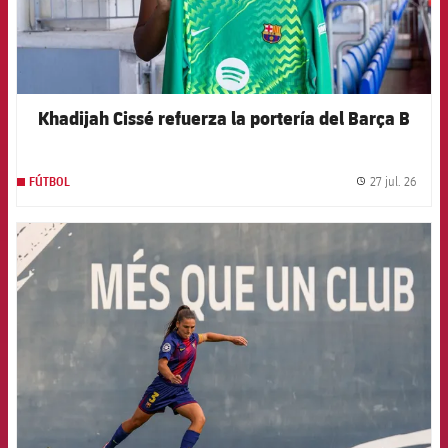
Khadijah Cissé refuerza la portería del Barça B
27 jul. 26
FÚTBOL
label.
FCB Barcelona badge