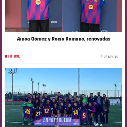
Ainoa Gómez y Rocío Romano, renovadas
04 jun. 26
FÚTBOL
label.
FCB Barcelona badge