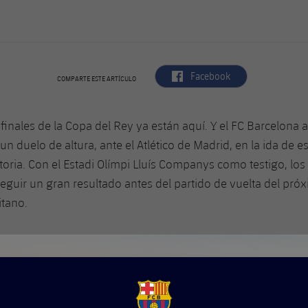
label.aria.facebook
Facebook
COMPARTE ESTE ARTÍCULO
finales de la Copa del Rey ya están aquí. Y el FC Barcelona a
un duelo de altura, ante el Atlético de Madrid, en la ida de e
toria. Con el Estadi Olímpi Lluís Companys como testigo, los
guir un gran resultado antes del partido de vuelta del próxi
itano.
FCB Barcelona badge