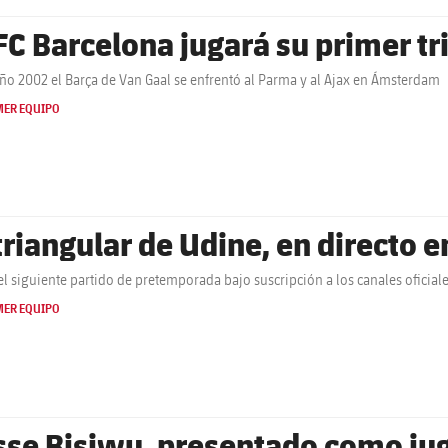
 FC Barcelona jugará su primer tr
año 2002 el Barça de Van Gaal se enfrentó al Parma y al Ajax en Ámsterdam
MER EQUIPO
 triangular de Udine, en directo 
el siguiente partido de pretemporada bajo suscripción a los canales oficial
MER EQUIPO
sse Bisiwu, presentado como jug