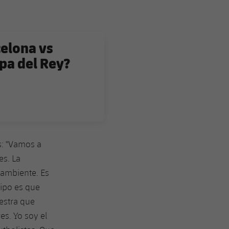
celona vs
pa del Rey?
s: "Vamos a
es. La
 ambiente. Es
ipo es que
estra que
es. Yo soy el