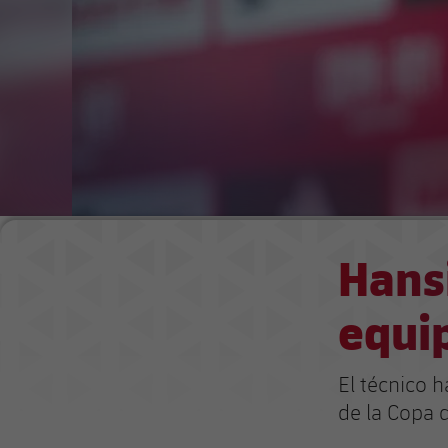
Hansi
equi
El técnico h
de la Copa d