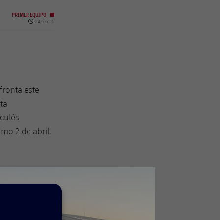
PRIMER EQUIPO
Fecha de publicación
24 feb 25
fronta este
sta
 culés
mo 2 de abril,