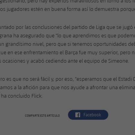
estionarlo, pero hay expertos maravillosos en torno a los f
los jugadores estén en buena forma así lo demuestra porque 
tado por las conclusiones del partido de Liga que se jugó 
ulgrana ha asegurado que "lo que aprendimos es que podem
​a un grandísimo nivel, pero que si tenemos oportunidades 
que en ese enfrentamiento el Barça fue muy superior, pero 
s ocasiones y acabó cediendo ante el equipo de Simeone.
ro es que no será fácil y, por eso, "esperamos que el Estadi 
itamos a la afición para que nos ayude a afrontar una elimina
 ha concluido Flick.
label.aria.facebook
Facebook
COMPARTE ESTE ARTÍCULO