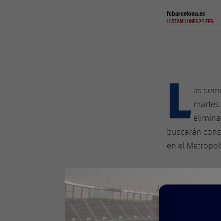
fcbarcelona.es
11:57AM LUNES 24 FEB.
L
as semi
martes 
elimina
buscarán conse
en el Metropol