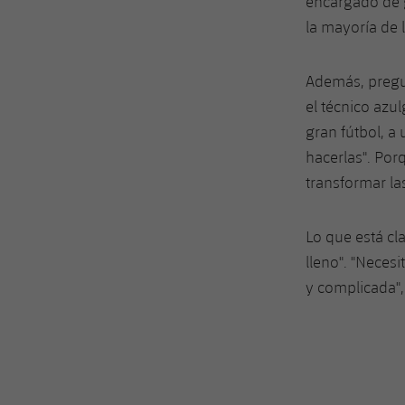
encargado de g
la mayoría de 
Además, pregun
el técnico az
gran fútbol, ​
hacerlas". Por
transformar la
Lo que está cla
lleno". "Neces
y complicada",