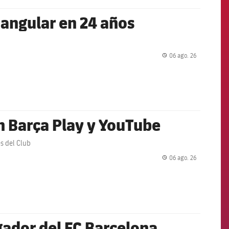
iangular en 24 años
06 ago. 26
label.share.
en Barça Play y YouTube
es del Club
06 ago. 26
label.share.
ador del FC Barcelona