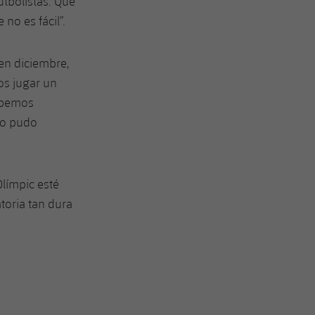
utbolistas. Que
no es fácil”.
en diciembre,
os jugar un
debemos
no pudo
Olímpic esté
toria tan dura