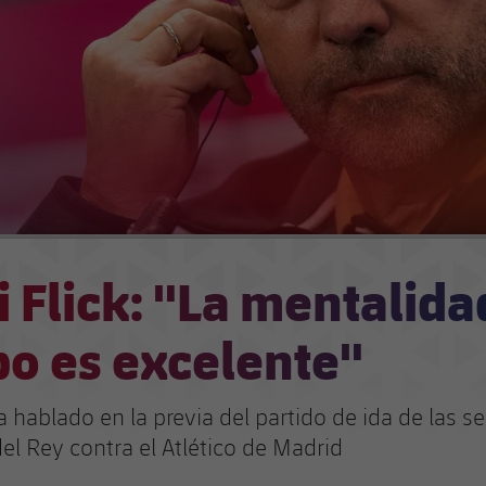
 Flick: "La mentalida
po es excelente"
a hablado en la previa del partido de ida de las s
el Rey contra el Atlético de Madrid