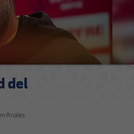
d del
emifinales