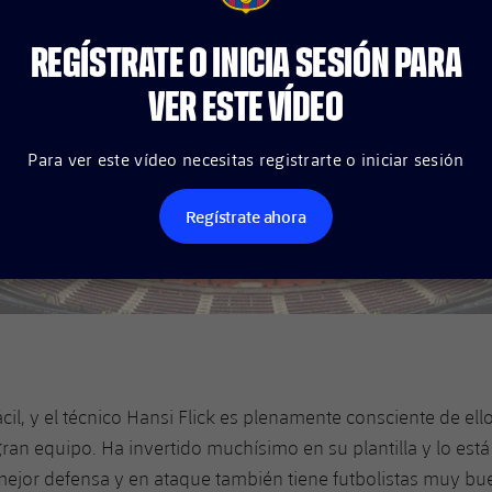
REGÍSTRATE O INICIA SESIÓN PARA
VER ESTE VÍDEO
Para ver este vídeo necesitas registrarte o iniciar sesión
Regístrate ahora
cil, y el técnico Hansi Flick es plenamente consciente de ello.
ran equipo. Ha invertido muchísimo en su plantilla y lo es
 mejor defensa y en ataque también tiene futbolistas muy bu