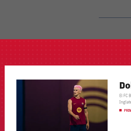
label.aria.barcelon
Do
FCB Barcelona badge
El FC 
Inglat
PRI