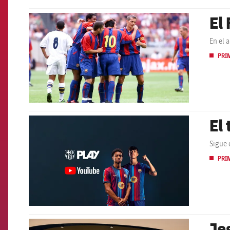
El
FCB Barcelona badge
En el 
PRI
El
FCB Barcelona badge
Sigue 
PRI
Je
FCB Barcelona badge