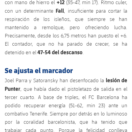
+12
con mano de hierro el
(35-47, min 17). Ritmo culer,
Jugadores
Clasificaciones
Juvenil
Noticias
Atletismo
Fall
con un determinante
, insuficiente para cortar la
plusicon
más
Fotos
respiración de los isleños, que siempre se han
Infantil
Actualidad
Baloncesto en silla de ruedas
mantenido a remolque, pero ofreciendo lucha.
plusicon
más
Historia
Precisamente, desde los 6,75 metros han puesto el +6.
Alevín
Masculino
Actualidad
Hockey sobre hielo
El contador, que no ha parado de crecer, se ha
plusicon
más
Palmarés
47-54 del descanso
detenido en el
.
Femenino
Jugadores
Actualidad
Hockey hierba
plusicon
más
Se ajusta el marcador
Agenda
Calendario
Jugadores
Noticias
Patinaje artístico
plusicon
más
lesión de
Joel Parra y Satoransky han desenfocado la
Resultados
Calendario
Punter
, que había dado el pistoletazo de salida en el
Hockey Hierba Masculino
Escuela de Patinaje
Actualidad
tercer cuarto. A base de triples, el FC Barcelona ha
Clasificaciones
Resultados
Hockey Hierba Femenino
podido recuperar energía (51-62, min 23) ante un
Plantilla
Rugby
plusicon
más
combativo Tenerife. Siempre por detrás en lo luminoso
Clasificaciones
Agenda
por la coralidad barcelonista, que ha tenido que
Actualidad
Voleibol
plusicon
más
trabajar cada punto. Porque la felicidad conlleva