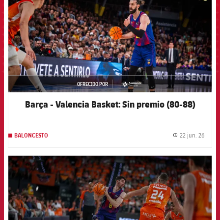
OFRECIDO POR
asistencia
Barça - Valencia Basket: Sin premio (80-88)
22 jun. 26
BALONCESTO
label.
FCB Barcelona badge