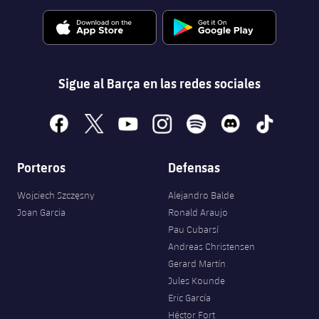
Sigue al Barça en las redes sociales
facebook
x
youtube
instagram
spotify
discord
tiktok
Porteros
Defensas
Wojciech Szczęsny
Alejandro Balde
Joan Garcia
Ronald Araujo
Pau Cubarsí
Andreas Christensen
Gerard Martín
Jules Kounde
Eric García
Héctor Fort