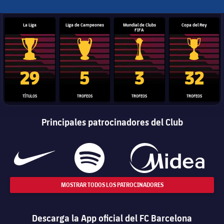
La Liga
Liga de Campeones
Mundial de Clubs
Copa del Rey
FIFA
Trofeo de La Liga
Trofeo de la Liga de Campeones
Trofeo del Mundial de Clube
Copa del 
29
5
3
32
TÍTULOS
TROFEOS
TROFEOS
TROFEOS
Principales patrocinadores del Club
MOSTRAR TODOS LOS PATROCINADORES
Descarga la App oficial del FC Barcelona