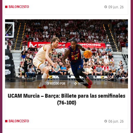
09 jun. 26
BALONCESTO
label.
FCB Barcelona badge
OFRECIDO POR
asistencia
UCAM Murcia – Barça: Billete para las semifinales
(76-100)
06 jun. 26
BALONCESTO
label.