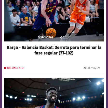
OFRECIDO POR
asistencia
Barça - Valencia Basket: Derrota para terminar la
fase regular (77-102)
31 may. 26
BALONCESTO
label.
FCB Barcelona badge