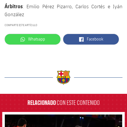
Árbitros
: Emilio Pérez Pizarro, Carlos Cortés e Iyán
González
COMPARTE ESTE ARTÍCULO
label.aria.whatsapp
label.aria.facebook
Whatsapp
Facebook
label.aria.barcelona
RELACIONADO
CON ESTE CONTENIDO
FCB Barcelona badge