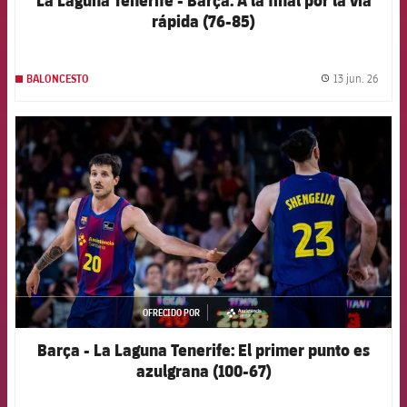
La Laguna Tenerife - Barça: A la final por la vía
rápida (76-85)
13 jun. 26
BALONCESTO
label.
FCB Barcelona badge
OFRECIDO POR
asistencia
Barça - La Laguna Tenerife: El primer punto es
azulgrana (100-67)