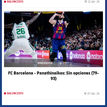
12 abr. 26
BALONCESTO
label.
FCB Barcelona badge
OFRECIDO POR
asistencia
FC Barcelona - Panathinaikos: Sin opciones (79-
93)
07 abr. 26
BALONCESTO
label.