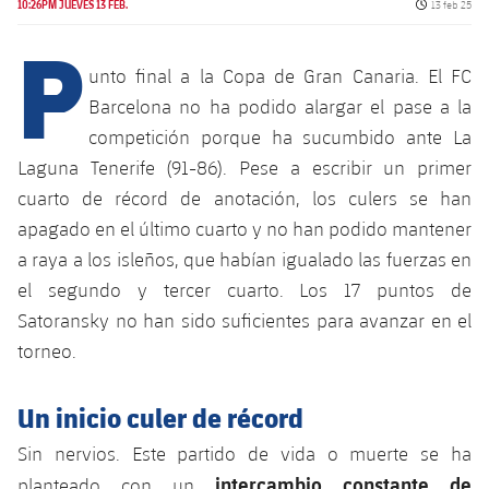
Calendario
Fecha de pu
10:26PM JUEVES 13 FEB.
13 feb 25
Campus Verano
Base
P
SUB13
SUB13 B
Entradas
Barça Atlètic
plusicon
más
unto final a la Copa de Gran Canaria. El FC
PLUSICON
MÁS
SUB12
SUB12 C
Barcelona no ha podido alargar el pase a la
Gameday Shows
Junior
Primer Equipo
Instalaciones
plusicon
más
competición porque ha sucumbido ante La
SUB11 A
SUB11 C
Resultados
Laguna Tenerife (91-86). Pese a escribir un primer
Cadete A
Actualidad
Barça Atlètic
Spotify Camp Nou
plusicon
más
cuarto de récord de anotación, los culers se han
SUB11 B
Clasificación
Cadete B
apagado en el último cuarto y no han podido mantener
Calendario
Actualidad
Palau Blaugrana
Base
plusicon
más
a raya a los isleños, que habían igualado las fuerzas en
SUB10 A
Jugadores
Infantil A
el segundo y tercer cuarto. Los 17 puntos de
Entradas
Calendario
Estadi Johan Cruyff
Actualidad
SUB10 B
Satoransky no han sido suficientes para avanzar en el
PLUSICON
MÁS
Fotos
Infantil B
Resultados
torneo.
Resultados
Juvenil
Barça Cafe
Primer equipo
SUB9 A
plusicon
más
plusicon
más
Historia
Mini
Clasificaciones
Clasificaciones
Un inicio culer de récord
Cadete A
Ciutat Esportiva
Actualidad
SUB9 B
Barça Atlètic
plusicon
más
Servicios
Palmarés
plusicon
más
Sin nervios. Este partido de vida o muerte se ha
Jugadores
Jugadores
Cadete B
Calendario
SUB8 A
La Masia
intercambio constante de
Actualidad
planteado con un
Base