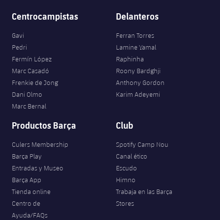
Centrocampistas
Delanteros
Gavi
Ferran Torres
Pedri
Lamine Yamal
Fermín López
Raphinha
Marc Casadó
Roony Bardghji
Frenkie de Jong
Anthony Gordon
Dani Olmo
Karim Adeyemi
Marc Bernal
Productos Barça
Club
Culers Membership
Spotify Camp Nou
Barça Play
Canal ético
Entradas y Museo
Escudo
Barça App
Himno
Tienda online
Trabaja en las Barça
Centro de
Stores
Ayuda/FAQs