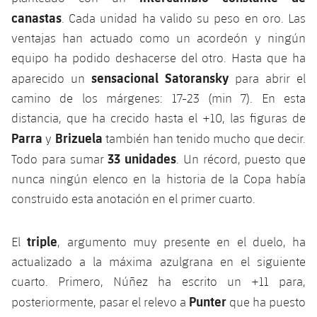
plusicon
más
Servicios Médicos
Acreditaciones
Fotos
canastas
Fotos
. Cada unidad ha valido su peso en oro. Las
Infantil A
Entradas
SUB8 B
Calendario
Campus Verano
Actualidad
ventajas han actuado como un acordeón y ningún
Accesibilidad
Historia
Instalaciones
Infantil B
equipo ha podido deshacerse del otro. Hasta que ha
Resultados
Resultados
Juvenil
sensacional Satoransky
aparecido un
para abrir el
PLUSICON
MÁS
Palmarés
camino de los márgenes: 17-23 (min 7). En esta
Clasificaciones
Jugadores
Cadete
Primer equipo
plusicon
más
distancia, que ha crecido hasta el +10, las figuras de
Jugadors
Parra
Brizuela
Clasificaciones
y
también han tenido mucho que decir.
Infantil
Actualidad
Barça Atlètic
plusicon
más
33 unidades
Todo para sumar
. Un récord, puesto que
Fotos
Alevín
nunca ningún elenco en la historia de la Copa había
Calendario
Actualidad
Base
plusicon
más
construido esta anotación en el primer cuarto.
Palmarés
Entradas
Calendario
Campus Verano
Actualidad
Historia
triple
El
, argumento muy presente en el duelo, ha
Resultados
Resultados
actualizado a la máxima azulgrana en el siguiente
Barça C
PLUSICON
MÁS
cuarto. Primero, Núñez ha escrito un +11 para,
Clasificaciones
Jugadores
Junior
Punter
Información general
posteriormente, pasar el relevo a
que ha puesto
plusicon
más