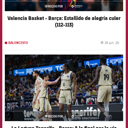
OFRECIDO POR
asistencia
Valencia Basket - Barça: Estallido de alegría culer
(112-113)
18 jun. 26
BALONCESTO
label.
FCB Barcelona badge
OFRECIDO POR
asistencia