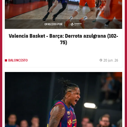
OFRECIDO POR
asistencia
Valencia Basket - Barça: Derrota azulgrana (102-
75)
20 jun. 26
BALONCESTO
label.
FCB Barcelona badge