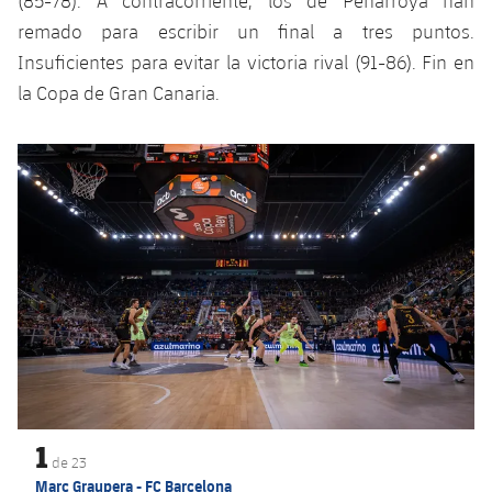
(85-78). A contracorriente, los de Peñarroya han
remado para escribir un final a tres puntos.
Insuficientes para evitar la victoria rival (91-86). Fin en
la Copa de Gran Canaria.
Anterior
label.aria.chevronleft
Siguiente
label.aria.
1
de
23
Marc Graupera - FC Barcelona