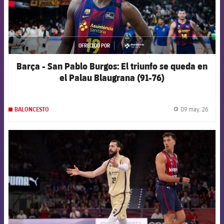
OFRECIDO POR
asistencia
Barça - San Pablo Burgos: El triunfo se queda en
el Palau Blaugrana (91-76)
09 may. 26
BALONCESTO
label.
FCB Barcelona badge