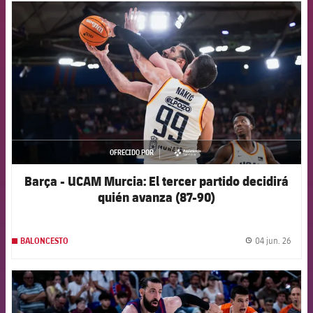
FCB Barcelona badge
OFRECIDO POR
asistencia
Barça - UCAM Murcia: El tercer partido decidirá
quién avanza (87-90)
04 jun. 26
BALONCESTO
label.
FCB Barcelona badge