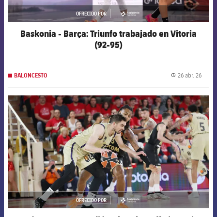
OFRECIDO POR
asistencia
Baskonia - Barça: Triunfo trabajado en Vitoria
(92-95)
26 abr. 26
BALONCESTO
label.
FCB Barcelona badge
OFRECIDO POR
asistencia