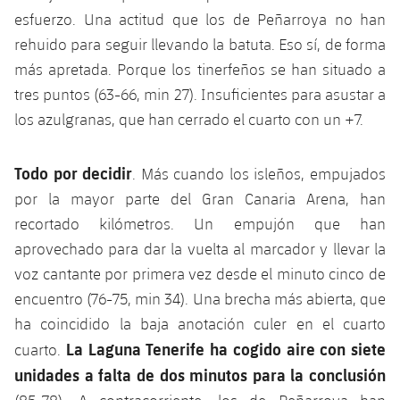
Jugadores
esfuerzo. Una actitud que los de Peñarroya no han
Noticias
Apúntate a las amateurs
plusicon
más
rehuido para seguir llevando la batuta. Eso sí, de forma
Calendario
Voleibol masculino
más apretada. Porque los tinerfeños se han situado a
Apúntate a las amateurs
PLUSICON
MÁS
tres puntos (63-66, min 27). Insuficientes para asustar a
Resultados
Voleibol femenino
Carnet de las Secciones Amateurs
League of Legends
los azulgranas, que han cerrado el cuarto con un +7.
Clasificaciones
VALORANT Rising
Todo por decidir
. Más cuando los isleños, empujados
Fotos
por la mayor parte del Gran Canaria Arena, han
VALORANT Game Changers
recortado kilómetros. Un empujón que han
aprovechado para dar la vuelta al marcador y llevar la
eFootball
voz cantante por primera vez desde el minuto cinco de
encuentro (76-75, min 34). Una brecha más abierta, que
ha coincidido la baja anotación culer en el cuarto
La Laguna Tenerife ha cogido aire con siete
cuarto.
unidades a falta de dos minutos para la conclusión