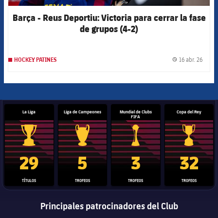
Barça - Reus Deportiu: Victoria para cerrar la fase
de grupos (4-2)
16 abr. 26
HOCKEY PATINES
label.
La Liga
Liga de Campeones
Mundial de Clubs
Copa del Rey
FIFA
Trofeo de La Liga
Trofeo de la Liga de Campeones
Trofeo del Mundial de Clube
Copa del 
29
5
3
32
TÍTULOS
TROFEOS
TROFEOS
TROFEOS
Principales patrocinadores del Club