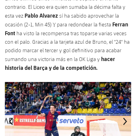
contrario. El Liceo era quien sumaba la décima falta y
Pablo Alvarez
esta vez
sí ha sabido aprovechar la
Ferran
ocasión (2-1, Min 45) Y para redondear la fiesta
Font
ha visto la recompensa tras toparse varias veces
con el palo. Gracias a la tarjeta azul de Bruno, el "24" ha
podido marcar el tercer y gol definitivo para acabar
hacer
sumando una victoria más en la OK Liga y
historia del Barça y de la competición.
Anterior
label.aria.chevronleft
Siguiente
label.aria.