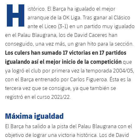
H
Calendario
Campus Verano
Base
istórico. El Barça ha igualado el mejor
SUB13
SUB13 B
Entradas
arranque de la OK Liga. Tras ganar al Clásico
Barça Atlètic
plusicon
más
PLUSICON
MÁS
ante el Liceo (3-1) en un partido muy igualado
SUB12
SUB12 C
Gameday Shows
Junior
en el Palau Blaugrana, los de David Caceres han
Primer Equipo
Instalaciones
plusicon
más
conseguido, una vez más, un gran hito para la sección.
SUB11 A
SUB11 C
Resultados
Cadete A
Los culers han sumado 17 victorias en 17 partidos
Actualidad
Barça Atlètic
Spotify Camp Nou
plusicon
más
SUB11 B
igualando así el mejor inicio de la competición
que
Clasificación
Cadete B
Calendario
Actualidad
ya logró el club por primera vez la temporada 2004/05,
Palau Blaugrana
Base
plusicon
más
SUB10 A
con el Barça entrenado por Carlos Figueroa. Ésta es la
Jugadores
Infantil A
Entradas
Calendario
Estadi Johan Cruyff
Actualidad
tercera vez que se consigue, ya que también se
SUB10 B
PLUSICON
MÁS
Fotos
registró en el curso 2021/22.
Infantil B
Resultados
Resultados
Juvenil
Barça Cafe
Primer equipo
SUB9 A
plusicon
más
plusicon
más
Historia
Mini
Máxima igualdad
Clasificaciones
Clasificaciones
Cadete A
Ciutat Esportiva
Actualidad
SUB9 B
Barça Atlètic
plusicon
más
El Barça ha salido a la pista del Palau Blaugrana con el
Servicios
Palmarés
plusicon
más
Jugadores
Jugadores
Cadete B
objetivo de lograr una victoria histórica. Los de David
Calendario
SUB8 A
La Masia
Actualidad
Base