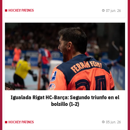
07 jun. 26
HOCKEY PATINES
label.
FCB Barcelona badge
Igualada Rigat HC-Barça: Segundo triunfo en el
bolsillo (1-2)
05 jun. 26
HOCKEY PATINES
label.