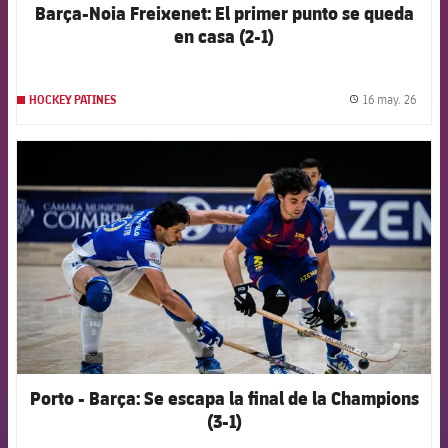
Barça-Noia Freixenet: El primer punto se queda
en casa (2-1)
16 may. 26
HOCKEY PATINES
label.
FCB Barcelona badge
Porto - Barça: Se escapa la final de la Champions
(3-1)