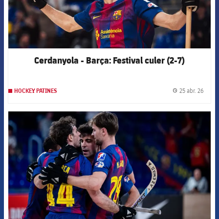
Cerdanyola - Barça: Festival culer (2-7)
25 abr. 26
HOCKEY PATINES
label.
FCB Barcelona badge