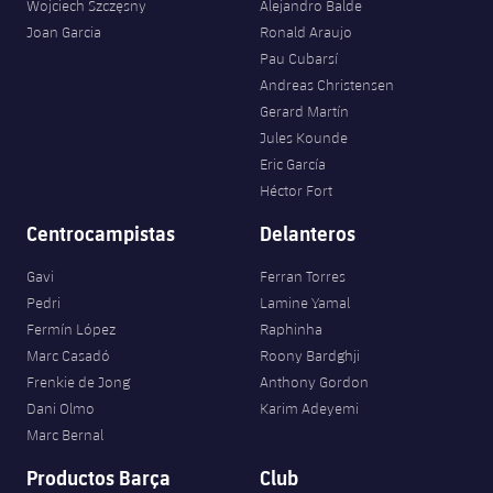
Wojciech Szczęsny
Alejandro Balde
Joan Garcia
Ronald Araujo
Pau Cubarsí
Andreas Christensen
Gerard Martín
Jules Kounde
Eric García
Héctor Fort
Centrocampistas
Delanteros
Gavi
Ferran Torres
Pedri
Lamine Yamal
Fermín López
Raphinha
Marc Casadó
Roony Bardghji
Frenkie de Jong
Anthony Gordon
Dani Olmo
Karim Adeyemi
Marc Bernal
Productos Barça
Club