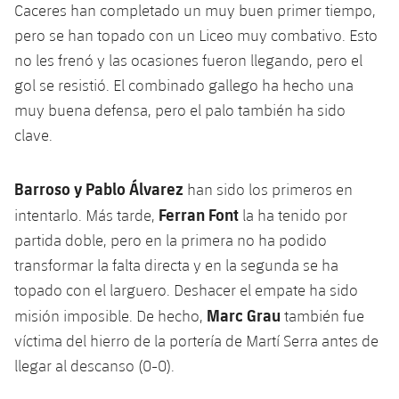
plusicon
más
Servicios Médicos
Caceres han completado un muy buen primer tiempo,
Acreditaciones
Fotos
Fotos
Infantil A
pero se han topado con un Liceo muy combativo. Esto
Entradas
SUB8 B
Calendario
Campus Verano
Actualidad
Accesibilidad
no les frenó y las ocasiones fueron llegando, pero el
Historia
Instalaciones
Infantil B
Resultados
gol se resistió. El combinado gallego ha hecho una
Resultados
Juvenil
PLUSICON
MÁS
Palmarés
muy buena defensa, pero el palo también ha sido
Clasificaciones
Jugadores
clave.
Cadete
Primer equipo
plusicon
más
Jugadors
Clasificaciones
Infantil
Actualidad
Barroso y Pablo Álvarez
han sido los primeros en
Barça Atlètic
plusicon
más
Ferran Font
Fotos
intentarlo. Más tarde,
la ha tenido por
Alevín
Calendario
Actualidad
Base
partida doble, pero en la primera no ha podido
plusicon
más
Palmarés
transformar la falta directa y en la segunda se ha
Entradas
Calendario
Campus Verano
Actualidad
topado con el larguero. Deshacer el empate ha sido
Historia
Marc Grau
misión imposible. De hecho,
también fue
Resultados
Resultados
Barça C
víctima del hierro de la portería de Martí Serra antes de
PLUSICON
MÁS
Clasificaciones
llegar al descanso (0-0).
Jugadores
Junior
Información general
plusicon
más