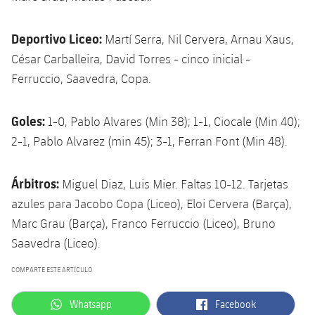
Deportivo Liceo:
Martí Serra, Nil Cervera, Arnau Xaus,
César Carballeira, David Torres - cinco inicial -
Ferruccio, Saavedra, Copa.
Goles:
1-0, Pablo Alvares (Min 38); 1-1, Ciocale (Min 40);
2-1, Pablo Alvarez (min 45); 3-1, Ferran Font (Min 48).
Árbitros:
Miguel Diaz, Luis Mier. Faltas 10-12. Tarjetas
azules para Jacobo Copa (Liceo), Eloi Cervera (Barça),
Marc Grau (Barça), Franco Ferruccio (Liceo), Bruno
Saavedra (Liceo).
COMPARTE ESTE ARTÍCULO
label.aria.whatsapp
label.aria.facebook
Whatsapp
Facebook