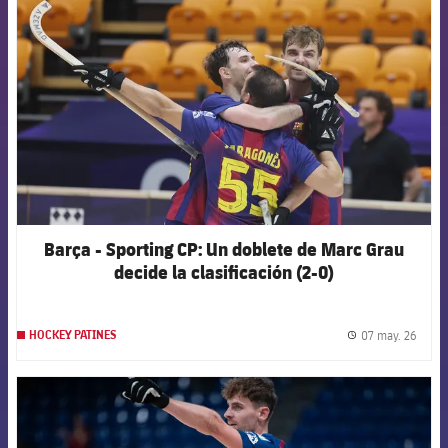
FCB Barcelona badge
Barça - Sporting CP: Un doblete de Marc Grau
decide la clasificación (2-0)
07 may. 26
HOCKEY PATINES
label.
FCB Barcelona badge