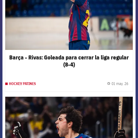
Barça - Rivas: Goleada para cerrar la liga regular
(8-4)
01 may. 26
HOCKEY PATINES
label.
FCB Barcelona badge