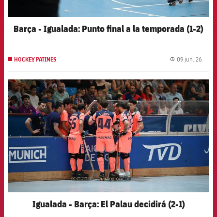
Barça - Igualada: Punto final a la temporada (1-2)
09 jun. 26
HOCKEY PATINES
label.
FCB Barcelona badge
Igualada - Barça: El Palau decidirá (2-1)