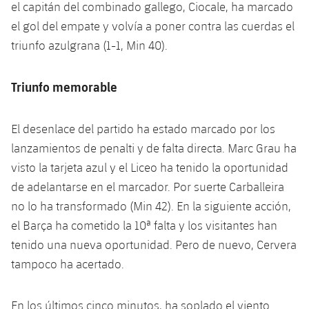
el capitán del combinado gallego, Ciocale, ha marcado
Jugadores
Noticias
Apúntate a las amateurs
plusicon
más
el gol del empate y volvía a poner contra las cuerdas el
triunfo azulgrana (1-1, Min 40).
Calendario
Voleibol masculino
Apúntate a las amateurs
PLUSICON
MÁS
Resultados
Triunfo memorable
Voleibol femenino
Carnet de las Secciones Amateurs
League of Legends
Clasificaciones
VALORANT Rising
El desenlace del partido ha estado marcado por los
lanzamientos de penalti y de falta directa. Marc Grau ha
Fotos
VALORANT Game Changers
visto la tarjeta azul y el Liceo ha tenido la oportunidad
de adelantarse en el marcador. Por suerte Carballeira
eFootball
no lo ha transformado (Min 42). En la siguiente acción,
el Barça ha cometido la 10ª falta y los visitantes han
tenido una nueva oportunidad. Pero de nuevo, Cervera
tampoco ha acertado.
En los últimos cinco minutos, ha soplado el viento