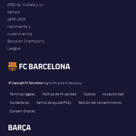
1950-61. Kubala y su
tiempo
1899-1909.
Nacimiento y
supervivencia
Barça en Champions
League
© Copyright FC Barcelona
Página Oficial del FC Barcelona
Términos legales
Política de Privacidad
Cookies
Accesibilidad
Contáctenos
Centro de ayuda/FAQs
Gestión del consentimiento
Consent choices
FORÇA BARÇA
919
label.aria.fire
Força Barça
label.aria.forcabarca