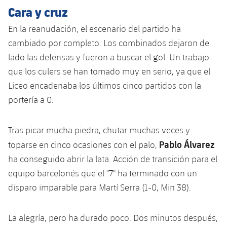
Jugadores
Cara y cruz
Clasificaciones
Juvenil
Noticias
Atletismo
plusicon
más
En la reanudación, el escenario del partido ha
Fotos
Infantil
cambiado por completo. Los combinados dejaron de
Actualidad
Baloncesto en silla de ruedas
plusicon
más
Historia
lado las defensas y fueron a buscar el gol. Un trabajo
Alevín
Masculino
que los culers se han tomado muy en serio, ya que el
Actualidad
Hockey sobre hielo
plusicon
más
Palmarés
Liceo encadenaba los últimos cinco partidos con la
Femenino
Jugadores
portería a 0.
Actualidad
Hockey hierba
plusicon
más
Agenda
Calendario
Jugadores
Noticias
Tras picar mucha piedra, chutar muchas veces y
Patinaje artístico
plusicon
más
Pablo Álvarez
toparse en cinco ocasiones con el palo,
Resultados
Calendario
Hockey Hierba Masculino
Escuela de Patinaje
Actualidad
ha conseguido abrir la lata. Acción de transición para el
equipo barcelonés que el "7" ha terminado con un
Clasificaciones
Resultados
Hockey Hierba Femenino
Plantilla
Rugby
disparo imparable para Martí Serra (1-0, Min 38).
plusicon
más
Clasificaciones
Agenda
Actualidad
Voleibol
plusicon
más
La alegría, pero ha durado poco. Dos minutos después,