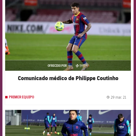
FCB Barcelona badge
OFRECIDO POR
asistencia
Comunicado médico de Philippe Coutinho
29 mar. 21
PRIMER EQUIPO
label.
FCB Barcelona badge