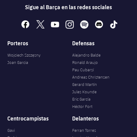
Sigue al Barça en las redes sociales
facebook
x
youtube
instagram
spotify
discord
tiktok
Porteros
Defensas
Wojciech Szczęsny
Alejandro Balde
Joan Garcia
Ronald Araujo
Pau Cubarsí
Andreas Christensen
Gerard Martín
Jules Kounde
Eric García
Héctor Fort
Centrocampistas
Delanteros
Gavi
Ferran Torres