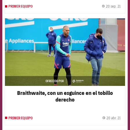
20 sep. 21
PRIMER EQUIPO
label.
FCB Barcelona badge
OFRECIDO POR
asistencia
Braithwaite, con un esguince en el tobillo
derecho
20 abr. 21
PRIMER EQUIPO
label.