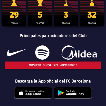
Trofeo de La Liga
Trofeo de la Liga de Campeones
Trofeo del Mundial de Clube
Copa del 
29
5
3
32
TÍTULOS
TROFEOS
TROFEOS
TROFEOS
Principales patrocinadores del Club
MOSTRAR TODOS LOS PATROCINADORES
Descarga la App oficial del FC Barcelona