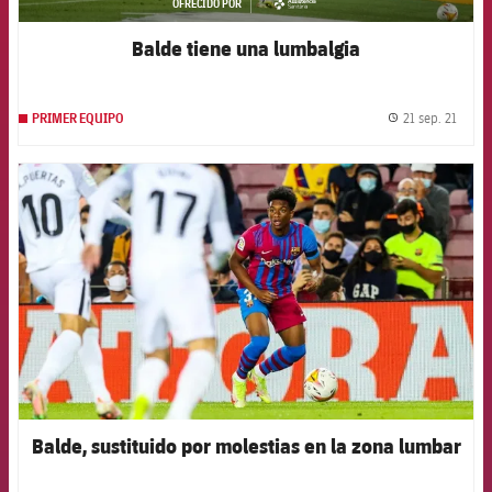
OFRECIDO POR
asistencia
Balde tiene una lumbalgia
21 sep. 21
PRIMER EQUIPO
label.
FCB Barcelona badge
Balde, sustituido por molestias en la zona lumbar