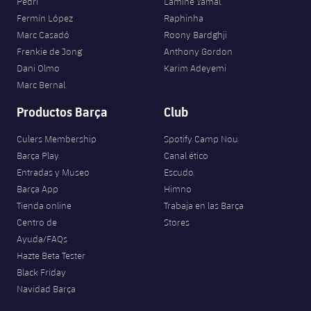
Pedri
Lamine Yamal
Fermín López
Raphinha
Marc Casadó
Roony Bardghji
Frenkie de Jong
Anthony Gordon
Dani Olmo
Karim Adeyemi
Marc Bernal
Productos Barça
Club
Culers Membership
Spotify Camp Nou
Barça Play
Canal ético
Entradas y Museo
Escudo
Barça App
Himno
Tienda online
Trabaja en las Barça
Centro de
Stores
Ayuda/FAQs
Hazte Beta Tester
Black Friday
Navidad Barça