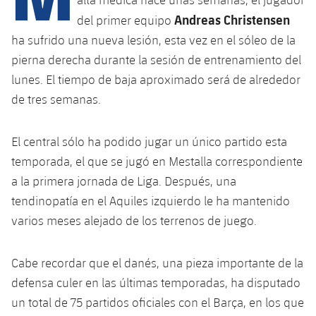
Calendario
Campus Verano
Base
Andreas Christensen
del primer equipo
SUB13
SUB13 B
Entradas
ha sufrido una nueva lesión, esta vez en el sóleo de la
Barça Atlètic
plusicon
más
PLUSICON
MÁS
pierna derecha durante la sesión de entrenamiento del
SUB12
SUB12 C
Gameday Shows
Junior
lunes. El tiempo de baja aproximado será de alrededor
Primer Equipo
Instalaciones
plusicon
más
SUB11 A
de tres semanas.
SUB11 C
Resultados
Cadete A
Actualidad
Barça Atlètic
Spotify Camp Nou
plusicon
más
SUB11 B
El central sólo ha podido jugar un único partido esta
Clasificación
Cadete B
Calendario
Actualidad
Palau Blaugrana
Base
temporada, el que se jugó en Mestalla correspondiente
plusicon
más
SUB10 A
Jugadores
a la primera jornada de Liga. Después, una
Infantil A
Entradas
Calendario
Estadi Johan Cruyff
Actualidad
tendinopatía en el Aquiles izquierdo le ha mantenido
SUB10 B
PLUSICON
MÁS
Fotos
Infantil B
varios meses alejado de los terrenos de juego.
Resultados
Resultados
Juvenil
Barça Cafe
Primer equipo
SUB9 A
plusicon
más
plusicon
más
Historia
Mini
Clasificaciones
Cabe recordar que el danés, una pieza importante de la
Clasificaciones
Cadete A
Ciutat Esportiva
Actualidad
SUB9 B
Barça Atlètic
plusicon
más
defensa culer en las últimas temporadas, ha disputado
Servicios
Palmarés
plusicon
más
Jugadores
Jugadores
un total de 75 partidos oficiales con el Barça, en los que
Cadete B
Calendario
SUB8 A
La Masia
Actualidad
Base