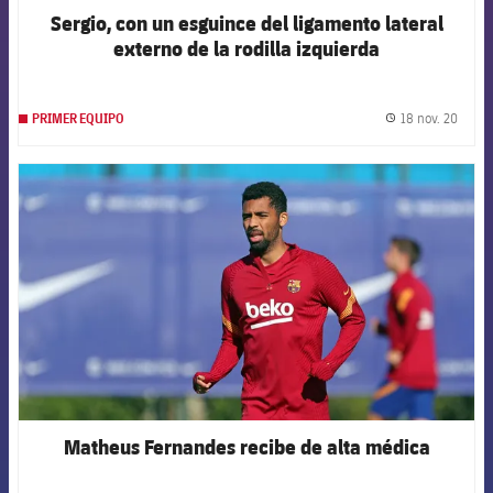
Sergio, con un esguince del ligamento lateral
externo de la rodilla izquierda
18 nov. 20
PRIMER EQUIPO
label.
FCB Barcelona badge
Matheus Fernandes recibe de alta médica