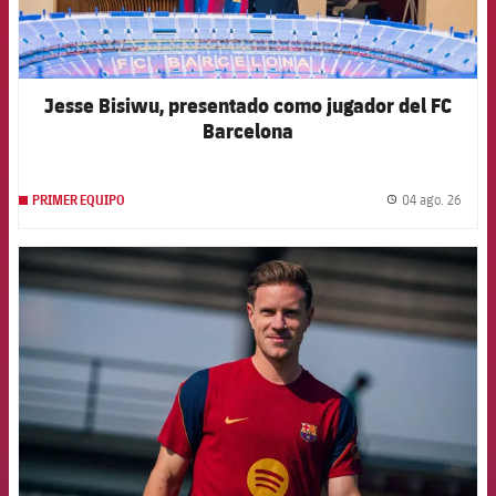
Jesse Bisiwu, presentado como jugador del FC
Barcelona
04 ago. 26
PRIMER EQUIPO
label.
FCB Barcelona badge