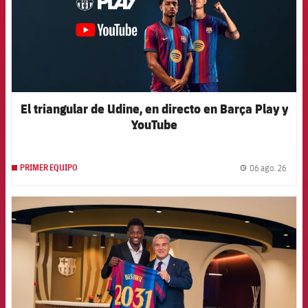
El triangular de Udine, en directo en Barça Play y
YouTube
06 ago. 26
PRIMER EQUIPO
label.
FCB Barcelona badge