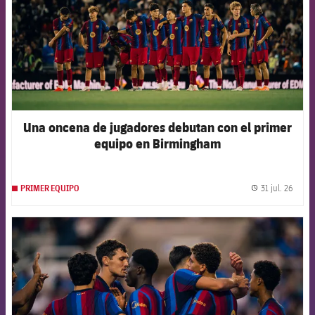
Una oncena de jugadores debutan con el primer
equipo en Birmingham
31 jul. 26
PRIMER EQUIPO
label.
FCB Barcelona badge