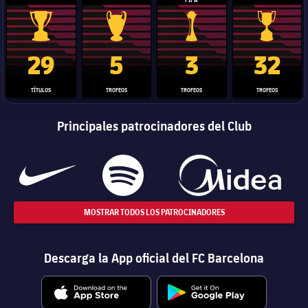
Trofeo de La Liga
Trofeo de la Liga de Campeones
Trofeo del Mundial de Clube
Copa del 
29
5
3
32
TÍTULOS
TROFEOS
TROFEOS
TROFEOS
Principales patrocinadores del Club
MOSTRAR TODOS LOS PATROCINADORES
Descarga la App oficial del FC Barcelona