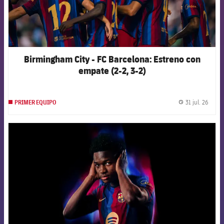
Birmingham City - FC Barcelona: Estreno con
empate (2-2, 3-2)
31 jul. 26
PRIMER EQUIPO
label.
FCB Barcelona badge