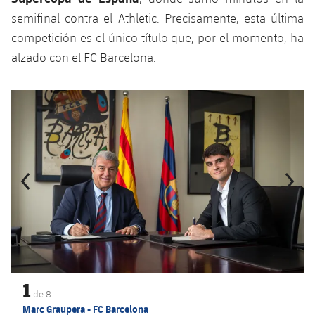
Jugadores
semifinal contra el Athletic. Precisamente, esta última
Noticias
Apúntate a las amateurs
plusicon
más
competición es el único título que, por el momento, ha
Calendario
Voleibol masculino
alzado con el FC Barcelona.
Apúntate a las amateurs
PLUSICON
MÁS
Resultados
Voleibol femenino
Carnet de las Secciones Amateurs
League of Legends
Anterior
label.aria.chevronleft
Siguiente
label.aria.
Clasificaciones
VALORANT Rising
Fotos
VALORANT Game Changers
eFootball
1
de
8
Marc Graupera - FC Barcelona