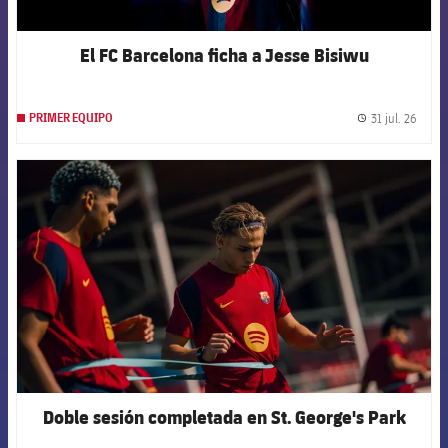
El FC Barcelona ficha a Jesse Bisiwu
31 jul. 26
PRIMER EQUIPO
label.
FCB Barcelona badge
Doble sesión completada en St. George's Park