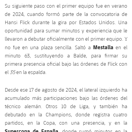
Jugadores
Clasificaciones
Su siguiente paso con el primer equipo fue en verano
Juvenil
Noticias
Atletismo
plusicon
más
de 2024, cuando formó parte de la convocatoria de
Fotos
Infantil
Hansi Flick durante la gira por Estados Unidos. Una
Actualidad
Baloncesto en silla de ruedas
plusicon
más
oportunidad para sumar minutos y experiencia que le
Historia
Alevín
llevaron a debutar oficialmente con el primer equipo. Y
Masculino
Actualidad
Hockey sobre hielo
plusicon
más
Mestalla
no fue en una plaza sencilla. Saltó a
en el
Palmarés
Femenino
minuto 63, sustituyendo a Balde, para firmar su
Jugadores
Actualidad
Hockey hierba
plusicon
más
primera presencia oficial bajo las órdenes de Flick con
Agenda
Calendario
el
35
en la espalda.
Jugadores
Noticias
Patinaje artístico
plusicon
más
Resultados
Calendario
Desde ese 17 de agosto de 2024, el lateral izquierdo ha
Hockey Hierba Masculino
Escuela de Patinaje
Actualidad
acumulado más participaciones bajo las órdenes del
Clasificaciones
Resultados
Hockey Hierba Femenino
técnico alemán. Otros 10 de Liga, y también ha
Plantilla
Rugby
plusicon
más
debutado en la Champions, donde registra cuatro
Clasificaciones
Agenda
partidos, en la Copa, con una presencia, y en la
Actualidad
Voleibol
plusicon
más
Supercopa de España
, donde sumó minutos en la