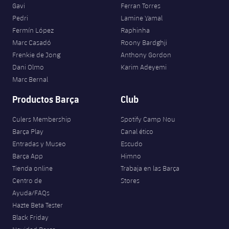
Gavi
Ferran Torres
Pedri
Lamine Yamal
Fermín López
Raphinha
Marc Casadó
Roony Bardghji
Frenkie de Jong
Anthony Gordon
Dani Olmo
Karim Adeyemi
Marc Bernal
Productos Barça
Club
Culers Membership
Spotify Camp Nou
Barça Play
Canal ético
Entradas y Museo
Escudo
Barça App
Himno
Tienda online
Trabaja en las Barça
Centro de
Stores
Ayuda/FAQs
Hazte Beta Tester
Black Friday