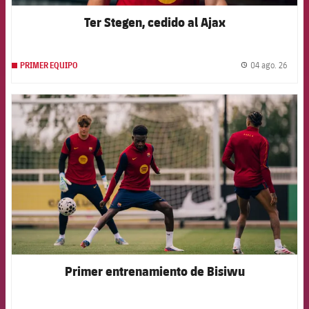
Ter Stegen, cedido al Ajax
04 ago. 26
PRIMER EQUIPO
label.
FCB Barcelona badge
Primer entrenamiento de Bisiwu