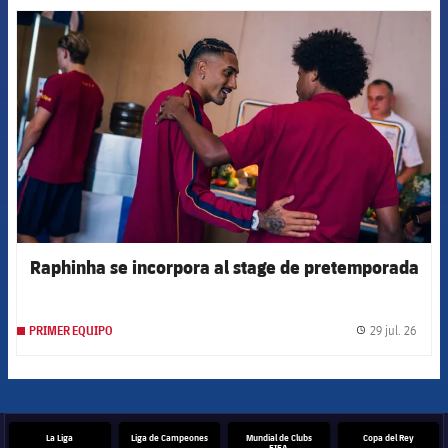
FCB Barcelona badge
Raphinha se incorpora al stage de pretemporada
29 jul. 26
PRIMER EQUIPO
label.
La Liga
Liga de Campeones
Mundial de Clubs
Copa del Rey
FIFA