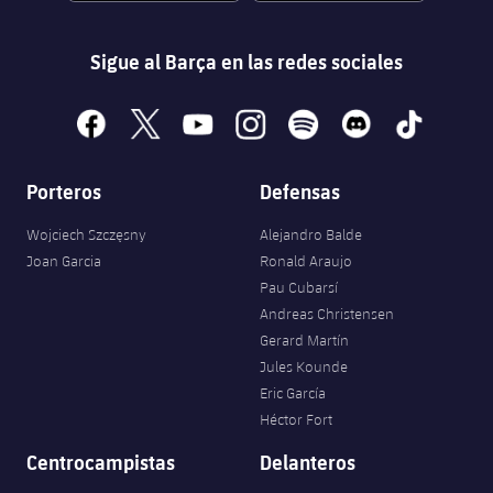
Sigue al Barça en las redes sociales
facebook
x
youtube
instagram
spotify
discord
tiktok
Porteros
Defensas
Wojciech Szczęsny
Alejandro Balde
Joan Garcia
Ronald Araujo
Pau Cubarsí
Andreas Christensen
Gerard Martín
Jules Kounde
Eric García
Héctor Fort
Centrocampistas
Delanteros