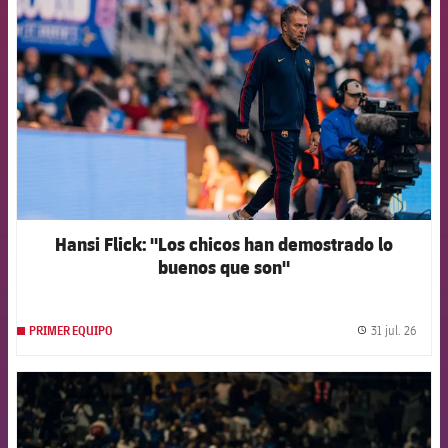
Hansi Flick: "Los chicos han demostrado lo
buenos que son"
31 jul. 26
PRIMER EQUIPO
label.
FCB Barcelona badge