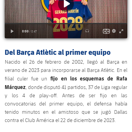
plusicon
más
Servicios Médicos
Acreditaciones
Fotos
Fotos
Infantil A
Entradas
SUB8 B
Calendario
Campus Verano
Actualidad
Accesibilidad
Historia
Instalaciones
Infantil B
Resultados
Resultados
Juvenil
PLUSICON
MÁS
Palmarés
Clasificaciones
Jugadores
Cadete
Primer equipo
plusicon
más
Del Barça Atlètic al primer equipo
Jugadors
Clasificaciones
Infantil
Nacido el 26 de febrero de 2002, llegó al Barça en
Actualidad
Barça Atlètic
plusicon
más
verano de 2023 para incorporarse al Barça Atlètic. En el
Fotos
Alevín
Calendario
fijo en los esquemas de Rafa
Actualidad
filial culer fue un
Base
plusicon
más
Palmarés
Márquez
, donde disputó 41 partidos, 37 de Liga regular
Entradas
Calendario
Campus Verano
Actualidad
y los 4 de play-off. Antes de ser fijo en las
Historia
convocatorias del primer equipo, el defensa había
Resultados
Resultados
Barça C
tenido minutos en el amistoso que se jugó Dallas
PLUSICON
MÁS
contra el Club América el 22 de diciembre de 2023.
Clasificaciones
Jugadores
Junior
Información general
plusicon
más