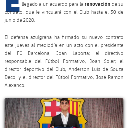
Calendario
Campus Verano
Base
renovación
llegado a un acuerdo para la
de su
SUB13
contrato, que le vinculará con el Club hasta el 30 de
SUB13 B
Entradas
Barça Atlètic
plusicon
más
junio de 2028.
PLUSICON
MÁS
SUB12
SUB12 C
Gameday Shows
Junior
Primer Equipo
Instalaciones
plusicon
más
El defensa azulgrana ha firmado su nuevo contrato
SUB11 A
SUB11 C
Resultados
este jueves al mediodía en un acto con el presidente
Cadete A
Actualidad
Barça Atlètic
Spotify Camp Nou
plusicon
más
del FC Barcelona, ​​Joan Laporta; el directivo
SUB11 B
Clasificación
Cadete B
responsable del Fútbol Formativo, Joan Soler; el
Calendario
Actualidad
Palau Blaugrana
Base
plusicon
más
SUB10 A
director deportivo del Club, Anderson Luis de Souza
Jugadores
Infantil A
Entradas
Deco; y el director del Fútbol Formativo, José Ramon
Calendario
Estadi Johan Cruyff
Actualidad
SUB10 B
PLUSICON
MÁS
Alexanco.
Fotos
Infantil B
Resultados
Resultados
Juvenil
Barça Cafe
Primer equipo
SUB9 A
plusicon
más
plusicon
más
Historia
Mini
Clasificaciones
Clasificaciones
Cadete A
Ciutat Esportiva
Actualidad
SUB9 B
Barça Atlètic
plusicon
más
Servicios
Palmarés
plusicon
más
Jugadores
Jugadores
Cadete B
Calendario
SUB8 A
La Masia
Actualidad
Base