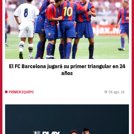
El FC Barcelona jugará su primer triangular en 24
años
06 ago. 26
PRIMER EQUIPO
label.
FCB Barcelona badge