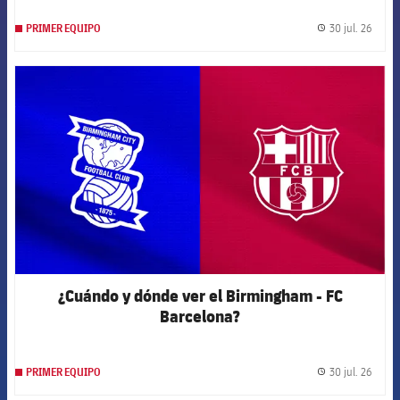
30 jul. 26
PRIMER EQUIPO
label.
FCB Barcelona badge
¿Cuándo y dónde ver el Birmingham - FC
Barcelona?
30 jul. 26
PRIMER EQUIPO
label.