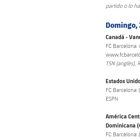
partido o lo h
Domingo, 
Canadá - Vanc
FC Barcelona:
www.fcbarcelo
TSN (anglès), 
Estados Unido
FC Barcelona:
ESPN
América Centr
Dominicana (
FC Barcelona: