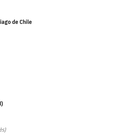
iago de Chile
M)
uès)