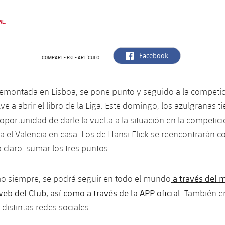
NE.
label.aria.facebook
Facebook
COMPARTE ESTE ARTÍCULO
 remontada en Lisboa, se pone punto y seguido a la competi
ve a abrir el libro de la Liga. Este domingo, los azulgranas 
oportunidad de darle la vuelta a la situación en la competic
a el Valencia en casa. Los de Hansi Flick se reencontrarán co
á claro: sumar los tres puntos.
a través del 
mo siempre, se podrá seguir en todo el mundo
eb del Club, así como a través de la APP oficial
. También en
s distintas redes sociales.