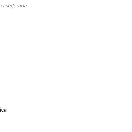
a asegurarte.
ica