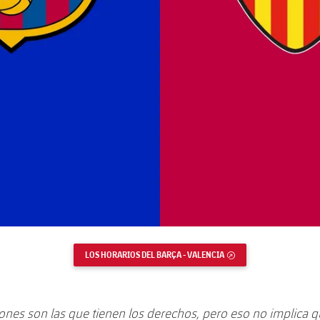
LOS HORARIOS DEL BARÇA - VALENCIA
ENLACE EXTERNO
siones son las que tienen los derechos, pero eso no implica 