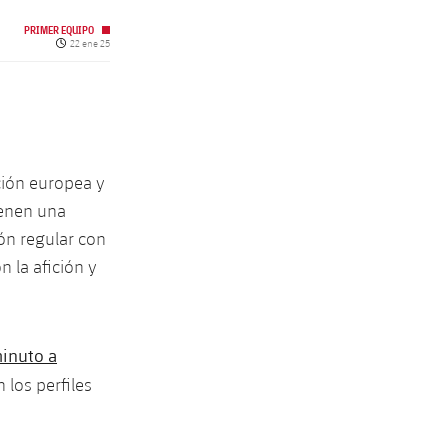
PRIMER EQUIPO
Fecha de publicación
22 ene 25
ción europea y
tienen una
ión regular con
n la afición y
minuto a
 los perfiles