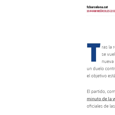
fcbarcelona.cat
10:44AM MIÉRCOLES 22 E
T
ras la
se vuel
nueva 
un duelo contr
el objetivo est
El partido, co
minuto de la w
oficiales de la