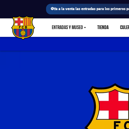
⚽Ya a la venta las entradas para los primeros p
ENTRADAS Y MUSEO
TIENDA
CULE
LABEL.SHARE.CARETDOWN
FC Barcelona club badge