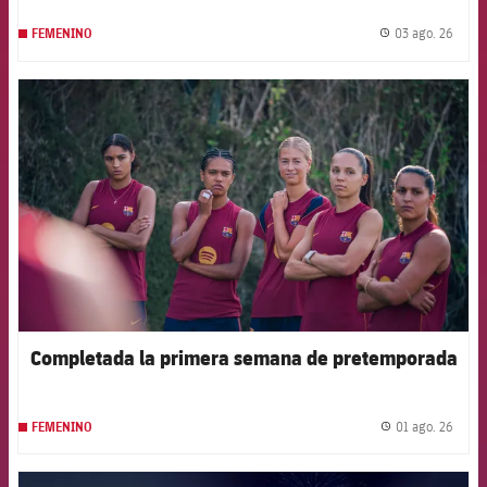
03 ago. 26
FEMENINO
label.
FCB Barcelona badge
Completada la primera semana de pretemporada
01 ago. 26
FEMENINO
label.
FCB Barcelona badge