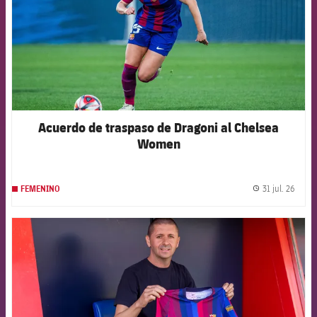
Acuerdo de traspaso de Dragoni al Chelsea
Women
31 jul. 26
FEMENINO
label.
FCB Barcelona badge