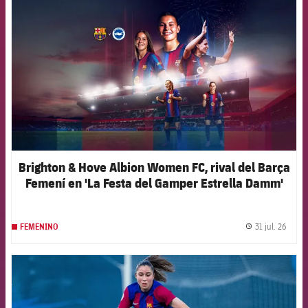
Brighton & Hove Albion Women FC, rival del Barça
Femení en 'La Festa del Gamper Estrella Damm'
31 jul. 26
FEMENINO
label.
FCB Barcelona badge