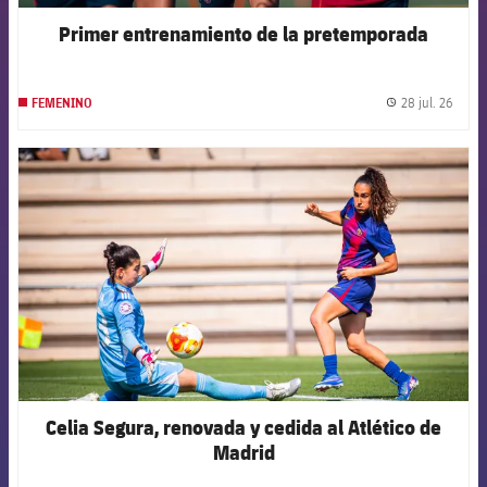
Primer entrenamiento de la pretemporada
28 jul. 26
FEMENINO
label.
FCB Barcelona badge
Celia Segura, renovada y cedida al Atlético de
Madrid