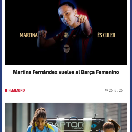
Martina Fernández vuelve al Barça Femenino
26 jul. 26
FEMENINO
label.
FCB Barcelona badge