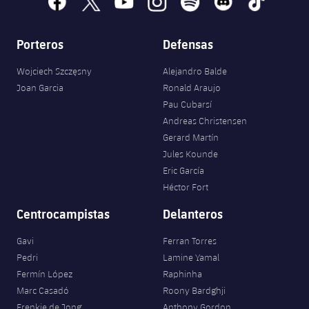
Porteros
Defensas
Wojciech Szczęsny
Alejandro Balde
Joan Garcia
Ronald Araujo
Pau Cubarsí
Andreas Christensen
Gerard Martín
Jules Kounde
Eric García
Héctor Fort
Centrocampistas
Delanteros
Gavi
Ferran Torres
Pedri
Lamine Yamal
Fermín López
Raphinha
Marc Casadó
Roony Bardghji
Frenkie de Jong
Anthony Gordon