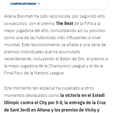
plusicon
más
Servicios Médicos
COMPRA ENTRADAS
Acreditaciones
Fotos
FECHA DE PUBLICACIÓN
Fotos
Infantil A
Entradas
SUB8 B
Calendario
Campus Verano
Actualidad
Aitana Bonmatí ha sido reconocida, por segundo año
Accesibilidad
Historia
Instalaciones
Infantil B
Resultados
The Best
consecutivo, con el premio
de la FIFA a la
Resultados
Juvenil
PLUSICON
MÁS
Palmarés
mejor jugadora del año, consolidando así su posición
Clasificaciones
Jugadores
como una de las futbolistas más influyentes a nivel
Cadete
Primer equipo
plusicon
más
mundial. Este reconocimiento se añade a una serie de
Jugadors
Clasificaciones
Infantil
premios individuales que ha acumulado
Actualidad
Barça Atlètic
plusicon
más
recientemente, incluyendo el Balón de Oro, el premio a
Fotos
Alevín
Calendario
la mejor jugadora de la Champions League y el de la
Actualidad
Base
plusicon
más
Final Four de la Nations League.
Palmarés
Entradas
Calendario
Campus Verano
Actualidad
Historia
Este momento tan especial ha superado a otros
Resultados
Resultados
Barça C
la victoria en el Estadi
momentos destacados como
PLUSICON
MÁS
Olímpic contra el City por 3-0, la entrega de la Cruz
Clasificaciones
Jugadores
Junior
Información general
de Sant Jordi en Aitana y los premios de Vicky y
plusicon
más