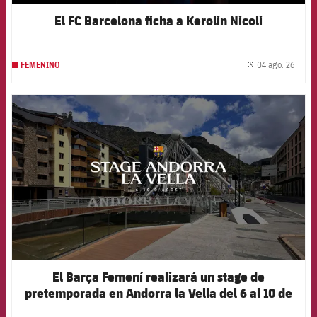
El FC Barcelona ficha a Kerolin Nicoli
04 ago. 26
FEMENINO
label.
FCB Barcelona badge
El Barça Femení realizará un stage de
pretemporada en Andorra la Vella del 6 al 10 de
agosto