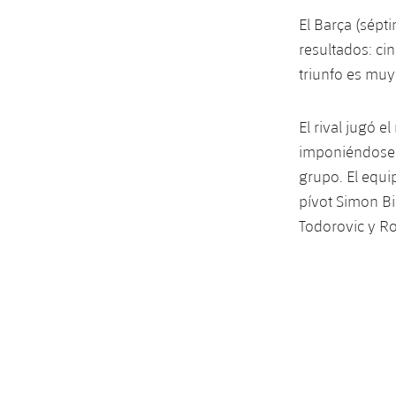
El Barça (sépt
resultados: cin
triunfo es muy
El rival jugó 
imponiéndose e
grupo. El equi
pívot Simon B
Todorovic y R