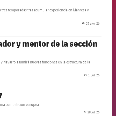
s tres temporadas tras acumular experiencia en Manresa y
03 ago. 26
label.share.
dor y mentor de la sección
 y Navarro asumirá nuevas funciones en la estructura de la
31 jul. 26
label.share.
7
áxima competición europea
29 jul. 26
label.share.