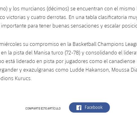
imo) y los murcianos (décimos) se encuentran con el mismo
co victorias y cuatro derrotas. En una tabla clasificatoria mu
 importante para tener buenas sensaciones y escalar posici
el miércoles su compromiso en la Basketball Champions Leag
n la pista del Manisa turco (72-78) y consolidando el lidera
po está liderado en pista por jugadores como el canadiense 
irgander y exazulgranas como Ludde Hakanson, Moussa Di
odions Kurucs.
label.aria.facebook
Facebook
COMPARTE ESTE ARTÍCULO