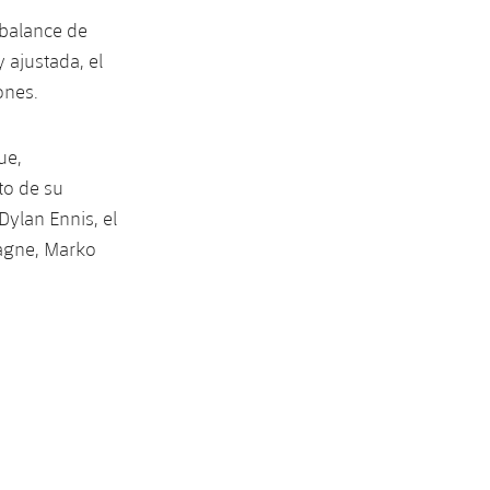
 balance de
y ajustada, el
ones.
ue,
to de su
Dylan Ennis, el
agne, Marko