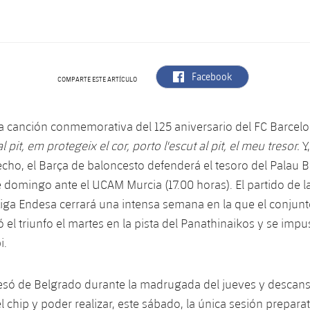
label.aria.facebook
Facebook
COMPARTE ESTE ARTÍCULO
la canción conmemorativa del 125 aniversario del FC Barcel
al pit, em protegeix el cor, porto l'escut al pit, el meu tresor.
Y
echo, el Barça de baloncesto defenderá el tesoro del Palau 
e domingo ante el UCAM Murcia (17.00 horas). El partido de 
Liga Endesa cerrará una intensa semana en la que el conjun
 el triunfo el martes en la pista del Panathinaikos y se impu
i.
esó de Belgrado durante la madrugada del jueves y descans
l chip y poder realizar, este sábado, la única sesión prepara