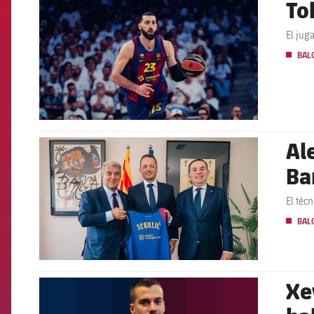
To
FCB Barcelona badge
El jug
BAL
Al
FCB Barcelona badge
Ba
El téc
BAL
Xe
FCB Barcelona badge