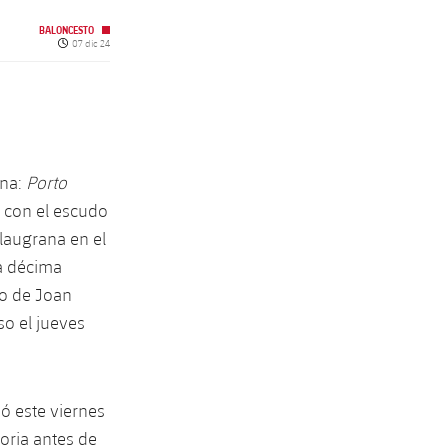
BALONCESTO
Fecha de publicación
07 dic 24
ona:
Porto
, con el escudo
Blaugrana en el
la décima
to de Joan
so el jueves
ó este viernes
toria antes de