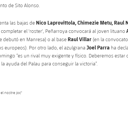
unto de Sito Alonso.
Nico Laprovittola, Chimezie Metu, Raul 
enta las bajas de
a completar el 'roster', Peñarroya convocará al joven lituano
Raul Villar
e debutó en Manresa) o al base
(en la convocato
Joel Parra
os europeos). Por otro lado, el azulgrana
ha decla
domingo “es un rival muy exigente y físico. Deberemos estar
la ayuda del Palau para conseguir la victoria”.
el nostre joc"