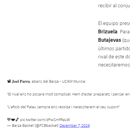
recibir al conj
El equipo pres
Brizuela
. Par
Butajevas
(qu
últimos partid
rival de este 
necesitaremos 
📽 𝐉𝐨𝐞𝐥 𝐏𝐚𝐫𝐫𝐚, abans del Barça - UCAM Murcia:
"El rival ens ho posarà molt complicat. Hem d'estar preparats i pensar en 
"L'afició del Palau sempre ens recolza i necessitarem el seu suport"
💙❤️🏀
pic.twitter.com/zPwSmfRaLW
— Barça Basket (@FCBbasket)
December 7, 2024