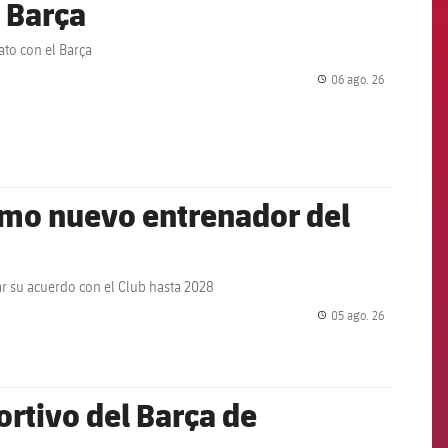
 Barça
ato con el Barça
06 ago. 26
label.share.
omo nuevo entrenador del
r su acuerdo con el Club hasta 2028
05 ago. 26
label.share.
ortivo del Barça de