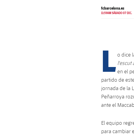
fcbarcelona.es
11:59AM SÁBADO 07 DIC.
L
o dice 
l'escut 
en el p
partido de est
jornada de la 
Peñarroya rozó
ante el Maccab
El equipo regr
para cambiar e