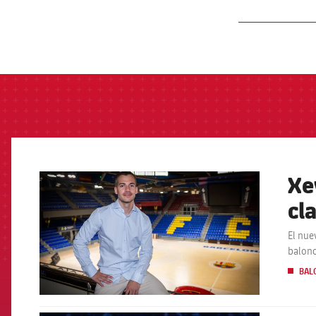
label.aria.barcelon
Xe
FCB Barcelona badge
cl
El nue
balon
BAL