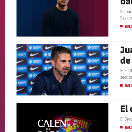
ba
El man
Basko
BAL
Ju
FCB Barcelona badge
de
El FC 
secció
BAL
El
FCB Barcelona badge
El Bar
BAL