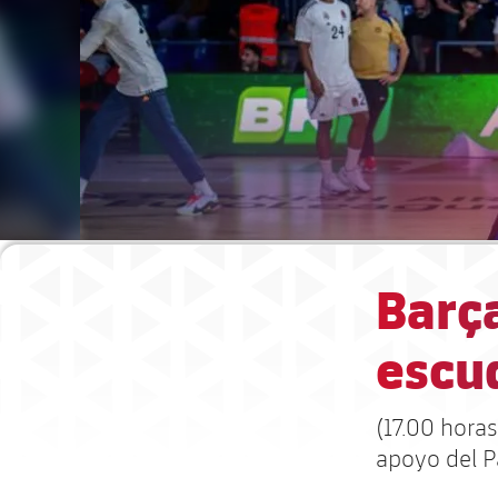
Barça
escud
(17.00 hora
apoyo del P