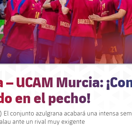
 – UCAM Murcia: ¡Con
o en el pecho!
s) El conjunto azulgrana acabará una intensa sem
alau ante un rival muy exigente