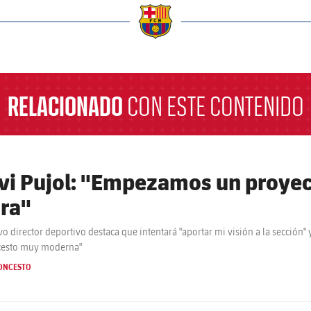
a
RELACIONADO
CON ESTE CONTENIDO
vi Pujol: "Empezamos un proyec
ara"
vo director deportivo destaca que intentará "aportar mi visión a la sección
cesto muy moderna"
ONCESTO