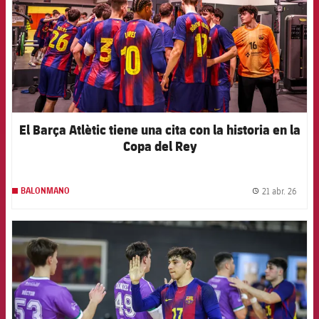
El Barça Atlètic tiene una cita con la historia en la
Copa del Rey
21 abr. 26
BALONMANO
label.
FCB Barcelona badge