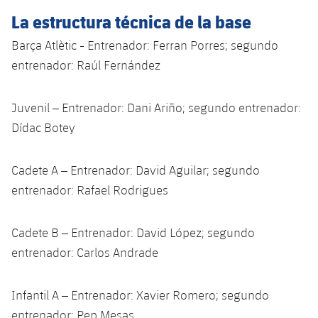
plusicon
más
Servicios Médicos
Acreditaciones
Fotos
La estructura técnica de la base
Fotos
Infantil A
Entradas
SUB8 B
Calendario
Campus Verano
Actualidad
Barça Atlètic - Entrenador: Ferran Porres; segundo
Accesibilidad
Historia
Instalaciones
Infantil B
Resultados
entrenador: Raúl Fernández
Resultados
Juvenil
PLUSICON
MÁS
Palmarés
Clasificaciones
Jugadores
Juvenil – Entrenador: Dani Ariño; segundo entrenador:
Cadete
Primer equipo
plusicon
más
Dídac Botey
Jugadors
Clasificaciones
Infantil
Actualidad
Barça Atlètic
plusicon
más
Cadete A – Entrenador: David Aguilar; segundo
Fotos
Alevín
Calendario
Actualidad
entrenador: Rafael Rodrigues
Base
plusicon
más
Palmarés
Entradas
Calendario
Campus Verano
Actualidad
Cadete B – Entrenador: David López; segundo
Historia
entrenador: Carlos Andrade
Resultados
Resultados
Barça C
PLUSICON
MÁS
Clasificaciones
Infantil A – Entrenador: Xavier Romero; segundo
Jugadores
Junior
Información general
plusicon
más
entrenador: Pep Mesas