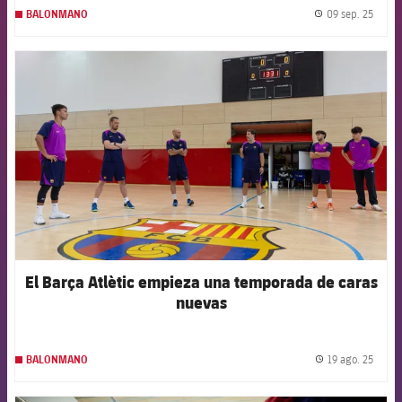
09 sep. 25
BALONMANO
label.
FCB Barcelona badge
El Barça Atlètic empieza una temporada de caras
nuevas
19 ago. 25
BALONMANO
label.