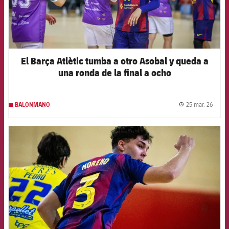
El Barça Atlètic tumba a otro Asobal y queda a
una ronda de la final a ocho
25 mar. 26
BALONMANO
label.
FCB Barcelona badge