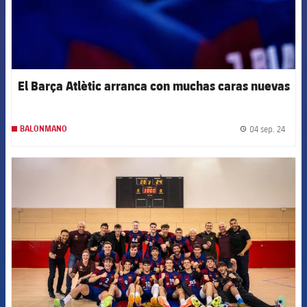
El Barça Atlètic arranca con muchas caras nuevas
04 sep. 24
BALONMANO
label.
FCB Barcelona badge