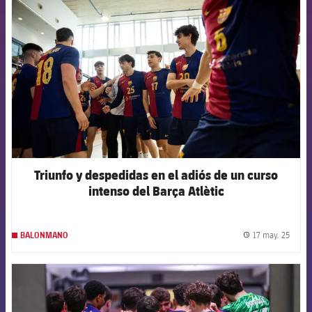
FCB Barcelona badge
Triunfo y despedidas en el adiós de un curso
intenso del Barça Atlètic
17 may. 25
BALONMANO
label.
FCB Barcelona badge