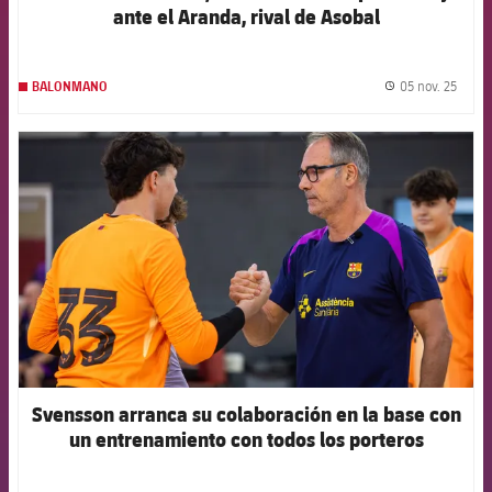
ante el Aranda, rival de Asobal
05 nov. 25
BALONMANO
label.
FCB Barcelona badge
Svensson arranca su colaboración en la base con
un entrenamiento con todos los porteros