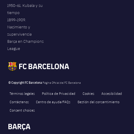
1950-61. Kubala y su
tiempo
1899-1909.
Nacimiento y
supervivencia
Barça en Champions
League
© Copyright FC Barcelona
Página Oficial del FC Barcelona
Términos legales
Política de Privacidad
Cookies
Accesibilidad
Contáctenos
Centro de ayuda/FAQs
Gestión del consentimiento
Consent choices
FORÇA BARÇA
140
label.aria.fire
Força Barça
label.aria.forcabarca