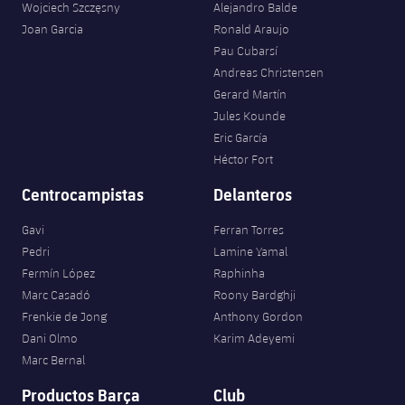
Wojciech Szczęsny
Alejandro Balde
Joan Garcia
Ronald Araujo
Pau Cubarsí
Andreas Christensen
Gerard Martín
Jules Kounde
Eric García
Héctor Fort
Centrocampistas
Delanteros
Gavi
Ferran Torres
Pedri
Lamine Yamal
Fermín López
Raphinha
Marc Casadó
Roony Bardghji
Frenkie de Jong
Anthony Gordon
Dani Olmo
Karim Adeyemi
Marc Bernal
Productos Barça
Club