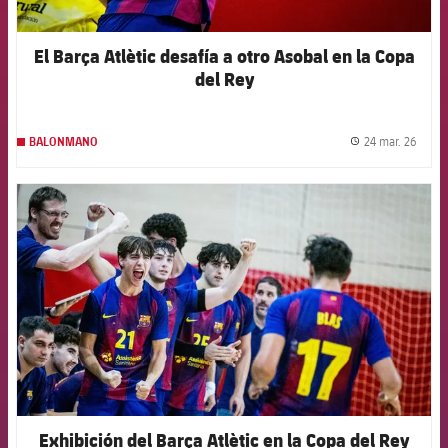
El Barça Atlètic desafía a otro Asobal en la Copa
del Rey
24 mar. 26
BALONMANO
label.
FCB Barcelona badge
Exhibición del Barça Atlètic en la Copa del Rey