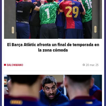
El Barça Atlètic afronta un final de temporada en
la zona cómoda
20 mar. 25
BALONMANO
label.
FCB Barcelona badge