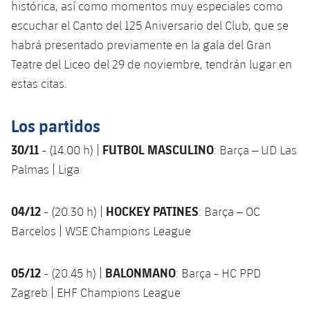
plusicon
más
histórica, así como momentos muy especiales como
Servicios Médicos
Acreditaciones
Fotos
Fotos
Infantil A
escuchar el Canto del 125 Aniversario del Club, que se
Entradas
SUB8 B
Calendario
Campus Verano
Actualidad
Accesibilidad
habrá presentado previamente en la gala del Gran
Historia
Instalaciones
Infantil B
Resultados
Teatre del Liceo del 29 de noviembre, tendrán lugar en
Resultados
Juvenil
PLUSICON
MÁS
Palmarés
estas citas.
Clasificaciones
Jugadores
Cadete
Primer equipo
plusicon
más
Los partidos
Jugadors
Clasificaciones
Infantil
Actualidad
Barça Atlètic
30/11
FUTBOL MASCULINO
- (14.00 h) |
: Barça – UD Las
plusicon
más
Fotos
Palmas | Liga
Alevín
Calendario
Actualidad
Base
plusicon
más
Palmarés
04/12
HOCKEY PATINES
- (20.30 h) |
: Barça – OC
Entradas
Calendario
Campus Verano
Actualidad
Barcelos | WSE Champions League
Historia
Resultados
Resultados
Barça C
PLUSICON
MÁS
05/12
BALONMANO
- (20.45 h) |
: Barça - HC PPD
Clasificaciones
Jugadores
Junior
Zagreb | EHF Champions League
Información general
plusicon
más