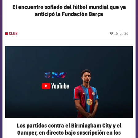
El encuentro soñado del fútbol mundial que ya
anticipó la Fundación Barça
16 jul. 26
CLUB
label.
FCB Barcelona badge
Los partidos contra el Birmingham City y el
Gamper, en directo bajo suscripción en los