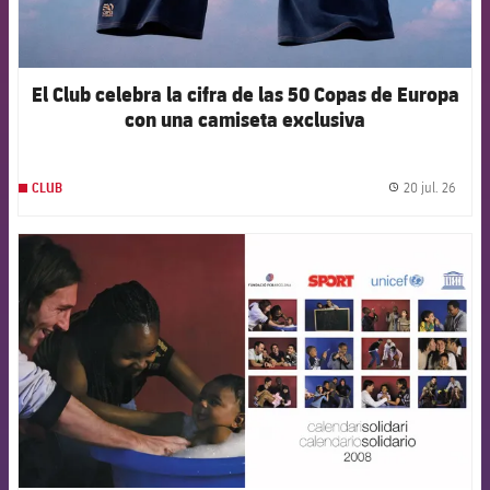
El Club celebra la cifra de las 50 Copas de Europa
con una camiseta exclusiva
20 jul. 26
CLUB
label.
FCB Barcelona badge