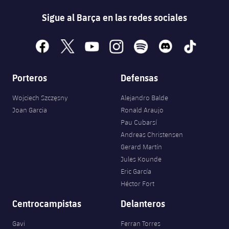
Sigue al Barça en las redes sociales
facebook
x
youtube
instagram
spotify
discord
tiktok
Porteros
Defensas
Wojciech Szczęsny
Alejandro Balde
Joan Garcia
Ronald Araujo
Pau Cubarsí
Andreas Christensen
Gerard Martín
Jules Kounde
Eric García
Héctor Fort
Centrocampistas
Delanteros
Gavi
Ferran Torres