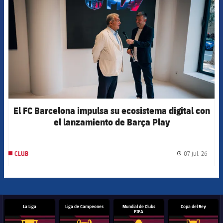
El FC Barcelona impulsa su ecosistema digital con
el lanzamiento de Barça Play
07 jul. 26
CLUB
label.
La Liga
Liga de Campeones
Mundial de Clubs
Copa del Rey
FIFA