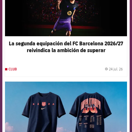
La segunda equipación del FC Barcelona 2026/27
reivindica la ambición de superar
constantemente los propios límites
24 jul. 26
CLUB
label.
FCB Barcelona badge