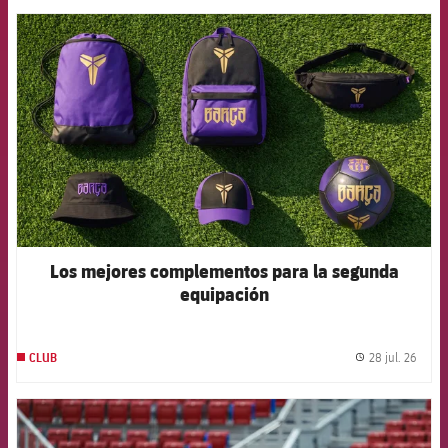
FCB Barcelona badge
Los mejores complementos para la segunda
equipación
28 jul. 26
CLUB
label.
FCB Barcelona badge