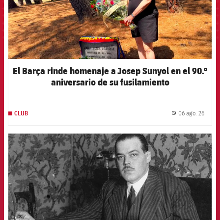
El Barça rinde homenaje a Josep Sunyol en el 90.º
aniversario de su fusilamiento
06 ago. 26
CLUB
label.
FCB Barcelona badge