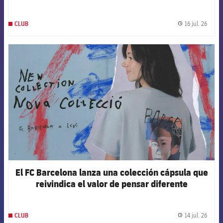
canales oficiales del Club
16 jul. 26
CLUB
label.
FCB Barcelona badge
El FC Barcelona lanza una colección cápsula que
reivindica el valor de pensar diferente
14 jul. 26
CLUB
label.