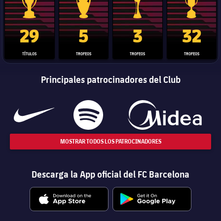
Trofeo de La Liga
Trofeo de la Liga de Campeones
Trofeo del Mundial de Clube
Copa del 
29
5
3
32
TÍTULOS
TROFEOS
TROFEOS
TROFEOS
Principales patrocinadores del Club
MOSTRAR TODOS LOS PATROCINADORES
Descarga la App oficial del FC Barcelona