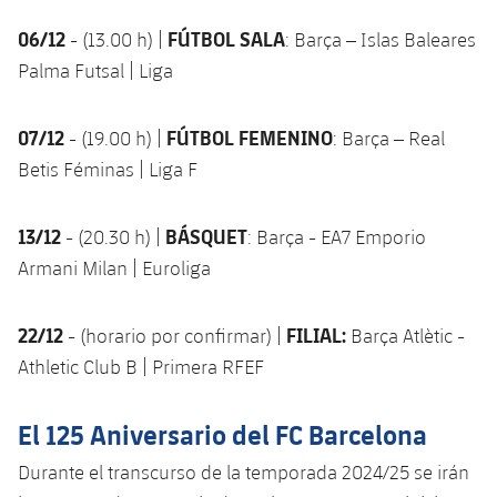
Jugadores
Clasificaciones
Juvenil
Noticias
06/12
FÚTBOL SALA
Atletismo
- (13.00 h) |
: Barça – Islas Baleares
plusicon
más
Fotos
Palma Futsal | Liga
Infantil
Actualidad
Baloncesto en silla de ruedas
plusicon
más
Historia
07/12
FÚTBOL FEMENINO
Alevín
- (19.00 h) |
: Barça – Real
Masculino
Actualidad
Hockey sobre hielo
Betis Féminas | Liga F
plusicon
más
Palmarés
Femenino
Jugadores
Actualidad
Hockey hierba
plusicon
más
13/12
BÁSQUET
- (20.30 h) |
: Barça - EA7 Emporio
Agenda
Armani Milan | Euroliga
Calendario
Jugadores
Noticias
Patinaje artístico
plusicon
más
Resultados
Calendario
22/12
FILIAL:
- (horario por confirmar) |
Barça Atlètic -
Hockey Hierba Masculino
Escuela de Patinaje
Actualidad
Athletic Club B | Primera RFEF
Clasificaciones
Resultados
Hockey Hierba Femenino
Plantilla
Rugby
plusicon
más
El 125 Aniversario del FC Barcelona
Clasificaciones
Agenda
Actualidad
Voleibol
Durante el transcurso de la temporada 2024/25 se irán
plusicon
más