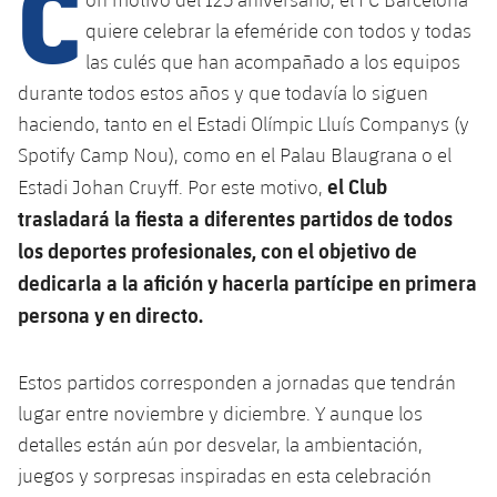
C
Calendario
Campus Verano
Base
quiere celebrar la efeméride con todos y todas
SUB13
SUB13 B
Entradas
las culés que han acompañado a los equipos
Barça Atlètic
plusicon
más
PLUSICON
MÁS
durante todos estos años y que todavía lo siguen
SUB12
SUB12 C
Gameday Shows
Junior
haciendo, tanto en el Estadi Olímpic Lluís Companys (y
Primer Equipo
Instalaciones
plusicon
más
SUB11 A
Spotify Camp Nou), como en el Palau Blaugrana o el
SUB11 C
Resultados
Cadete A
el Club
Actualidad
Estadi Johan Cruyff. Por este motivo,
Barça Atlètic
Spotify Camp Nou
plusicon
más
SUB11 B
trasladará la fiesta a diferentes partidos de todos
Clasificación
Cadete B
Calendario
Actualidad
los deportes profesionales, con el objetivo de
Palau Blaugrana
Base
plusicon
más
SUB10 A
Jugadores
dedicarla a la afición y hacerla partícipe en primera
Infantil A
Entradas
Calendario
Estadi Johan Cruyff
Actualidad
persona y en directo.
SUB10 B
PLUSICON
MÁS
Fotos
Infantil B
Resultados
Resultados
Juvenil
Barça Cafe
Primer equipo
SUB9 A
plusicon
más
Estos partidos corresponden a jornadas que tendrán
plusicon
más
Historia
Mini
Clasificaciones
lugar entre noviembre y diciembre. Y aunque los
Clasificaciones
Cadete A
Ciutat Esportiva
Actualidad
SUB9 B
Barça Atlètic
plusicon
más
detalles están aún por desvelar, la ambientación,
Servicios
Palmarés
plusicon
más
Jugadores
Jugadores
juegos y sorpresas inspiradas en esta celebración
Cadete B
Calendario
SUB8 A
La Masia
Actualidad
Base