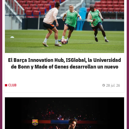
El Barça Innovation Hub, ISGlobal, la Universidad
de Bonn y Made of Genes desarrollan un nuevo
modelo de inteligencia artificial para anticipar las
lesiones en el fútbol femenino de élite
28 jul. 26
CLUB
label.
FCB Barcelona badge