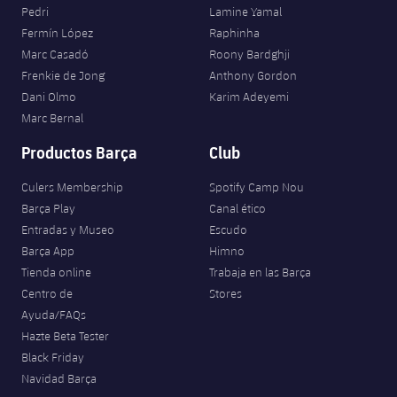
Pedri
Lamine Yamal
Fermín López
Raphinha
Marc Casadó
Roony Bardghji
Frenkie de Jong
Anthony Gordon
Dani Olmo
Karim Adeyemi
Marc Bernal
Productos Barça
Club
Culers Membership
Spotify Camp Nou
Barça Play
Canal ético
Entradas y Museo
Escudo
Barça App
Himno
Tienda online
Trabaja en las Barça
Centro de
Stores
Ayuda/FAQs
Hazte Beta Tester
Black Friday
Navidad Barça