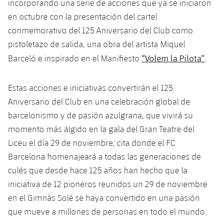
incorporando una serie de acciones que ya se iniciaron
Jugadores
Noticias
Apúntate a las amateurs
en octubre con la presentación del cartel
plusicon
más
conmemorativo del 125 Aniversario del Club como
Calendario
Voleibol masculino
Apúntate a las amateurs
pistoletazo de salida, una obra del artista Miquel
PLUSICON
MÁS
“Volem la Pilota”
Barceló e inspirado en el Manifiesto
.
Resultados
Voleibol femenino
Carnet de las Secciones Amateurs
League of Legends
Clasificaciones
Estas acciones e iniciativas convertirán el 125
VALORANT Rising
Aniversario del Club en una celebración global de
Fotos
VALORANT Game Changers
barcelonismo y de pasión azulgrana, que vivirá su
momento más álgido en la gala del Gran Teatre del
eFootball
Liceu el día 29 de noviembre; cita donde el FC
Barcelona homenajeará a todas las generaciones de
culés que desde hace 125 años han hecho que la
iniciativa de 12 pioneros reunidos un 29 de noviembre
en el Gimnàs Solé se haya convertido en una pasión
que mueve a millones de personas en todo el mundo.