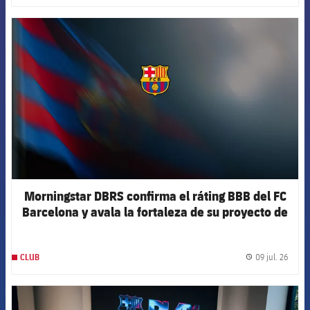
FCB Barcelona badge
Morningstar DBRS confirma el ráting BBB del FC
Barcelona y avala la fortaleza de su proyecto de
futuro
09 jul. 26
CLUB
label.
FCB Barcelona badge