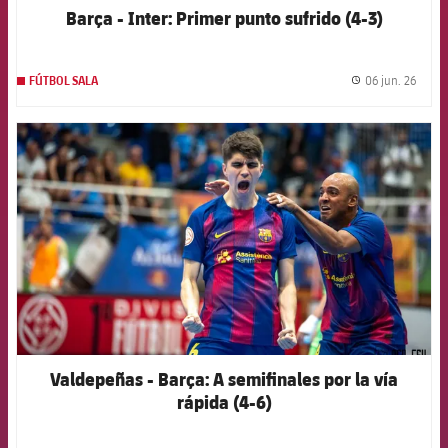
Barça - Inter: Primer punto sufrido (4-3)
06 jun. 26
FÚTBOL SALA
label.
FCB Barcelona badge
Valdepeñas - Barça: A semifinales por la vía
rápida (4-6)