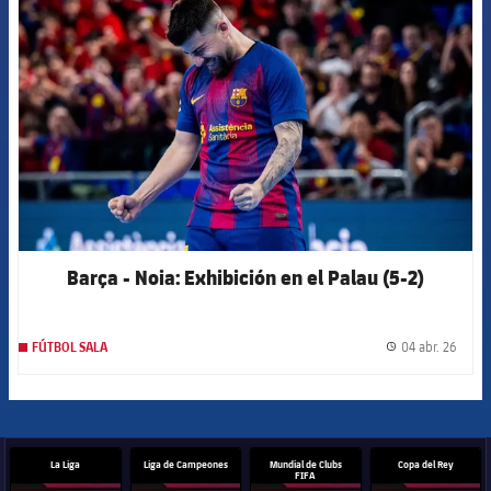
FCB Barcelona badge
Barça - Noia: Exhibición en el Palau (5-2)
04 abr. 26
FÚTBOL SALA
label.
La Liga
Liga de Campeones
Mundial de Clubs
Copa del Rey
FIFA