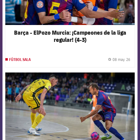
Barça - ElPozo Murcia: ¡Campeones de la liga
regular! (4-3)
08 may. 26
FÚTBOL SALA
label.
FCB Barcelona badge