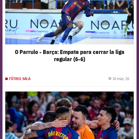
O Parrulo - Barça: Empate para cerrar la liga
regular (6-6)
16 may. 26
FÚTBOL SALA
label.
FCB Barcelona badge