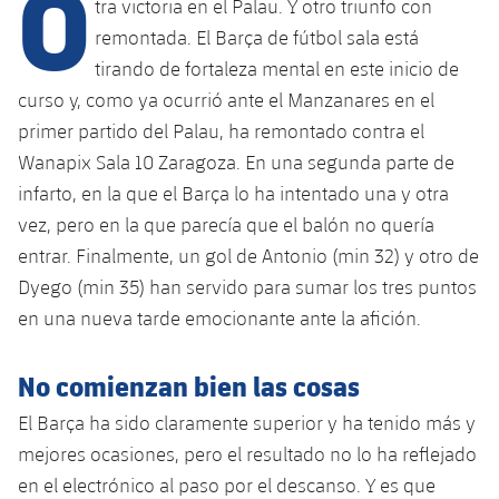
O
Calendario
tra victoria en el Palau. Y otro triunfo con
Campus Verano
Base
remontada. El Barça de fútbol sala está
SUB13
SUB13 B
Entradas
Barça Atlètic
tirando de fortaleza mental en este inicio de
plusicon
más
PLUSICON
MÁS
curso y, como ya ocurrió ante el Manzanares en el
SUB12
SUB12 C
Gameday Shows
Junior
Primer Equipo
primer partido del Palau, ha remontado contra el
Instalaciones
plusicon
más
SUB11 A
Wanapix Sala 10 Zaragoza. En una segunda parte de
SUB11 C
Resultados
Cadete A
Actualidad
Barça Atlètic
Spotify Camp Nou
infarto, en la que el Barça lo ha intentado una y otra
plusicon
más
SUB11 B
vez, pero en la que parecía que el balón no quería
Clasificación
Cadete B
Calendario
Actualidad
Palau Blaugrana
Base
entrar. Finalmente, un gol de Antonio (min 32) y otro de
plusicon
más
SUB10 A
Jugadores
Dyego (min 35) han servido para sumar los tres puntos
Infantil A
Entradas
Calendario
Estadi Johan Cruyff
Actualidad
en una nueva tarde emocionante ante la afición.
SUB10 B
PLUSICON
MÁS
Fotos
Infantil B
Resultados
Resultados
Juvenil
Barça Cafe
Primer equipo
SUB9 A
No comienzan bien las cosas
plusicon
más
plusicon
más
Historia
Mini
Clasificaciones
Clasificaciones
El Barça ha sido claramente superior y ha tenido más y
Cadete A
Ciutat Esportiva
Actualidad
SUB9 B
Barça Atlètic
plusicon
más
Servicios
Palmarés
mejores ocasiones, pero el resultado no lo ha reflejado
plusicon
más
Jugadores
Jugadores
Cadete B
en el electrónico al paso por el descanso. Y es que
Calendario
SUB8 A
La Masia
Actualidad
Base