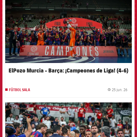
ElPozo Murcia - Barça: ¡Campeones de Liga! (4-6)
25 jun. 26
FÚTBOL SALA
label.
FCB Barcelona badge