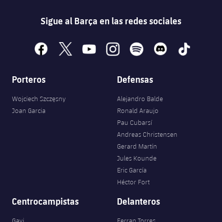
Sigue al Barça en las redes sociales
facebook
x
youtube
instagram
spotify
discord
tiktok
Porteros
Defensas
Wojciech Szczęsny
Alejandro Balde
Joan Garcia
Ronald Araujo
Pau Cubarsí
Andreas Christensen
Gerard Martín
Jules Kounde
Eric García
Héctor Fort
Centrocampistas
Delanteros
Gavi
Ferran Torres