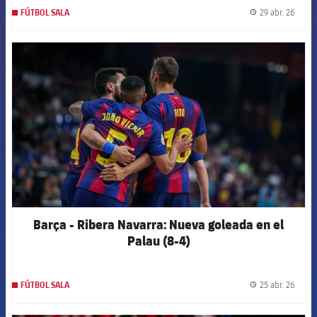
29 abr. 26
FÚTBOL SALA
label.
FCB Barcelona badge
Barça - Ribera Navarra: Nueva goleada en el
Palau (8-4)
25 abr. 26
FÚTBOL SALA
label.