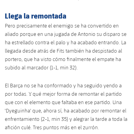
Jugadores
Clasificaciones
Juvenil
Noticias
Atletismo
plusicon
más
Llega la remontada
Fotos
Infantil
Pero precisamente el enemigo se ha convertido en
Actualidad
Baloncesto en silla de ruedas
plusicon
más
Historia
aliado porque en una jugada de Antonio su disparo se
Alevín
Masculino
ha estrellado contra el palo y ha acabado entrando. La
Actualidad
Hockey sobre hielo
plusicon
más
Palmarés
llegada desde atrás de Fits también ha despistado al
Femenino
Jugadores
portero, que ha visto cómo finalmente el empate ha
Actualidad
Hockey hierba
plusicon
más
subido al marcador (1-1, min 32).
Agenda
Calendario
Jugadores
Noticias
Patinaje artístico
plusicon
más
El Barça no se ha conformado y ha seguido yendo a
Resultados
Calendario
Hockey Hierba Masculino
Escuela de Patinaje
Actualidad
por todas. Y qué mejor forma de remontar el partido
que con el elemento que faltaba en ese partido. Una
Clasificaciones
Resultados
Hockey Hierba Femenino
Plantilla
Rugby
'Dyeguinha' que, ahora sí, ha acabado por remontar el
plusicon
más
enfrentamiento (2-1, min 35) y alegrar la tarde a toda la
Clasificaciones
Agenda
Actualidad
Voleibol
afición culé. Tres puntos más en el zurrón.
plusicon
más