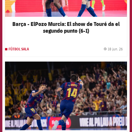
Barça - ElPozo Murcia: El show de Touré da el
segundo punto (6-1)
18 jun. 26
FÚTBOL SALA
label.
FCB Barcelona badge