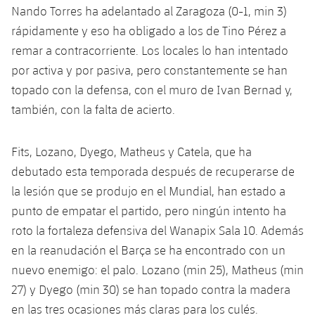
plusicon
más
Servicios Médicos
Nando Torres ha adelantado al Zaragoza (0-1, min 3)
Acreditaciones
Fotos
Fotos
Infantil A
Entradas
SUB8 B
rápidamente y eso ha obligado a los de Tino Pérez a
Calendario
Campus Verano
Actualidad
Accesibilidad
Historia
remar a contracorriente. Los locales lo han intentado
Instalaciones
Infantil B
Resultados
Resultados
por activa y por pasiva, pero constantemente se han
Juvenil
PLUSICON
MÁS
Palmarés
topado con la defensa, con el muro de Ivan Bernad y,
Clasificaciones
Jugadores
Cadete
también, con la falta de acierto.
Primer equipo
plusicon
más
Jugadors
Clasificaciones
Infantil
Actualidad
Barça Atlètic
Fits, Lozano, Dyego, Matheus y Catela, que ha
plusicon
más
Fotos
debutado esta temporada después de recuperarse de
Alevín
Calendario
Actualidad
Base
la lesión que se produjo en el Mundial, han estado a
plusicon
más
Palmarés
punto de empatar el partido, pero ningún intento ha
Entradas
Calendario
Campus Verano
Actualidad
roto la fortaleza defensiva del Wanapix Sala 10. Además
Historia
en la reanudación el Barça se ha encontrado con un
Resultados
Resultados
Barça C
nuevo enemigo: el palo. Lozano (min 25), Matheus (min
PLUSICON
MÁS
Clasificaciones
27) y Dyego (min 30) se han topado contra la madera
Jugadores
Junior
Información general
plusicon
más
en las tres ocasiones más claras para los culés.