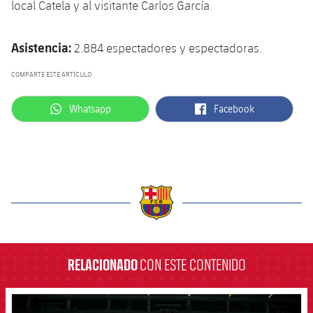
local Catela y al visitante Carlos García.
Asistencia:
2.884 espectadores y espectadoras.
COMPARTE ESTE ARTÍCULO
label.aria.whatsapp
label.aria.facebook
Whatsapp
Facebook
label.aria.barcelona
RELACIONADO
CON ESTE CONTENIDO
FCB Barcelona badge