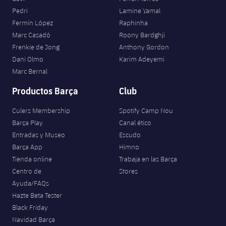
Pedri
Lamine Yamal
Fermín López
Raphinha
Marc Casadó
Roony Bardghji
Frenkie de Jong
Anthony Gordon
Dani Olmo
Karim Adeyemi
Marc Bernal
Productos Barça
Club
Culers Membership
Spotify Camp Nou
Barça Play
Canal ético
Entradas y Museo
Escudo
Barça App
Himno
Tienda online
Trabaja en las Barça
Centro de
Stores
Ayuda/FAQs
Hazte Beta Tester
Black Friday
Navidad Barça