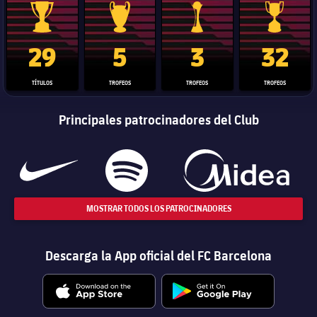
Trofeo de La Liga
Trofeo de la Liga de Campeones
Trofeo del Mundial de Clube
Copa del 
29
5
3
32
TÍTULOS
TROFEOS
TROFEOS
TROFEOS
Principales patrocinadores del Club
MOSTRAR TODOS LOS PATROCINADORES
Descarga la App oficial del FC Barcelona