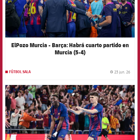
ElPozo Murcia - Barça: Habrá cuarto partido en
Murcia (5-4)
23 jun. 26
FÚTBOL SALA
label.
FCB Barcelona badge