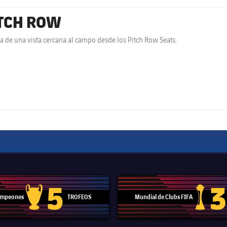
TCH ROW
ta de una vista cercana al campo desde los Pitch Row Seats.
5
3
Campeones
TROFEOS
Mundial de Clubs FIFA
Trofeo de la Liga de Campeones
Trofeo del