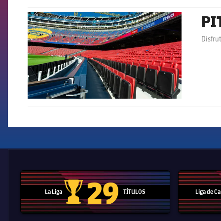
PI
FCB Barcelona badge
Disfru
29
La Liga
TÍTULOS
Liga de 
Trofeo de La Liga