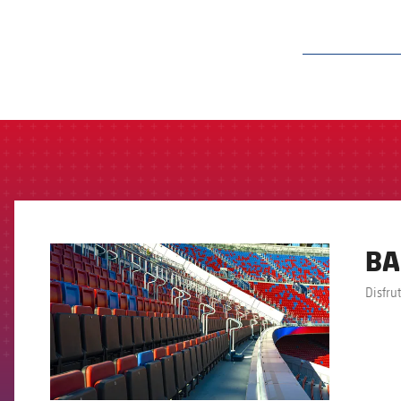
label.aria.barcelon
BA
FCB Barcelona badge
Disfru