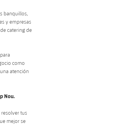
s banquillos,
es y empresas
 de catering de
 para
egocio como
 una atención
mp Nou.
 resolver tus
que mejor se