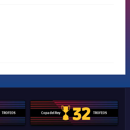
32
TROFEOS
Copa del Rey
TROFEOS
 Mundial de Clubes
Copa del Rey