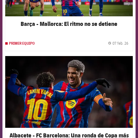
Barça - Mallorca: El ritmo no se detiene
07 feb. 26
PRIMER EQUIPO
label.
FCB Barcelona badge
Albacete - FC Barcelona: Una ronda de Copa más