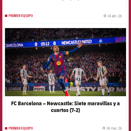
14 abr. 26
PRIMER EQUIPO
label.
FCB Barcelona badge
FC Barcelona – Newcastle: Siete maravillas y a
cuartos (7-2)
18 mar. 26
PRIMER EQUIPO
label.