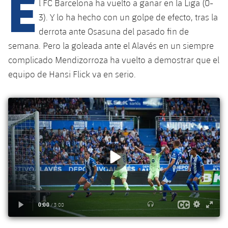
E
Calendario
l FC Barcelona ha vuelto a ganar en la Liga (0-
Campus Verano
Base
3). Y lo ha hecho con un golpe de efecto, tras la
SUB13
SUB13 B
Entradas
Barça Atlètic
derrota ante Osasuna del pasado fin de
plusicon
más
PLUSICON
MÁS
semana. Pero la goleada ante el Alavés en un siempre
SUB12
SUB12 C
Gameday Shows
Junior
Primer Equipo
complicado Mendizorroza ha vuelto a demostrar que el
Instalaciones
plusicon
más
SUB11 A
equipo de Hansi Flick va en serio.
SUB11 C
Resultados
Cadete A
Actualidad
Barça Atlètic
Spotify Camp Nou
plusicon
más
SUB11 B
Clasificación
Cadete B
Calendario
Actualidad
Palau Blaugrana
Base
plusicon
más
SUB10 A
Jugadores
Infantil A
Entradas
Calendario
Estadi Johan Cruyff
Actualidad
SUB10 B
PLUSICON
MÁS
Fotos
Infantil B
Resultados
Resultados
Juvenil
Barça Cafe
Primer equipo
SUB9 A
plusicon
más
plusicon
más
Historia
Mini
Clasificaciones
Clasificaciones
Cadete A
Ciutat Esportiva
Actualidad
SUB9 B
Barça Atlètic
plusicon
más
Servicios
Palmarés
plusicon
más
Jugadores
Jugadores
Cadete B
Calendario
SUB8 A
La Masia
Actualidad
Base