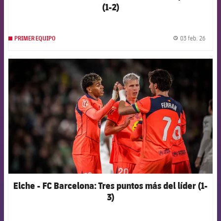
(1-2)
03 feb. 26
PRIMER EQUIPO
label.
FCB Barcelona badge
Elche - FC Barcelona: Tres puntos más del líder (1-
3)