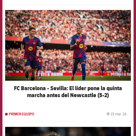
FCB Barcelona badge
FC Barcelona - Sevilla: El líder pone la quinta
marcha antes del Newcastle (5-2)
15 mar. 26
PRIMER EQUIPO
label.
FCB Barcelona badge