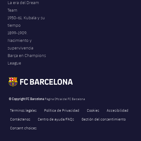
La era del Dream
Team
1950-61. Kubala y su
tiempo
1899-1909.
Nacimiento y
supervivencia
Barça en Champions
League
© Copyright FC Barcelona
Página Oficial del FC Barcelona
Términos legales
Política de Privacidad
Cookies
Accesibilidad
Contáctenos
Centro de ayuda/FAQs
Gestión del consentimiento
Consent choices