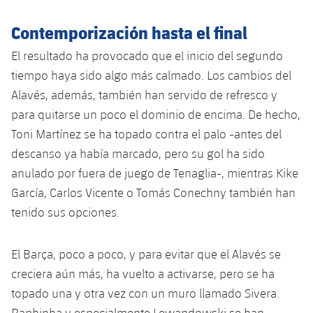
Jugadores
Noticias
Apúntate a las amateurs
plusicon
más
Contemporización hasta el final
Calendario
Voleibol masculino
El resultado ha provocado que el inicio del segundo
Apúntate a las amateurs
PLUSICON
MÁS
tiempo haya sido algo más calmado. Los cambios del
Resultados
Voleibol femenino
Carnet de las Secciones Amateurs
League of Legends
Alavés, además, también han servido de refresco y
para quitarse un poco el dominio de encima. De hecho,
Clasificaciones
VALORANT Rising
Toni Martínez se ha topado contra el palo -antes del
descanso ya había marcado, pero su gol ha sido
Fotos
VALORANT Game Changers
anulado por fuera de juego de Tenaglia-, mientras Kike
García, Carlos Vicente o Tomás Conechny también han
eFootball
tenido sus opciones.
El Barça, poco a poco, y para evitar que el Alavés se
creciera aún más, ha vuelto a activarse, pero se ha
topado una y otra vez con un muro llamado Sivera.
Raphinha y especialmente Lewandowski se han