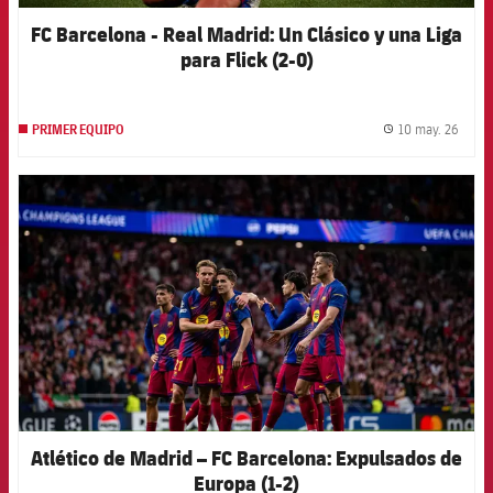
FC Barcelona - Real Madrid: Un Clásico y una Liga
para Flick (2-0)
10 may. 26
PRIMER EQUIPO
label.
FCB Barcelona badge
Atlético de Madrid – FC Barcelona: Expulsados de
Europa (1-2)