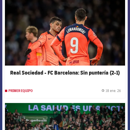
FCB Barcelona badge
Real Sociedad - FC Barcelona: Sin puntería (2-1)
18 ene. 26
PRIMER EQUIPO
label.
FCB Barcelona badge