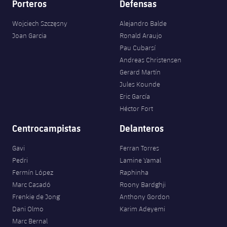
Porteros
Defensas
Wojciech Szczęsny
Alejandro Balde
Joan Garcia
Ronald Araujo
Pau Cubarsí
Andreas Christensen
Gerard Martín
Jules Kounde
Eric García
Héctor Fort
Centrocampistas
Delanteros
Gavi
Ferran Torres
Pedri
Lamine Yamal
Fermín López
Raphinha
Marc Casadó
Roony Bardghji
Frenkie de Jong
Anthony Gordon
Dani Olmo
Karim Adeyemi
Marc Bernal