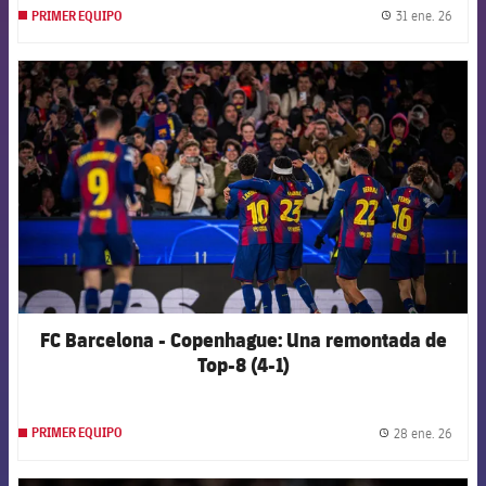
31 ene. 26
PRIMER EQUIPO
label.
FCB Barcelona badge
FC Barcelona - Copenhague: Una remontada de
Top-8 (4-1)
28 ene. 26
PRIMER EQUIPO
label.