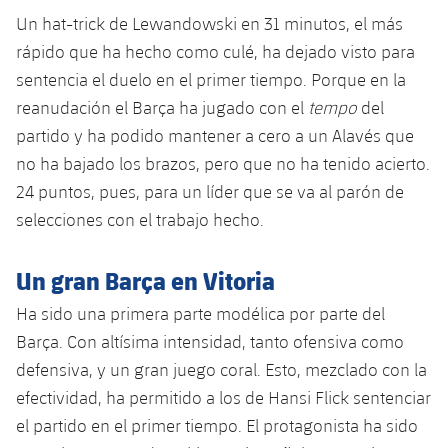
plusicon
más
Servicios Médicos
Acreditaciones
Fotos
Un hat-trick de Lewandowski en 31 minutos, el más
Fotos
Infantil A
Entradas
SUB8 B
Calendario
rápido que ha hecho como culé, ha dejado visto para
Campus Verano
Actualidad
Accesibilidad
Historia
Instalaciones
sentencia el duelo en el primer tiempo. Porque en la
Infantil B
Resultados
Resultados
Juvenil
reanudación el Barça ha jugado con el
tempo
del
PLUSICON
MÁS
Palmarés
partido y ha podido mantener a cero a un Alavés que
Clasificaciones
Jugadores
Cadete
Primer equipo
no ha bajado los brazos, pero que no ha tenido acierto.
plusicon
más
Jugadors
24 puntos, pues, para un líder que se va al parón de
Clasificaciones
Infantil
Actualidad
Barça Atlètic
selecciones con el trabajo hecho.
plusicon
más
Fotos
Alevín
Calendario
Actualidad
Base
Un gran Barça en Vitoria
plusicon
más
Palmarés
Entradas
Ha sido una primera parte modélica por parte del
Calendario
Campus Verano
Actualidad
Historia
Barça. Con altísima intensidad, tanto ofensiva como
Resultados
Resultados
defensiva, y un gran juego coral. Esto, mezclado con la
Barça C
PLUSICON
MÁS
efectividad, ha permitido a los de Hansi Flick sentenciar
Clasificaciones
Jugadores
Junior
el partido en el primer tiempo. El protagonista ha sido
Información general
plusicon
más