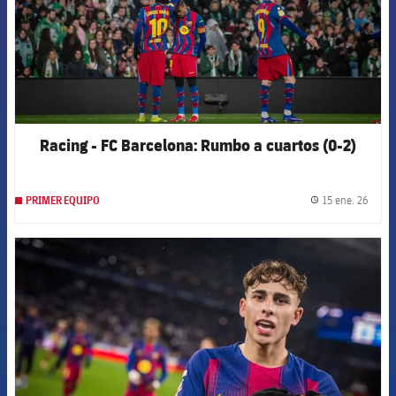
Racing - FC Barcelona: Rumbo a cuartos (0-2)
15 ene. 26
PRIMER EQUIPO
label.
FCB Barcelona badge