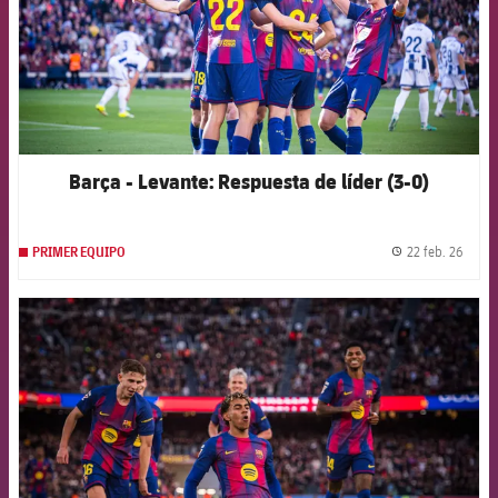
Barça - Levante: Respuesta de líder (3-0)
22 feb. 26
PRIMER EQUIPO
label.
FCB Barcelona badge