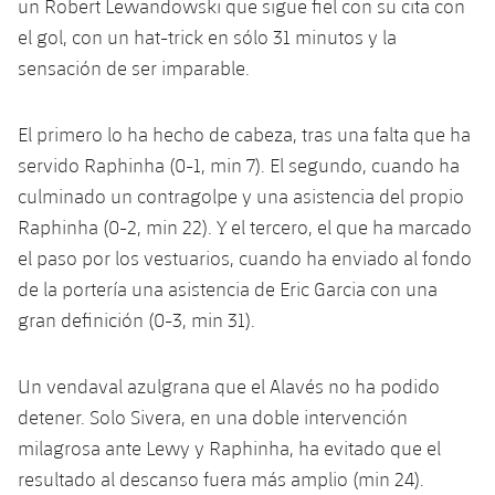
un Robert Lewandowski que sigue fiel con su cita con
Jugadores
Clasificaciones
Juvenil
Noticias
el gol, con un hat-trick en sólo 31 minutos y la
Atletismo
plusicon
más
sensación de ser imparable.
Fotos
Infantil
Actualidad
Baloncesto en silla de ruedas
plusicon
más
Historia
El primero lo ha hecho de cabeza, tras una falta que ha
Alevín
Masculino
Actualidad
Hockey sobre hielo
servido Raphinha (0-1, min 7). El segundo, cuando ha
plusicon
más
Palmarés
culminado un contragolpe y una asistencia del propio
Femenino
Jugadores
Actualidad
Hockey hierba
Raphinha (0-2, min 22). Y el tercero, el que ha marcado
plusicon
más
el paso por los vestuarios, cuando ha enviado al fondo
Agenda
Calendario
Jugadores
Noticias
Patinaje artístico
de la portería una asistencia de Eric Garcia con una
plusicon
más
gran definición (0-3, min 31).
Resultados
Calendario
Hockey Hierba Masculino
Escuela de Patinaje
Actualidad
Clasificaciones
Un vendaval azulgrana que el Alavés no ha podido
Resultados
Hockey Hierba Femenino
Plantilla
Rugby
plusicon
más
detener. Solo Sivera, en una doble intervención
Clasificaciones
milagrosa ante Lewy y Raphinha, ha evitado que el
Agenda
Actualidad
Voleibol
plusicon
más
resultado al descanso fuera más amplio (min 24).