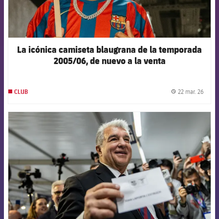
La icónica camiseta blaugrana de la temporada
2005/06, de nuevo a la venta
22 mar. 26
CLUB
label.
FCB Barcelona badge