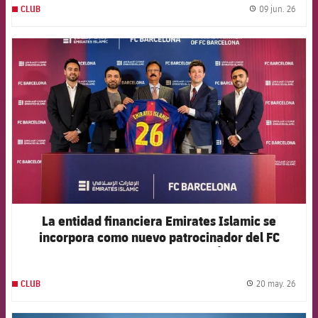
09 jun. 26
CLUB
label.
FCB Barcelona badge
La entidad financiera Emirates Islamic se
incorpora como nuevo patrocinador del FC
Barcelona en los Emiratos Árabes
20 may. 26
CLUB
label.