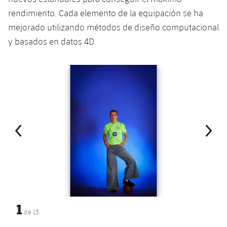
rendimiento. Cada elemento de la equipación se ha
mejorado utilizando métodos de diseño computacional
y basados ​​en datos 4D.
Anterior
label.aria.chevronleft
Siguiente
label.aria.
1
de
13