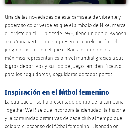
plusicon
más
Servicios Médicos
Acreditaciones
Fotos
Fotos
Infantil A
Entradas
SUB8 B
Calendario
Campus Verano
Actualidad
Una de las novedades de esta camiseta de vibrante y
Accesibilidad
Historia
Instalaciones
Infantil B
poderoso color verde es que el símbolo de Nike, marca
Resultados
Resultados
Juvenil
que viste en el Club desde 1998, tiene un doble Swoosh
PLUSICON
MÁS
Palmarés
Clasificaciones
azulgrana vertical que representa la aceleración del
Jugadores
Cadete
Primer equipo
plusicon
más
juego femenino en el que el Barça es uno de los
Jugadors
Clasificaciones
máximos representantes a nivel mundial gracias a sus
Infantil
Actualidad
Barça Atlètic
plusicon
más
logros deportivos y su tipo de juego tan identificativo
Fotos
Alevín
para los seguidores y seguidoras de todas partes.
Calendario
Actualidad
Base
plusicon
más
Palmarés
Inspiración en el fútbol femenino
Entradas
Calendario
Campus Verano
Actualidad
Historia
La equipación se ha presentado dentro de la campaña
Resultados
Resultados
Barça C
Together We Rise que incorpora la identidad, la historia
PLUSICON
MÁS
y la comunidad distintivas de cada club al tiempo que
Clasificaciones
Jugadores
Junior
Información general
celebra el ascenso del fútbol femenino. Diseñada en
plusicon
más