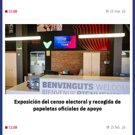
15 mar. 26
CLUB
label.
FCB Barcelona badge
Exposición del censo electoral y recogida de
papeletas oficiales de apoyo
15 feb. 26
CLUB
label.