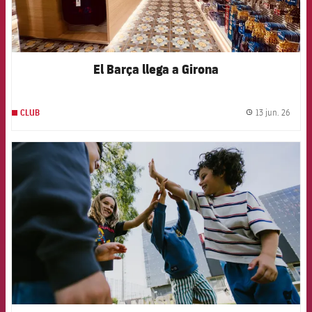
El Barça llega a Girona
13 jun. 26
CLUB
label.
FCB Barcelona badge