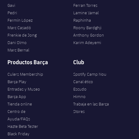
Gavi
Ferran Torres
Pedri
Lamine Yamal
Fermín López
Raphinha
Marc Casadó
Roony Bardghji
Frenkie de Jong
Anthony Gordon
Dani Olmo
Karim Adeyemi
Marc Bernal
Productos Barça
Club
Culers Membership
Spotify Camp Nou
Barça Play
Canal ético
Entradas y Museo
Escudo
Barça App
Himno
Tienda online
Trabaja en las Barça
Centro de
Stores
Ayuda/FAQs
Hazte Beta Tester
Black Friday