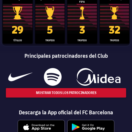
FIFA
Trofeo de La Liga
Trofeo de la Liga de Campeones
Trofeo del Mundial de Clube
Copa del 
29
5
3
32
TÍTULOS
TROFEOS
TROFEOS
TROFEOS
Principales patrocinadores del Club
MOSTRAR TODOS LOS PATROCINADORES
Descarga la App oficial del FC Barcelona