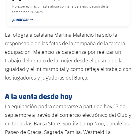
Jugadores
No esperes más y hazte ahora con la tercera equipación de la
Noticias
Apúntate a las amateurs
plusicon
más
temporada 2024/25
¡COMPRA!
Calendario
FECHA DE PUBLICACIÓN
Voleibol masculino
Apúntate a las amateurs
PLUSICON
MÁS
La fotógrafa catalana Martina Matencio ha sido la
Resultados
Voleibol femenino
Carnet de las Secciones Amateurs
League of Legends
responsable de las fotos de la campaña de la tercera
equipación. Matencio se caracteriza por realizar un
Clasificaciones
VALORANT Rising
trabajo del retrato de la mujer desde el prisma de la
Fotos
igualdad y el intimismo tal y como refleja el trabajo con
VALORANT Game Changers
los jugadores y jugadoras del Barça.
eFootball
A la venta desde hoy
La equipación podrá comprarse a partir de hoy 17 de
septiembre a través del comercio electrónico del Club y
en todas las Barça Store: Spotify Camp Nou, Canaletas,
Paseo de Gracia, Sagrada Familia, Westfield La