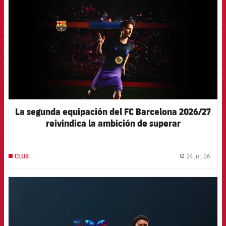
La segunda equipación del FC Barcelona 2026/27
reivindica la ambición de superar
constantemente los propios límites
24 jul. 26
CLUB
label.
FCB Barcelona badge