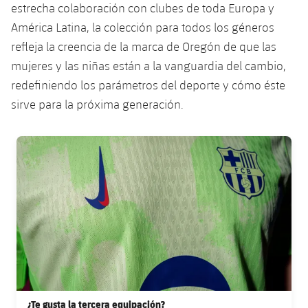
estrecha colaboración con clubes de toda Europa y
Jugadores
Clasificaciones
Juvenil
Noticias
Atletismo
América Latina, la colección para todos los géneros
plusicon
más
Fotos
refleja la creencia de la marca de Oregón de que las
Infantil
Actualidad
Baloncesto en silla de ruedas
mujeres y las niñas están a la vanguardia del cambio,
plusicon
más
Historia
redefiniendo los parámetros del deporte y cómo éste
Alevín
Masculino
Actualidad
Hockey sobre hielo
sirve para la próxima generación.
plusicon
más
Palmarés
Femenino
Jugadores
Actualidad
Hockey hierba
FC Barcelona club badge
plusicon
más
Agenda
Calendario
Jugadores
Noticias
Patinaje artístico
plusicon
más
Resultados
Calendario
Hockey Hierba Masculino
Escuela de Patinaje
Actualidad
Clasificaciones
Resultados
Hockey Hierba Femenino
Plantilla
Rugby
plusicon
más
Clasificaciones
Agenda
Actualidad
Voleibol
plusicon
más
¿Te gusta la tercera equipación?