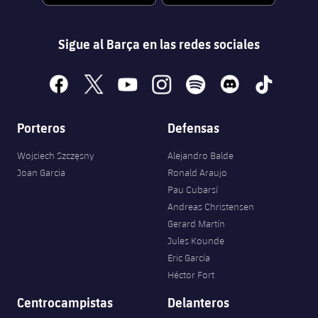
Sigue al Barça en las redes sociales
facebook
x
youtube
instagram
spotify
discord
tiktok
Porteros
Defensas
Wojciech Szczęsny
Alejandro Balde
Joan Garcia
Ronald Araujo
Pau Cubarsí
Andreas Christensen
Gerard Martín
Jules Kounde
Eric García
Héctor Fort
Centrocampistas
Delanteros