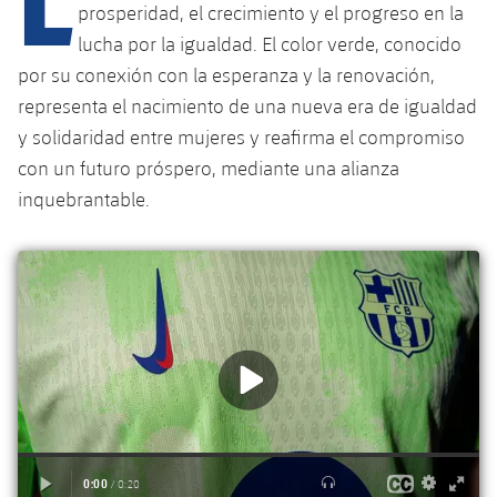
Calendario
Campus Verano
Base
prosperidad, el crecimiento y el progreso en la
lucha por la igualdad. El color verde, conocido
SUB13
SUB13 B
Entradas
Barça Atlètic
plusicon
más
por su conexión con la esperanza y la renovación,
PLUSICON
MÁS
SUB12
representa el nacimiento de una nueva era de igualdad
SUB12 C
Gameday Shows
Junior
Primer Equipo
Instalaciones
plusicon
más
y solidaridad entre mujeres y reafirma el compromiso
SUB11 A
SUB11 C
con un futuro próspero, mediante una alianza
Resultados
Cadete A
Actualidad
Barça Atlètic
Spotify Camp Nou
plusicon
más
inquebrantable.
SUB11 B
Clasificación
Cadete B
Calendario
Actualidad
Palau Blaugrana
Base
plusicon
más
SUB10 A
Jugadores
Infantil A
Entradas
Calendario
Estadi Johan Cruyff
Actualidad
SUB10 B
PLUSICON
MÁS
Fotos
Infantil B
Resultados
Resultados
Juvenil
Barça Cafe
Primer equipo
SUB9 A
plusicon
más
plusicon
más
Historia
Mini
Clasificaciones
Clasificaciones
Cadete A
Ciutat Esportiva
Actualidad
SUB9 B
Barça Atlètic
plusicon
más
Servicios
Palmarés
plusicon
más
Jugadores
Jugadores
Cadete B
Calendario
SUB8 A
La Masia
Actualidad
Base