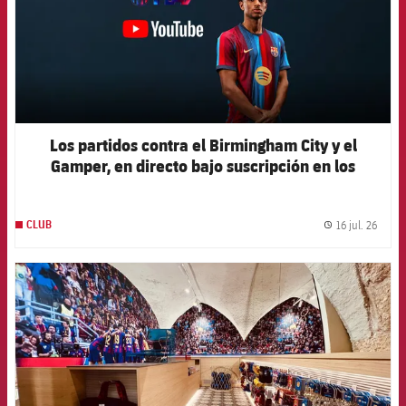
Los partidos contra el Birmingham City y el
Gamper, en directo bajo suscripción en los
canales oficiales del Club
16 jul. 26
CLUB
label.
FCB Barcelona badge