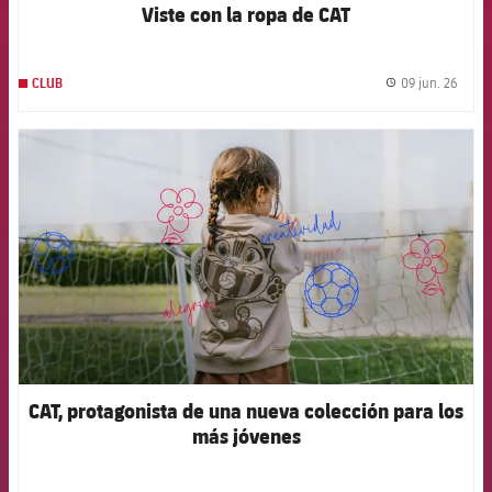
Viste con la ropa de CAT
09 jun. 26
CLUB
label.
FCB Barcelona badge
CAT, protagonista de una nueva colección para los
más jóvenes