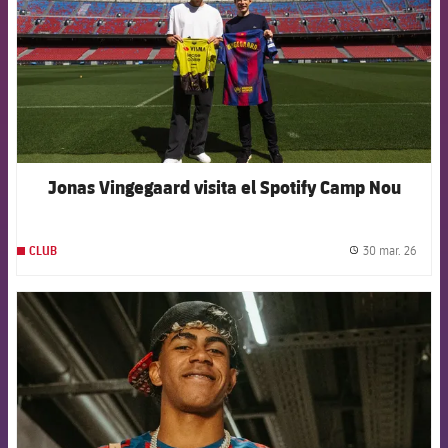
Jonas Vingegaard visita el Spotify Camp Nou
30 mar. 26
CLUB
label.
FCB Barcelona badge