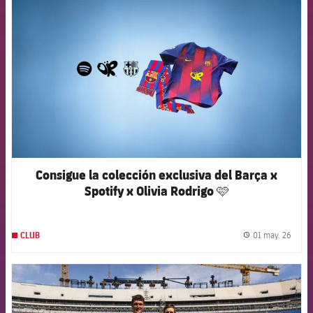
FCB Barcelona badge
Consigue la colección exclusiva del Barça x
Spotify x Olivia Rodrigo 🩷
01 may. 26
CLUB
label.
FCB Barcelona badge